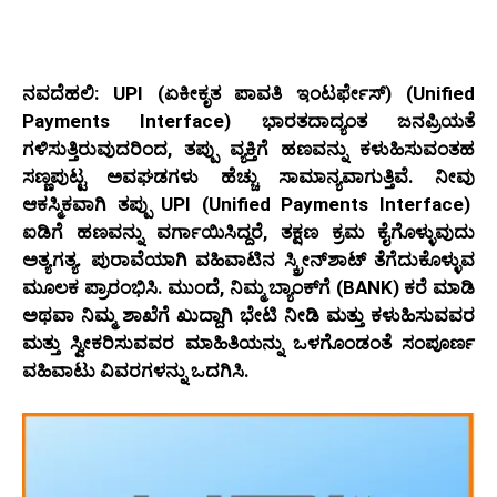
ನವದೆಹಲಿ: UPI (ಏಕೀಕೃತ ಪಾವತಿ ಇಂಟರ್ಫೇಸ್) (
Unified
Payments Interface
) ಭಾರತದಾದ್ಯಂತ ಜನಪ್ರಿಯತೆ
ಗಳಿಸುತ್ತಿರುವುದರಿಂದ, ತಪ್ಪು ವ್ಯಕ್ತಿಗೆ ಹಣವನ್ನು ಕಳುಹಿಸುವಂತಹ
ಸಣ್ಣಪುಟ್ಟ ಅವಘಡಗಳು ಹೆಚ್ಚು ಸಾಮಾನ್ಯವಾಗುತ್ತಿವೆ. ನೀವು
ಆಕಸ್ಮಿಕವಾಗಿ ತಪ್ಪು UPI (Unified Payments Interface)
ಐಡಿಗೆ ಹಣವನ್ನು ವರ್ಗಾಯಿಸಿದ್ದರೆ, ತಕ್ಷಣ ಕ್ರಮ ಕೈಗೊಳ್ಳುವುದು
ಅತ್ಯಗತ್ಯ. ಪುರಾವೆಯಾಗಿ ವಹಿವಾಟಿನ ಸ್ಕ್ರೀನ್‌ಶಾಟ್ ತೆಗೆದುಕೊಳ್ಳುವ
ಮೂಲಕ ಪ್ರಾರಂಭಿಸಿ. ಮುಂದೆ, ನಿಮ್ಮ ಬ್ಯಾಂಕ್‌ಗೆ (BANK) ಕರೆ ಮಾಡಿ
ಅಥವಾ ನಿಮ್ಮ ಶಾಖೆಗೆ ಖುದ್ದಾಗಿ ಭೇಟಿ ನೀಡಿ ಮತ್ತು ಕಳುಹಿಸುವವರ
ಮತ್ತು ಸ್ವೀಕರಿಸುವವರ ಮಾಹಿತಿಯನ್ನು ಒಳಗೊಂಡಂತೆ ಸಂಪೂರ್ಣ
ವಹಿವಾಟು ವಿವರಗಳನ್ನು ಒದಗಿಸಿ.