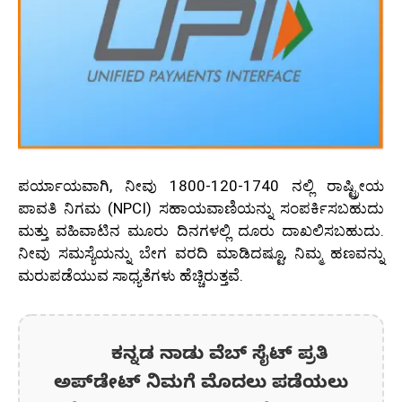
ಪರ್ಯಾಯವಾಗಿ, ನೀವು 1800-120-1740 ನಲ್ಲಿ ರಾಷ್ಟ್ರೀಯ
ಪಾವತಿ ನಿಗಮ (
NPCI
) ಸಹಾಯವಾಣಿಯನ್ನು ಸಂಪರ್ಕಿಸಬಹುದು
ಮತ್ತು ವಹಿವಾಟಿನ ಮೂರು ದಿನಗಳಲ್ಲಿ ದೂರು ದಾಖಲಿಸಬಹುದು.
ನೀವು ಸಮಸ್ಯೆಯನ್ನು ಬೇಗ ವರದಿ ಮಾಡಿದಷ್ಟೂ, ನಿಮ್ಮ ಹಣವನ್ನು
ಮರುಪಡೆಯುವ ಸಾಧ್ಯತೆಗಳು ಹೆಚ್ಚಿರುತ್ತವೆ.
ಕನ್ನಡ ನಾಡು ವೆಬ್ ಸೈಟ್ ಪ್ರತಿ
ಅಪ್‌ಡೇಟ್‌ ನಿಮಗೆ ಮೊದಲು ಪಡೆಯಲು