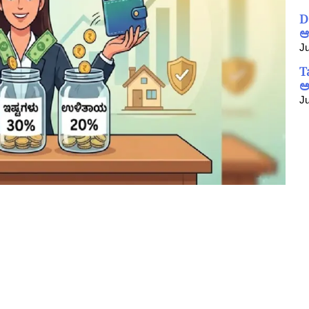
D
ಆ
Ju
T
ಅ
Ju