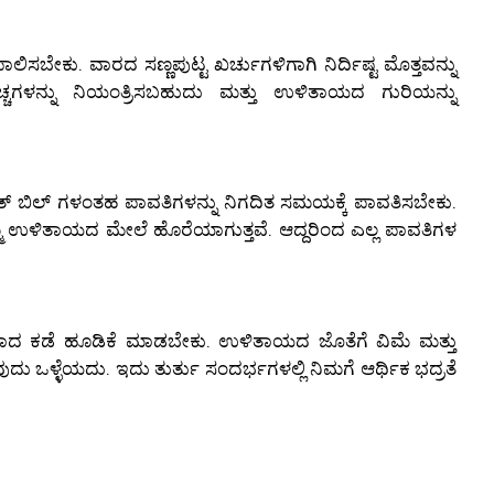
ಿಸಬೇಕು. ವಾರದ ಸಣ್ಣಪುಟ್ಟ ಖರ್ಚುಗಳಿಗಾಗಿ ನಿರ್ದಿಷ್ಟ ಮೊತ್ತವನ್ನು
ೆಚ್ಚಗಳನ್ನು ನಿಯಂತ್ರಿಸಬಹುದು ಮತ್ತು ಉಳಿತಾಯದ ಗುರಿಯನ್ನು
್ ಬಿಲ್ ಗಳಂತಹ ಪಾವತಿಗಳನ್ನು ನಿಗದಿತ ಸಮಯಕ್ಕೆ ಪಾವತಿಸಬೇಕು.
 ಉಳಿತಾಯದ ಮೇಲೆ ಹೊರೆಯಾಗುತ್ತವೆ. ಆದ್ದರಿಂದ ಎಲ್ಲ ಪಾವತಿಗಳ
ಯಾದ ಕಡೆ ಹೂಡಿಕೆ ಮಾಡಬೇಕು. ಉಳಿತಾಯದ ಜೊತೆಗೆ ವಿಮೆ ಮತ್ತು
ಒಳ್ಳೆಯದು. ಇದು ತುರ್ತು ಸಂದರ್ಭಗಳಲ್ಲಿ ನಿಮಗೆ ಆರ್ಥಿಕ ಭದ್ರತೆ