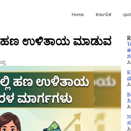
Home
ಕರ್ನಾಟಕ
ಭಾರ
ಲ್ಲಿ ಹಣ ಉಳಿತಾಯ ಮಾಡುವ
R
T
ತ
ಸಂ
ದ್ರ
Ju
K
ಮ
Ju
B
ಸ
Ju
N
ಸ
Ju