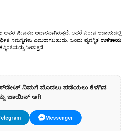
ಳವು ಅವರ ಜೀವನದ ಆಧಾರವಾಗಿರುತ್ತದೆ. ಆದರೆ ಬರುವ ಆದಾಯದಲ್ಲಿ
ರ್ಥಿಕ ಸಮಸ್ಯೆಗಳು ಎದುರಾಗಬಹುದು. ಒಂದು ವ್ಯವಸ್ಥಿತ
ಉಳಿತಾಯ
 ಸ್ಥಿರತೆಯನ್ನು ನೀಡುತ್ತದೆ.
ಪ್‌ಡೇಟ್‌ ನಿಮಗೆ ಮೊದಲು ಪಡೆಯಲು ಕೆಳಗಿನ
ನ್ನು ಜಾಯಿನ್ ಆಗಿ
Telegram
Messenger