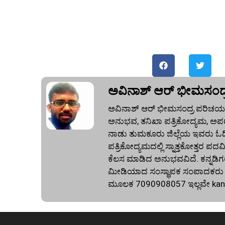
ಅವಿನಾಶ್‌ ಆರ್‌ ಭೀಮಸಂದ್
ಅವಿನಾಶ್‌ ಆರ್‌ ಭೀಮಸಂದ್ರ ಪರಿಚಯ:
ಅನುಭವ, ತನಿಖಾ ಪತ್ರಿಕೋದ್ಯಮ, ಅಪರ
ನಾಡು ತುಮಕೂರು ಜಿಲ್ಲೆಯ ಇವರು ಓದಿದ್
ಪತ್ರಿಕೋದ್ಯಮದಲ್ಲಿ ಸ್ನಾತ್ತಕೋತ್ತರ ಪದವಿ
ಕೆಲಸ ಮಾಡಿದ ಅನುಭವವಿದೆ. ಕನ್ನಡಿಗರ
ಮೀಡಿಯಾದ ಸಂಸ್ಥಾಪಕ ಸಂಪಾದಕರು ಕೂಡ
ಮೂಲಕ 7090908057 ಇಲ್ಲವೇ
ka