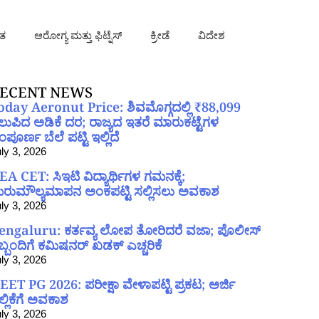
ತ
ಆರೋಗ್ಯ ಮತ್ತು ಫಿಟ್ನೆಸ್
ಕ್ರೀಡೆ
ವಿದೇಶ
ECENT NEWS
oday Aeronut Price: ಶಿವಮೊಗ್ಗದಲ್ಲಿ ₹88,099
ಲುಪಿದ ಅಡಿಕೆ ದರ; ರಾಜ್ಯದ ಇತರೆ ಮಾರುಕಟ್ಟೆಗಳ
ಪೂರ್ಣ ಬೆಲೆ ಪಟ್ಟಿ ಇಲ್ಲಿದೆ
ly 3, 2026
EA CET: ಸಿಇಟಿ ವಿದ್ಯಾರ್ಥಿಗಳ ಗಮನಕ್ಕೆ;
ರುಮೌಲ್ಯಮಾಪನ ಅಂಕಪಟ್ಟಿ ಸಲ್ಲಿಸಲು ಅವಕಾಶ
ly 3, 2026
engaluru: ಕರ್ತವ್ಯ ಲೋಪ ತೋರಿದರೆ ವಜಾ; ಪೊಲೀಸ್
ಿಬ್ಬಂದಿಗೆ ಕಮಿಷನರ್ ಖಡಕ್ ಎಚ್ಚರಿಕೆ
ly 3, 2026
EET PG 2026: ಪರೀಕ್ಷಾ ವೇಳಾಪಟ್ಟಿ ಪ್ರಕಟ; ಅರ್ಜಿ
ಲ್ಲಿಕೆಗೆ ಅವಕಾಶ
ly 3, 2026