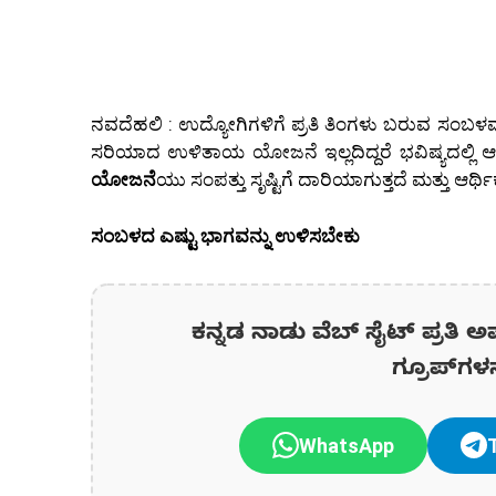
ನವದೆಹಲಿ :
ಉದ್ಯೋಗಿಗಳಿಗೆ ಪ್ರತಿ ತಿಂಗಳು ಬರುವ ಸಂಬ
ಸರಿಯಾದ ಉಳಿತಾಯ ಯೋಜನೆ ಇಲ್ಲದಿದ್ದರೆ ಭವಿಷ್ಯದಲ್ಲಿ ಆ
ಯೋಜನೆ
ಯು ಸಂಪತ್ತು ಸೃಷ್ಟಿಗೆ ದಾರಿಯಾಗುತ್ತದೆ ಮತ್ತು ಆರ್ಥಿಕ
ಸಂಬಳದ ಎಷ್ಟು ಭಾಗವನ್ನು ಉಳಿಸಬೇಕು
ಕನ್ನಡ ನಾಡು ವೆಬ್ ಸೈಟ್ ಪ್ರತಿ ಅ
ಗ್ರೂಪ್‌ಗಳ
WhatsApp