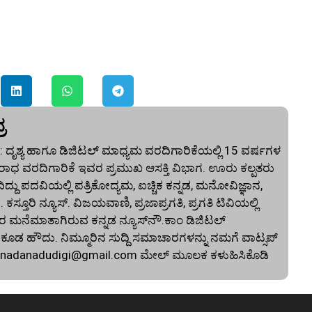
ರ
 ದೃಶ್ಯ ಹಾಗೂ ಡಿಜಿಟಲ್ ಮಾಧ್ಯಮ ವರದಿಗಾರಿಕೆಯಲ್ಲಿ 15 ವರ್ಷಗಳ
ಾಧ ವರದಿಗಾರಿಕೆ ಇವರ ಪ್ರಮುಖ ಆಸಕ್ತಿ ವಿಭಾಗ. ಊರು ಕಲ್ಪತರು
ದು ಪದವಿಯಲ್ಲಿ ಪತ್ರಿಕೋದ್ಯಮ, ಐಚ್ಚಿಕ ಕನ್ನಡ, ಮನೋವಿಜ್ಞಾನ,
. ಕಸ್ತೂರಿ ನ್ಯೂಸ್‌. ವಿಜಯವಾಣಿ, ಪ್ರಜಾಪ್ರಗತಿ, ಪ್ರಗತಿ ಟಿವಿಯಲ್ಲಿ
 ಮನೆಮಾತಾಗಿರುವ ಕನ್ನಡ ನ್ಯೂಸ್‌ನೌ.ಕಾಂ ಡಿಜಿಟಲ್‌
 ಹೌದು. ನಿಮ್ಮೂರಿನ ಸುದ್ದಿ ಸಮಾಚಾರಗಳನ್ನು ನಮಗೆ ವಾಟ್ಸಪ್‌
nnadanadudigi@gmail.com
ಮೇಲ್‌ ಮೂಲಕ ಕಳುಹಿಸಿಕೊಡಿ