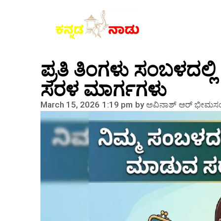
ಪ್ರತಿ ತಿಂಗಳು ಸಂಬಳದ
ಸರಳ ಮಾರ್ಗಗಳು
March 15, 2026
1:19 pm
by
ಅವಿನಾಶ್‌ ಆರ್‌ ಭೀಮಸಂ