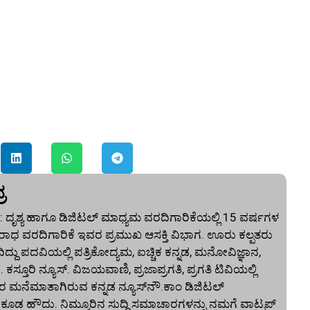
ರ
 ದೃಶ್ಯ ಹಾಗೂ ಡಿಜಿಟಲ್ ಮಾಧ್ಯಮ ವರದಿಗಾರಿಕೆಯಲ್ಲಿ 15 ವರ್ಷಗಳ
ಾಧ ವರದಿಗಾರಿಕೆ ಇವರ ಪ್ರಮುಖ ಆಸಕ್ತಿ ವಿಭಾಗ. ಊರು ಕಲ್ಪತರು
ದು ಪದವಿಯಲ್ಲಿ ಪತ್ರಿಕೋದ್ಯಮ, ಐಚ್ಚಿಕ ಕನ್ನಡ, ಮನೋವಿಜ್ಞಾನ,
. ಕಸ್ತೂರಿ ನ್ಯೂಸ್‌. ವಿಜಯವಾಣಿ, ಪ್ರಜಾಪ್ರಗತಿ, ಪ್ರಗತಿ ಟಿವಿಯಲ್ಲಿ
 ಮನೆಮಾತಾಗಿರುವ ಕನ್ನಡ ನ್ಯೂಸ್‌ನೌ.ಕಾಂ ಡಿಜಿಟಲ್‌
 ಹೌದು. ನಿಮ್ಮೂರಿನ ಸುದ್ದಿ ಸಮಾಚಾರಗಳನ್ನು ನಮಗೆ ವಾಟ್ಸಪ್‌