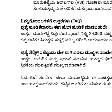
ಮಾರುಕಟ್ಟೆಯ ಆರ್‌ಎಸ್‌ಐ (RSI) ಸೂಚಕವು ಮಾರು
ತೋರಿಸುತ್ತಿದ್ದುದು ಚೇತರಿಕೆಗೆ ಮತ್ತೊಂದು ಕಾರಣವಾಗಿ
ನಿಮ್ಮ ಗೊಂದಲಗಳಿಗೆ ಉತ್ತರಗಳು (FAQ)
ಪ್ರಶ್ನೆ: ಹೂಡಿಕೆದಾರರು ಈಗ ಹೊಸ ಹೂಡಿಕೆ ಮಾಡಬಹುದೇ
ಉತ್ತರ: ಮಾರುಕಟ್ಟೆ ವಿಶ್ಲೇಷಕರ ಪ್ರಕಾರ, ನಿಫ್ಟಿ 24,000 
ಬಗ್ಗೆ ಖಚಿತತೆ ಸಿಗುತ್ತದೆ. ಸದ್ಯಕ್ಕೆ ಮೌಲ್ಯ ಖರೀದಿ ಲಾಭದಾ
ಪ್ರಶ್ನೆ: ಸೆನ್ಸೆಕ್ಸ್ ಇಷ್ಟೊಂದು ವೇಗವಾಗಿ ಏರಲು ಮುಖ್ಯ ಕಾರಣವೇ
ಉತ್ತರ: ಅಮೆರಿಕ ಮತ್ತು ಇರಾನ್ ನಡುವಿನ ಯುದ್ಧದ ಭೀತಿ 
ಸ್ಥಿರತೆಯ ಮುನ್ಸೂಚನೆ ಮುಖ್ಯ ಕಾರಣವಾಗಿದೆ.
ಓದುಗರಿಗೆ ಸಂದೇಶ: ಷೇರು ಮಾರುಕಟ್ಟೆಯ ಈ ಮಹತ್ವದ ಮ
ಉಪಯುಕ್ತವಾಗಬಹುದು. ಹೆಚ್ಚಿನ ಜನರಿಗೆ ತಲುಪಿಸಲು ಈ ಸುದ್