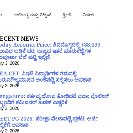
ತ
ಆರೋಗ್ಯ ಮತ್ತು ಫಿಟ್ನೆಸ್
ಕ್ರೀಡೆ
ವಿದೇಶ
ECENT NEWS
oday Aeronut Price: ಶಿವಮೊಗ್ಗದಲ್ಲಿ ₹88,099
ಲುಪಿದ ಅಡಿಕೆ ದರ; ರಾಜ್ಯದ ಇತರೆ ಮಾರುಕಟ್ಟೆಗಳ
ಪೂರ್ಣ ಬೆಲೆ ಪಟ್ಟಿ ಇಲ್ಲಿದೆ
ly 3, 2026
EA CET: ಸಿಇಟಿ ವಿದ್ಯಾರ್ಥಿಗಳ ಗಮನಕ್ಕೆ;
ರುಮೌಲ್ಯಮಾಪನ ಅಂಕಪಟ್ಟಿ ಸಲ್ಲಿಸಲು ಅವಕಾಶ
ly 3, 2026
engaluru: ಕರ್ತವ್ಯ ಲೋಪ ತೋರಿದರೆ ವಜಾ; ಪೊಲೀಸ್
ಿಬ್ಬಂದಿಗೆ ಕಮಿಷನರ್ ಖಡಕ್ ಎಚ್ಚರಿಕೆ
ly 3, 2026
EET PG 2026: ಪರೀಕ್ಷಾ ವೇಳಾಪಟ್ಟಿ ಪ್ರಕಟ; ಅರ್ಜಿ
ಲ್ಲಿಕೆಗೆ ಅವಕಾಶ
ly 3, 2026