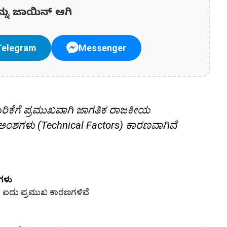
ನ್ನು ಜಾಯಿನ್ ಆಗಿ
Telegram
Messenger
ರಿಕೆಗೆ ಪ್ರಮುಖವಾಗಿ ಜಾಗತಿಕ ರಾಜಕೀಯ
ಕ ಅಂಶಗಳು (Technical Factors) ಕಾರಣವಾಗಿವೆ
ಗಳು
 ಐದು ಪ್ರಮುಖ ಕಾರಣಗಳಿವೆ