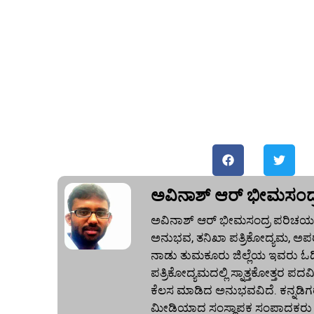
ಅವಿನಾಶ್‌ ಆರ್‌ ಭೀಮಸಂದ್
ಅವಿನಾಶ್‌ ಆರ್‌ ಭೀಮಸಂದ್ರ ಪರಿಚಯ:
ಅನುಭವ, ತನಿಖಾ ಪತ್ರಿಕೋದ್ಯಮ, ಅಪರ
ನಾಡು ತುಮಕೂರು ಜಿಲ್ಲೆಯ ಇವರು ಓದಿದ್
ಪತ್ರಿಕೋದ್ಯಮದಲ್ಲಿ ಸ್ನಾತ್ತಕೋತ್ತರ ಪದವಿ
ಕೆಲಸ ಮಾಡಿದ ಅನುಭವವಿದೆ. ಕನ್ನಡಿಗರ
ಮೀಡಿಯಾದ ಸಂಸ್ಥಾಪಕ ಸಂಪಾದಕರು ಕೂಡ