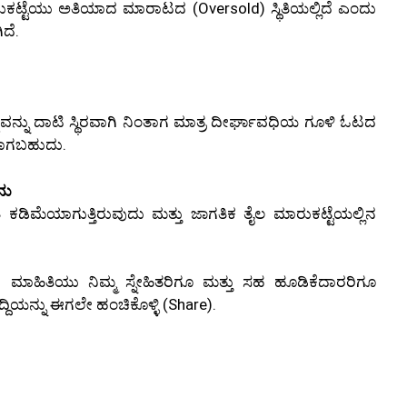
ಕಟ್ಟೆಯು ಅತಿಯಾದ ಮಾರಾಟದ (Oversold) ಸ್ಥಿತಿಯಲ್ಲಿದೆ ಎಂದು
ದೆ.
ಮಟ್ಟವನ್ನು ದಾಟಿ ಸ್ಥಿರವಾಗಿ ನಿಂತಾಗ ಮಾತ್ರ ದೀರ್ಘಾವಧಿಯ ಗೂಳಿ ಓಟದ
ಯಕವಾಗಬಹುದು.
ನು
ಕಡಿಮೆಯಾಗುತ್ತಿರುವುದು ಮತ್ತು ಜಾಗತಿಕ ತೈಲ ಮಾರುಕಟ್ಟೆಯಲ್ಲಿನ
ಾಹಿತಿಯು ನಿಮ್ಮ ಸ್ನೇಹಿತರಿಗೂ ಮತ್ತು ಸಹ ಹೂಡಿಕೆದಾರರಿಗೂ
ದಿಯನ್ನು ಈಗಲೇ ಹಂಚಿಕೊಳ್ಳಿ (Share).