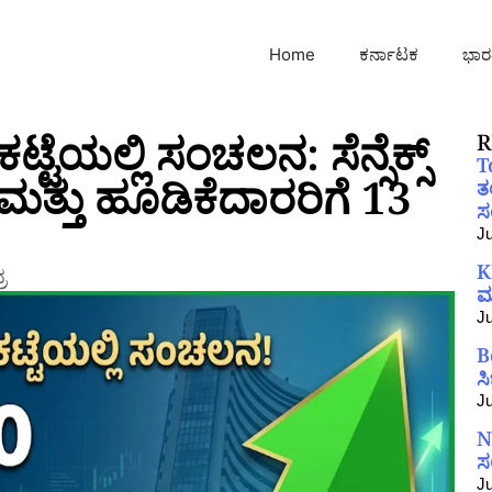
Home
ಕರ್ನಾಟಕ
ಭಾರ
ಯಲ್ಲಿ ಸಂಚಲನ: ಸೆನ್ಸೆಕ್ಸ್
R
T
ತ್ತು ಹೂಡಿಕೆದಾರರಿಗೆ 13
ತ
ಸಂ
Ju
K
ರ
ಮ
Ju
B
ಸ
Ju
N
ಸ
Ju