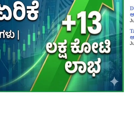
D
ಆ
Ju
T
ಅ
Ju