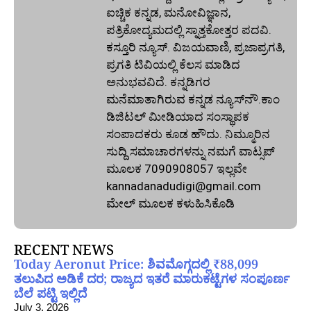
ಐಚ್ಚಿಕ ಕನ್ನಡ, ಮನೋವಿಜ್ಞಾನ,
ಪತ್ರಿಕೋದ್ಯಮದಲ್ಲಿ ಸ್ನಾತ್ತಕೋತ್ತರ ಪದವಿ.
ಕಸ್ತೂರಿ ನ್ಯೂಸ್‌. ವಿಜಯವಾಣಿ, ಪ್ರಜಾಪ್ರಗತಿ,
ಪ್ರಗತಿ ಟಿವಿಯಲ್ಲಿ ಕೆಲಸ ಮಾಡಿದ
ಅನುಭವವಿದೆ. ಕನ್ನಡಿಗರ
ಮನೆಮಾತಾಗಿರುವ ಕನ್ನಡ ನ್ಯೂಸ್‌ನೌ.ಕಾಂ
ಡಿಜಿಟಲ್‌ ಮೀಡಿಯಾದ ಸಂಸ್ಥಾಪಕ
ಸಂಪಾದಕರು ಕೂಡ ಹೌದು. ನಿಮ್ಮೂರಿನ
ಸುದ್ದಿ ಸಮಾಚಾರಗಳನ್ನು ನಮಗೆ ವಾಟ್ಸಪ್‌
ಮೂಲಕ 7090908057 ಇಲ್ಲವೇ
kannadanadudigi@gmail.com
ಮೇಲ್‌ ಮೂಲಕ ಕಳುಹಿಸಿಕೊಡಿ
RECENT NEWS
Today Aeronut Price: ಶಿವಮೊಗ್ಗದಲ್ಲಿ ₹88,099
ತಲುಪಿದ ಅಡಿಕೆ ದರ; ರಾಜ್ಯದ ಇತರೆ ಮಾರುಕಟ್ಟೆಗಳ ಸಂಪೂರ್ಣ
ಬೆಲೆ ಪಟ್ಟಿ ಇಲ್ಲಿದೆ
July 3, 2026