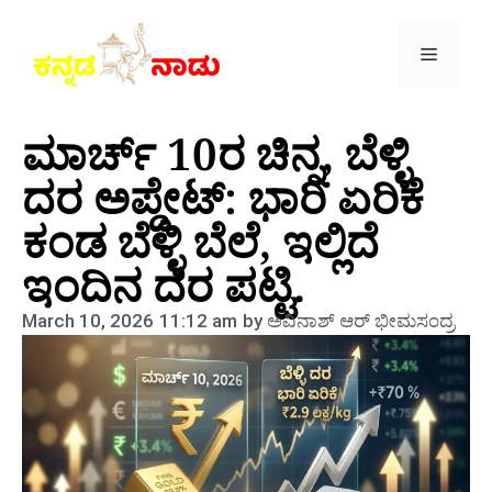
ಮಾರ್ಚ್ 10ರ ಚಿನ್ನ, ಬೆಳ್ಳಿ
ದರ ಅಪ್ಡೇಟ್: ಭಾರಿ ಏರಿಕೆ
ಕಂಡ ಬೆಳ್ಳಿ ಬೆಲೆ, ಇಲ್ಲಿದೆ
ಇಂದಿನ ದರ ಪಟ್ಟಿ.
March 10, 2026
11:12 am
by
ಅವಿನಾಶ್‌ ಆರ್‌ ಭೀಮಸಂದ್ರ