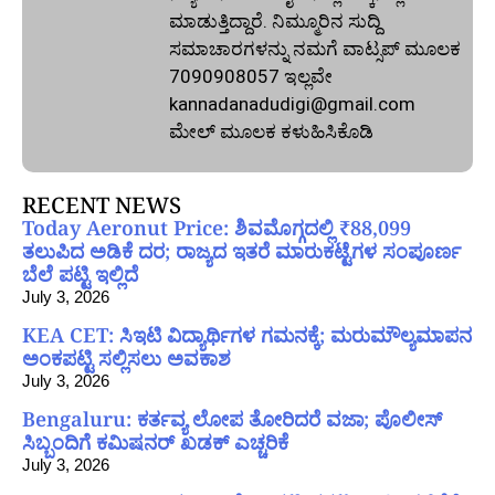
ಮಾಡುತ್ತಿದ್ದಾರೆ. ನಿಮ್ಮೂರಿನ ಸುದ್ದಿ
ಸಮಾಚಾರಗಳನ್ನು ನಮಗೆ ವಾಟ್ಸಪ್‌ ಮೂಲಕ
7090908057 ಇಲ್ಲವೇ
kannadanadudigi@gmail.com
ಮೇಲ್‌ ಮೂಲಕ ಕಳುಹಿಸಿಕೊಡಿ
RECENT NEWS
Today Aeronut Price: ಶಿವಮೊಗ್ಗದಲ್ಲಿ ₹88,099
ತಲುಪಿದ ಅಡಿಕೆ ದರ; ರಾಜ್ಯದ ಇತರೆ ಮಾರುಕಟ್ಟೆಗಳ ಸಂಪೂರ್ಣ
ಬೆಲೆ ಪಟ್ಟಿ ಇಲ್ಲಿದೆ
July 3, 2026
KEA CET: ಸಿಇಟಿ ವಿದ್ಯಾರ್ಥಿಗಳ ಗಮನಕ್ಕೆ; ಮರುಮೌಲ್ಯಮಾಪನ
ಅಂಕಪಟ್ಟಿ ಸಲ್ಲಿಸಲು ಅವಕಾಶ
July 3, 2026
Bengaluru: ಕರ್ತವ್ಯ ಲೋಪ ತೋರಿದರೆ ವಜಾ; ಪೊಲೀಸ್
ಸಿಬ್ಬಂದಿಗೆ ಕಮಿಷನರ್ ಖಡಕ್ ಎಚ್ಚರಿಕೆ
July 3, 2026