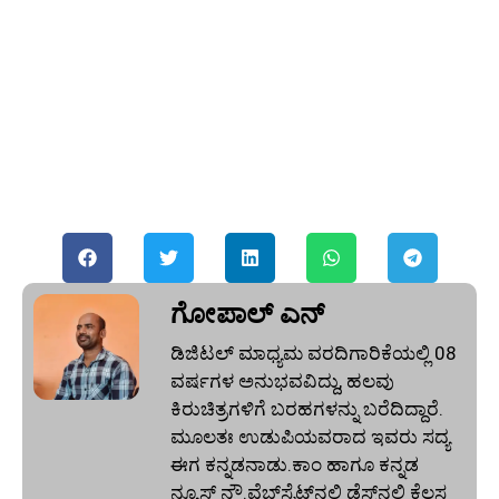
ಗೋಪಾಲ್‌ ಎನ್‌
ಡಿಜಿಟಲ್ ಮಾಧ್ಯಮ ವರದಿಗಾರಿಕೆಯಲ್ಲಿ 08
ವರ್ಷಗಳ ಅನುಭವವಿದ್ದು, ಹಲವು
ಕಿರುಚಿತ್ರಗಳಿಗೆ ಬರಹಗಳನ್ನು ಬರೆದಿದ್ದಾರೆ.
ಮೂಲತಃ ಉಡುಪಿಯವರಾದ ಇವರು ಸದ್ಯ
ಈಗ ಕನ್ನಡನಾಡು.ಕಾಂ ಹಾಗೂ ಕನ್ನಡ
ನ್ಯೂಸ್‌ ನೌ.ವೆಬ್‌ಸೈಟ್‌ನಲ್ಲಿ ಡೆಸ್ಕ್‌ನಲ್ಲಿ ಕೆಲಸ