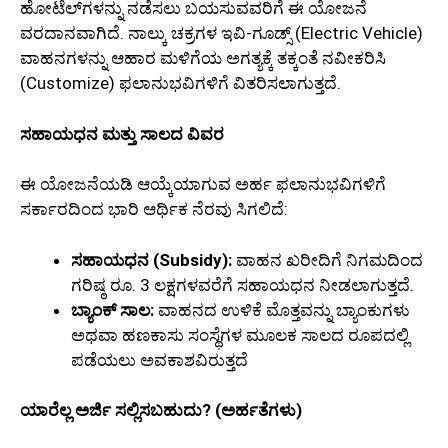
ಹೋಟೆಲ್‌ಗಳನ್ನು ನಡೆಸಲು ಬಯಸುವವರಿಗೆ ಈ ಯೋಜನೆ
ವರದಾನವಾಗಿದೆ. ನಾಲ್ಕು ಚಕ್ರಗಳ ಇವಿ-ಗೂಡ್ಸ್ (Electric Vehicle)
ವಾಹನಗಳನ್ನು ಆಹಾರ ಮಳಿಗೆಯ ಅಗತ್ಯಕ್ಕೆ ತಕ್ಕಂತೆ ನವೀಕರಿಸಿ
(Customize) ಫಲಾನುಭವಿಗಳಿಗೆ ವಿತರಿಸಲಾಗುತ್ತದೆ.
ಸಹಾಯಧನ ಮತ್ತು ಸಾಲದ ವಿವರ
ಈ ಯೋಜನೆಯಡಿ ಆಯ್ಕೆಯಾಗುವ ಅರ್ಹ ಫಲಾನುಭವಿಗಳಿಗೆ
ಸರ್ಕಾರದಿಂದ ಭಾರಿ ಆರ್ಥಿಕ ನೆರವು ಸಿಗಲಿದೆ:
ಸಹಾಯಧನ (Subsidy):
ವಾಹನ ಖರೀದಿಗೆ ನಿಗಮದಿಂದ
ಗರಿಷ್ಠ ರೂ. 3 ಲಕ್ಷಗಳವರೆಗೆ ಸಹಾಯಧನ ನೀಡಲಾಗುತ್ತದೆ.
ಬ್ಯಾಂಕ್ ಸಾಲ:
ವಾಹನದ ಉಳಿಕೆ ಮೊತ್ತವನ್ನು ಬ್ಯಾಂಕುಗಳು
ಅಥವಾ ಹಣಕಾಸು ಸಂಸ್ಥೆಗಳ ಮೂಲಕ ಸಾಲದ ರೂಪದಲ್ಲಿ
ಪಡೆಯಲು ಅವಕಾಶವಿರುತ್ತದೆ
ಯಾರೆಲ್ಲ ಅರ್ಜಿ ಸಲ್ಲಿಸಬಹುದು? (ಅರ್ಹತೆಗಳು)