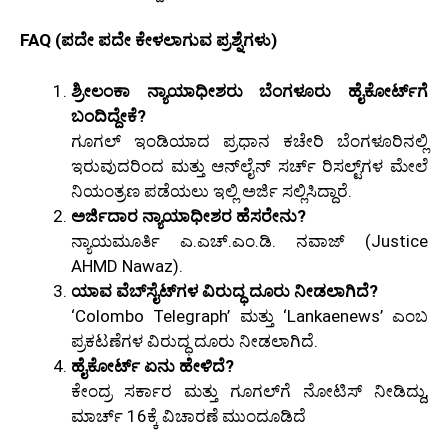
FAQ (ಪದೇ ಪದೇ ಕೇಳಲಾಗುವ ಪ್ರಶ್ನೆಗಳು)
ಶ್ರೀಲಂಕಾ ನ್ಯಾಯಾಧೀಶರು ಬೆಂಗಳೂರು ಹೈಕೋರ್ಟ್‌ಗೆ
ಬಂದಿದ್ದೇಕೆ?
ಗೂಗಲ್ ಇಂಡಿಯಾದ ಪ್ರಧಾನ ಕಚೇರಿ ಬೆಂಗಳೂರಿನಲ್ಲಿ
ಇರುವುದರಿಂದ ಮತ್ತು ಆನ್‌ಲೈನ್ ಸರ್ಚ್ ರಿಸಲ್ಟ್‌ಗಳ ಮೇಲೆ
ನಿಯಂತ್ರಣ ಪಡೆಯಲು ಇಲ್ಲಿ ಅರ್ಜಿ ಸಲ್ಲಿಸಿದ್ದಾರೆ.
ಅರ್ಜಿದಾರ ನ್ಯಾಯಾಧೀಶರ ಹೆಸರೇನು?
ನ್ಯಾಯಮೂರ್ತಿ ಎ.ಎಚ್.ಎಂ.ಡಿ. ನವಾಜ್ (Justice
AHMD Nawaz).
ಯಾವ ವೆಬ್‌ಸೈಟ್‌ಗಳ ವಿರುದ್ಧ ದೂರು ನೀಡಲಾಗಿದೆ?
‘Colombo Telegraph’ ಮತ್ತು ‘Lankaenews’ ಎಂಬ
ಪ್ರಕಟಣೆಗಳ ವಿರುದ್ಧ ದೂರು ನೀಡಲಾಗಿದೆ.
ಹೈಕೋರ್ಟ್ ಏನು ಹೇಳಿದೆ?
ಕೇಂದ್ರ ಸರ್ಕಾರ ಮತ್ತು ಗೂಗಲ್‌ಗೆ ನೋಟಿಸ್ ನೀಡಿದ್ದು,
ಮಾರ್ಚ್ 16ಕ್ಕೆ ವಿಚಾರಣೆ ಮುಂದೂಡಿದೆ