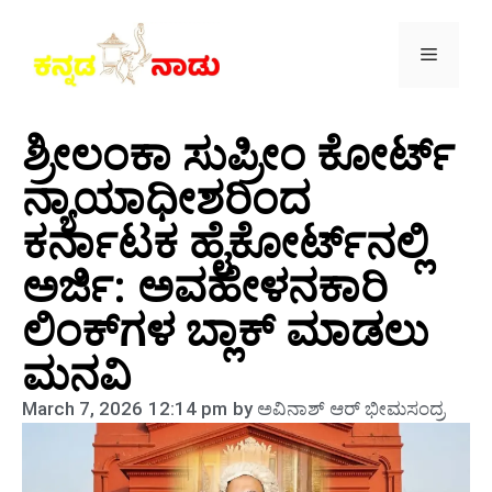
ಶ್ರೀಲಂಕಾ ಸುಪ್ರೀಂ ಕೋರ್ಟ್
ನ್ಯಾಯಾಧೀಶರಿಂದ
ಕರ್ನಾಟಕ ಹೈಕೋರ್ಟ್‌ನಲ್ಲಿ
ಅರ್ಜಿ: ಅವಹೇಳನಕಾರಿ
ಲಿಂಕ್‌ಗಳ ಬ್ಲಾಕ್ ಮಾಡಲು
ಮನವಿ
March 7, 2026
12:14 pm
by
ಅವಿನಾಶ್‌ ಆರ್‌ ಭೀಮಸಂದ್ರ