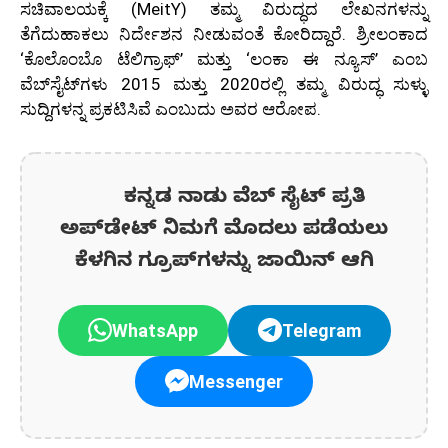
ಸಚಿವಾಲಯಕ್ಕೆ (MeitY) ತಮ್ಮ ವಿರುದ್ಧದ ಲೇಖನಗಳನ್ನು
ತೆಗೆದುಹಾಕಲು ನಿರ್ದೇಶನ ನೀಡುವಂತೆ ಕೋರಿದ್ದಾರೆ. ಶ್ರೀಲಂಕಾದ
‘ಕೊಲೊಂಬೊ ಟೆಲಿಗ್ರಾಫ್’ ಮತ್ತು ‘ಲಂಕಾ ಈ ನ್ಯೂಸ್’ ಎಂಬ
ವೆಬ್‌ಸೈಟ್‌ಗಳು 2015 ಮತ್ತು 2020ರಲ್ಲಿ ತಮ್ಮ ವಿರುದ್ಧ ಸುಳ್ಳು
ಸುದ್ದಿಗಳನ್ನ ಪ್ರಕಟಿಸಿವೆ ಎಂಬುದು ಅವರ ಆರೋಪ.
ಕನ್ನಡ ನಾಡು ವೆಬ್ ಸೈಟ್ ಪ್ರತಿ
ಅಪ್‌ಡೇಟ್‌ ನಿಮಗೆ ಮೊದಲು ಪಡೆಯಲು
ಕೆಳಗಿನ ಗ್ರೂಪ್‌ಗಳನ್ನು ಜಾಯಿನ್ ಆಗಿ
WhatsApp
Telegram
Messenger