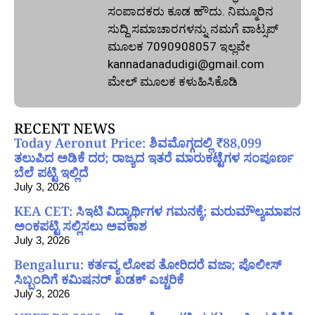
ಸಂಪಾದಕರು ಕೂಡ ಹೌದು. ನಿಮ್ಮೂರಿನ
ಸುದ್ದಿ ಸಮಾಚಾರಗಳನ್ನು ನಮಗೆ ವಾಟ್ಸಪ್‌
ಮೂಲಕ 7090908057 ಇಲ್ಲವೇ
kannadanadudigi@gmail.com
ಮೇಲ್‌ ಮೂಲಕ ಕಳುಹಿಸಿಕೊಡಿ
RECENT NEWS
Today Aeronut Price: ಶಿವಮೊಗ್ಗದಲ್ಲಿ ₹88,099
ತಲುಪಿದ ಅಡಿಕೆ ದರ; ರಾಜ್ಯದ ಇತರೆ ಮಾರುಕಟ್ಟೆಗಳ ಸಂಪೂರ್ಣ
ಬೆಲೆ ಪಟ್ಟಿ ಇಲ್ಲಿದೆ
July 3, 2026
KEA CET: ಸಿಇಟಿ ವಿದ್ಯಾರ್ಥಿಗಳ ಗಮನಕ್ಕೆ; ಮರುಮೌಲ್ಯಮಾಪನ
ಅಂಕಪಟ್ಟಿ ಸಲ್ಲಿಸಲು ಅವಕಾಶ
July 3, 2026
Bengaluru: ಕರ್ತವ್ಯ ಲೋಪ ತೋರಿದರೆ ವಜಾ; ಪೊಲೀಸ್
ಸಿಬ್ಬಂದಿಗೆ ಕಮಿಷನರ್ ಖಡಕ್ ಎಚ್ಚರಿಕೆ
July 3, 2026