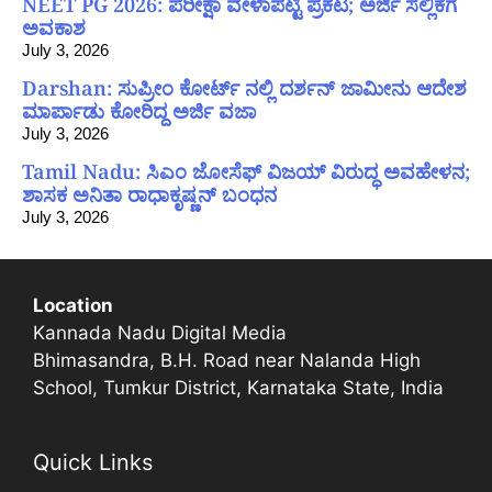
NEET PG 2026: ಪರೀಕ್ಷಾ ವೇಳಾಪಟ್ಟಿ ಪ್ರಕಟ; ಅರ್ಜಿ ಸಲ್ಲಿಕೆಗೆ
ಅವಕಾಶ
July 3, 2026
Darshan: ಸುಪ್ರೀಂ ಕೋರ್ಟ್ ನಲ್ಲಿ ದರ್ಶನ್ ಜಾಮೀನು ಆದೇಶ
ಮಾರ್ಪಾಡು ಕೋರಿದ್ದ ಅರ್ಜಿ ವಜಾ
July 3, 2026
Tamil Nadu: ಸಿಎಂ ಜೋಸೆಫ್ ವಿಜಯ್ ವಿರುದ್ಧ ಅವಹೇಳನ;
ಶಾಸಕ ಅನಿತಾ ರಾಧಾಕೃಷ್ಣನ್ ಬಂಧನ
July 3, 2026
Location
Kannada Nadu Digital Media
Bhimasandra, B.H. Road near Nalanda High
School, Tumkur District, Karnataka State, India
Quick Links