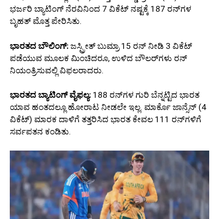
ಭರ್ಜರಿ ಬ್ಯಾಟಿಂಗ್ ನೆರವಿನಿಂದ 7 ವಿಕೆಟ್ ನಷ್ಟಕ್ಕೆ 187 ರನ್‌ಗಳ
ಬೃಹತ್ ಮೊತ್ತ ಪೇರಿಸಿತು.
ಭಾರತದ ಬೌಲಿಂಗ್:
ಜಸ್ಪ್ರೀತ್ ಬುಮ್ರಾ 15 ರನ್ ನೀಡಿ 3 ವಿಕೆಟ್
ಪಡೆಯುವ ಮೂಲಕ ಮಿಂಚಿದರೂ, ಉಳಿದ ಬೌಲರ್‌ಗಳು ರನ್
ನಿಯಂತ್ರಿಸುವಲ್ಲಿ ವಿಫಲರಾದರು.
ಭಾರತದ ಬ್ಯಾಟಿಂಗ್ ವೈಫಲ್ಯ:
188 ರನ್‌ಗಳ ಗುರಿ ಬೆನ್ನಟ್ಟಿದ ಭಾರತ
ಯಾವ ಹಂತದಲ್ಲೂ ಹೋರಾಟ ನೀಡಲೇ ಇಲ್ಲ. ಮಾರ್ಕೊ ಜಾನ್ಸೆನ್ (4
ವಿಕೆಟ್) ಮಾರಕ ದಾಳಿಗೆ ತತ್ತರಿಸಿದ ಭಾರತ ಕೇವಲ 111 ರನ್‌ಗಳಿಗೆ
ಸರ್ವಪತನ ಕಂಡಿತು.