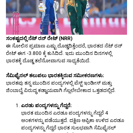
ಸಂಕಷ್ಟದಲ್ಲಿ ನೆಟ್ ರನ್ ರೇಟ್ (NRR)
ಈ ಸೋಲಿನ ಪ್ರಮಾಣ ಎಷ್ಟು ದೊಡ್ಡದಿತ್ತೆಂದರೆ, ಭಾರತದ ನೆಟ್ ರನ್
ರೇಟ್ ಈಗ -3.800 ಕ್ಕೆ ಕುಸಿದಿದೆ. ಇದು ಮುಂದಿನ ದಿನಗಳಲ್ಲಿ
ಭಾರತಕ್ಕೆ ದೊಡ್ಡ ತಲೆನೋವಾಗುವ ಸಾಧ್ಯತೆಯಿದೆ.
ಸೆಮಿಫೈನಲ್ ತಲುಪಲು ಭಾರತಕ್ಕಿರುವ ಸಮೀಕರಣಗಳು:
ಭಾರತವು ತನ್ನ ಮುಂದಿನ ಪಂದ್ಯಗಳಲ್ಲಿ ವೆಸ್ಟ್ ಇಂಡೀಸ್ ಮತ್ತು
ಜಿಂಬಾಬ್ವೆ ವಿರುದ್ಧ ಕಡ್ಡಾಯವಾಗಿ ಗೆಲ್ಲಲೇಬೇಕಾದ ಒತ್ತಡದಲ್ಲಿದೆ.
ಎರಡು ಪಂದ್ಯಗಳನ್ನು ಗೆದ್ದರೆ:
ಭಾರತ ಮುಂದಿನ ಎರಡೂ ಪಂದ್ಯಗಳನ್ನು ಗೆದ್ದರೆ 4
ಅಂಕಗಳನ್ನು ಪಡೆಯುತ್ತದೆ. ದಕ್ಷಿಣ ಆಫ್ರಿಕಾ ಉಳಿದ ಎರಡೂ
ಪಂದ್ಯಗಳನ್ನು ಗೆದ್ದರೆ ಭಾರತ ಸುಲಭವಾಗಿ ಸೆಮಿಫೈನಲ್