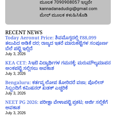
ಮೂಲಕ 7090908057 ಇಲ್ಲವೇ
kannadanadudigi@gmail.com
ಮೇಲ್‌ ಮೂಲಕ ಕಳುಹಿಸಿಕೊಡಿ
RECENT NEWS
Today Aeronut Price: ಶಿವಮೊಗ್ಗದಲ್ಲಿ ₹88,099
ತಲುಪಿದ ಅಡಿಕೆ ದರ; ರಾಜ್ಯದ ಇತರೆ ಮಾರುಕಟ್ಟೆಗಳ ಸಂಪೂರ್ಣ
ಬೆಲೆ ಪಟ್ಟಿ ಇಲ್ಲಿದೆ
July 3, 2026
KEA CET: ಸಿಇಟಿ ವಿದ್ಯಾರ್ಥಿಗಳ ಗಮನಕ್ಕೆ; ಮರುಮೌಲ್ಯಮಾಪನ
ಅಂಕಪಟ್ಟಿ ಸಲ್ಲಿಸಲು ಅವಕಾಶ
July 3, 2026
Bengaluru: ಕರ್ತವ್ಯ ಲೋಪ ತೋರಿದರೆ ವಜಾ; ಪೊಲೀಸ್
ಸಿಬ್ಬಂದಿಗೆ ಕಮಿಷನರ್ ಖಡಕ್ ಎಚ್ಚರಿಕೆ
July 3, 2026
NEET PG 2026: ಪರೀಕ್ಷಾ ವೇಳಾಪಟ್ಟಿ ಪ್ರಕಟ; ಅರ್ಜಿ ಸಲ್ಲಿಕೆಗೆ
ಅವಕಾಶ
July 3, 2026