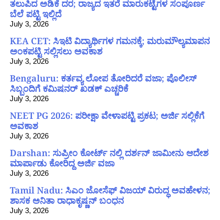
ತಲುಪಿದ ಅಡಿಕೆ ದರ; ರಾಜ್ಯದ ಇತರೆ ಮಾರುಕಟ್ಟೆಗಳ ಸಂಪೂರ್ಣ
ಬೆಲೆ ಪಟ್ಟಿ ಇಲ್ಲಿದೆ
July 3, 2026
KEA CET: ಸಿಇಟಿ ವಿದ್ಯಾರ್ಥಿಗಳ ಗಮನಕ್ಕೆ; ಮರುಮೌಲ್ಯಮಾಪನ
ಅಂಕಪಟ್ಟಿ ಸಲ್ಲಿಸಲು ಅವಕಾಶ
July 3, 2026
Bengaluru: ಕರ್ತವ್ಯ ಲೋಪ ತೋರಿದರೆ ವಜಾ; ಪೊಲೀಸ್
ಸಿಬ್ಬಂದಿಗೆ ಕಮಿಷನರ್ ಖಡಕ್ ಎಚ್ಚರಿಕೆ
July 3, 2026
NEET PG 2026: ಪರೀಕ್ಷಾ ವೇಳಾಪಟ್ಟಿ ಪ್ರಕಟ; ಅರ್ಜಿ ಸಲ್ಲಿಕೆಗೆ
ಅವಕಾಶ
July 3, 2026
Darshan: ಸುಪ್ರೀಂ ಕೋರ್ಟ್ ನಲ್ಲಿ ದರ್ಶನ್ ಜಾಮೀನು ಆದೇಶ
ಮಾರ್ಪಾಡು ಕೋರಿದ್ದ ಅರ್ಜಿ ವಜಾ
July 3, 2026
Tamil Nadu: ಸಿಎಂ ಜೋಸೆಫ್ ವಿಜಯ್ ವಿರುದ್ಧ ಅವಹೇಳನ;
ಶಾಸಕ ಅನಿತಾ ರಾಧಾಕೃಷ್ಣನ್ ಬಂಧನ
July 3, 2026