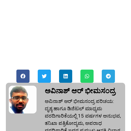
ಅವಿನಾಶ್‌ ಆರ್‌ ಭೀಮಸಂದ್ರ
ಅವಿನಾಶ್‌ ಆರ್‌ ಭೀಮಸಂದ್ರ ಪರಿಚಯ:
ದೃಶ್ಯ ಹಾಗೂ ಡಿಜಿಟಲ್ ಮಾಧ್ಯಮ
ವರದಿಗಾರಿಕೆಯಲ್ಲಿ 15 ವರ್ಷಗಳ ಅನುಭವ,
ತನಿಖಾ ಪತ್ರಿಕೋದ್ಯಮ, ಅಪರಾಧ
ವರದಿಗಾರಿಕೆ ಇವರ ಪ್ರಮುಖ ಆಸಕ್ತಿ ವಿಭಾಗ.