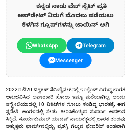
ಕನ್ನಡ ನಾಡು ವೆಬ್ ಸೈಟ್ ಪ್ರತಿ
ಅಪ್‌ಡೇಟ್‌ ನಿಮಗೆ ಮೊದಲು ಪಡೆಯಲು
ಕೆಳಗಿನ ಗ್ರೂಪ್‌ಗಳನ್ನು ಜಾಯಿನ್ ಆಗಿ
WhatsApp
Telegram
Messenger
2022ರ ಟಿ20 ವಿಶ್ವಕಪ್ ಸೆಮಿಫೈನಲ್‌ನಲ್ಲಿ ಇಂಗ್ಲೆಂಡ್ ವಿರುದ್ಧ ಭಾರತ
ಅನುಭವಿಸಿದ ಆಘಾತಕಾರಿ ಸೋಲು ಇನ್ನೂ ಮರೆಯಾಗಿಲ್ಲ. ಅಂದು
ಆಸ್ಟ್ರೇಲಿಯಾದಲ್ಲಿ 10 ವಿಕೆಟ್‌ಗಳ ಸೋಲು ಕಂಡಿದ್ದ ಭಾರತಕ್ಕೆ, ಈಗ
ಸ್ವದೇಶಿ ಅಂಗಳದಲ್ಲಿ ಸೇಡು ತೀರಿಸಿಕೊಳ್ಳುವ ಸುವರ್ಣ ಅವಕಾಶ
ಸಿಕ್ಕಿದೆ. ಸೂರ್ಯಕುಮಾರ್ ಯಾದವ್ ನಾಯಕತ್ವದಲ್ಲಿ ಭಾರತ ತಂಡವು
ಅತ್ಯುತ್ತಮ ಫಾರ್ಮ್‌ನಲ್ಲಿದ್ದು, ಪ್ರಶಸ್ತಿ ಗೆಲ್ಲುವ ಫೇವರಿಟ್ ತಂಡವಾಗಿ