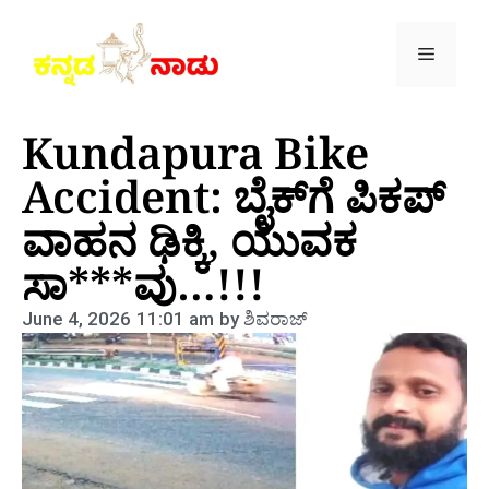
Kundapura Bike
Accident: ಬೈಕ್‌ಗೆ ಪಿಕಪ್‌
ವಾಹನ ಢಿಕ್ಕಿ, ಯುವಕ
ಸಾ***ವು…!!!
June 4, 2026
11:01 am
by
ಶಿವರಾಜ್