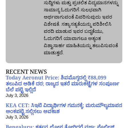
ಸುದ್ದಿಗಳು ಮತ್ತು ಪ್ರಚಲಿತ ವಿದ್ಯಮಾನಗಳನ್ನು
ಸಾಮಾನ್ಯ ಓದುಗರಿಗೆ ಸುಲಭವಾಗಿ
ಅರ್ಥವಾಗುವಂತೆ ವಿವರಿಸುವುದು ಇವರ
ವಿಶೇಷತೆ. ಸತ್ಯಾಸತ್ಯತೆಯನ್ನು ಪರಿಶೀಲಿಸಿ
ವರದಿ ಮಾಡುವ ಇವರ ಬದ್ಧತೆಯು,
ಓದುಗರಿಗೆ ಯಾವಾಗಲೂ ಅತ್ಯಂತ
ವಿಶ್ವಾಸಾರ್ಹ ಮಾಹಿತಿಯನ್ನು ತಲುಪಿಸುವಂತೆ
ಮಾಡುತ್ತದೆ.
RECENT NEWS
Today Aeronut Price: ಶಿವಮೊಗ್ಗದಲ್ಲಿ ₹88,099
ತಲುಪಿದ ಅಡಿಕೆ ದರ; ರಾಜ್ಯದ ಇತರೆ ಮಾರುಕಟ್ಟೆಗಳ ಸಂಪೂರ್ಣ
ಬೆಲೆ ಪಟ್ಟಿ ಇಲ್ಲಿದೆ
July 3, 2026
KEA CET: ಸಿಇಟಿ ವಿದ್ಯಾರ್ಥಿಗಳ ಗಮನಕ್ಕೆ; ಮರುಮೌಲ್ಯಮಾಪನ
ಅಂಕಪಟ್ಟಿ ಸಲ್ಲಿಸಲು ಅವಕಾಶ
July 3, 2026
Bengaluru: ಕರ್ತವ್ಯ ಲೋಪ ತೋರಿದರೆ ವಜಾ; ಪೊಲೀಸ್