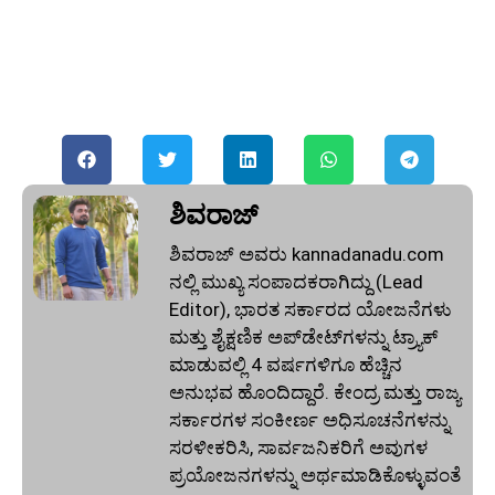
ಶಿವರಾಜ್
ಶಿವರಾಜ್ ಅವರು kannadanadu.com
ನಲ್ಲಿ ಮುಖ್ಯ ಸಂಪಾದಕರಾಗಿದ್ದು (Lead
Editor), ಭಾರತ ಸರ್ಕಾರದ ಯೋಜನೆಗಳು
ಮತ್ತು ಶೈಕ್ಷಣಿಕ ಅಪ್‌ಡೇಟ್‌ಗಳನ್ನು ಟ್ರ್ಯಾಕ್
ಮಾಡುವಲ್ಲಿ 4 ವರ್ಷಗಳಿಗೂ ಹೆಚ್ಚಿನ
ಅನುಭವ ಹೊಂದಿದ್ದಾರೆ. ಕೇಂದ್ರ ಮತ್ತು ರಾಜ್ಯ
ಸರ್ಕಾರಗಳ ಸಂಕೀರ್ಣ ಅಧಿಸೂಚನೆಗಳನ್ನು
ಸರಳೀಕರಿಸಿ, ಸಾರ್ವಜನಿಕರಿಗೆ ಅವುಗಳ
ಪ್ರಯೋಜನಗಳನ್ನು ಅರ್ಥಮಾಡಿಕೊಳ್ಳುವಂತೆ