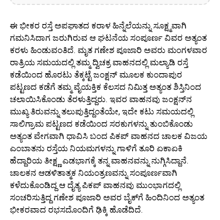
ಈ ಭೀಕರ ರಸ್ತೆ ಅಪಘಾತದ ಕರಾಳ ಹಿನ್ನೆಲೆಯನ್ನು ಸೂಕ್ಷ್ಮವಾಗಿ
ಗಮನಿಸಿದಾಗ ಜರುಗಿರುವ ಆ ಘಟನೆಯ ಸಂಪೂರ್ಣ ವಿವರ ಅತ್ಯಂತ
ಕರಳು ಹಿಂಡುವಂತಿದೆ. ಮೃತ ಗಣೇಶ ಪೂಜಾರಿ ಅವರು ಮಂಗಳವಾರ
ರಾತ್ರಿಯ ಸಮಯದಲ್ಲಿ ತಮ್ಮ ದ್ವಿಚಕ್ರ ವಾಹನದಲ್ಲಿ ಮಲ್ಯಾಡಿ ರಸ್ತೆ
ಕಡೆಯಿಂದ ಹೊರಟು ತೆಕ್ಕಟ್ಟೆ ಜಂಕ್ಷನ್ ಮೂಲಕ ಕುಂದಾಪುರ
ಪಟ್ಟಣದ ಕಡೆಗೆ ತಮ್ಮ ವೈಯಕ್ತಿಕ ಕೆಲಸದ ನಿಮಿತ್ತ ಅತ್ಯಂತ ಶಿಸ್ತಿನಿಂದ
ಚಲಾಯಿಸಿಕೊಂಡು ತೆರಳುತ್ತಿದ್ದರು. ಇವರ ವಾಹನವು ಜಂಕ್ಷನ್‌ನ
ಮುಖ್ಯ ತಿರುವನ್ನು ತಲುಪುತ್ತಿದ್ದಂತೆಯೇ, ಇದೇ ಕಟು ಸಮಯದಲ್ಲಿ
ಸಾಲಿಗ್ರಾಮ ಪಟ್ಟಣದ ಕಡೆಯಿಂದ ಸರಕುಗಳನ್ನು ತುಂಬಿಕೊಂಡು
ಅತ್ಯಂತ ವೇಗವಾಗಿ ಧಾವಿಸಿ ಬಂದ ಪಿಕಪ್ ವಾಹನದ ಚಾಲಕ ವಿಜಯ
ಎಂಬಾತನು ರಸ್ತೆಯ ನಿಯಮಗಳನ್ನು ಗಾಳಿಗೆ ತೂರಿ ಏಕಾಏಕಿ
ಹೆದ್ದಾರಿಯ ತೀಕ್ಷ್ಣ ಎಡಭಾಗಕ್ಕೆ ತನ್ನ ವಾಹನವನ್ನು ನುಗ್ಗಿಸಿದ್ದಾನೆ.
ಚಾಲಕನ ಆಡಳಿತಾತ್ಮಕ ನಿಯಂತ್ರಣವನ್ನು ಸಂಪೂರ್ಣವಾಗಿ
ಕಳೆದುಕೊಂಡಿದ್ದ ಆ ದೈತ್ಯ ಪಿಕಪ್ ವಾಹನವು ಮುಂಭಾಗದಲ್ಲಿ
ಸಂಚರಿಸುತ್ತಿದ್ದ ಗಣೇಶ ಪೂಜಾರಿ ಅವರ ಬೈಕ್‌ಗೆ ಹಿಂದಿನಿಂದ ಅತ್ಯಂತ
ಭೀಕರವಾದ ರಭಸದೊಂದಿಗೆ ಢಿಕ್ಕಿ ಹೊಡೆದಿದೆ.