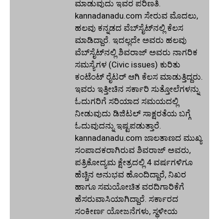
ಮಾಡುವುದು ಇವರ ಪರಿಣತಿ.
kannadanadu.com ಸೇರುವ ಮೊದಲು,
ಹಲವು ಕನ್ನಡದ ವೆಬ್‌ಸೈಟ್‌ನಲ್ಲಿ ಕೆಲಸ
ಮಾಡಿದ್ದಾರೆ. ಇದಲ್ಲದೇ ಅವರು ಹಲವು
ವೆಬ್‌ಸೈಟ್‌ನಲ್ಲಿ ಶಿವರಾಜ್ ಅವರು ನಾಗರಿಕ
ಸಮಸ್ಯೆಗಳ (Civic issues) ಕುರಿತು
ಕಂಟೆಂಟ್ ರೈಟರ್ ಆಗಿ ಕೆಲಸ ಮಾಡುತ್ತಿದ್ದರು.
ಇವರು ಇತ್ತೀಚಿನ ಸರ್ಕಾರಿ ಸುತ್ತೋಲೆಗಳನ್ನು
ಓದುಗರಿಗೆ ಸರಿಯಾದ ಸಮಯದಲ್ಲಿ
ನೀಡುವುದು ಡಿಜಿಟಲ್ ಸಾಕ್ಷರತೆಯ ಬಗ್ಗೆ
ಓದುವುದನ್ನು ಇಷ್ಟಪಡುತ್ತಾರೆ.
kannadanadu.com ಜಾಲತಾಣದ ಮುಖ್ಯ
ಸಂಪಾದಕರಾಗಿರುವ ಶಿವರಾಜ್ ಅವರು,
ಪತ್ರಿಕೋದ್ಯಮ ಕ್ಷೇತ್ರದಲ್ಲಿ 4 ವರ್ಷಗಳಿಗೂ
ಹೆಚ್ಚಿನ ಅನುಭವ ಹೊಂದಿದ್ದಾರೆ, ನಿಖರ
ಹಾಗೂ ಸಮಯೋಚಿತ ವರದಿಗಾರಿಕೆಗೆ
ಹೆಸರುವಾಸಿಯಾಗಿದ್ದಾರೆ. ಸರ್ಕಾರದ
ಸಂಕೀರ್ಣ ಯೋಜನೆಗಳು, ಸ್ಥಳೀಯ