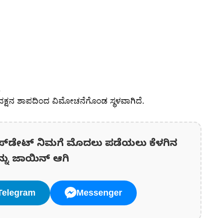
.
ು ದಕ್ಷನ ಶಾಪದಿಂದ ವಿಮೋಚನೆಗೊಂಡ ಸ್ಥಳವಾಗಿದೆ.
ಪ್‌ಡೇಟ್‌ ನಿಮಗೆ ಮೊದಲು ಪಡೆಯಲು ಕೆಳಗಿನ
ನ್ನು ಜಾಯಿನ್ ಆಗಿ
Telegram
Messenger