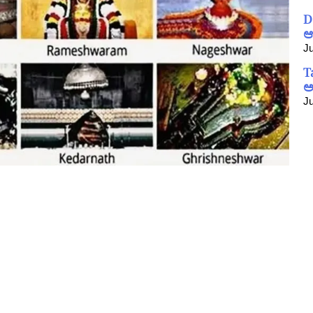
D
ಆ
Ju
T
ಅ
Ju