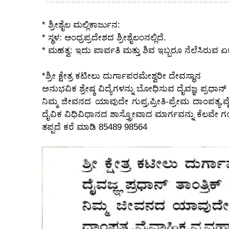
* ಶ್ರೀಶೈಲ ಮಲ್ಲಿಕಾರ್ಜುನ:
* ಸ್ಥಳ: ಆಂಧ್ರಪ್ರದೇಶದ ಶ್ರೀಶೈಲಂನಲ್ಲಿದೆ.
* ಮಹತ್ವ: ಇದು ಪಾರ್ವತಿ ಮತ್ತು ಶಿವ ಇಬ್ಬರೂ ನೆಲೆಸಿರುವ ಏಕ
*ಶ್ರೀ ಕ್ಷೇತ್ರ ಕಟೀಲು ದುರ್ಗಾಪರಮೇಶ್ವರೀ ದೇವಸ್ಥಾನ
ಅನುಭವಿಕ ಶ್ರೇಷ್ಠ ವಿದ್ಯೆಗಳನ್ನು ಬೋಧಿಸುವ ದೈವಜ್ಞ ಪ್ರಧಾನ್ ತಾಂತ
ನಿಮ್ಮ ಜೀವನದ ಯಾವುದೇ ಗುಪ್ತ,ಪ್ರೀತಿ-ಪ್ರೇಮ ದಾಂಪತ್ಯ,
ದೈವಿಕ ವಿಧಿವಿಧಾನದ ಶಾಸ್ತ್ರೋವಾದ ಮಾರ್ಗವನ್ನು ಕೆಲವೇ ಗ
ತಪ್ಪದೆ ಕರೆ ಮಾಡಿ 85489 98564