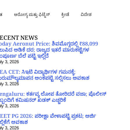
ತ
ಆರೋಗ್ಯ ಮತ್ತು ಫಿಟ್ನೆಸ್
ಕ್ರೀಡೆ
ವಿದೇಶ
ECENT NEWS
oday Aeronut Price: ಶಿವಮೊಗ್ಗದಲ್ಲಿ ₹88,099
ಲುಪಿದ ಅಡಿಕೆ ದರ; ರಾಜ್ಯದ ಇತರೆ ಮಾರುಕಟ್ಟೆಗಳ
ಪೂರ್ಣ ಬೆಲೆ ಪಟ್ಟಿ ಇಲ್ಲಿದೆ
ly 3, 2026
EA CET: ಸಿಇಟಿ ವಿದ್ಯಾರ್ಥಿಗಳ ಗಮನಕ್ಕೆ;
ರುಮೌಲ್ಯಮಾಪನ ಅಂಕಪಟ್ಟಿ ಸಲ್ಲಿಸಲು ಅವಕಾಶ
ly 3, 2026
engaluru: ಕರ್ತವ್ಯ ಲೋಪ ತೋರಿದರೆ ವಜಾ; ಪೊಲೀಸ್
ಿಬ್ಬಂದಿಗೆ ಕಮಿಷನರ್ ಖಡಕ್ ಎಚ್ಚರಿಕೆ
ly 3, 2026
EET PG 2026: ಪರೀಕ್ಷಾ ವೇಳಾಪಟ್ಟಿ ಪ್ರಕಟ; ಅರ್ಜಿ
ಲ್ಲಿಕೆಗೆ ಅವಕಾಶ
ly 3, 2026