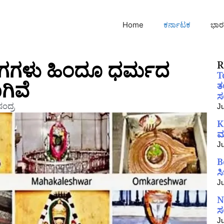
Home
ಕರ್ನಾಟಕ
ಭಾರ
ಲಿಂಗಗಳು ಹಿಂದೂ ಧರ್ಮದ
R
T
ಗಿವೆ
ತ
ಸಂ
ಂದ್ರ
Ju
K
ಮ
Ju
B
ಸ
Ju
N
ಸ
Ju