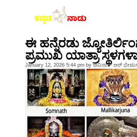
ಈ ಹನ್ನೆರಡು ಜ್ಯೋತಿರ್
ಪ್ರಮುಖ ಯಾತ್ರಾ ಸ್ಥಳಗಳಾ
January 12, 2026
5:44 pm
by
ಅವಿನಾಶ್‌ ಆರ್‌ ಭೀಮಸ