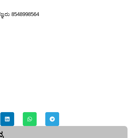
ತ್ರತಜ್ಞರು 8548998564
ರ