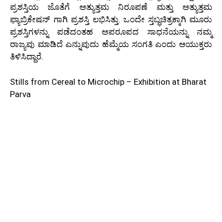
ಪ್ರಶಸ್ತಿಯ ಜೊತೆಗೆ ಅತ್ಯುತ್ತಮ ನಿರೂಪಣೆ ಮತ್ತು ಅತ್ಯುತ್ತಮ
ಫ್ಯಾಬ್ರಿಕೇಷನ್ ಗಾಗಿ ಪ್ರಶಸ್ತಿ ಲಭಿಸಿತ್ತು. ಒಂದೇ ಸ್ತಬ್ಧಚಿತ್ರಕ್ಕಾಗಿ ಮೂರು
ಪ್ರಶಸ್ತಿಗಳನ್ನು ಪಡೆದಂತಹ ಅಪರೂಪದ ಸಾಧನೆಯನ್ನು ನಮ್ಮ
ರಾಜ್ಯವು ಮಾಡಿದೆ ಎನ್ನುವುದು ಹೆಮ್ಮೆಯ ಸಂಗತಿ ಎಂದು ಆಯುಕ್ತರು
ತಿಳಿಸಿದ್ದಾರೆ.
Stills from Cereal to Microchip – Exhibition at Bharat
Parva