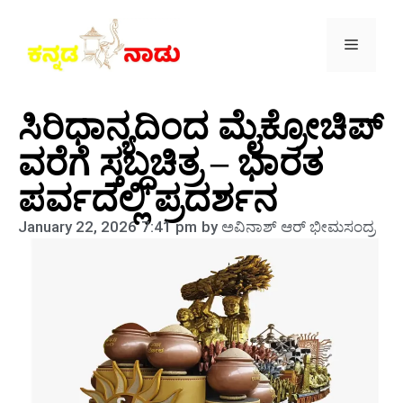
ಸಿರಿಧಾನ್ಯದಿಂದ ಮೈಕ್ರೋಚಿಪ್
ವರೆಗೆ ಸ್ತಬ್ಧಚಿತ್ರ – ಭಾರತ
ಪರ್ವದಲ್ಲಿ ಪ್ರದರ್ಶನ
January 22, 2026
7:41 pm
by
ಅವಿನಾಶ್‌ ಆರ್‌ ಭೀಮಸಂದ್ರ