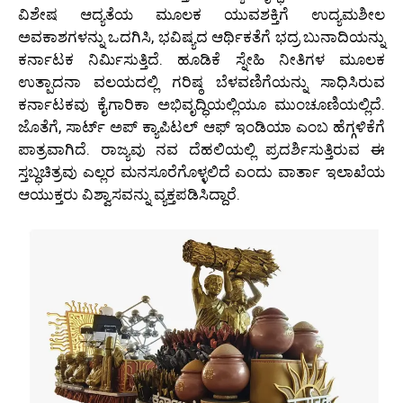
ವಿಶೇಷ ಆದ್ಯತೆಯ ಮೂಲಕ ಯುವಶಕ್ತಿಗೆ ಉದ್ಯಮಶೀಲ
ಅವಕಾಶಗಳನ್ನು ಒದಗಿಸಿ, ಭವಿಷ್ಯದ ಆರ್ಥಿಕತೆಗೆ ಭದ್ರ ಬುನಾದಿಯನ್ನು
ಕರ್ನಾಟಕ ನಿರ್ಮಿಸುತ್ತಿದೆ. ಹೂಡಿಕೆ ಸ್ನೇಹಿ ನೀತಿಗಳ ಮೂಲಕ
ಉತ್ಪಾದನಾ ವಲಯದಲ್ಲಿ ಗರಿಷ್ಠ ಬೆಳವಣಿಗೆಯನ್ನು ಸಾಧಿಸಿರುವ
ಕರ್ನಾಟಕವು ಕೈಗಾರಿಕಾ ಅಭಿವೃದ್ಧಿಯಲ್ಲಿಯೂ ಮುಂಚೂಣಿಯಲ್ಲಿದೆ.
ಜೊತೆಗೆ, ಸಾರ್ಟ್ ಅಪ್ ಕ್ಯಾಪಿಟಲ್ ಆಫ್ ಇಂಡಿಯಾ ಎಂಬ ಹೆಗ್ಗಳಿಕೆಗೆ
ಪಾತ್ರವಾಗಿದೆ. ರಾಜ್ಯವು ನವ ದೆಹಲಿಯಲ್ಲಿ ಪ್ರದರ್ಶಿಸುತ್ತಿರುವ ಈ
ಸ್ತಬ್ಧಚಿತ್ರವು ಎಲ್ಲರ ಮನಸೂರೆಗೊಳ್ಳಲಿದೆ ಎಂದು ವಾರ್ತಾ ಇಲಾಖೆಯ
ಆಯುಕ್ತರು ವಿಶ್ವಾಸವನ್ನು ವ್ಯಕ್ತಪಡಿಸಿದ್ದಾರೆ.