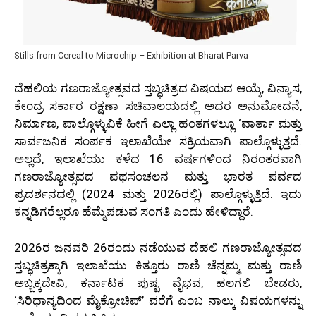
Stills from Cereal to Microchip – Exhibition at Bharat Parva
ದೆಹಲಿಯ ಗಣರಾಜ್ಯೋತ್ಸವದ ಸ್ತಬ್ಧಚಿತ್ರದ ವಿಷಯದ ಆಯ್ಕೆ, ವಿನ್ಯಾಸ,
ಕೇಂದ್ರ ಸರ್ಕಾರ ರಕ್ಷಣಾ ಸಚಿವಾಲಯದಲ್ಲಿ ಅದರ ಅನುಮೋದನೆ,
ನಿರ್ಮಾಣ, ಪಾಲ್ಗೊಳ್ಳುವಿಕೆ ಹೀಗೆ ಎಲ್ಲಾ ಹಂತಗಳಲ್ಲೂ ‘ವಾರ್ತಾ ಮತ್ತು
ಸಾರ್ವಜನಿಕ ಸಂರ್ಪಕ ಇಲಾಖೆಯೇ ಸಕ್ರಿಯವಾಗಿ ಪಾಲ್ಗೊಳ್ಳುತ್ತದೆ.
ಅಲ್ಲದೆ, ಇಲಾಖೆಯು ಕಳೆದ 16 ವರ್ಷಗಳಿಂದ ನಿರಂತರವಾಗಿ
ಗಣರಾಜ್ಯೋತ್ಸವದ ಪಥಸಂಚಲನ ಮತ್ತು ಭಾರತ ಪರ್ವದ
ಪ್ರದರ್ಶನದಲ್ಲಿ (2024 ಮತ್ತು 2026ರಲ್ಲಿ) ಪಾಲ್ಗೊಳ್ಳುತ್ತಿದೆ. ಇದು
ಕನ್ನಡಿಗರೆಲ್ಲರೂ ಹೆಮ್ಮೆಪಡುವ ಸಂಗತಿ ಎಂದು ಹೇಳಿದ್ದಾರೆ.
2026ರ ಜನವರಿ 26ರಂದು ನಡೆಯುವ ದೆಹಲಿ ಗಣರಾಜ್ಯೋತ್ಸವದ
ಸ್ತಬ್ಧಚಿತ್ರಕ್ಕಾಗಿ ಇಲಾಖೆಯು ಕಿತ್ತೂರು ರಾಣಿ ಚೆನ್ನಮ್ಮ ಮತ್ತು ರಾಣಿ
ಅಬ್ಬಕ್ಕದೇವಿ, ಕರ್ನಾಟಕ ಪುಷ್ಪ ವೈಭವ, ಹಲಗಲಿ ಬೇಡರು,
‘ಸಿರಿಧಾನ್ಯದಿಂದ ಮೈಕ್ರೋಚಿಪ್’ ವರೆಗೆ ಎಂಬ ನಾಲ್ಕು ವಿಷಯಗಳನ್ನು