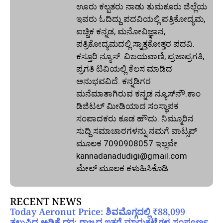
ಊರು ಕಲ್ಪತರು ನಾಡು ತುಮಕೂರು ಜಿಲ್ಲೆಯ
ಇವರು ಓದಿದ್ದು ಪದವಿಯಲ್ಲಿ ಪತ್ರಿಕೋದ್ಯಮ,
ಐಚ್ಚಿಕ ಕನ್ನಡ, ಮನೋವಿಜ್ಞಾನ,
ಪತ್ರಿಕೋದ್ಯಮದಲ್ಲಿ ಸ್ನಾತ್ತಕೋತ್ತರ ಪದವಿ.
ಕಸ್ತೂರಿ ನ್ಯೂಸ್‌. ವಿಜಯವಾಣಿ, ಪ್ರಜಾಪ್ರಗತಿ,
ಪ್ರಗತಿ ಟಿವಿಯಲ್ಲಿ ಕೆಲಸ ಮಾಡಿದ
ಅನುಭವವಿದೆ. ಕನ್ನಡಿಗರ
ಮನೆಮಾತಾಗಿರುವ ಕನ್ನಡ ನ್ಯೂಸ್‌ನೌ.ಕಾಂ
ಡಿಜಿಟಲ್‌ ಮೀಡಿಯಾದ ಸಂಸ್ಥಾಪಕ
ಸಂಪಾದಕರು ಕೂಡ ಹೌದು. ನಿಮ್ಮೂರಿನ
ಸುದ್ದಿ ಸಮಾಚಾರಗಳನ್ನು ನಮಗೆ ವಾಟ್ಸಪ್‌
ಮೂಲಕ 7090908057 ಇಲ್ಲವೇ
kannadanadudigi@gmail.com
ಮೇಲ್‌ ಮೂಲಕ ಕಳುಹಿಸಿಕೊಡಿ
RECENT NEWS
Today Aeronut Price: ಶಿವಮೊಗ್ಗದಲ್ಲಿ ₹88,099
ತಲುಪಿದ ಅಡಿಕೆ ದರ; ರಾಜ್ಯದ ಇತರೆ ಮಾರುಕಟ್ಟೆಗಳ ಸಂಪೂರ್ಣ