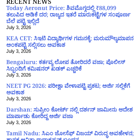
RECENT NEWS
Today Aeronut Price: ಶಿವಮೊಗ್ಗದಲ್ಲಿ ₹88,099
ತಲುಪಿದ ಅಡಿಕೆ ದರ; ರಾಜ್ಯದ ಇತರೆ ಮಾರುಕಟ್ಟೆಗಳ ಸಂಪೂರ್ಣ
ಬೆಲೆ ಪಟ್ಟಿ ಇಲ್ಲಿದೆ
July 3, 2026
KEA CET: ಸಿಇಟಿ ವಿದ್ಯಾರ್ಥಿಗಳ ಗಮನಕ್ಕೆ; ಮರುಮೌಲ್ಯಮಾಪನ
ಅಂಕಪಟ್ಟಿ ಸಲ್ಲಿಸಲು ಅವಕಾಶ
July 3, 2026
Bengaluru: ಕರ್ತವ್ಯ ಲೋಪ ತೋರಿದರೆ ವಜಾ; ಪೊಲೀಸ್
ಸಿಬ್ಬಂದಿಗೆ ಕಮಿಷನರ್ ಖಡಕ್ ಎಚ್ಚರಿಕೆ
July 3, 2026
NEET PG 2026: ಪರೀಕ್ಷಾ ವೇಳಾಪಟ್ಟಿ ಪ್ರಕಟ; ಅರ್ಜಿ ಸಲ್ಲಿಕೆಗೆ
ಅವಕಾಶ
July 3, 2026
Darshan: ಸುಪ್ರೀಂ ಕೋರ್ಟ್ ನಲ್ಲಿ ದರ್ಶನ್ ಜಾಮೀನು ಆದೇಶ
ಮಾರ್ಪಾಡು ಕೋರಿದ್ದ ಅರ್ಜಿ ವಜಾ
July 3, 2026
Tamil Nadu: ಸಿಎಂ ಜೋಸೆಫ್ ವಿಜಯ್ ವಿರುದ್ಧ ಅವಹೇಳನ;
ಶಾಸಕ ಅನಿತಾ ರಾಧಾಕೃಷ್ಣನ್ ಬಂಧನ