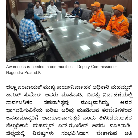
Awareness is needed in communities – Deputy Commissioner
Nagendra Prasad.K
ಜಿಲ್ಲಾ ಪಂಚಾಯತ್ ಮುಖ್ಯ ಕಾರ್ಯನಿರ್ವಾಹಕ ಅಧಿಕಾರಿ ಮಹಮ್ಮದ್
ಹಾರಿಸ್ ಸುಮೇರ್ ಅವರು ಮಾತನಾಡಿ, ವಿಪತ್ತು ನಿರ್ವಹಣೆಯಲ್ಲಿ
ಸಾರ್ವಜನಿಕರ ಸಹಭಾಗಿತ್ವವು ಮುಖ್ಯವಾಗಿದ್ದು, ಅವರ
ಭಾಗವಹಿಸುವಿಕೆಯ ಕುರಿತು ಅರಿವು ಮೂಡಿಸುವ ತರಬೇತಿಗಳಿಂದ
ಜನಸಾಮಾನ್ಯರಿಗೆ ಅನುಕೂಲವಾಗುತ್ತದೆ ಎಂದು ತಿಳಿಸಿದರು.ಅಪರ
ಜಿಲ್ಲಾಧಿಕಾರಿ ಮಹಮ್ಮದ್ ಎನ್.ಝುಬೇರ್ ಅವರು ಮಾತನಾಡಿ,
ಜಿಲ್ಲೆಯಲ್ಲಿ ವಿಪತ್ತುಗಳು ಸಂಭವಿಸಿದಾಗ ಬೇಕಾಗುವ ಅತಿ