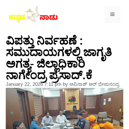
ವಿಪತ್ತು ನಿರ್ವಹಣೆ :
ಸಮುದಾಯಗಳಲ್ಲಿ ಜಾಗೃತಿ
ಅಗತ್ಯ- ಜಿಲ್ಲಾಧಿಕಾರಿ
ನಾಗೇಂದ್ರ ಪ್ರಸಾದ್.ಕೆ
January 22, 2026
7:11 pm
by
ಅವಿನಾಶ್‌ ಆರ್‌ ಭೀಮಸಂದ್ರ