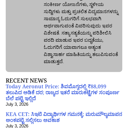
ಸಂಕೀರ್ಣ ಯೋಜನೆಗಳು, ಸ್ಥಳೀಯ
ಸುದ್ದಿಗಳು ಮತ್ತು ಪ್ರಚಲಿತ ವಿದ್ಯಮಾನಗಳನ್ನು
ಸಾಮಾನ್ಯ ಓದುಗರಿಗೆ ಸುಲಭವಾಗಿ
ಅರ್ಥವಾಗುವಂತೆ ವಿವರಿಸುವುದು ಇವರ
ವಿಶೇಷತೆ. ಸತ್ಯಾಸತ್ಯತೆಯನ್ನು ಪರಿಶೀಲಿಸಿ
ವರದಿ ಮಾಡುವ ಇವರ ಬದ್ಧತೆಯು,
ಓದುಗರಿಗೆ ಯಾವಾಗಲೂ ಅತ್ಯಂತ
ವಿಶ್ವಾಸಾರ್ಹ ಮಾಹಿತಿಯನ್ನು ತಲುಪಿಸುವಂತೆ
ಮಾಡುತ್ತದೆ.
RECENT NEWS
Today Aeronut Price: ಶಿವಮೊಗ್ಗದಲ್ಲಿ ₹88,099
ತಲುಪಿದ ಅಡಿಕೆ ದರ; ರಾಜ್ಯದ ಇತರೆ ಮಾರುಕಟ್ಟೆಗಳ ಸಂಪೂರ್ಣ
ಬೆಲೆ ಪಟ್ಟಿ ಇಲ್ಲಿದೆ
July 3, 2026
KEA CET: ಸಿಇಟಿ ವಿದ್ಯಾರ್ಥಿಗಳ ಗಮನಕ್ಕೆ; ಮರುಮೌಲ್ಯಮಾಪನ
ಅಂಕಪಟ್ಟಿ ಸಲ್ಲಿಸಲು ಅವಕಾಶ
July 3, 2026