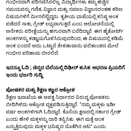
ಗಂಭೀರವಾಗಿ ಪರಿಗಣಿಸಿರಲಿಲ್ಲ. ವಿದ್ಯಾರ್ಥಿಗಳು ತಮ್ಮ ಹೆಚ್ಚಿನ
ಸಮಯವನ್ನು ಗಣಿತ, ವಿಜ್ಞಾನ ಮತ್ತು ಸಮಾಜ ವಿಜ್ಞಾನದಂತಹ ಕಠಿಣ
ವಿಷಯಗಳಿಗೆ ಮೀಸಲಿಟ್ಟಿದ್ದರು. ತೃತೀಯ ಭಾಷೆಯಲ್ಲಿ ಕನಿಷ್ಠ ಅಂಕ
ಪಡೆದರೆ ಸಾಕು, ಗ್ರೇಡ್ ಲಭ್ಯವಾಗುತ್ತದೆ ಎಂಬ ಆಲೋಚನೆಯಲ್ಲಿ
ಅನೇಕರು ಪರೀಕ್ಷೆಯನ್ನು ಹಗುರವಾಗಿ ಬರೆದಿದ್ದಾರೆ. ಈಗ ಹೈಕೋರ್ಟ್
ಅಂಕಗಳನ್ನು ಕಡ್ಡಾಯಗೊಳಿಸಿರುವುದರಿಂದ, ಈ ವಿಷಯದಲ್ಲಿ ಕಡಿಮೆ
ಅಂಕ ಬಂದರೆ ಅದು ಒಟ್ಟಾರೆ ಶೇಕಡಾವಾರು ಫಲಿತಾಂಶದ ಮೇಲೆ
ಗಂಭೀರ ಪರಿಣಾಮ ಬೀರಲಿದೆ.
ಇದನ್ನೂ ಓದಿ ; ಚಿನ್ನದ ಬೆಲೆಯಲ್ಲಿ ದಿಢೀರ್ ಕುಸಿತ: ಆಭರಣ ಪ್ರಿಯರಿಗೆ
ಇಂದು ಭರ್ಜರಿ ಸುದ್ದಿ
ಪೋಷಕರ ಮತ್ತು ಶಿಕ್ಷಣ ತಜ್ಞರ ಆಕ್ರೋಶ
ಶಿಕ್ಷಣ ಇಲಾಖೆಯ ಈ ಅಪಕ್ವ ನಿರ್ಧಾರದ ವಿರುದ್ಧ ಪೋಷಕರು
ಬೀದಿಗಿಳಿದು ಆಕ್ರೋಶ ವ್ಯಕ್ತಪಡಿಸುತ್ತಿದ್ದಾರೆ. “ನಮ್ಮ ಮಕ್ಕಳು ಇಡೀ
ವರ್ಷ ಅಂಕಗಳಿಗಾಗಿ ಓದಿದ್ದಾರೆ. ಕೊನೆಯ ಕ್ಷಣದಲ್ಲಿ ಸರ್ಕಾರ ಗ್ರೇಡ್
ಎಂದು ಹೇಳಿ ಮಕ್ಕಳನ್ನು ದಾರಿ ತಪ್ಪಿಸಿತು. ಈಗ ಮತ್ತೆ ಅಂಕ
ಎನ್ನುತ್ತಿರುವುದು ಮಕ್ಕಳ ಭವಿಷ್ಯದ ಜೊತೆಗಿನ ಆಟ” ಎಂದು