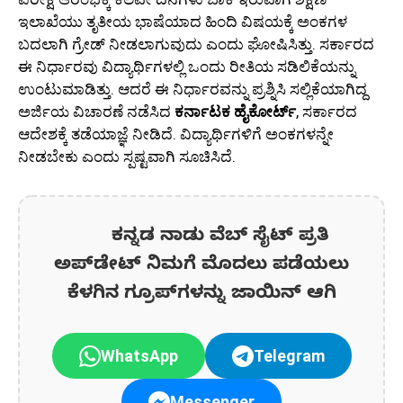
ಇಲಾಖೆಯು ತೃತೀಯ ಭಾಷೆಯಾದ ಹಿಂದಿ ವಿಷಯಕ್ಕೆ ಅಂಕಗಳ
ಬದಲಾಗಿ ಗ್ರೇಡ್ ನೀಡಲಾಗುವುದು ಎಂದು ಘೋಷಿಸಿತ್ತು. ಸರ್ಕಾರದ
ಈ ನಿರ್ಧಾರವು ವಿದ್ಯಾರ್ಥಿಗಳಲ್ಲಿ ಒಂದು ರೀತಿಯ ಸಡಿಲಿಕೆಯನ್ನು
ಉಂಟುಮಾಡಿತ್ತು. ಆದರೆ ಈ ನಿರ್ಧಾರವನ್ನು ಪ್ರಶ್ನಿಸಿ ಸಲ್ಲಿಕೆಯಾಗಿದ್ದ
ಅರ್ಜಿಯ ವಿಚಾರಣೆ ನಡೆಸಿದ
ಕರ್ನಾಟಕ ಹೈಕೋರ್ಟ್
, ಸರ್ಕಾರದ
ಆದೇಶಕ್ಕೆ ತಡೆಯಾಜ್ಞೆ ನೀಡಿದೆ. ವಿದ್ಯಾರ್ಥಿಗಳಿಗೆ ಅಂಕಗಳನ್ನೇ
ನೀಡಬೇಕು ಎಂದು ಸ್ಪಷ್ಟವಾಗಿ ಸೂಚಿಸಿದೆ.
ಕನ್ನಡ ನಾಡು ವೆಬ್ ಸೈಟ್ ಪ್ರತಿ
ಅಪ್‌ಡೇಟ್‌ ನಿಮಗೆ ಮೊದಲು ಪಡೆಯಲು
ಕೆಳಗಿನ ಗ್ರೂಪ್‌ಗಳನ್ನು ಜಾಯಿನ್ ಆಗಿ
WhatsApp
Telegram
Messenger