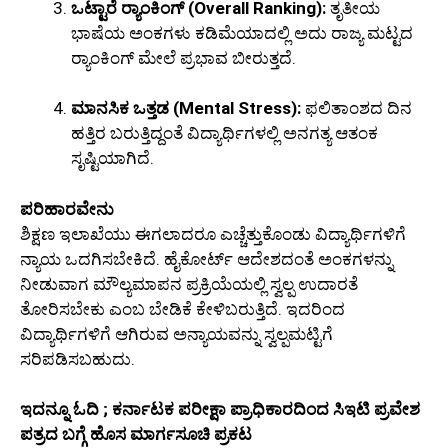
ಒಟ್ಟಾರೆ ರ‍್ಯಾಂಕಿಂಗ್ (Overall Ranking):
ತೃತೀಯ
ಭಾಷೆಯ ಅಂಕಗಳು ಕಡಿಮೆಯಾದಲ್ಲಿ ಅದು ರಾಜ್ಯ ಮಟ್ಟದ
ರ‍್ಯಾಂಕಿಂಗ್ ಮೇಲೆ ಪ್ರಭಾವ ಬೀರುತ್ತದೆ.
ಮಾನಸಿಕ ಒತ್ತಡ (Mental Stress):
ಫಲಿತಾಂಶದ ದಿನ
ಹತ್ತಿರ ಬರುತ್ತಿದ್ದಂತೆ ವಿದ್ಯಾರ್ಥಿಗಳಲ್ಲಿ ಅನಗತ್ಯ ಆತಂಕ
ಸೃಷ್ಟಿಯಾಗಿದೆ.
ಪರಿಹಾರವೇನು
ಶಿಕ್ಷಣ ಇಲಾಖೆಯು ಈಗಲಾದರೂ ಎಚ್ಚೆತ್ತುಕೊಂಡು ವಿದ್ಯಾರ್ಥಿಗಳಿಗೆ
ನ್ಯಾಯ ಒದಗಿಸಬೇಕಿದೆ. ಹೈಕೋರ್ಟ್ ಆದೇಶದಂತೆ ಅಂಕಗಳನ್ನು
ನೀಡುವಾಗ ಮೌಲ್ಯಮಾಪನ ಪ್ರಕ್ರಿಯೆಯಲ್ಲಿ ಸ್ವಲ್ಪ ಉದಾರತೆ
ತೋರಿಸಬೇಕು ಎಂಬ ಬೇಡಿಕೆ ಕೇಳಿಬರುತ್ತಿದೆ. ಇದರಿಂದ
ವಿದ್ಯಾರ್ಥಿಗಳಿಗೆ ಆಗಿರುವ ಅನ್ಯಾಯವನ್ನು ಸ್ವಲ್ಪಮಟ್ಟಿಗೆ
ಸರಿಪಡಿಸಬಹುದು.
ಇದನ್ನೂ ಓದಿ ; ಕರ್ನಾಟಕ ಪರೀಕ್ಷಾ ಪ್ರಾಧಿಕಾರದಿಂದ ಸಿಇಟಿ ಪ್ರವೇಶ
ಪತ್ರದ ಬಗ್ಗೆ ಹೊಸ ಮಾರ್ಗಸೂಚಿ ಪ್ರಕಟ