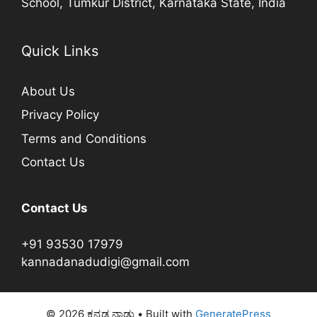
School, Tumkur District, Karnataka State, India
Quick Links
About Us
Privacy Policy
Terms and Conditions
Contact Us
Contact Us
+91 93530 17979
kannadanadudigi@gmail.com
© 2026 ಕನ್ನಡ ನಾಡು
• Built with
GeneratePress