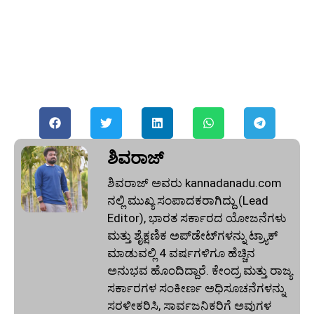
ಶಿವರಾಜ್
ಶಿವರಾಜ್ ಅವರು kannadanadu.com
ನಲ್ಲಿ ಮುಖ್ಯ ಸಂಪಾದಕರಾಗಿದ್ದು (Lead
Editor), ಭಾರತ ಸರ್ಕಾರದ ಯೋಜನೆಗಳು
ಮತ್ತು ಶೈಕ್ಷಣಿಕ ಅಪ್‌ಡೇಟ್‌ಗಳನ್ನು ಟ್ರ್ಯಾಕ್
ಮಾಡುವಲ್ಲಿ 4 ವರ್ಷಗಳಿಗೂ ಹೆಚ್ಚಿನ
ಅನುಭವ ಹೊಂದಿದ್ದಾರೆ. ಕೇಂದ್ರ ಮತ್ತು ರಾಜ್ಯ
ಸರ್ಕಾರಗಳ ಸಂಕೀರ್ಣ ಅಧಿಸೂಚನೆಗಳನ್ನು
ಸರಳೀಕರಿಸಿ, ಸಾರ್ವಜನಿಕರಿಗೆ ಅವುಗಳ