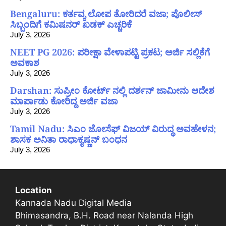
Bengaluru: ಕರ್ತವ್ಯ ಲೋಪ ತೋರಿದರೆ ವಜಾ; ಪೊಲೀಸ್
ಸಿಬ್ಬಂದಿಗೆ ಕಮಿಷನರ್ ಖಡಕ್ ಎಚ್ಚರಿಕೆ
July 3, 2026
NEET PG 2026: ಪರೀಕ್ಷಾ ವೇಳಾಪಟ್ಟಿ ಪ್ರಕಟ; ಅರ್ಜಿ ಸಲ್ಲಿಕೆಗೆ
ಅವಕಾಶ
July 3, 2026
Darshan: ಸುಪ್ರೀಂ ಕೋರ್ಟ್ ನಲ್ಲಿ ದರ್ಶನ್ ಜಾಮೀನು ಆದೇಶ
ಮಾರ್ಪಾಡು ಕೋರಿದ್ದ ಅರ್ಜಿ ವಜಾ
July 3, 2026
Tamil Nadu: ಸಿಎಂ ಜೋಸೆಫ್ ವಿಜಯ್ ವಿರುದ್ಧ ಅವಹೇಳನ;
ಶಾಸಕ ಅನಿತಾ ರಾಧಾಕೃಷ್ಣನ್ ಬಂಧನ
July 3, 2026
Location
Kannada Nadu Digital Media
Bhimasandra, B.H. Road near Nalanda High