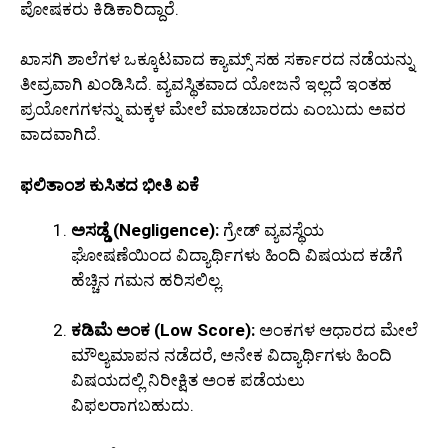
ಪೋಷಕರು ಕಿಡಿಕಾರಿದ್ದಾರೆ.
ಖಾಸಗಿ ಶಾಲೆಗಳ ಒಕ್ಕೂಟವಾದ ಕ್ಯಾಮ್ಸ್ ಸಹ ಸರ್ಕಾರದ ನಡೆಯನ್ನು
ತೀವ್ರವಾಗಿ ಖಂಡಿಸಿದೆ. ವ್ಯವಸ್ಥಿತವಾದ ಯೋಜನೆ ಇಲ್ಲದೆ ಇಂತಹ
ಪ್ರಯೋಗಗಳನ್ನು ಮಕ್ಕಳ ಮೇಲೆ ಮಾಡಬಾರದು ಎಂಬುದು ಅವರ
ವಾದವಾಗಿದೆ.
ಫಲಿತಾಂಶ ಕುಸಿತದ ಭೀತಿ ಏಕೆ
ಅಸಡ್ಡೆ (Negligence):
ಗ್ರೇಡ್ ವ್ಯವಸ್ಥೆಯ
ಘೋಷಣೆಯಿಂದ ವಿದ್ಯಾರ್ಥಿಗಳು ಹಿಂದಿ ವಿಷಯದ ಕಡೆಗೆ
ಹೆಚ್ಚಿನ ಗಮನ ಹರಿಸಲಿಲ್ಲ.
ಕಡಿಮೆ ಅಂಕ (Low Score):
ಅಂಕಗಳ ಆಧಾರದ ಮೇಲೆ
ಮೌಲ್ಯಮಾಪನ ನಡೆದರೆ, ಅನೇಕ ವಿದ್ಯಾರ್ಥಿಗಳು ಹಿಂದಿ
ವಿಷಯದಲ್ಲಿ ನಿರೀಕ್ಷಿತ ಅಂಕ ಪಡೆಯಲು
ವಿಫಲರಾಗಬಹುದು.