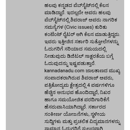
ಹಲವು ಕನ್ನಡದ ವೆಬ್‌ಸೈಟ್‌ನಲ್ಲಿ ಕೆಲಸ
ಮಾಡಿದ್ದಾರೆ. ಇದಲ್ಲದೇ ಅವರು ಹಲವು
ವೆಬ್‌ಸೈಟ್‌ನಲ್ಲಿ ಶಿವರಾಜ್ ಅವರು ನಾಗರಿಕ
ಸಮಸ್ಯೆಗಳ (Civic issues) ಕುರಿತು
ಕಂಟೆಂಟ್ ರೈಟರ್ ಆಗಿ ಕೆಲಸ ಮಾಡುತ್ತಿದ್ದರು.
ಇವರು ಇತ್ತೀಚಿನ ಸರ್ಕಾರಿ ಸುತ್ತೋಲೆಗಳನ್ನು
ಓದುಗರಿಗೆ ಸರಿಯಾದ ಸಮಯದಲ್ಲಿ
ನೀಡುವುದು ಡಿಜಿಟಲ್ ಸಾಕ್ಷರತೆಯ ಬಗ್ಗೆ
ಓದುವುದನ್ನು ಇಷ್ಟಪಡುತ್ತಾರೆ.
kannadanadu.com ಜಾಲತಾಣದ ಮುಖ್ಯ
ಸಂಪಾದಕರಾಗಿರುವ ಶಿವರಾಜ್ ಅವರು,
ಪತ್ರಿಕೋದ್ಯಮ ಕ್ಷೇತ್ರದಲ್ಲಿ 4 ವರ್ಷಗಳಿಗೂ
ಹೆಚ್ಚಿನ ಅನುಭವ ಹೊಂದಿದ್ದಾರೆ, ನಿಖರ
ಹಾಗೂ ಸಮಯೋಚಿತ ವರದಿಗಾರಿಕೆಗೆ
ಹೆಸರುವಾಸಿಯಾಗಿದ್ದಾರೆ. ಸರ್ಕಾರದ
ಸಂಕೀರ್ಣ ಯೋಜನೆಗಳು, ಸ್ಥಳೀಯ
ಸುದ್ದಿಗಳು ಮತ್ತು ಪ್ರಚಲಿತ ವಿದ್ಯಮಾನಗಳನ್ನು
ಸಾಮಾನ್ಯ ಓದುಗರಿಗೆ ಸುಲಭವಾಗಿ