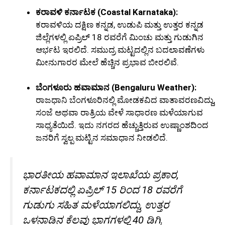
ಕರಾವಳಿ ಕರ್ನಾಟಕ (Coastal Karnataka):
ಕರಾವಳಿಯ ದಕ್ಷಿಣ ಕನ್ನಡ, ಉಡುಪಿ ಮತ್ತು ಉತ್ತರ ಕನ್ನಡ
ಜಿಲ್ಲೆಗಳಲ್ಲಿ ಏಪ್ರಿಲ್ 18 ರವರೆಗೆ ಮಿಂಚು ಮತ್ತು ಗುಡುಗಿನ
ಆರ್ಭಟ ಇರಲಿದೆ. ಸಮುದ್ರ ಮಟ್ಟದಲ್ಲಿನ ಬದಲಾವಣೆಗಳು
ಮೀನುಗಾರರ ಮೇಲೆ ಹೆಚ್ಚಿನ ಪ್ರಭಾವ ಬೀರಲಿವೆ.
ಬೆಂಗಳೂರು ಹವಾಮಾನ (Bengaluru Weather):
ರಾಜಧಾನಿ ಬೆಂಗಳೂರಿನಲ್ಲಿ ಮೋಡಕವಿದ ವಾತಾವರಣವಿದ್ದು,
ಸಂಜೆ ಅಥವಾ ರಾತ್ರಿಯ ವೇಳೆ ಸಾಧಾರಣ ಮಳೆಯಾಗುವ
ಸಾಧ್ಯತೆಯಿದೆ. ಇದು ನಗರದ ಹೆಚ್ಚುತ್ತಿರುವ ಉಷ್ಣಾಂಶದಿಂದ
ಜನರಿಗೆ ಸ್ವಲ್ಪ ಮಟ್ಟಿನ ಸಮಾಧಾನ ನೀಡಲಿದೆ.
ಭಾರತೀಯ ಹವಾಮಾನ ಇಲಾಖೆಯ ಪ್ರಕಾರ,
ಕರ್ನಾಟಕದಲ್ಲಿ ಏಪ್ರಿಲ್ 15 ರಿಂದ 18 ರವರೆಗೆ
ಗುಡುಗು ಸಹಿತ ಮಳೆಯಾಗಲಿದ್ದು, ಉತ್ತರ
ಒಳನಾಡಿನ ಕೆಲವು ಭಾಗಗಳಲ್ಲಿ 40 ಡಿಗ್ರಿ