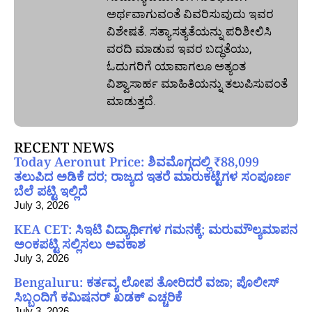
ಅರ್ಥವಾಗುವಂತೆ ವಿವರಿಸುವುದು ಇವರ
ವಿಶೇಷತೆ. ಸತ್ಯಾಸತ್ಯತೆಯನ್ನು ಪರಿಶೀಲಿಸಿ
ವರದಿ ಮಾಡುವ ಇವರ ಬದ್ಧತೆಯು,
ಓದುಗರಿಗೆ ಯಾವಾಗಲೂ ಅತ್ಯಂತ
ವಿಶ್ವಾಸಾರ್ಹ ಮಾಹಿತಿಯನ್ನು ತಲುಪಿಸುವಂತೆ
ಮಾಡುತ್ತದೆ.
RECENT NEWS
Today Aeronut Price: ಶಿವಮೊಗ್ಗದಲ್ಲಿ ₹88,099
ತಲುಪಿದ ಅಡಿಕೆ ದರ; ರಾಜ್ಯದ ಇತರೆ ಮಾರುಕಟ್ಟೆಗಳ ಸಂಪೂರ್ಣ
ಬೆಲೆ ಪಟ್ಟಿ ಇಲ್ಲಿದೆ
July 3, 2026
KEA CET: ಸಿಇಟಿ ವಿದ್ಯಾರ್ಥಿಗಳ ಗಮನಕ್ಕೆ; ಮರುಮೌಲ್ಯಮಾಪನ
ಅಂಕಪಟ್ಟಿ ಸಲ್ಲಿಸಲು ಅವಕಾಶ
July 3, 2026
Bengaluru: ಕರ್ತವ್ಯ ಲೋಪ ತೋರಿದರೆ ವಜಾ; ಪೊಲೀಸ್
ಸಿಬ್ಬಂದಿಗೆ ಕಮಿಷನರ್ ಖಡಕ್ ಎಚ್ಚರಿಕೆ
July 3, 2026