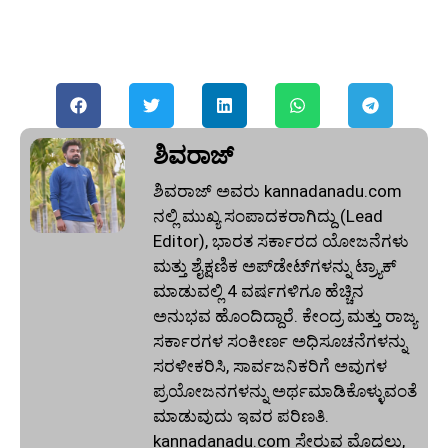
ಶಿವರಾಜ್
ಶಿವರಾಜ್ ಅವರು kannadanadu.com
ನಲ್ಲಿ ಮುಖ್ಯ ಸಂಪಾದಕರಾಗಿದ್ದು (Lead
Editor), ಭಾರತ ಸರ್ಕಾರದ ಯೋಜನೆಗಳು
ಮತ್ತು ಶೈಕ್ಷಣಿಕ ಅಪ್‌ಡೇಟ್‌ಗಳನ್ನು ಟ್ರ್ಯಾಕ್
ಮಾಡುವಲ್ಲಿ 4 ವರ್ಷಗಳಿಗೂ ಹೆಚ್ಚಿನ
ಅನುಭವ ಹೊಂದಿದ್ದಾರೆ. ಕೇಂದ್ರ ಮತ್ತು ರಾಜ್ಯ
ಸರ್ಕಾರಗಳ ಸಂಕೀರ್ಣ ಅಧಿಸೂಚನೆಗಳನ್ನು
ಸರಳೀಕರಿಸಿ, ಸಾರ್ವಜನಿಕರಿಗೆ ಅವುಗಳ
ಪ್ರಯೋಜನಗಳನ್ನು ಅರ್ಥಮಾಡಿಕೊಳ್ಳುವಂತೆ
ಮಾಡುವುದು ಇವರ ಪರಿಣತಿ.
kannadanadu.com ಸೇರುವ ಮೊದಲು,