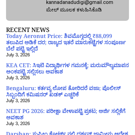
kannadanadudigi@gmail.com
ಮೇಲ್‌ ಮೂಲಕ ಕಳುಹಿಸಿಕೊಡಿ
RECENT NEWS
Today Aeronut Price: ಶಿವಮೊಗ್ಗದಲ್ಲಿ ₹88,099
ತಲುಪಿದ ಅಡಿಕೆ ದರ; ರಾಜ್ಯದ ಇತರೆ ಮಾರುಕಟ್ಟೆಗಳ ಸಂಪೂರ್ಣ
ಬೆಲೆ ಪಟ್ಟಿ ಇಲ್ಲಿದೆ
July 3, 2026
KEA CET: ಸಿಇಟಿ ವಿದ್ಯಾರ್ಥಿಗಳ ಗಮನಕ್ಕೆ; ಮರುಮೌಲ್ಯಮಾಪನ
ಅಂಕಪಟ್ಟಿ ಸಲ್ಲಿಸಲು ಅವಕಾಶ
July 3, 2026
Bengaluru: ಕರ್ತವ್ಯ ಲೋಪ ತೋರಿದರೆ ವಜಾ; ಪೊಲೀಸ್
ಸಿಬ್ಬಂದಿಗೆ ಕಮಿಷನರ್ ಖಡಕ್ ಎಚ್ಚರಿಕೆ
July 3, 2026
NEET PG 2026: ಪರೀಕ್ಷಾ ವೇಳಾಪಟ್ಟಿ ಪ್ರಕಟ; ಅರ್ಜಿ ಸಲ್ಲಿಕೆಗೆ
ಅವಕಾಶ
July 3, 2026
Darshan: ಸುಪ್ರೀಂ ಕೋರ್ಟ್ ನಲ್ಲಿ ದರ್ಶನ್ ಜಾಮೀನು ಆದೇಶ