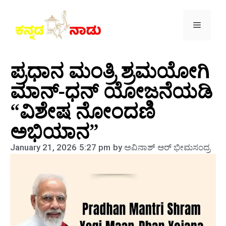
ಪ್ರಧಾನ ಮಂತ್ರಿ ಶ್ರಮಯೋಗಿ
ಮಾನ್-ಧನ್ ಯೋಜನೆಯಡಿ
“ವಿಶೇಷ ನೋಂದಣಿ
ಅಭಿಯಾನ”
January 21, 2026
5:27 pm
by
ಅವಿನಾಶ್‌ ಆರ್‌ ಭೀಮಸಂದ್ರ