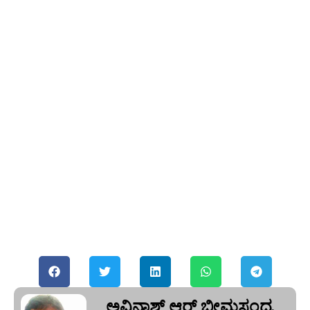
ಅವಿನಾಶ್‌ ಆರ್‌ ಭೀಮಸಂದ್ರ