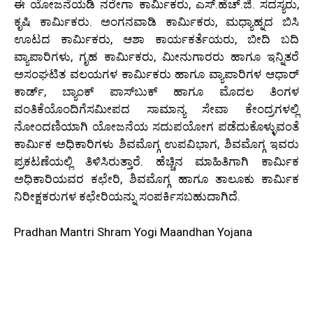
ಈ ಯೋಜನೆಯಡಿ ನರೇಗಾ ಕಾರ್ಮಿಕರು, ಎಸ್.ಹೆಚ್.ಜಿ. ಸದಸ್ಯರು,
ಕೃಷಿ ಕಾರ್ಮಿಕರು. ಅಂಗನವಾಡಿ ಕಾರ್ಮಿಕರು, ಮಧ್ಯಾಹ್ನದ ಬಿಸಿ
ಊಟದ ಕಾರ್ಮಿಕರು, ಆಶಾ ಕಾರ್ಯಕರ್ತೆಯರು, ಬೀದಿ ಬದಿ
ವ್ಯಾಪಾರಿಗಳು, ಗೃಹ ಕಾರ್ಮಿಕರು, ಮೀನುಗಾರರು ಹಾಗೂ ಇನ್ನಿತರೆ
ಅಸಂಘಟಿತ ವಲಯಗಳ ಕಾರ್ಮಿಕರು ಹಾಗೂ ವ್ಯಾಪಾರಿಗಳ ಆಧಾರ್
ಕಾರ್ಡ್, ಬ್ಯಾಂಕ್ ಪಾಸ್‌ಬುಕ್ ಹಾಗೂ ಮೊದಲ ತಿಂಗಳ
ವಂತಿಕೆಯೊಂದಿಗೆಸಮೀಪದ ಸಾಮಾನ್ಯ ಸೇವಾ ಕೇಂದ್ರಗಳಲ್ಲಿ
ನೋಂದಣಿಯಾಗಿ ಯೋಜನೆಯ ಸದುಪಯೋಗ ಪಡೆದುಕೊಳ್ಳುವಂತೆ
ಕಾರ್ಮಿಕ ಅಧಿಕಾರಿಗಳು ಶಿವಮೊಗ್ಗ ಉಪವಿಭಾಗ, ಶಿವಮೊಗ್ಗ ಇವರು
ಪ್ರಕಟಣೆಯಲ್ಲಿ ತಿಳಿಸಿರುತ್ತಾರೆ. ಹೆಚ್ಚಿನ ಮಾಹಿತಿಗಾಗಿ ಕಾರ್ಮಿಕ
ಅಧಿಕಾರಿಯವರ ಕಛೇರಿ, ಶಿವಮೊಗ್ಗ ಹಾಗೂ ತಾಲೂಕು ಕಾರ್ಮಿಕ
ನಿರೀಕ್ಷಕರುಗಳ ಕಛೇರಿಯನ್ನು ಸಂಪರ್ಕಿಸಬಹುದಾಗಿದೆ.
Pradhan Mantri Shram Yogi Maandhan Yojana