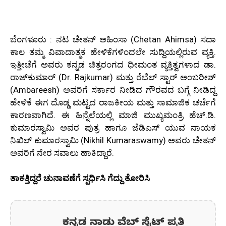
ಬೆಂಗಳೂರು : ನಟ ಚೇತನ್ ಅಹಿಂಸಾ (Chetan Ahimsa) ಸದಾ
ಕಾಲ ತಮ್ಮ ವಿವಾದಾತ್ಮಕ ಹೇಳಿಕೆಗಳಿಂದಲೇ ಸುದ್ದಿಯಲ್ಲಿರುವ ವ್ಯಕ್ತಿ.
ಇತ್ತೀಚೆಗೆ ಅವರು ಕನ್ನಡ ಚಿತ್ರರಂಗದ ಧೀಮಂತ ವ್ಯಕ್ತಿತ್ವಗಳಾದ ಡಾ.
ರಾಜ್‌ಕುಮಾರ್ (Dr. Rajkumar) ಮತ್ತು ರೆಬೆಲ್ ಸ್ಟಾರ್ ಅಂಬರೀಶ್
(Ambareesh) ಅವರಿಗೆ ಸರ್ಕಾರ ನೀಡಿದ ಗೌರವದ ಬಗ್ಗೆ ನೀಡಿದ್ದ
ಹೇಳಿಕೆ ಈಗ ದೊಡ್ಡ ಮಟ್ಟದ ರಾಜಕೀಯ ಮತ್ತು ಸಾಮಾಜಿಕ ಚರ್ಚೆಗೆ
ಕಾರಣವಾಗಿದೆ. ಈ ಹಿನ್ನೆಲೆಯಲ್ಲಿ ಮಾಜಿ ಮುಖ್ಯಮಂತ್ರಿ ಹೆಚ್.ಡಿ.
ಕುಮಾರಸ್ವಾಮಿ ಅವರ ಪುತ್ರ ಹಾಗೂ ಜೆಡಿಎಸ್ ಯುವ ನಾಯಕ
ನಿಖಿಲ್ ಕುಮಾರಸ್ವಾಮಿ (Nikhil Kumaraswamy) ಅವರು ಚೇತನ್
ಅವರಿಗೆ ನೇರ ಸವಾಲು ಹಾಕಿದ್ದಾರೆ.
ತಾಕತ್ತಿದ್ದರೆ ಚುನಾವಣೆಗೆ ಸ್ಪರ್ಧಿಸಿ ಗೆದ್ದು ತೋರಿಸಿ
ಕನ್ನಡ ನಾಡು ವೆಬ್ ಸೈಟ್ ಪ್ರತಿ