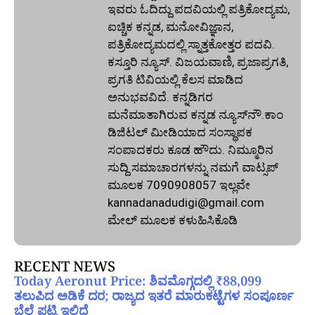
ಇವರು ಓದಿದ್ದು ಪದವಿಯಲ್ಲಿ ಪತ್ರಿಕೋದ್ಯಮ,
ಐಚ್ಚಿಕ ಕನ್ನಡ, ಮನೋವಿಜ್ಞಾನ,
ಪತ್ರಿಕೋದ್ಯಮದಲ್ಲಿ ಸ್ನಾತ್ತಕೋತ್ತರ ಪದವಿ.
ಕಸ್ತೂರಿ ನ್ಯೂಸ್‌. ವಿಜಯವಾಣಿ, ಪ್ರಜಾಪ್ರಗತಿ,
ಪ್ರಗತಿ ಟಿವಿಯಲ್ಲಿ ಕೆಲಸ ಮಾಡಿದ
ಅನುಭವವಿದೆ. ಕನ್ನಡಿಗರ
ಮನೆಮಾತಾಗಿರುವ ಕನ್ನಡ ನ್ಯೂಸ್‌ನೌ.ಕಾಂ
ಡಿಜಿಟಲ್‌ ಮೀಡಿಯಾದ ಸಂಸ್ಥಾಪಕ
ಸಂಪಾದಕರು ಕೂಡ ಹೌದು. ನಿಮ್ಮೂರಿನ
ಸುದ್ದಿ ಸಮಾಚಾರಗಳನ್ನು ನಮಗೆ ವಾಟ್ಸಪ್‌
ಮೂಲಕ 7090908057 ಇಲ್ಲವೇ
kannadanadudigi@gmail.com
ಮೇಲ್‌ ಮೂಲಕ ಕಳುಹಿಸಿಕೊಡಿ
RECENT NEWS
Today Aeronut Price: ಶಿವಮೊಗ್ಗದಲ್ಲಿ ₹88,099
ತಲುಪಿದ ಅಡಿಕೆ ದರ; ರಾಜ್ಯದ ಇತರೆ ಮಾರುಕಟ್ಟೆಗಳ ಸಂಪೂರ್ಣ
ಬೆಲೆ ಪಟ್ಟಿ ಇಲ್ಲಿದೆ