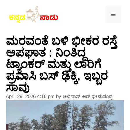
ಮರವಂತೆ ಬಳಿ ಭೀಕರ ರಸ್ತೆ
ಅಪಘಾತ : ನಿಂತಿದ್ದ
ಟ್ಯಾಂಕರ್ ಮತ್ತು ಲಾರಿಗೆ
ಪ್ರವಾಸಿ ಬಸ್ ಢಿಕ್ಕಿ, ಇಬ್ಬರ
ಸಾವು
April 29, 2026
4:16 pm
by
ಅವಿನಾಶ್‌ ಆರ್‌ ಭೀಮಸಂದ್ರ