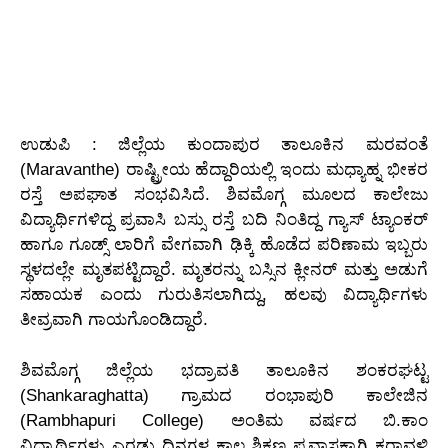
ಉಡುಪಿ : ಜಿಲ್ಲೆಯ ಕುಂದಾಪುರ ತಾಲೂಕಿನ ಮರವಂತೆ
(Maravanthe) ರಾಷ್ಟ್ರೀಯ ಹೆದ್ದಾರಿಯಲ್ಲಿ ಇಂದು ಮಧ್ಯಾಹ್ನ ಭೀಕರ
ರಸ್ತೆ ಅಪಘಾತ ಸಂಭವಿಸಿದೆ. ಶಿವಮೊಗ್ಗ ಮೂಲದ ಕಾಲೇಜು
ವಿದ್ಯಾರ್ಥಿಗಳಿದ್ದ ಪ್ರವಾಸಿ ಬಸ್ಸು ರಸ್ತೆ ಬದಿ ನಿಂತಿದ್ದ ಗ್ಯಾಸ್ ಟ್ಯಾಂಕರ್
ಹಾಗೂ ಗೂಡ್ಸ್ ಲಾರಿಗೆ ವೇಗವಾಗಿ ಢಿಕ್ಕಿ ಹೊಡೆದ ಪರಿಣಾಮ ಇಬ್ಬರು
ಸ್ಥಳದಲ್ಲೇ ಮೃತಪಟ್ಟಿದ್ದಾರೆ. ಮೃತರನ್ನು ಬಸ್ಸಿನ ಕ್ಲೀನರ್ ಮತ್ತು ಅಡುಗೆ
ಸಹಾಯಕ ಎಂದು ಗುರುತಿಸಲಾಗಿದ್ದು, ಹಲವು ವಿದ್ಯಾರ್ಥಿಗಳು
ತೀವ್ರವಾಗಿ ಗಾಯಗೊಂಡಿದ್ದಾರೆ.
ಶಿವಮೊಗ್ಗ ಜಿಲ್ಲೆಯ ಭದ್ರಾವತಿ ತಾಲೂಕಿನ ಶಂಕರಘಟ್ಟ
(Shankaraghatta) ಗ್ರಾಮದ ರಂಭಾಪುರಿ ಕಾಲೇಜಿನ
(Rambhapuri College) ಅಂತಿಮ ವರ್ಷದ ಬಿ.ಕಾಂ
ವಿದ್ಯಾರ್ಥಿಗಳು ಎರಡು ದಿನಗಳ ಕಾಲ ಶಿಕ್ಷಣ ಪ್ರವಾಸಕ್ಕಾಗಿ ಕರಾವಳಿ