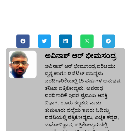
ಅವಿನಾಶ್‌ ಆರ್‌ ಭೀಮಸಂದ್ರ
ಅವಿನಾಶ್‌ ಆರ್‌ ಭೀಮಸಂದ್ರ ಪರಿಚಯ:
ದೃಶ್ಯ ಹಾಗೂ ಡಿಜಿಟಲ್ ಮಾಧ್ಯಮ
ವರದಿಗಾರಿಕೆಯಲ್ಲಿ 15 ವರ್ಷಗಳ ಅನುಭವ,
ತನಿಖಾ ಪತ್ರಿಕೋದ್ಯಮ, ಅಪರಾಧ
ವರದಿಗಾರಿಕೆ ಇವರ ಪ್ರಮುಖ ಆಸಕ್ತಿ
ವಿಭಾಗ. ಊರು ಕಲ್ಪತರು ನಾಡು
ತುಮಕೂರು ಜಿಲ್ಲೆಯ ಇವರು ಓದಿದ್ದು
ಪದವಿಯಲ್ಲಿ ಪತ್ರಿಕೋದ್ಯಮ, ಐಚ್ಚಿಕ ಕನ್ನಡ,
ಮನೋವಿಜ್ಞಾನ, ಪತ್ರಿಕೋದ್ಯಮದಲ್ಲಿ