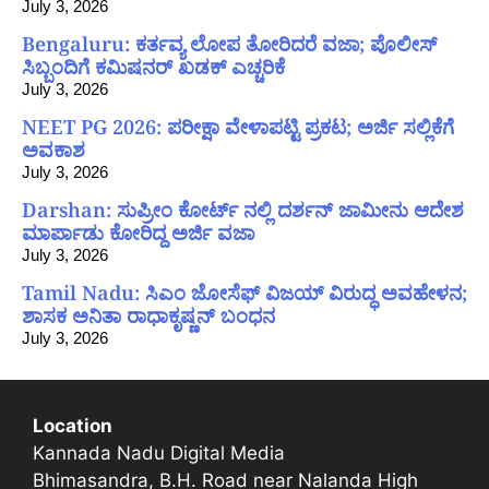
July 3, 2026
Bengaluru: ಕರ್ತವ್ಯ ಲೋಪ ತೋರಿದರೆ ವಜಾ; ಪೊಲೀಸ್
ಸಿಬ್ಬಂದಿಗೆ ಕಮಿಷನರ್ ಖಡಕ್ ಎಚ್ಚರಿಕೆ
July 3, 2026
NEET PG 2026: ಪರೀಕ್ಷಾ ವೇಳಾಪಟ್ಟಿ ಪ್ರಕಟ; ಅರ್ಜಿ ಸಲ್ಲಿಕೆಗೆ
ಅವಕಾಶ
July 3, 2026
Darshan: ಸುಪ್ರೀಂ ಕೋರ್ಟ್ ನಲ್ಲಿ ದರ್ಶನ್ ಜಾಮೀನು ಆದೇಶ
ಮಾರ್ಪಾಡು ಕೋರಿದ್ದ ಅರ್ಜಿ ವಜಾ
July 3, 2026
Tamil Nadu: ಸಿಎಂ ಜೋಸೆಫ್ ವಿಜಯ್ ವಿರುದ್ಧ ಅವಹೇಳನ;
ಶಾಸಕ ಅನಿತಾ ರಾಧಾಕೃಷ್ಣನ್ ಬಂಧನ
July 3, 2026
Location
Kannada Nadu Digital Media
Bhimasandra, B.H. Road near Nalanda High