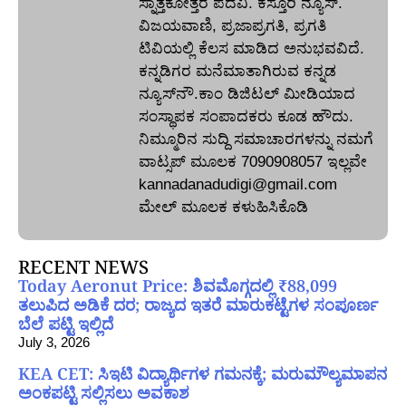
ಸ್ನಾತ್ತಕೋತ್ತರ ಪದವಿ. ಕಸ್ತೂರಿ ನ್ಯೂಸ್‌.
ವಿಜಯವಾಣಿ, ಪ್ರಜಾಪ್ರಗತಿ, ಪ್ರಗತಿ
ಟಿವಿಯಲ್ಲಿ ಕೆಲಸ ಮಾಡಿದ ಅನುಭವವಿದೆ.
ಕನ್ನಡಿಗರ ಮನೆಮಾತಾಗಿರುವ ಕನ್ನಡ
ನ್ಯೂಸ್‌ನೌ.ಕಾಂ ಡಿಜಿಟಲ್‌ ಮೀಡಿಯಾದ
ಸಂಸ್ಥಾಪಕ ಸಂಪಾದಕರು ಕೂಡ ಹೌದು.
ನಿಮ್ಮೂರಿನ ಸುದ್ದಿ ಸಮಾಚಾರಗಳನ್ನು ನಮಗೆ
ವಾಟ್ಸಪ್‌ ಮೂಲಕ 7090908057 ಇಲ್ಲವೇ
kannadanadudigi@gmail.com
ಮೇಲ್‌ ಮೂಲಕ ಕಳುಹಿಸಿಕೊಡಿ
RECENT NEWS
Today Aeronut Price: ಶಿವಮೊಗ್ಗದಲ್ಲಿ ₹88,099
ತಲುಪಿದ ಅಡಿಕೆ ದರ; ರಾಜ್ಯದ ಇತರೆ ಮಾರುಕಟ್ಟೆಗಳ ಸಂಪೂರ್ಣ
ಬೆಲೆ ಪಟ್ಟಿ ಇಲ್ಲಿದೆ
July 3, 2026
KEA CET: ಸಿಇಟಿ ವಿದ್ಯಾರ್ಥಿಗಳ ಗಮನಕ್ಕೆ; ಮರುಮೌಲ್ಯಮಾಪನ
ಅಂಕಪಟ್ಟಿ ಸಲ್ಲಿಸಲು ಅವಕಾಶ