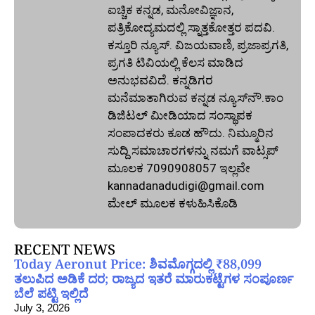
ಐಚ್ಚಿಕ ಕನ್ನಡ, ಮನೋವಿಜ್ಞಾನ,
ಪತ್ರಿಕೋದ್ಯಮದಲ್ಲಿ ಸ್ನಾತ್ತಕೋತ್ತರ ಪದವಿ.
ಕಸ್ತೂರಿ ನ್ಯೂಸ್‌. ವಿಜಯವಾಣಿ, ಪ್ರಜಾಪ್ರಗತಿ,
ಪ್ರಗತಿ ಟಿವಿಯಲ್ಲಿ ಕೆಲಸ ಮಾಡಿದ
ಅನುಭವವಿದೆ. ಕನ್ನಡಿಗರ
ಮನೆಮಾತಾಗಿರುವ ಕನ್ನಡ ನ್ಯೂಸ್‌ನೌ.ಕಾಂ
ಡಿಜಿಟಲ್‌ ಮೀಡಿಯಾದ ಸಂಸ್ಥಾಪಕ
ಸಂಪಾದಕರು ಕೂಡ ಹೌದು. ನಿಮ್ಮೂರಿನ
ಸುದ್ದಿ ಸಮಾಚಾರಗಳನ್ನು ನಮಗೆ ವಾಟ್ಸಪ್‌
ಮೂಲಕ 7090908057 ಇಲ್ಲವೇ
kannadanadudigi@gmail.com
ಮೇಲ್‌ ಮೂಲಕ ಕಳುಹಿಸಿಕೊಡಿ
RECENT NEWS
Today Aeronut Price: ಶಿವಮೊಗ್ಗದಲ್ಲಿ ₹88,099
ತಲುಪಿದ ಅಡಿಕೆ ದರ; ರಾಜ್ಯದ ಇತರೆ ಮಾರುಕಟ್ಟೆಗಳ ಸಂಪೂರ್ಣ
ಬೆಲೆ ಪಟ್ಟಿ ಇಲ್ಲಿದೆ
July 3, 2026