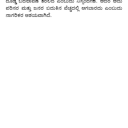
ದೊಡ್ಡ ಬದಲಾವಣೆ ತರಲಿದೆ ಎಂಬುದು ನಿಸ್ಸಂದೇಹ. ಆದರೆ ಅದು
ಪರಿಸರ ಮತ್ತು ಜನರ ಬದುಕಿನ ವೆಚ್ಚದಲ್ಲಿ ಆಗಬಾರದು ಎಂಬುದು
ನಾಗರಿಕರ ಆಶಯವಾಗಿದೆ.