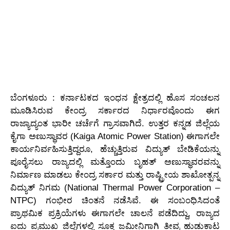
ಬೆಂಗಳೂರು : ಕರ್ನಾಟಕದ ಇಂಧನ ಕ್ಷೇತ್ರದಲ್ಲಿ ಹೊಸ ಸಂಚಲನ
ಮೂಡಿಸಿರುವ ಕೇಂದ್ರ ಸರ್ಕಾರದ ನಿರ್ಧಾರವೊಂದು ಈಗ
ರಾಜ್ಯಾದ್ಯಂತ ಭಾರೀ ಚರ್ಚೆಗೆ ಗ್ರಾಸವಾಗಿದೆ. ಉತ್ತರ ಕನ್ನಡ ಜಿಲ್ಲೆಯ
ಕೈಗಾ ಅಣುಸ್ಥಾವರ (Kaiga Atomic Power Station) ಈಗಾಗಲೇ
ಕಾರ್ಯನಿರ್ವಹಿಸುತ್ತಿದ್ದರೂ, ಹೆಚ್ಚುತ್ತಿರುವ ವಿದ್ಯುತ್ ಬೇಡಿಕೆಯನ್ನು
ಪೂರೈಸಲು ರಾಜ್ಯದಲ್ಲಿ ಮತ್ತೊಂದು ಬೃಹತ್ ಅಣುಸ್ಥಾವರವನ್ನು
ನಿರ್ಮಾಣ ಮಾಡಲು ಕೇಂದ್ರ ಸರ್ಕಾರ ಮತ್ತು ರಾಷ್ಟ್ರೀಯ ಶಾಖೋತ್ಪನ್ನ
ವಿದ್ಯುತ್ ನಿಗಮ (National Thermal Power Corporation –
NTPC) ಗಂಭೀರ ಚಿಂತನೆ ನಡೆಸಿವೆ. ಈ ಸಂಬಂಧಿಸಿದಂತೆ
ಪ್ರಾಥಮಿಕ ಪ್ರಕ್ರಿಯೆಗಳು ಈಗಾಗಲೇ ಚಾಲನೆ ಪಡೆದಿದ್ದು, ರಾಜ್ಯದ
ಐದು ಪ್ರಮುಖ ಜಿಲ್ಲೆಗಳಲ್ಲಿ ಸೂಕ್ತ ಜಮೀನಿಗಾಗಿ ತೀವ್ರ ಹುಡುಕಾಟ