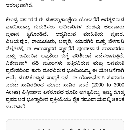
ಆರಂಭವಾಗಿದೆ.
ಕೇಂದ್ರ ಸರ್ಕಾರದ ಈ ಮಹತ್ವಾಕಾಂಕ್ಷೆಯ ಯೋಜನೆಗೆ ಅಗತ್ಯವಿರುವ
ಭೂಮಿಯನ್ನು ಗುರುತಿಸಲು ಅಧಿಕಾರಿಗಳ ತಂಡವು ಜಿಲ್ಲಾವಾರು
ಪ್ರವಾಸ ಕೈಗೊಂಡಿದೆ. ಲಭ್ಯವಿರುವ ಮಾಹಿತಿಯ ಪ್ರಕಾರ,
ವಿಜಯಪುರ, ರಾಯಚೂರು, ಬಳ್ಳಾರಿ, ಯಾದಗಿರಿ ಮತ್ತು ಬೆಳಗಾವಿ
ಜಿಲ್ಲೆಗಳಲ್ಲಿ ಈ ಅಣುಸ್ಥಾವರ ಸ್ಥಾಪನೆಗೆ ಪೂರಕವಾದ ವಾತಾವರಣ
ಮತ್ತು ಜಮೀನಿನ ಲಭ್ಯತೆಯ ಬಗ್ಗೆ ಪರಿಶೀಲನೆ ನಡೆಸಲಾಗುತ್ತಿದೆ.
ವಿಶೇಷವಾಗಿ ನದಿ ಮೂಲಗಳು ಹತ್ತಿರವಿರುವ ಮತ್ತು ಜನವಸತಿ
ಪ್ರದೇಶದಿಂದ ತುಸು ದೂರವಿರುವ ಭೂಮಿಯನ್ನು ಈ ಯೋಜನೆಗಾಗಿ
ಆಯ್ಕೆ ಮಾಡಿಕೊಳ್ಳುವ ಸಾಧ್ಯತೆ ಇದೆ. ಈ ಯೋಜನೆಗಾಗಿ ಸುಮಾರು
ಎರಡು ಸಾವಿರದಿಂದ ಮೂರು ಸಾವಿರ ಎಕರೆ (2000 to 3000
Acres) ವಿಸ್ತೀರ್ಣದ ಏಕರೂಪದ ಭೂಮಿ ಅಗತ್ಯವಿದ್ದು, ಇಷ್ಟು ದೊಡ್ಡ
ಪ್ರಮಾಣದ ಭೂಸ್ವಾಧೀನ ಪ್ರಕ್ರಿಯೆಯು ರೈತ ಸಮುದಾಯದಲ್ಲಿ ಆತಂಕ
ಮೂಡಿಸಿದೆ.