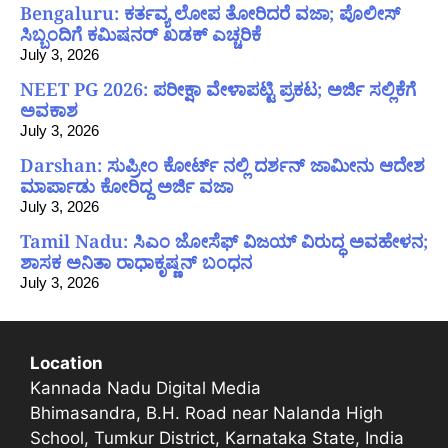
Bengaluru: ಕರ್ತವ್ಯ ಲೋಪ ತೋರಿದರೆ ವಜಾ; ಪೊಲೀಸ್
ಸಿಬ್ಬಂದಿಗೆ ಕಮಿಷನರ್ ಖಡಕ್ ಎಚ್ಚರಿಕೆ
July 3, 2026
NEET PG 2026: ಪರೀಕ್ಷಾ ವೇಳಾಪಟ್ಟಿ ಪ್ರಕಟ; ಅರ್ಜಿ ಸಲ್ಲಿಕೆಗೆ
ಅವಕಾಶ
July 3, 2026
Darshan: ಸುಪ್ರೀಂ ಕೋರ್ಟ್ ನಲ್ಲಿ ದರ್ಶನ್ ಜಾಮೀನು ಆದೇಶ
ಮಾರ್ಪಾಡು ಕೋರಿದ್ದ ಅರ್ಜಿ ವಜಾ
July 3, 2026
Tamil Nadu: ಸಿಎಂ ಜೋಸೆಫ್ ವಿಜಯ್ ವಿರುದ್ಧ ಅವಹೇಳನ;
ಶಾಸಕ ಅನಿತಾ ರಾಧಾಕೃಷ್ಣನ್ ಬಂಧನ
July 3, 2026
Location
Kannada Nadu Digital Media
Bhimasandra, B.H. Road near Nalanda High
School, Tumkur District, Karnataka State, India