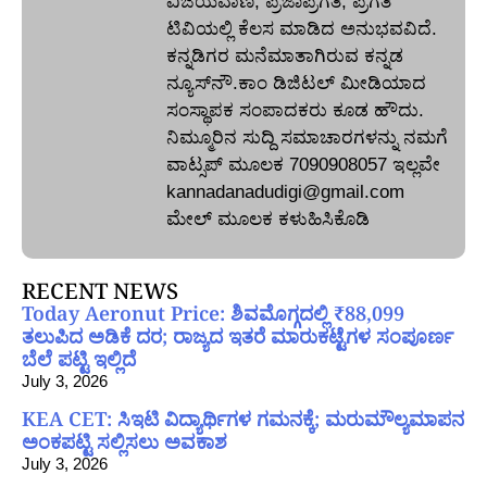
ವಿಜಯವಾಣಿ, ಪ್ರಜಾಪ್ರಗತಿ, ಪ್ರಗತಿ
ಟಿವಿಯಲ್ಲಿ ಕೆಲಸ ಮಾಡಿದ ಅನುಭವವಿದೆ.
ಕನ್ನಡಿಗರ ಮನೆಮಾತಾಗಿರುವ ಕನ್ನಡ
ನ್ಯೂಸ್‌ನೌ.ಕಾಂ ಡಿಜಿಟಲ್‌ ಮೀಡಿಯಾದ
ಸಂಸ್ಥಾಪಕ ಸಂಪಾದಕರು ಕೂಡ ಹೌದು.
ನಿಮ್ಮೂರಿನ ಸುದ್ದಿ ಸಮಾಚಾರಗಳನ್ನು ನಮಗೆ
ವಾಟ್ಸಪ್‌ ಮೂಲಕ 7090908057 ಇಲ್ಲವೇ
kannadanadudigi@gmail.com
ಮೇಲ್‌ ಮೂಲಕ ಕಳುಹಿಸಿಕೊಡಿ
RECENT NEWS
Today Aeronut Price: ಶಿವಮೊಗ್ಗದಲ್ಲಿ ₹88,099
ತಲುಪಿದ ಅಡಿಕೆ ದರ; ರಾಜ್ಯದ ಇತರೆ ಮಾರುಕಟ್ಟೆಗಳ ಸಂಪೂರ್ಣ
ಬೆಲೆ ಪಟ್ಟಿ ಇಲ್ಲಿದೆ
July 3, 2026
KEA CET: ಸಿಇಟಿ ವಿದ್ಯಾರ್ಥಿಗಳ ಗಮನಕ್ಕೆ; ಮರುಮೌಲ್ಯಮಾಪನ
ಅಂಕಪಟ್ಟಿ ಸಲ್ಲಿಸಲು ಅವಕಾಶ
July 3, 2026