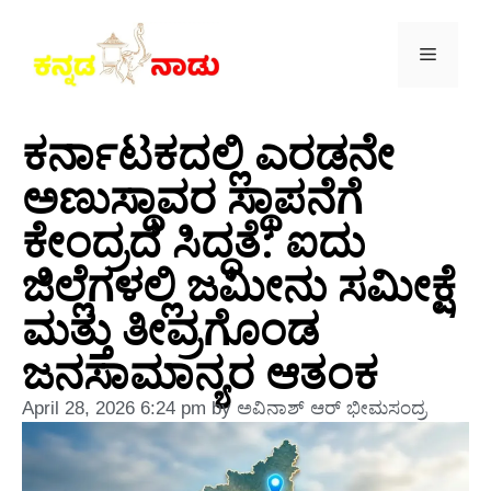
ಕರ್ನಾಟಕದಲ್ಲಿ ಎರಡನೇ
ಅಣುಸ್ಥಾವರ ಸ್ಥಾಪನೆಗೆ
ಕೇಂದ್ರದ ಸಿದ್ಧತೆ: ಐದು
ಜಿಲ್ಲೆಗಳಲ್ಲಿ ಜಮೀನು ಸಮೀಕ್ಷೆ
ಮತ್ತು ತೀವ್ರಗೊಂಡ
ಜನಸಾಮಾನ್ಯರ ಆತಂಕ
April 28, 2026
6:24 pm
by
ಅವಿನಾಶ್‌ ಆರ್‌ ಭೀಮಸಂದ್ರ