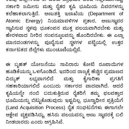
ಸರ್ಕಾರಿ ಜಮೀನು ಮತ್ತು ರೈತರ ಕೃಷಿ ಭೂಮಿಯ ವಿವರಗಳನ್ನು
ಕಲೆಹಾಕಲಾಗುತ್ತಿದೆ. ಅಣುಶಕ್ತಿ ಇಲಾಖೆಯ (Department of
Atomic Energy) ನಿಯಮಾವಳಿಗಳ ಪ್ರಕಾರ, ಅಣುಸ್ಥಾವರ
ಸ್ಥಾಪಿಸುವ ಸ್ಥಳವು ಭೂಕಂಪನ ಮುಕ್ತ ವಲಯವಾಗಿರಬೇಕು ಮತ್ತು
ಹೇರಳವಾದ ನೀರಿನ ಸಂಪನ್ಮೂಲವನ್ನು ಹೊಂದಿರಬೇಕು. ಈ ಎಲ್ಲಾ
ಮಾನದಂಡಗಳನ್ನು ಪೂರೈಸುವ ಸ್ಥಳಗಳ ಪಟ್ಟಿಯಲ್ಲಿ ಉತ್ತರ
ಕರ್ನಾಟಕದ ಜಿಲ್ಲೆಗಳು ಮುಂಚೂಣಿಯಲ್ಲಿವೆ.
ಈ ಬೃಹತ್ ಯೋಜನೆಯು ಸಾವಿರಾರು ಕೋಟಿ ರೂಪಾಯಿಗಳ
ಹೂಡಿಕೆಯನ್ನು ಒಳಗೊಂಡಿದೆ. ಇದರಿಂದ ರಾಜ್ಯಕ್ಕೆ ಹೆಚ್ಚಿನ ಪ್ರಮಾಣದ
ವಿದ್ಯುತ್ ಲಭ್ಯವಾಗಲಿದೆ ಮತ್ತು ಕೈಗಾರಿಕಾ ಪ್ರಗತಿಗೆ
ಸಹಕಾರಿಯಾಗಲಿದೆ ಎಂಬುದು ಸರ್ಕಾರದ ವಾದವಾಗಿದೆ. ಆದರೆ
ಕೃಷಿಯನ್ನೇ ನಂಬಿ ಬದುಕುತ್ತಿರುವ ರೈತರಿಗೆ ತಮ್ಮ ಫಲವತ್ತಾದ
ಭೂಮಿಯನ್ನು ಬಿಟ್ಟುಕೊಡುವುದು ಇಷ್ಟವಿಲ್ಲ. ಭೂಸ್ವಾಧೀನ ಪ್ರಕ್ರಿಯೆಗೆ
(Land Acquisition Process) ರೈತ ಸಂಘಟನೆಗಳು ಈಗಾಗಲೇ
ಆಕ್ಷೇಪ ವ್ಯಕ್ತಪಡಿಸಿದ್ದು, ಹಸಿರು ವಲಯವನ್ನು ಅಣು ಸ್ಥಾವರಕ್ಕೆ ಬಲಿ
ನೀಡಬಾರದು ಎಂದು ಆಗ್ರಹಿಸಿವೆ.