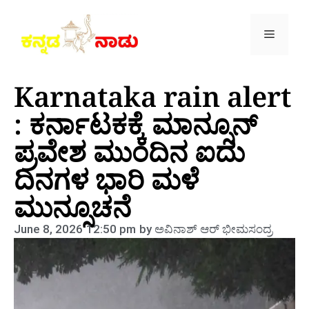
Karnataka rain alert
: ಕರ್ನಾಟಕಕ್ಕೆ ಮಾನ್ಸೂನ್
ಪ್ರವೇಶ ಮುಂದಿನ ಐದು
ದಿನಗಳ ಭಾರಿ ಮಳೆ
ಮುನ್ಸೂಚನೆ
June 8, 2026
12:50 pm
by
ಅವಿನಾಶ್‌ ಆರ್‌ ಭೀಮಸಂದ್ರ