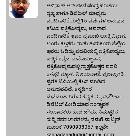
ಅವಿನಾಶ್‌ ಆರ್‌ ಭೀಮಸಂದ್ರ ಪರಿಚಯ:
ದೃಶ್ಯ ಹಾಗೂ ಡಿಜಿಟಲ್ ಮಾಧ್ಯಮ
ವರದಿಗಾರಿಕೆಯಲ್ಲಿ 15 ವರ್ಷಗಳ ಅನುಭವ,
ತನಿಖಾ ಪತ್ರಿಕೋದ್ಯಮ, ಅಪರಾಧ
ವರದಿಗಾರಿಕೆ ಇವರ ಪ್ರಮುಖ ಆಸಕ್ತಿ ವಿಭಾಗ.
ಊರು ಕಲ್ಪತರು ನಾಡು ತುಮಕೂರು ಜಿಲ್ಲೆಯ
ಇವರು ಓದಿದ್ದು ಪದವಿಯಲ್ಲಿ ಪತ್ರಿಕೋದ್ಯಮ,
ಐಚ್ಚಿಕ ಕನ್ನಡ, ಮನೋವಿಜ್ಞಾನ,
ಪತ್ರಿಕೋದ್ಯಮದಲ್ಲಿ ಸ್ನಾತ್ತಕೋತ್ತರ ಪದವಿ.
ಕಸ್ತೂರಿ ನ್ಯೂಸ್‌. ವಿಜಯವಾಣಿ, ಪ್ರಜಾಪ್ರಗತಿ,
ಪ್ರಗತಿ ಟಿವಿಯಲ್ಲಿ ಕೆಲಸ ಮಾಡಿದ
ಅನುಭವವಿದೆ. ಕನ್ನಡಿಗರ
ಮನೆಮಾತಾಗಿರುವ ಕನ್ನಡ ನ್ಯೂಸ್‌ನೌ.ಕಾಂ
ಡಿಜಿಟಲ್‌ ಮೀಡಿಯಾದ ಸಂಸ್ಥಾಪಕ
ಸಂಪಾದಕರು ಕೂಡ ಹೌದು. ನಿಮ್ಮೂರಿನ
ಸುದ್ದಿ ಸಮಾಚಾರಗಳನ್ನು ನಮಗೆ ವಾಟ್ಸಪ್‌
ಮೂಲಕ 7090908057 ಇಲ್ಲವೇ
kannadanadudigi@gmail.com