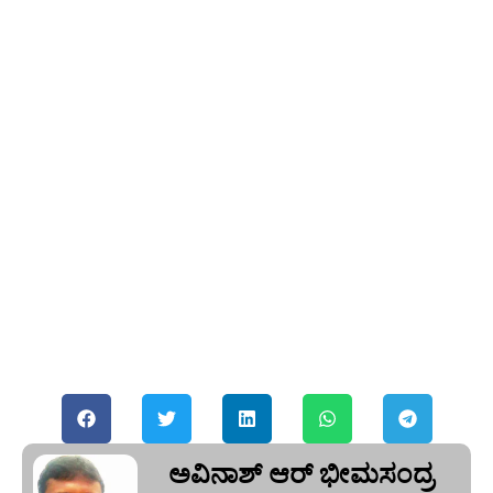
ಅವಿನಾಶ್‌ ಆರ್‌ ಭೀಮಸಂದ್ರ