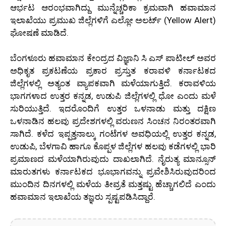
ಆರ್ಭಟ ಆರಂಭವಾಗಿದ್ದು ಮುನ್ನೆಚ್ಚರಿಕಾ ಕ್ರಮವಾಗಿ ಹವಾಮಾನ
ಇಲಾಖೆಯು ಪ್ರಮುಖ ಜಿಲ್ಲೆಗಳಿಗೆ ಎಲ್ಲೋ ಅಲರ್ಟ್ (Yellow Alert)
ಘೋಷಣೆ ಮಾಡಿದೆ.
ಬೆಂಗಳೂರು ಹವಾಮಾನ ಕೇಂದ್ರದ ವಿಜ್ಞಾನಿ ಸಿ ಎಸ್ ಪಾಟೀಲ್ ಅವರ
ಅಧಿಕೃತ ಪ್ರಕಟಣೆಯ ಪ್ರಕಾರ ಪ್ರಸ್ತುತ ಕರಾವಳಿ ಕರ್ನಾಟಕದ
ಜಿಲ್ಲೆಗಳಲ್ಲಿ ಅತ್ಯಂತ ವ್ಯಾಪಕವಾಗಿ ಮಳೆಯಾಗುತ್ತಿದೆ. ಕರಾವಳಿಯ
ಭಾಗಗಳಾದ ಉತ್ತರ ಕನ್ನಡ, ಉಡುಪಿ ಜಿಲ್ಲೆಗಳಲ್ಲಿ ಧೋ ಎಂದು ಮಳೆ
ಸುರಿಯುತ್ತಿದೆ. ಇದರೊಂದಿಗೆ ಉತ್ತರ ಒಳನಾಡು ಮತ್ತು ದಕ್ಷಿಣ
ಒಳನಾಡಿನ ಹಲವು ಪ್ರದೇಶಗಳಲ್ಲಿ ವರುಣನ ಸಿಂಚನ ನಿರಂತರವಾಗಿ
ಸಾಗಿದೆ. ಕಳೆದ ಇಪ್ಪತ್ತನಾಲ್ಕು ಗಂಟೆಗಳ ಅವಧಿಯಲ್ಲಿ ಉತ್ತರ ಕನ್ನಡ,
ಉಡುಪಿ, ಬೆಳಗಾವಿ ಹಾಗೂ ಕೊಪ್ಪಳ ಜಿಲ್ಲೆಗಳ ಹಲವು ಕಡೆಗಳಲ್ಲಿ ಭಾರಿ
ಪ್ರಮಾಣದ ಮಳೆಯಾಗಿರುವುದು ದಾಖಲಾಗಿದೆ. ನೈರುತ್ಯ ಮಾನ್ಸೂನ್
ಮಾರುತಗಳು ಕರ್ನಾಟಕದ ಭೂಭಾಗವನ್ನು ಪ್ರವೇಶಿಸಿರುವುದರಿಂದ
ಮುಂದಿನ ದಿನಗಳಲ್ಲಿ ಮಳೆಯ ತೀವ್ರತೆ ಮತ್ತಷ್ಟು ಹೆಚ್ಚಾಗಲಿದೆ ಎಂದು
ಹವಾಮಾನ ಇಲಾಖೆಯ ತಜ್ಞರು ಸ್ಪಷ್ಟಪಡಿಸಿದ್ದಾರೆ.