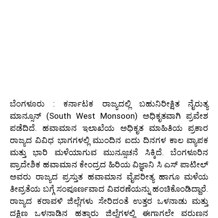
ಬೆಂಗಳೂರು : ಕರ್ನಾಟಕ ರಾಜ್ಯದಲ್ಲಿ ಬಹುನಿರೀಕ್ಷಿತ ನೈರುತ್ಯ
ಮಾನ್ಸೂನ್ (South West Monsoon) ಅಧಿಕೃತವಾಗಿ ಪ್ರವೇಶ
ಪಡೆದಿದೆ. ಹವಾಮಾನ ಇಲಾಖೆಯ ಅಧಿಕೃತ ಮಾಹಿತಿಯ ಪ್ರಕಾರ
ರಾಜ್ಯದ ವಿವಿಧ ಭಾಗಗಳಲ್ಲಿ ಮುಂದಿನ ಐದು ದಿನಗಳ ಕಾಲ ವ್ಯಾಪಕ
ಮತ್ತು ಭಾರಿ ಮಳೆಯಾಗುವ ಮುನ್ಸೂಚನೆ ಸಿಕ್ಕಿದೆ. ಬೆಂಗಳೂರಿನ
ಪ್ರಾದೇಶಿಕ ಹವಾಮಾನ ಕೇಂದ್ರದ ಹಿರಿಯ ವಿಜ್ಞಾನಿ ಸಿ ಎಸ್ ಪಾಟೀಲ್
ಅವರು ರಾಜ್ಯದ ಪ್ರಸ್ತುತ ಹವಾಮಾನ ವೈಪರೀತ್ಯ ಹಾಗೂ ಮಳೆಯ
ತೀವ್ರತೆಯ ಬಗ್ಗೆ ಸಂಪೂರ್ಣವಾದ ವಿವರಣೆಯನ್ನು ಹಂಚಿಕೊಂಡಿದ್ದಾರೆ.
ರಾಜ್ಯದ ಕರಾವಳಿ ಜಿಲ್ಲೆಗಳು ಸೇರಿದಂತೆ ಉತ್ತರ ಒಳನಾಡು ಮತ್ತು
ದಕ್ಷಿಣ ಒಳನಾಡಿನ ಹತ್ತಾರು ಜಿಲ್ಲೆಗಳಲ್ಲಿ ಈಗಾಗಲೇ ವರುಣನ