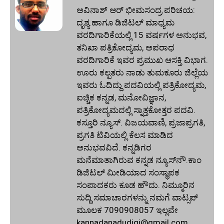
ಅವಿನಾಶ್‌ ಆರ್‌ ಭೀಮಸಂದ್ರ ಪರಿಚಯ:
ದೃಶ್ಯ ಹಾಗೂ ಡಿಜಿಟಲ್ ಮಾಧ್ಯಮ
ವರದಿಗಾರಿಕೆಯಲ್ಲಿ 15 ವರ್ಷಗಳ ಅನುಭವ,
ತನಿಖಾ ಪತ್ರಿಕೋದ್ಯಮ, ಅಪರಾಧ
ವರದಿಗಾರಿಕೆ ಇವರ ಪ್ರಮುಖ ಆಸಕ್ತಿ ವಿಭಾಗ.
ಊರು ಕಲ್ಪತರು ನಾಡು ತುಮಕೂರು ಜಿಲ್ಲೆಯ
ಇವರು ಓದಿದ್ದು ಪದವಿಯಲ್ಲಿ ಪತ್ರಿಕೋದ್ಯಮ,
ಐಚ್ಚಿಕ ಕನ್ನಡ, ಮನೋವಿಜ್ಞಾನ,
ಪತ್ರಿಕೋದ್ಯಮದಲ್ಲಿ ಸ್ನಾತ್ತಕೋತ್ತರ ಪದವಿ.
ಕಸ್ತೂರಿ ನ್ಯೂಸ್‌. ವಿಜಯವಾಣಿ, ಪ್ರಜಾಪ್ರಗತಿ,
ಪ್ರಗತಿ ಟಿವಿಯಲ್ಲಿ ಕೆಲಸ ಮಾಡಿದ
ಅನುಭವವಿದೆ. ಕನ್ನಡಿಗರ
ಮನೆಮಾತಾಗಿರುವ ಕನ್ನಡ ನ್ಯೂಸ್‌ನೌ.ಕಾಂ
ಡಿಜಿಟಲ್‌ ಮೀಡಿಯಾದ ಸಂಸ್ಥಾಪಕ
ಸಂಪಾದಕರು ಕೂಡ ಹೌದು. ನಿಮ್ಮೂರಿನ
ಸುದ್ದಿ ಸಮಾಚಾರಗಳನ್ನು ನಮಗೆ ವಾಟ್ಸಪ್‌
ಮೂಲಕ 7090908057 ಇಲ್ಲವೇ
kannadanadudigi@gmail.com