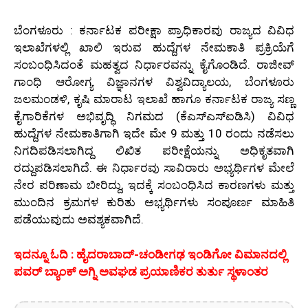
ಬೆಂಗಳೂರು : ಕರ್ನಾಟಕ ಪರೀಕ್ಷಾ ಪ್ರಾಧಿಕಾರವು ರಾಜ್ಯದ ವಿವಿಧ
ಇಲಾಖೆಗಳಲ್ಲಿ ಖಾಲಿ ಇರುವ ಹುದ್ದೆಗಳ ನೇಮಕಾತಿ ಪ್ರಕ್ರಿಯೆಗೆ
ಸಂಬಂಧಿಸಿದಂತೆ ಮಹತ್ವದ ನಿರ್ಧಾರವನ್ನು ಕೈಗೊಂಡಿದೆ. ರಾಜೀವ್
ಗಾಂಧಿ ಆರೋಗ್ಯ ವಿಜ್ಞಾನಗಳ ವಿಶ್ವವಿದ್ಯಾಲಯ, ಬೆಂಗಳೂರು
ಜಲಮಂಡಳಿ, ಕೃಷಿ ಮಾರಾಟ ಇಲಾಖೆ ಹಾಗೂ ಕರ್ನಾಟಕ ರಾಜ್ಯ ಸಣ್ಣ
ಕೈಗಾರಿಕೆಗಳ ಅಭಿವೃದ್ಧಿ ನಿಗಮದ (ಕೆಎಸ್‌ಎಸ್‌ಐಡಿಸಿ) ವಿವಿಧ
ಹುದ್ದೆಗಳ ನೇಮಕಾತಿಗಾಗಿ ಇದೇ ಮೇ 9 ಮತ್ತು 10 ರಂದು ನಡೆಸಲು
ನಿಗದಿಪಡಿಸಲಾಗಿದ್ದ ಲಿಖಿತ ಪರೀಕ್ಷೆಯನ್ನು ಅಧಿಕೃತವಾಗಿ
ರದ್ದುಪಡಿಸಲಾಗಿದೆ. ಈ ನಿರ್ಧಾರವು ಸಾವಿರಾರು ಅಭ್ಯರ್ಥಿಗಳ ಮೇಲೆ
ನೇರ ಪರಿಣಾಮ ಬೀರಿದ್ದು, ಇದಕ್ಕೆ ಸಂಬಂಧಿಸಿದ ಕಾರಣಗಳು ಮತ್ತು
ಮುಂದಿನ ಕ್ರಮಗಳ ಕುರಿತು ಅಭ್ಯರ್ಥಿಗಳು ಸಂಪೂರ್ಣ ಮಾಹಿತಿ
ಪಡೆಯುವುದು ಅವಶ್ಯಕವಾಗಿದೆ.
ಇದನ್ನೂ ಓದಿ : ಹೈದರಾಬಾದ್-ಚಂಡೀಗಢ ಇಂಡಿಗೋ ವಿಮಾನದಲ್ಲಿ
ಪವರ್‌ ಬ್ಯಾಂಕ್ ಅಗ್ನಿ ಅವಘಡ ಪ್ರಯಾಣಿಕರ ತುರ್ತು ಸ್ಥಳಾಂತರ