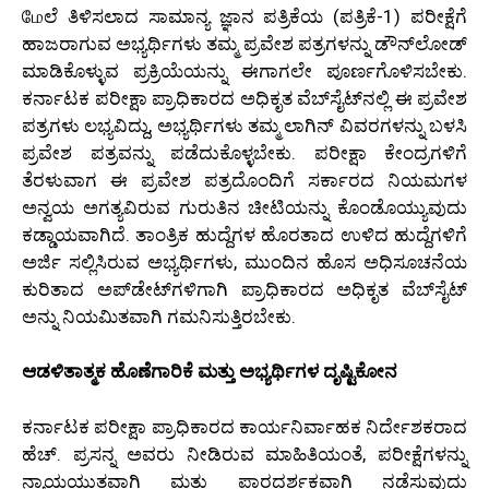
மேಲೆ ತಿಳಿಸಲಾದ ಸಾಮಾನ್ಯ ಜ್ಞಾನ ಪತ್ರಿಕೆಯ (ಪತ್ರಿಕೆ-1) ಪರೀಕ್ಷೆಗೆ
ಹಾಜರಾಗುವ ಅಭ್ಯರ್ಥಿಗಳು ತಮ್ಮ ಪ್ರವೇಶ ಪತ್ರಗಳನ್ನು ಡೌನ್‌ಲೋಡ್
ಮಾಡಿಕೊಳ್ಳುವ ಪ್ರಕ್ರಿಯೆಯನ್ನು ಈಗಾಗಲೇ ಪೂರ್ಣಗೊಳಿಸಬೇಕು.
ಕರ್ನಾಟಕ ಪರೀಕ್ಷಾ ಪ್ರಾಧಿಕಾರದ ಅಧಿಕೃತ ವೆಬ್‌ಸೈಟ್‌ನಲ್ಲಿ ಈ ಪ್ರವೇಶ
ಪತ್ರಗಳು ಲಭ್ಯವಿದ್ದು, ಅಭ್ಯರ್ಥಿಗಳು ತಮ್ಮ ಲಾಗಿನ್ ವಿವರಗಳನ್ನು ಬಳಸಿ
ಪ್ರವೇಶ ಪತ್ರವನ್ನು ಪಡೆದುಕೊಳ್ಳಬೇಕು. ಪರೀಕ್ಷಾ ಕೇಂದ್ರಗಳಿಗೆ
ತೆರಳುವಾಗ ಈ ಪ್ರವೇಶ ಪತ್ರದೊಂದಿಗೆ ಸರ್ಕಾರದ ನಿಯಮಗಳ
ಅನ್ವಯ ಅಗತ್ಯವಿರುವ ಗುರುತಿನ ಚೀಟಿಯನ್ನು ಕೊಂಡೊಯ್ಯುವುದು
ಕಡ್ಡಾಯವಾಗಿದೆ. ತಾಂತ್ರಿಕ ಹುದ್ದೆಗಳ ಹೊರತಾದ ಉಳಿದ ಹುದ್ದೆಗಳಿಗೆ
ಅರ್ಜಿ ಸಲ್ಲಿಸಿರುವ ಅಭ್ಯರ್ಥಿಗಳು, ಮುಂದಿನ ಹೊಸ ಅಧಿಸೂಚನೆಯ
ಕುರಿತಾದ ಅಪ್‌ಡೇಟ್‌ಗಳಿಗಾಗಿ ಪ್ರಾಧಿಕಾರದ ಅಧಿಕೃತ ವೆಬ್‌ಸೈಟ್
ಅನ್ನು ನಿಯಮಿತವಾಗಿ ಗಮನಿಸುತ್ತಿರಬೇಕು.
ಆಡಳಿತಾತ್ಮಕ ಹೊಣೆಗಾರಿಕೆ ಮತ್ತು ಅಭ್ಯರ್ಥಿಗಳ ದೃಷ್ಟಿಕೋನ
ಕರ್ನಾಟಕ ಪರೀಕ್ಷಾ ಪ್ರಾಧಿಕಾರದ ಕಾರ್ಯನಿರ್ವಾಹಕ ನಿರ್ದೇಶಕರಾದ
ಹೆಚ್. ಪ್ರಸನ್ನ ಅವರು ನೀಡಿರುವ ಮಾಹಿತಿಯಂತೆ, ಪರೀಕ್ಷೆಗಳನ್ನು
ನ್ಯಾಯಯುತವಾಗಿ ಮತ್ತು ಪಾರದರ್ಶಕವಾಗಿ ನಡೆಸುವುದು