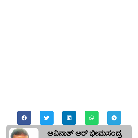
ಅವಿನಾಶ್‌ ಆರ್‌ ಭೀಮಸಂದ್ರ