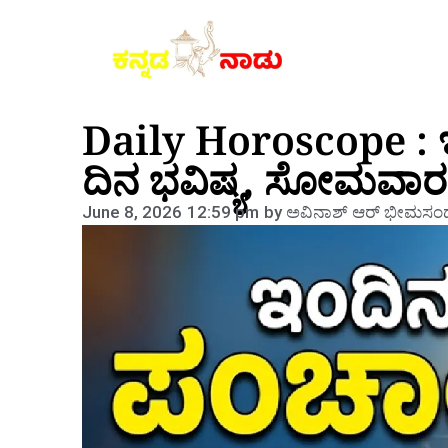
Daily Horoscope : 
ದಿನ ಭವಿಷ್ಯ, ಸೋಮವಾರ
June 8, 2026
12:59 pm
by
ಅವಿನಾಶ್‌ ಆರ್‌ ಭೀಮಸಂದ