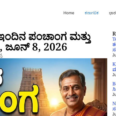
Home
ಕರ್ನಾಟಕ
ಭಾರ
ಇಂದಿನ ಪಂಚಾಂಗ ಮತ್ತು
R
T
, ಜೂನ್ 8, 2026
ತ
ಸಂ
್ರ
Ju
K
ಮ
Ju
B
ಸ
Ju
N
ಸ
Ju