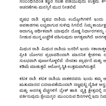
ಸಂಬಂಧಿಸಿದಂತೆ ತಜ್ಞರ ಸಲಹೆ ಪಡೆಯುವುದು ಉತ್ತಮ. ಕೌಟು
ಆಚರಣೆಗಳು ಮನಸ್ಸಿಗೆ ಮುದ ನೀಡಲಿವೆ.
ವೃಷಭ ರಾಶಿ: ವೃಷಭ ರಾಶಿಯ ಉದ್ಯೋಗಿಗಳಿಗೆ ಇಂದು
ಅವಕಾಶಗಳು ಲಭ್ಯವಾಗುವ ಸುಳಿವು ಸಿಗಲಿದೆ. ನಿಮ್ಮ ಕಾರ್ಯಕ್ಷಮ
ಆದಾಗ್ಯೂ ಆರ್ಥಿಕವಾಗಿ ಯಾವುದೇ ದೊಡ್ಡ ನಿರ್ಧಾರಗಳನ್ನು
ನೀಡುವ ಮುನ್ನ ಎಚ್ಚರಿಕೆ ವಹಿಸುವುದು ಅಗತ್ಯವಾಗಿದೆ. ಅನಗತ
ಮಿಥುನ ರಾಶಿ: ಮಿಥುನ ರಾಶಿಯ ಜನರಿಗೆ ಇಂದು ಸಕಾರಾತ್ಮಕ ಶ
ಪ್ರೀತಿ ಯೋಗದ ಪ್ರಭಾವದಿಂದಾಗಿ ಮಾನಸಿಕ ಕ್ಲೇಶಗಳು 
ಸುಲಭವಾಗಿ ಪೂರ್ಣಗೊಳ್ಳಲಿವೆ. ದೇವತಾ ಪ್ರಾರ್ಥನೆ ಮತ್ತು ಅಧ್
ಕಡಿಮೆ ಮಾಡುತ್ತದೆ. ಆರೋಗ್ಯ ಸ್ಥಿತಿ ಉತ್ತಮವಾಗಿರುತ್ತದೆ.
ಕಟಕ ರಾಶಿ: ಕಟಕ ರಾಶಿಯ ಜಾತಕದವರು ಇಂದು ತಮ್ಮ ಆರೋ
ಋತುಮಾನದ ಬದಲಾವಣೆಯಿಂದಾಗಿ ಸಣ್ಣಪುಟ್ಟ ದೈಹಿಕ ಅಸ್ವಸ
ಮತ್ತು ಅನಗತ್ಯ ವೆಚ್ಚಗಳಿಗೆ ಬ್ರೇಕ್ ಹಾಕಿ. ವೃತ್ತಿ ಕ್ಷೇತ್ರ
ವರ್ತಿಸುವುದು ಶ್ರೇಯಸ್ಕರ. ಮುಂಬರುವ ದಿನಗಳಲ್ಲಿ ಇದು ನ