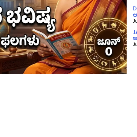
D
ಆ
Ju
T
ಅ
Ju