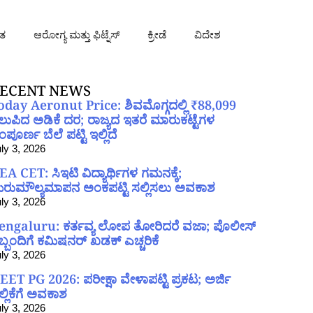
ತ
ಆರೋಗ್ಯ ಮತ್ತು ಫಿಟ್ನೆಸ್
ಕ್ರೀಡೆ
ವಿದೇಶ
ECENT NEWS
oday Aeronut Price: ಶಿವಮೊಗ್ಗದಲ್ಲಿ ₹88,099
ಲುಪಿದ ಅಡಿಕೆ ದರ; ರಾಜ್ಯದ ಇತರೆ ಮಾರುಕಟ್ಟೆಗಳ
ಪೂರ್ಣ ಬೆಲೆ ಪಟ್ಟಿ ಇಲ್ಲಿದೆ
ly 3, 2026
EA CET: ಸಿಇಟಿ ವಿದ್ಯಾರ್ಥಿಗಳ ಗಮನಕ್ಕೆ;
ರುಮೌಲ್ಯಮಾಪನ ಅಂಕಪಟ್ಟಿ ಸಲ್ಲಿಸಲು ಅವಕಾಶ
ly 3, 2026
engaluru: ಕರ್ತವ್ಯ ಲೋಪ ತೋರಿದರೆ ವಜಾ; ಪೊಲೀಸ್
ಿಬ್ಬಂದಿಗೆ ಕಮಿಷನರ್ ಖಡಕ್ ಎಚ್ಚರಿಕೆ
ly 3, 2026
EET PG 2026: ಪರೀಕ್ಷಾ ವೇಳಾಪಟ್ಟಿ ಪ್ರಕಟ; ಅರ್ಜಿ
ಲ್ಲಿಕೆಗೆ ಅವಕಾಶ
ly 3, 2026