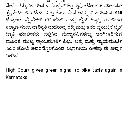
ಸೇವೆಗಳನ್ನು ನಿರ್ವಹಿಸುವ ರೊಪ್ಪೆನ್ ಟ್ರಾನ್ಸ್‌ಪೋರ್ಟೇಶನ್ ಸರ್ವೀಸಸ್
ಪ್ರೈವೇಟ್ ಲಿಮಿಟೆಡ್ ಮತ್ತು ಓಲಾ ಸೇವೆಗಳನ್ನು ನಿರ್ವಹಿಸುವ ANI
ಟೆಕ್ನಾಲಜಿ ಪ್ರೈವೇಟ್ ಲಿಮಿಟೆಡ್ ಮತ್ತು ಬೈಕ್ ಟ್ಯಾಕ್ಸಿ ಮಾಲೀಕರ
ಕಲ್ಯಾಣ ಸಂಘ, ವಾರಿಕೃತಿ ಮಹೇಂದ್ರ ರೆಡ್ಡಿ ಮತ್ತು ಇತರ ವೈಯಕ್ತಿಕ ಬೈಕ್
ಟ್ಯಾಕ್ಸಿ ಮಾಲೀಕರು ಸಲ್ಲಿಸಿದ ಮೇಲ್ಮನವಿಗಳನ್ನು ಅಂಗೀಕರಿಸುವ
ಮೂಲಕ ಮುಖ್ಯ ನ್ಯಾಯಮೂರ್ತಿ ವಿಭು ಬಕ್ರು ಮತ್ತು ನ್ಯಾಯಮೂರ್ತಿ
ಸಿಎಂ ಜೋಶಿ ಅವರನ್ನೊಳಗೊಂಡ ವಿಭಾಗೀಯ ಪೀಠವು ಈ ತೀರ್ಪು
ನೀಡಿದೆ.
High Court gives green signal to bike taxis again in
Karnataka