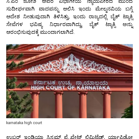
ಸಿ.ಎಂ ಜೋಶಿ ಅವರ ವಿಭಾಗೀಯ ನ್ಯಾಯಪೀಠದ ಮುಂದೆ
ಸುದೀರ್ಘವಾಗಿ ವಾದವನ್ನು ಆಲಿಸಿ ಇಂದು ಮೇಲ್ಮನವಿಯ ಬಗ್ಗೆ
ಆದೇಶ ನೀಡುವುದಾಗಿ ತಿಳಿಸಿತ್ತು, ಇಂದು ರಾಜ್ಯದಲ್ಲಿ ಬೈಕ್ ಟ್ಯಾಕ್ಸಿ
ಸೇವೆಗಳ ಭವಿಷ್ಯ ನಿರ್ಧಾರವಾಗಿದ್ದು, ಬೈಕ್ ಟ್ಯಾಕ್ಸಿ ಅನ್ನು
ಆರಂಭಿಸುವುದಕ್ಕೆ ಮುಂದಾಗಲಾಗಿದೆ.
karnataka high court
ಉಬರ್ ಇಂಡಿಯಾ ಸಿಸ್ಟಮ್ಸ್ ಪ್ರೈವೇಟ್ ಲಿಮಿಟೆಡ್, ರ್ಯಾಪಿಡೋ