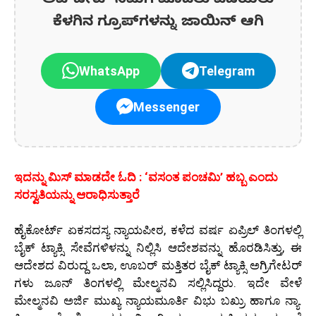
ಅಪ್‌ಡೇಟ್‌ ನಿಮಗೆ ಮೊದಲು ಪಡೆಯಲು
ಕೆಳಗಿನ ಗ್ರೂಪ್‌ಗಳನ್ನು ಜಾಯಿನ್ ಆಗಿ
WhatsApp
Telegram
Messenger
ಇದನ್ನು ಮಿಸ್‌ ಮಾಡದೇ ಓದಿ : ‘ವಸಂತ ಪಂಚಮಿ’ ಹಬ್ಬ ಎಂದು
ಸರಸ್ವತಿಯನ್ನು ಆರಾಧಿಸುತ್ತಾರೆ
ಹೈಕೋರ್ಟ್ ಏಕಸದಸ್ಯ ನ್ಯಾಯಪೀಠ, ಕಳೆದ ವರ್ಷ ಏಪ್ರಿಲ್ ತಿಂಗಳಲ್ಲಿ
ಬೈಕ್ ಟ್ಯಾಕ್ಸಿ ಸೇವೆಗಳಿಳನ್ನು ನಿಲ್ಲಿಸಿ ಆದೇಶವನ್ನು ಹೊರಡಿಸಿತ್ತು, ಈ
ಆದೇಶದ ವಿರುದ್ದ ಒಲಾ, ಊಬರ್ ಮತ್ತಿತರ ಬೈಕ್ ಟ್ಯಾಕ್ಸಿ ಅಗ್ರಿಗೇಟರ್
ಗಳು ಜೂನ್ ತಿಂಗಳಲ್ಲಿ ಮೇಲ್ಮನವಿ ಸಲ್ಲಿಸಿದ್ದರು. ಇದೇ ವೇಳೆ
ಮೇಲ್ಮನವಿ ಅರ್ಜಿ ಮುಖ್ಯ ನ್ಯಾಯಮೂರ್ತಿ ವಿಭು ಬಖ್ರು ಹಾಗೂ ನ್ಯಾ.