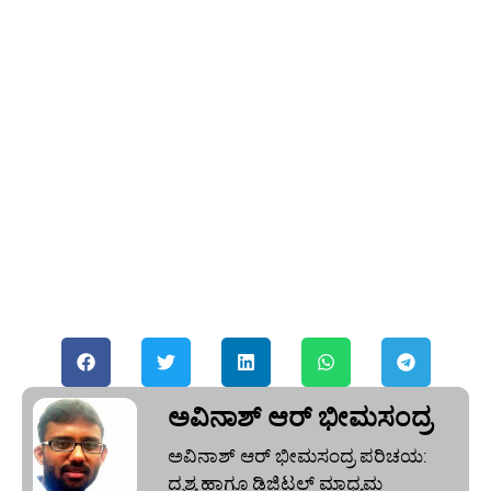
ಅವಿನಾಶ್‌ ಆರ್‌ ಭೀಮಸಂದ್ರ
ಅವಿನಾಶ್‌ ಆರ್‌ ಭೀಮಸಂದ್ರ ಪರಿಚಯ:
ದೃಶ್ಯ ಹಾಗೂ ಡಿಜಿಟಲ್ ಮಾಧ್ಯಮ