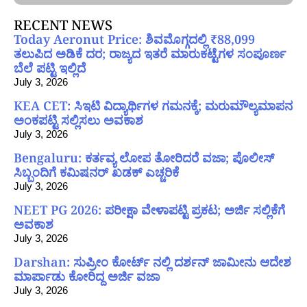
RECENT NEWS
Today Aeronut Price: ಶಿವಮೊಗ್ಗದಲ್ಲಿ ₹88,099
ತಲುಪಿದ ಅಡಿಕೆ ದರ; ರಾಜ್ಯದ ಇತರೆ ಮಾರುಕಟ್ಟೆಗಳ ಸಂಪೂರ್ಣ
ಬೆಲೆ ಪಟ್ಟಿ ಇಲ್ಲಿದೆ
July 3, 2026
KEA CET: ಸಿಇಟಿ ವಿದ್ಯಾರ್ಥಿಗಳ ಗಮನಕ್ಕೆ; ಮರುಮೌಲ್ಯಮಾಪನ
ಅಂಕಪಟ್ಟಿ ಸಲ್ಲಿಸಲು ಅವಕಾಶ
July 3, 2026
Bengaluru: ಕರ್ತವ್ಯ ಲೋಪ ತೋರಿದರೆ ವಜಾ; ಪೊಲೀಸ್
ಸಿಬ್ಬಂದಿಗೆ ಕಮಿಷನರ್ ಖಡಕ್ ಎಚ್ಚರಿಕೆ
July 3, 2026
NEET PG 2026: ಪರೀಕ್ಷಾ ವೇಳಾಪಟ್ಟಿ ಪ್ರಕಟ; ಅರ್ಜಿ ಸಲ್ಲಿಕೆಗೆ
ಅವಕಾಶ
July 3, 2026
Darshan: ಸುಪ್ರೀಂ ಕೋರ್ಟ್ ನಲ್ಲಿ ದರ್ಶನ್ ಜಾಮೀನು ಆದೇಶ
ಮಾರ್ಪಾಡು ಕೋರಿದ್ದ ಅರ್ಜಿ ವಜಾ
July 3, 2026