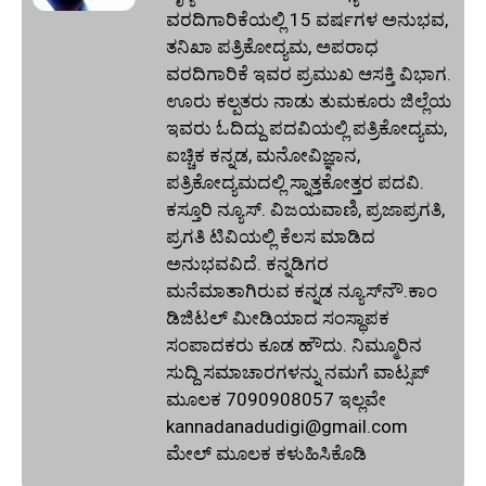
ವರದಿಗಾರಿಕೆಯಲ್ಲಿ 15 ವರ್ಷಗಳ ಅನುಭವ,
ತನಿಖಾ ಪತ್ರಿಕೋದ್ಯಮ, ಅಪರಾಧ
ವರದಿಗಾರಿಕೆ ಇವರ ಪ್ರಮುಖ ಆಸಕ್ತಿ ವಿಭಾಗ.
ಊರು ಕಲ್ಪತರು ನಾಡು ತುಮಕೂರು ಜಿಲ್ಲೆಯ
ಇವರು ಓದಿದ್ದು ಪದವಿಯಲ್ಲಿ ಪತ್ರಿಕೋದ್ಯಮ,
ಐಚ್ಚಿಕ ಕನ್ನಡ, ಮನೋವಿಜ್ಞಾನ,
ಪತ್ರಿಕೋದ್ಯಮದಲ್ಲಿ ಸ್ನಾತ್ತಕೋತ್ತರ ಪದವಿ.
ಕಸ್ತೂರಿ ನ್ಯೂಸ್‌. ವಿಜಯವಾಣಿ, ಪ್ರಜಾಪ್ರಗತಿ,
ಪ್ರಗತಿ ಟಿವಿಯಲ್ಲಿ ಕೆಲಸ ಮಾಡಿದ
ಅನುಭವವಿದೆ. ಕನ್ನಡಿಗರ
ಮನೆಮಾತಾಗಿರುವ ಕನ್ನಡ ನ್ಯೂಸ್‌ನೌ.ಕಾಂ
ಡಿಜಿಟಲ್‌ ಮೀಡಿಯಾದ ಸಂಸ್ಥಾಪಕ
ಸಂಪಾದಕರು ಕೂಡ ಹೌದು. ನಿಮ್ಮೂರಿನ
ಸುದ್ದಿ ಸಮಾಚಾರಗಳನ್ನು ನಮಗೆ ವಾಟ್ಸಪ್‌
ಮೂಲಕ 7090908057 ಇಲ್ಲವೇ
kannadanadudigi@gmail.com
ಮೇಲ್‌ ಮೂಲಕ ಕಳುಹಿಸಿಕೊಡಿ