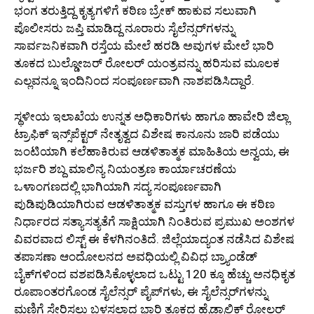
ಭಂಗ ತರುತ್ತಿದ್ದ ಕೃತ್ಯಗಳಿಗೆ ಕಠಿಣ ಬ್ರೇಕ್ ಹಾಕುವ ಸಲುವಾಗಿ
ಪೊಲೀಸರು ಜಪ್ತಿ ಮಾಡಿದ್ದ ನೂರಾರು ಸೈಲೆನ್ಸರ್‌ಗಳನ್ನು
ಸಾರ್ವಜನಿಕವಾಗಿ ರಸ್ತೆಯ ಮೇಲೆ ಹರಡಿ ಅವುಗಳ ಮೇಲೆ ಭಾರಿ
ತೂಕದ ಬುಲ್ಡೋಜರ್ ರೋಲರ್ ಯಂತ್ರವನ್ನು ಹರಿಸುವ ಮೂಲಕ
ಎಲ್ಲವನ್ನೂ ಇಂದಿನಿಂದ ಸಂಪೂರ್ಣವಾಗಿ ನಾಶಪಡಿಸಿದ್ದಾರೆ.
ಸ್ಥಳೀಯ ಇಲಾಖೆಯ ಉನ್ನತ ಅಧಿಕಾರಿಗಳು ಹಾಗೂ ಹಾವೇರಿ ಜಿಲ್ಲಾ
ಟ್ರಾಫಿಕ್ ಇನ್ಸ್‌ಪೆಕ್ಟರ್ ನೇತೃತ್ವದ ವಿಶೇಷ ಕಾನೂನು ಜಾರಿ ಪಡೆಯು
ಜಂಟಿಯಾಗಿ ಕಲೆಹಾಕಿರುವ ಆಡಳಿತಾತ್ಮಕ ಮಾಹಿತಿಯ ಅನ್ವಯ, ಈ
ಭರ್ಜರಿ ಶಬ್ದ ಮಾಲಿನ್ಯ ನಿಯಂತ್ರಣ ಕಾರ್ಯಾಚರಣೆಯ
ಒಳಾಂಗಣದಲ್ಲಿ ಭಾಗಿಯಾಗಿ ಸದ್ಯ ಸಂಪೂರ್ಣವಾಗಿ
ಪುಡಿಪುಡಿಯಾಗಿರುವ ಆಡಳಿತಾತ್ಮಕ ವಸ್ತುಗಳ ಹಾಗೂ ಈ ಕಠಿಣ
ನಿರ್ಧಾರದ ಸತ್ಯಾಸತ್ಯತೆಗೆ ಸಾಕ್ಷಿಯಾಗಿ ನಿಂತಿರುವ ಪ್ರಮುಖ ಅಂಶಗಳ
ವಿವರವಾದ ಲಿಸ್ಟ್ ಈ ಕೆಳಗಿನಂತಿದೆ. ಜಿಲ್ಲೆಯಾದ್ಯಂತ ನಡೆಸಿದ ವಿಶೇಷ
ತಪಾಸಣಾ ಆಂದೋಲನದ ಅವಧಿಯಲ್ಲಿ ವಿವಿಧ ಬ್ರ್ಯಾಂಡೆಡ್
ಬೈಕ್‌ಗಳಿಂದ ವಶಪಡಿಸಿಕೊಳ್ಳಲಾದ ಒಟ್ಟು 120 ಕ್ಕೂ ಹೆಚ್ಚು ಅನಧಿಕೃತ
ರೂಪಾಂತರಗೊಂಡ ಸೈಲೆನ್ಸರ್ ಪೈಪ್‌ಗಳು, ಈ ಸೈಲೆನ್ಸರ್‌ಗಳನ್ನು
ಮಣ್ಣಿಗೆ ಸೇರಿಸಲು ಬಳಸಲಾದ ಭಾರಿ ತೂಕದ ಹೈಡ್ರಾಲಿಕ್ ರೋಲರ್