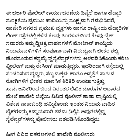
ಈ ಭರ್ಜರಿ ಪೊಲೀಸ್ ಕಾರ್ಯಾಚರಣೆಯ ಹಿನ್ನೆಲೆ ಹಾಗೂ ಹೆದ್ದಾರಿ
ಸುರಕ್ಷತೆಯ ಪ್ರಮುಖ ಹಾದಿಯನ್ನು ಸೂಕ್ಷ್ಮವಾಗಿ ಗಮನಿಸಿದರೆ,
ಹಾವೇರಿ ನಗರದ ಪ್ರಮುಖ ವೃತ್ತಗಳು ಹಾಗೂ ರಾಷ್ಟ್ರೀಯ ಹೆದ್ದಾರಿಗಳ
ಲಿಂಕ್ ರಸ್ತೆಗಳಲ್ಲಿ ಕಳೆದ ಕೆಲವು ತಿಂಗಳುಗಳಿಂದ ಕೆಲವು ಬೈಕ್
ಸವಾರರು ತಮ್ಮ ದ್ವಿಚಕ್ರ ವಾಹನಗಳಿಗೆ ಮೋಟಾರ್ ಕಾಯ್ದೆಯ
ನಿಯಮಾವಳಿಗಳಿಗೆ ಸಂಪೂರ್ಣವಾಗಿ ವಿರುದ್ಧವಾಗಿ ಭೀಕರ ಶಬ್ದ
ಹೊರಸೂಸುವ ಕಸ್ಟಮೈಸ್ಡ್ ಸೈಲೆನ್ಸರ್‌ಗಳನ್ನು ಅಳವಡಿಸಿಕೊಂಡು ಕಠಿಣ
ವ್ಹೀಲಿಂಗ್ ಮತ್ತು ರೇಸಿಂಗ್ ಮಾಡುತ್ತಿದ್ದರು. ಇದರಿಂದಾಗಿ ರಸ್ತೆಯಲ್ಲಿ
ಸಂಚರಿಸುವ ವೃದ್ಧರು, ಸಣ್ಣ ಮಕ್ಕಳು ಹಾಗೂ ಆಸ್ಪತ್ರೆಗೆ ಸಾಗುವ
ರೋಗಿಗಳಿಗೆ ಭೀಕರ ಮಾನಸಿಕ ಕಿರಿಕಿರಿ ಉಂಟಾಗುತ್ತಿತ್ತು.
ಸಾರ್ವಜನಿಕರಿಂದ ಬಂದ ನಿರಂತರ ಲಿಖಿತ ದೂರುಗಳ ಆಧಾರದ
ಮೇಲೆ ಹಾವೇರಿ ಜಿಲ್ಲೆಯ ವಿವಿಧ ಪೊಲೀಸ್ ಠಾಣಾ ವ್ಯಾಪ್ತಿಯಲ್ಲಿ
ವಿಶೇಷ ನಾಕಾಬಂಧಿ ಹಮ್ಮಿಕೊಂಡು ಇಂತಹ ನಿಯಮ ಬಾಹಿರ
ಬೈಕ್‌ಗಳನ್ನು ಕಡ್ಡಾಯವಾಗಿ ತಡೆದು ನಿಲ್ಲಿಸಿ ಅವುಗಳಲ್ಲಿದ್ದ
ಸೈಲೆನ್ಸರ್‌ಗಳನ್ನು ಪೊಲೀಸರು ವಶಪಡಿಸಿಕೊಂಡಿದ್ದರು.
ಹೀಗೆ ವಿವಿಧ ಪ್ರಕರಣಗಳಲ್ಲಿ ಹಾವೇರಿ ಪೊಲೀಸರು