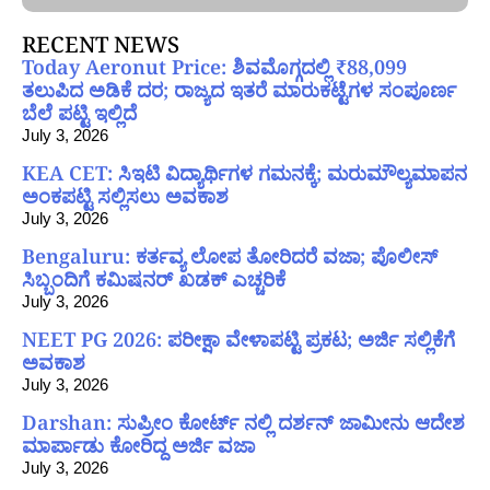
RECENT NEWS
Today Aeronut Price: ಶಿವಮೊಗ್ಗದಲ್ಲಿ ₹88,099
ತಲುಪಿದ ಅಡಿಕೆ ದರ; ರಾಜ್ಯದ ಇತರೆ ಮಾರುಕಟ್ಟೆಗಳ ಸಂಪೂರ್ಣ
ಬೆಲೆ ಪಟ್ಟಿ ಇಲ್ಲಿದೆ
July 3, 2026
KEA CET: ಸಿಇಟಿ ವಿದ್ಯಾರ್ಥಿಗಳ ಗಮನಕ್ಕೆ; ಮರುಮೌಲ್ಯಮಾಪನ
ಅಂಕಪಟ್ಟಿ ಸಲ್ಲಿಸಲು ಅವಕಾಶ
July 3, 2026
Bengaluru: ಕರ್ತವ್ಯ ಲೋಪ ತೋರಿದರೆ ವಜಾ; ಪೊಲೀಸ್
ಸಿಬ್ಬಂದಿಗೆ ಕಮಿಷನರ್ ಖಡಕ್ ಎಚ್ಚರಿಕೆ
July 3, 2026
NEET PG 2026: ಪರೀಕ್ಷಾ ವೇಳಾಪಟ್ಟಿ ಪ್ರಕಟ; ಅರ್ಜಿ ಸಲ್ಲಿಕೆಗೆ
ಅವಕಾಶ
July 3, 2026
Darshan: ಸುಪ್ರೀಂ ಕೋರ್ಟ್ ನಲ್ಲಿ ದರ್ಶನ್ ಜಾಮೀನು ಆದೇಶ
ಮಾರ್ಪಾಡು ಕೋರಿದ್ದ ಅರ್ಜಿ ವಜಾ
July 3, 2026