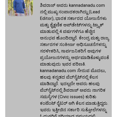
ಶಿವರಾಜ್ ಅವರು kannadanadu.com
ನಲ್ಲಿ ಮುಖ್ಯ ಸಂಪಾದಕರಾಗಿದ್ದು (Lead
Editor), ಭಾರತ ಸರ್ಕಾರದ ಯೋಜನೆಗಳು
ಮತ್ತು ಶೈಕ್ಷಣಿಕ ಅಪ್‌ಡೇಟ್‌ಗಳನ್ನು ಟ್ರ್ಯಾಕ್
ಮಾಡುವಲ್ಲಿ 4 ವರ್ಷಗಳಿಗೂ ಹೆಚ್ಚಿನ
ಅನುಭವ ಹೊಂದಿದ್ದಾರೆ. ಕೇಂದ್ರ ಮತ್ತು ರಾಜ್ಯ
ಸರ್ಕಾರಗಳ ಸಂಕೀರ್ಣ ಅಧಿಸೂಚನೆಗಳನ್ನು
ಸರಳೀಕರಿಸಿ, ಸಾರ್ವಜನಿಕರಿಗೆ ಅವುಗಳ
ಪ್ರಯೋಜನಗಳನ್ನು ಅರ್ಥಮಾಡಿಕೊಳ್ಳುವಂತೆ
ಮಾಡುವುದು ಇವರ ಪರಿಣತಿ.
kannadanadu.com ಸೇರುವ ಮೊದಲು,
ಹಲವು ಕನ್ನಡದ ವೆಬ್‌ಸೈಟ್‌ನಲ್ಲಿ ಕೆಲಸ
ಮಾಡಿದ್ದಾರೆ. ಇದಲ್ಲದೇ ಅವರು ಹಲವು
ವೆಬ್‌ಸೈಟ್‌ನಲ್ಲಿ ಶಿವರಾಜ್ ಅವರು ನಾಗರಿಕ
ಸಮಸ್ಯೆಗಳ (Civic issues) ಕುರಿತು
ಕಂಟೆಂಟ್ ರೈಟರ್ ಆಗಿ ಕೆಲಸ ಮಾಡುತ್ತಿದ್ದರು.
ಇವರು ಇತ್ತೀಚಿನ ಸರ್ಕಾರಿ ಸುತ್ತೋಲೆಗಳನ್ನು
ಓದುಗರಿಗೆ ಸರಿಯಾದ ಸಮಯದಲ್ಲಿ