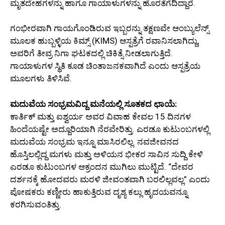
ಮೃತದೇಹಗಳನ್ನು ಹಾಗೂ ಗಾಯಾಳುಗಳನ್ನು ಹೊರತೆಗೆದಿದ್ದಾರೆ.
ಗಂಭೀರವಾಗಿ ಗಾಯಗೊಂಡಿರುವ ಇಬ್ಬರನ್ನು ತಕ್ಷಣವೇ ಆಂಬ್ಯುಲೆನ್ಸ್
ಮೂಲಕ ಹುಬ್ಬಳ್ಳಿಯ ಕಿಮ್ಸ್ (KIMS) ಆಸ್ಪತ್ರೆಗೆ ರವಾನಿಸಲಾಗಿದ್ದು,
ಅವರಿಗೆ ತೀವ್ರ ನಿಗಾ ಘಟಕದಲ್ಲಿ ಚಿಕಿತ್ಸೆ ನೀಡಲಾಗುತ್ತಿದೆ.
ಗಾಯಾಳುಗಳ ಸ್ಥಿತಿ ಕೂಡ ಚಿಂತಾಜನಕವಾಗಿದೆ ಎಂದು ಆಸ್ಪತ್ರೆಯ
ಮೂಲಗಳು ತಿಳಿಸಿವೆ.
ಮದುವೆಯ ಸಂಭ್ರಮವಿದ್ದ ಮನೆಯಲ್ಲಿ ಸೂತಕದ ಛಾಯೆ:
ಕಾರ್ತಿಕ್ ಮತ್ತು ಐಶ್ವರ್ಯ ಅವರ ವಿವಾಹ ಕೇವಲ 15 ದಿನಗಳ
ಹಿಂದೆಯಷ್ಟೇ ಅದ್ದೂರಿಯಾಗಿ ನೆರವೇರಿತ್ತು. ಎರಡೂ ಕುಟುಂಬಗಳಲ್ಲಿ
ಮದುವೆಯ ಸಂಭ್ರಮ ಇನ್ನೂ ಮಾಸಿರಲಿಲ್ಲ. ನವಜೀವನದ
ಹೊಸ್ತಿಲಲ್ಲಿದ್ದ ಮಗಳು ಮತ್ತು ಅಳಿಯನ ಭೀಕರ ಸಾವಿನ ಸುದ್ದಿ ಕೇಳಿ
ಎರಡೂ ಕುಟುಂಬಗಳ ಆಕ್ರಂದನ ಮುಗಿಲು ಮುಟ್ಟಿದೆ. “ದೇವರ
ದರ್ಶನಕ್ಕೆ ಹೋದವರು ಮರಳಿ ಜೀವಂತವಾಗಿ ಬರಲಿಲ್ಲವಲ್ಲ” ಎಂದು
ಪೋಷಕರು ಕಣ್ಣೀರು ಹಾಕುತ್ತಿರುವ ದೃಶ್ಯ ಕಲ್ಲು ಹೃದಯವನ್ನೂ
ಕರಗಿಸುವಂತಿತ್ತು.