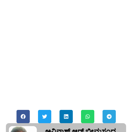
ಅವಿನಾಶ್‌ ಆರ್‌ ಭೀಮಸಂದ್ರ