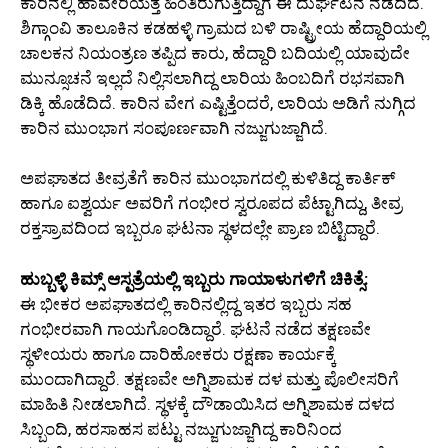
ಕಾರಿನಲ್ಲಿ ಹಾವೇರಿಯತ್ತ ಹಿಂತಿರುಗುತ್ತಿದ್ದಾಗ ಈ ದುರ್ಘಟನೆ ನಡೆದಿದೆ.
ಶಿಗ್ಗಾಂವಿ ತಾಲೂಕಿನ ಕಡಹಳ್ಳಿ ಗ್ರಾಮದ ಬಳಿ ರಾಷ್ಟ್ರೀಯ ಹೆದ್ದಾರಿಯಲ್ಲಿ
ಚಾಲಕನ ನಿಯಂತ್ರಣ ತಪ್ಪಿದ ಕಾರು, ಹೆದ್ದಾರಿ ಬದಿಯಲ್ಲಿ ಯಾವುದೇ
ಮುನ್ಸೂಚನೆ ಇಲ್ಲದೆ ನಿಲ್ಲಿಸಲಾಗಿದ್ದ ಲಾರಿಯ ಹಿಂಬದಿಗೆ ರಭಸವಾಗಿ
ಡಿಕ್ಕಿ ಹೊಡೆದಿದೆ. ಕಾರಿನ ವೇಗ ಎಷ್ಟಿತ್ತೆಂದರೆ, ಲಾರಿಯ ಅಡಿಗೆ ನುಗ್ಗಿದ
ಕಾರಿನ ಮುಂಭಾಗ ಸಂಪೂರ್ಣವಾಗಿ ನಜ್ಜುಗುಜ್ಜಾಗಿದೆ.
ಅಪಘಾತದ ತೀವ್ರತೆಗೆ ಕಾರಿನ ಮುಂಭಾಗದಲ್ಲಿ ಕುಳಿತಿದ್ದ ಕಾರ್ತಿಕ್
ಹಾಗೂ ಐಶ್ವರ್ಯ ಅವರಿಗೆ ಗಂಭೀರ ಸ್ವರೂಪದ ಪೆಟ್ಟಾಗಿದ್ದು, ತೀವ್ರ
ರಕ್ತಸ್ರಾವದಿಂದ ಇಬ್ಬರೂ ಘಟನಾ ಸ್ಥಳದಲ್ಲೇ ಪ್ರಾಣ ಬಿಟ್ಟಿದ್ದಾರೆ.
ಹುಬ್ಬಳ್ಳಿ ಕಿಮ್ಸ್‌ ಆಸ್ಪತ್ರೆಯಲ್ಲಿ ಇಬ್ಬರು ಗಾಯಾಳುಗಳಿಗೆ ಚಿಕಿತ್ಸೆ:
ಈ ಭೀಕರ ಅಪಘಾತದಲ್ಲಿ ಕಾರಿನಲ್ಲಿದ್ದ ಇತರ ಇಬ್ಬರು ಸಹ
ಗಂಭೀರವಾಗಿ ಗಾಯಗೊಂಡಿದ್ದಾರೆ. ಘಟನೆ ನಡೆದ ತಕ್ಷಣವೇ
ಸ್ಥಳೀಯರು ಹಾಗೂ ದಾರಿಹೋಕರು ರಕ್ಷಣಾ ಕಾರ್ಯಕ್ಕೆ
ಮುಂದಾಗಿದ್ದಾರೆ. ತಕ್ಷಣವೇ ಅಗ್ನಿಶಾಮಕ ದಳ ಮತ್ತು ಪೊಲೀಸರಿಗೆ
ಮಾಹಿತಿ ನೀಡಲಾಗಿದೆ. ಸ್ಥಳಕ್ಕೆ ದೌಡಾಯಿಸಿದ ಅಗ್ನಿಶಾಮಕ ದಳದ
ಸಿಬ್ಬಂದಿ, ಹರಸಾಹಸ ಪಟ್ಟು ನಜ್ಜುಗುಜ್ಜಾಗಿದ್ದ ಕಾರಿನಿಂದ