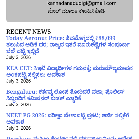
kannadanadudigi@gmail.com
ಮೇಲ್‌ ಮೂಲಕ ಕಳುಹಿಸಿಕೊಡಿ
RECENT NEWS
Today Aeronut Price: ಶಿವಮೊಗ್ಗದಲ್ಲಿ ₹88,099
ತಲುಪಿದ ಅಡಿಕೆ ದರ; ರಾಜ್ಯದ ಇತರೆ ಮಾರುಕಟ್ಟೆಗಳ ಸಂಪೂರ್ಣ
ಬೆಲೆ ಪಟ್ಟಿ ಇಲ್ಲಿದೆ
July 3, 2026
KEA CET: ಸಿಇಟಿ ವಿದ್ಯಾರ್ಥಿಗಳ ಗಮನಕ್ಕೆ; ಮರುಮೌಲ್ಯಮಾಪನ
ಅಂಕಪಟ್ಟಿ ಸಲ್ಲಿಸಲು ಅವಕಾಶ
July 3, 2026
Bengaluru: ಕರ್ತವ್ಯ ಲೋಪ ತೋರಿದರೆ ವಜಾ; ಪೊಲೀಸ್
ಸಿಬ್ಬಂದಿಗೆ ಕಮಿಷನರ್ ಖಡಕ್ ಎಚ್ಚರಿಕೆ
July 3, 2026
NEET PG 2026: ಪರೀಕ್ಷಾ ವೇಳಾಪಟ್ಟಿ ಪ್ರಕಟ; ಅರ್ಜಿ ಸಲ್ಲಿಕೆಗೆ
ಅವಕಾಶ
July 3, 2026
Darshan: ಸುಪ್ರೀಂ ಕೋರ್ಟ್ ನಲ್ಲಿ ದರ್ಶನ್ ಜಾಮೀನು ಆದೇಶ