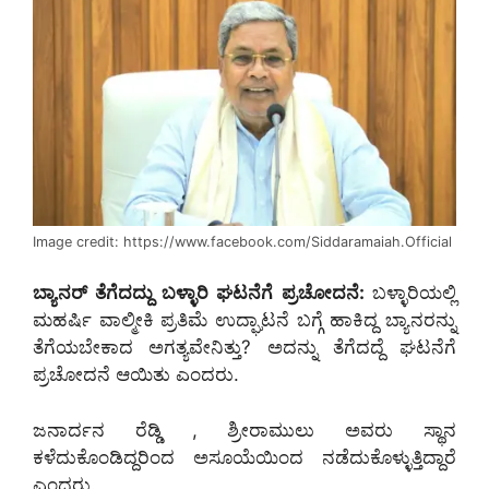
Image credit: https://www.facebook.com/Siddaramaiah.Official
ಬ್ಯಾನರ್ ತೆಗೆದದ್ದು ಬಳ್ಳಾರಿ ಘಟನೆಗೆ ಪ್ರಚೋದನೆ:
ಬಳ್ಳಾರಿಯಲ್ಲಿ
ಮಹರ್ಷಿ ವಾಲ್ಮೀಕಿ ಪ್ರತಿಮೆ ಉದ್ಘಾಟನೆ ಬಗ್ಗೆ ಹಾಕಿದ್ದ ಬ್ಯಾನರನ್ನು
ತೆಗೆಯಬೇಕಾದ ಅಗತ್ಯವೇನಿತ್ತು? ಅದನ್ನು ತೆಗೆದದ್ದೆ ಘಟನೆಗೆ
ಪ್ರಚೋದನೆ ಆಯಿತು ಎಂದರು.
ಜನಾರ್ದನ ರೆಡ್ಡಿ , ಶ್ರೀರಾಮುಲು ಅವರು ಸ್ಥಾನ
ಕಳೆದುಕೊಂಡಿದ್ದರಿಂದ ಅಸೂಯೆಯಿಂದ ನಡೆದುಕೊಳ್ಳುತ್ತಿದ್ದಾರೆ
ಎಂದರು.