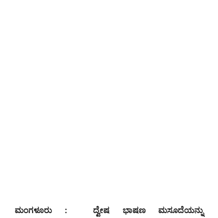
ಮಂಗಳೂರು : ದ್ವೇಷ ಭಾಷಣ ಮಸೂದೆಯನ್ನು