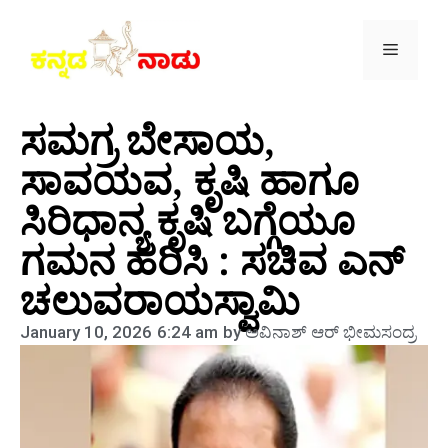
ಸಮಗ್ರ ಬೇಸಾಯ,
ಸಾವಯವ, ಕೃಷಿ ಹಾಗೂ
ಸಿರಿಧಾನ್ಯ ಕೃಷಿ ಬಗ್ಗೆಯೂ
ಗಮನ ಹರಿಸಿ : ಸಚಿವ ಎನ್
ಚಲುವರಾಯಸ್ವಾಮಿ
January 10, 2026
6:24 am
by
ಅವಿನಾಶ್‌ ಆರ್‌ ಭೀಮಸಂದ್ರ