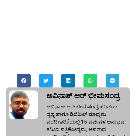
ಅವಿನಾಶ್‌ ಆರ್‌ ಭೀಮಸಂದ್ರ
ಅವಿನಾಶ್‌ ಆರ್‌ ಭೀಮಸಂದ್ರ ಪರಿಚಯ:
ದೃಶ್ಯ ಹಾಗೂ ಡಿಜಿಟಲ್ ಮಾಧ್ಯಮ
ವರದಿಗಾರಿಕೆಯಲ್ಲಿ 15 ವರ್ಷಗಳ ಅನುಭವ,
ತನಿಖಾ ಪತ್ರಿಕೋದ್ಯಮ, ಅಪರಾಧ