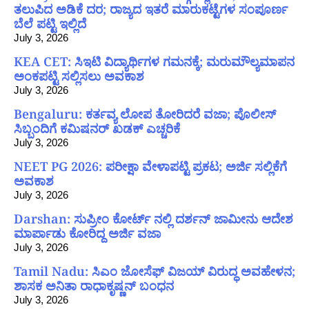
ತಲುಪಿದ ಅಡಿಕೆ ದರ; ರಾಜ್ಯದ ಇತರೆ ಮಾರುಕಟ್ಟೆಗಳ ಸಂಪೂರ್ಣ
ಬೆಲೆ ಪಟ್ಟಿ ಇಲ್ಲಿದೆ
July 3, 2026
KEA CET: ಸಿಇಟಿ ವಿದ್ಯಾರ್ಥಿಗಳ ಗಮನಕ್ಕೆ; ಮರುಮೌಲ್ಯಮಾಪನ
ಅಂಕಪಟ್ಟಿ ಸಲ್ಲಿಸಲು ಅವಕಾಶ
July 3, 2026
Bengaluru: ಕರ್ತವ್ಯ ಲೋಪ ತೋರಿದರೆ ವಜಾ; ಪೊಲೀಸ್
ಸಿಬ್ಬಂದಿಗೆ ಕಮಿಷನರ್ ಖಡಕ್ ಎಚ್ಚರಿಕೆ
July 3, 2026
NEET PG 2026: ಪರೀಕ್ಷಾ ವೇಳಾಪಟ್ಟಿ ಪ್ರಕಟ; ಅರ್ಜಿ ಸಲ್ಲಿಕೆಗೆ
ಅವಕಾಶ
July 3, 2026
Darshan: ಸುಪ್ರೀಂ ಕೋರ್ಟ್ ನಲ್ಲಿ ದರ್ಶನ್ ಜಾಮೀನು ಆದೇಶ
ಮಾರ್ಪಾಡು ಕೋರಿದ್ದ ಅರ್ಜಿ ವಜಾ
July 3, 2026
Tamil Nadu: ಸಿಎಂ ಜೋಸೆಫ್ ವಿಜಯ್ ವಿರುದ್ಧ ಅವಹೇಳನ;
ಶಾಸಕ ಅನಿತಾ ರಾಧಾಕೃಷ್ಣನ್ ಬಂಧನ
July 3, 2026