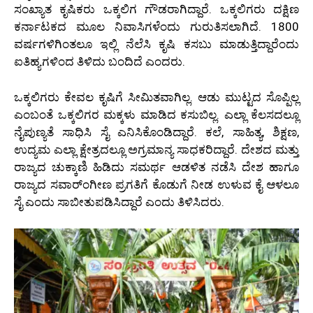
ಸಂಖ್ಯಾತ ಕೃಷಿಕರು ಒಕ್ಕಲಿಗ ಗೌಡರಾಗಿದ್ದಾರೆ. ಒಕ್ಕಲಿಗರು ದಕ್ಷಿಣ
ಕರ್ನಾಟಕದ ಮೂಲ ನಿವಾಸಿಗಳೆಂದು ಗುರುತಿಸಲಾಗಿದೆ. 1800
ವರ್ಷಗಳಿಗಿಂತಲೂ ಇಲ್ಲಿ ನೆಲೆಸಿ ಕೃಷಿ ಕಸಬು ಮಾಡುತ್ತಿದ್ದಾರೆಂದು
ಐತಿಹ್ಯಗಳಿಂದ ತಿಳಿದು ಬಂದಿದೆ ಎಂದರು.
ಒಕ್ಕಲಿಗರು ಕೇವಲ ಕೃಷಿಗೆ ಸೀಮಿತವಾಗಿಲ್ಲ. ಆಡು ಮುಟ್ಟದ ಸೊಪ್ಪಿಲ್ಲ
ಎಂಬಂತೆ ಒಕ್ಕಲಿಗರ ಮಕ್ಕಳು ಮಾಡಿದ ಕಸುಬಿಲ್ಲ. ಎಲ್ಲಾ ಕೆಲಸದಲ್ಲೂ
ನೈಪುಣ್ಯತೆ ಸಾಧಿಸಿ ಸೈ ಎನಿಸಿಕೊಂಡಿದ್ದಾರೆ. ಕಲೆ, ಸಾಹಿತ್ಯ, ಶಿಕ್ಷಣ,
ಉದ್ಯಮ ಎಲ್ಲಾ ಕ್ಷೇತ್ರದಲ್ಲೂ ಅಗ್ರಮಾನ್ಯ ಸಾಧಕರಿದ್ದಾರೆ. ದೇಶದ ಮತ್ತು
ರಾಜ್ಯದ ಚುಕ್ಕಾಣಿ ಹಿಡಿದು ಸಮರ್ಥ ಆಡಳಿತ ನಡೆಸಿ ದೇಶ ಹಾಗೂ
ರಾಜ್ಯದ ಸವಾರ್ಂಗೀಣ ಪ್ರಗತಿಗೆ ಕೊಡುಗೆ ನೀಡ ಉಳುವ ಕೈ ಆಳಲೂ
ಸೈ ಎಂದು ಸಾಬೀತುಪಡಿಸಿದ್ದಾರೆ ಎಂದು ತಿಳಿಸಿದರು.