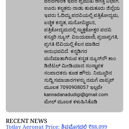
ವರದಿಗಾರಿಕೆ ಇವರ ಪ್ರಮುಖ ಆಸಕ್ತಿ ವಿಭಾಗ.
ಊರು ಕಲ್ಪತರು ನಾಡು ತುಮಕೂರು ಜಿಲ್ಲೆಯ
ಇವರು ಓದಿದ್ದು ಪದವಿಯಲ್ಲಿ ಪತ್ರಿಕೋದ್ಯಮ,
ಐಚ್ಚಿಕ ಕನ್ನಡ, ಮನೋವಿಜ್ಞಾನ,
ಪತ್ರಿಕೋದ್ಯಮದಲ್ಲಿ ಸ್ನಾತ್ತಕೋತ್ತರ ಪದವಿ.
ಕಸ್ತೂರಿ ನ್ಯೂಸ್‌. ವಿಜಯವಾಣಿ, ಪ್ರಜಾಪ್ರಗತಿ,
ಪ್ರಗತಿ ಟಿವಿಯಲ್ಲಿ ಕೆಲಸ ಮಾಡಿದ
ಅನುಭವವಿದೆ. ಕನ್ನಡಿಗರ
ಮನೆಮಾತಾಗಿರುವ ಕನ್ನಡ ನ್ಯೂಸ್‌ನೌ.ಕಾಂ
ಡಿಜಿಟಲ್‌ ಮೀಡಿಯಾದ ಸಂಸ್ಥಾಪಕ
ಸಂಪಾದಕರು ಕೂಡ ಹೌದು. ನಿಮ್ಮೂರಿನ
ಸುದ್ದಿ ಸಮಾಚಾರಗಳನ್ನು ನಮಗೆ ವಾಟ್ಸಪ್‌
ಮೂಲಕ 7090908057 ಇಲ್ಲವೇ
kannadanadudigi@gmail.com
ಮೇಲ್‌ ಮೂಲಕ ಕಳುಹಿಸಿಕೊಡಿ
RECENT NEWS
Today Aeronut Price: ಶಿವಮೊಗ್ಗದಲ್ಲಿ ₹88,099