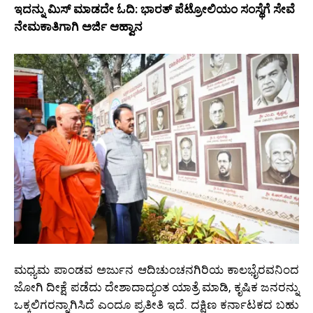
ಇದನ್ನು ಮಿಸ್‌ ಮಾಡದೇ ಓದಿ: ಭಾರತ್ ಪೆಟ್ರೋಲಿಯಂ ಸಂಸ್ಥೆಗೆ ಸೇವೆ
ನೇಮಕಾತಿಗಾಗಿ ಅರ್ಜಿ ಆಹ್ವಾನ
ಮಧ್ಯಮ ಪಾಂಡವ ಅರ್ಜುನ ಆದಿಚುಂಚನಗಿರಿಯ ಕಾಲಭೈರವನಿಂದ
ಜೋಗಿ ದೀಕ್ಷೆ ಪಡೆದು ದೇಶಾದಾದ್ಯಂತ ಯಾತ್ರೆ ಮಾಡಿ, ಕೃಷಿಕ ಜನರನ್ನು
ಒಕ್ಕಲಿಗರನ್ನಾಗಿಸಿದೆ ಎಂದೂ ಪ್ರತೀತಿ ಇದೆ. ದಕ್ಷಿಣ ಕರ್ನಾಟಕದ ಬಹು