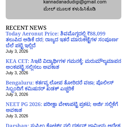
kannadanadudigi@gmail.com
ಮೇಲ್‌ ಮೂಲಕ ಕಳುಹಿಸಿಕೊಡಿ
RECENT NEWS
Today Aeronut Price: ಶಿವಮೊಗ್ಗದಲ್ಲಿ ₹88,099
ತಲುಪಿದ ಅಡಿಕೆ ದರ; ರಾಜ್ಯದ ಇತರೆ ಮಾರುಕಟ್ಟೆಗಳ ಸಂಪೂರ್ಣ
ಬೆಲೆ ಪಟ್ಟಿ ಇಲ್ಲಿದೆ
July 3, 2026
KEA CET: ಸಿಇಟಿ ವಿದ್ಯಾರ್ಥಿಗಳ ಗಮನಕ್ಕೆ; ಮರುಮೌಲ್ಯಮಾಪನ
ಅಂಕಪಟ್ಟಿ ಸಲ್ಲಿಸಲು ಅವಕಾಶ
July 3, 2026
Bengaluru: ಕರ್ತವ್ಯ ಲೋಪ ತೋರಿದರೆ ವಜಾ; ಪೊಲೀಸ್
ಸಿಬ್ಬಂದಿಗೆ ಕಮಿಷನರ್ ಖಡಕ್ ಎಚ್ಚರಿಕೆ
July 3, 2026
NEET PG 2026: ಪರೀಕ್ಷಾ ವೇಳಾಪಟ್ಟಿ ಪ್ರಕಟ; ಅರ್ಜಿ ಸಲ್ಲಿಕೆಗೆ
ಅವಕಾಶ
July 3, 2026
Darshan: ಸುಪ್ರೀಂ ಕೋರ್ಟ್ ನಲ್ಲಿ ದರ್ಶನ್ ಜಾಮೀನು ಆದೇಶ