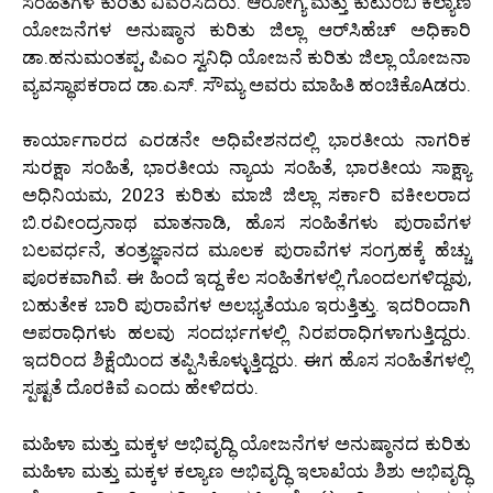
ಸಂಹಿತೆಗಳ ಕುರಿತು ವಿವರಿಸಿದರು. ಆರೋಗ್ಯ ಮತ್ತು ಕುಟುಂಬ ಕಲ್ಯಾಣ
ಯೋಜನೆಗಳ ಅನುಷ್ಠಾನ ಕುರಿತು ಜಿಲ್ಲಾ ಆರ್‌ಸಿಹೆಚ್ ಅಧಿಕಾರಿ
ಡಾ.ಹನುಮಂತಪ್ಪ, ಪಿಎಂ ಸ್ವನಿಧಿ ಯೋಜನೆ ಕುರಿತು ಜಿಲ್ಲಾ ಯೋಜನಾ
ವ್ಯವಸ್ಥಾಪಕರಾದ ಡಾ.ಎಸ್. ಸೌಮ್ಯ ಅವರು ಮಾಹಿತಿ ಹಂಚಿಕೊAಡರು.
ಕಾರ್ಯಾಗಾರದ ಎರಡನೇ ಅಧಿವೇಶನದಲ್ಲಿ ಭಾರತೀಯ ನಾಗರಿಕ
ಸುರಕ್ಷಾ ಸಂಹಿತೆ, ಭಾರತೀಯ ನ್ಯಾಯ ಸಂಹಿತೆ, ಭಾರತೀಯ ಸಾಕ್ಷ್ಯಾ
ಅಧಿನಿಯಮ, 2023 ಕುರಿತು ಮಾಜಿ ಜಿಲ್ಲಾ ಸರ್ಕಾರಿ ವಕೀಲರಾದ
ಬಿ.ರವೀಂದ್ರನಾಥ ಮಾತನಾಡಿ, ಹೊಸ ಸಂಹಿತೆಗಳು ಪುರಾವೆಗಳ
ಬಲವರ್ಧನೆ, ತಂತ್ರಜ್ಞಾನದ ಮೂಲಕ ಪುರಾವೆಗಳ ಸಂಗ್ರಹಕ್ಕೆ ಹೆಚ್ಚು
ಪೂರಕವಾಗಿವೆ. ಈ ಹಿಂದೆ ಇದ್ದ ಕೆಲ ಸಂಹಿತೆಗಳಲ್ಲಿ ಗೊಂದಲಗಳಿದ್ದವು,
ಬಹುತೇಕ ಬಾರಿ ಪುರಾವೆಗಳ ಅಲಭ್ಯತೆಯೂ ಇರುತ್ತಿತ್ತು. ಇದರಿಂದಾಗಿ
ಅಪರಾಧಿಗಳು ಹಲವು ಸಂದರ್ಭಗಳಲ್ಲಿ ನಿರಪರಾಧಿಗಳಾಗುತ್ತಿದ್ದರು.
ಇದರಿಂದ ಶಿಕ್ಷೆಯಿಂದ ತಪ್ಪಿಸಿಕೊಳ್ಳುತ್ತಿದ್ದರು. ಈಗ ಹೊಸ ಸಂಹಿತೆಗಳಲ್ಲಿ
ಸ್ಪಷ್ಟತೆ ದೊರಕಿವೆ ಎಂದು ಹೇಳಿದರು.
ಮಹಿಳಾ ಮತ್ತು ಮಕ್ಕಳ ಅಭಿವೃದ್ಧಿ ಯೋಜನೆಗಳ ಅನುಷ್ಠಾನದ ಕುರಿತು
ಮಹಿಳಾ ಮತ್ತು ಮಕ್ಕಳ ಕಲ್ಯಾಣ ಅಭಿವೃದ್ಧಿ ಇಲಾಖೆಯ ಶಿಶು ಅಭಿವೃದ್ಧಿ