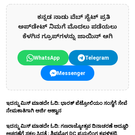
ಕನ್ನಡ ನಾಡು ವೆಬ್ ಸೈಟ್ ಪ್ರತಿ
ಅಪ್‌ಡೇಟ್‌ ನಿಮಗೆ ಮೊದಲು ಪಡೆಯಲು
ಕೆಳಗಿನ ಗ್ರೂಪ್‌ಗಳನ್ನು ಜಾಯಿನ್ ಆಗಿ
WhatsApp
Telegram
Messenger
ಇದನ್ನು ಮಿಸ್‌ ಮಾಡದೇ ಓದಿ: ಭಾರತ್ ಪೆಟ್ರೋಲಿಯಂ ಸಂಸ್ಥೆಗೆ ಸೇವೆ
ನೇಮಕಾತಿಗಾಗಿ ಅರ್ಜಿ ಆಹ್ವಾನ
ಇದನ್ನು ಮಿಸ್‌ ಮಾಡದೇ ಓದಿ: ಗಣರಾಜ್ಯೋತ್ಸವ ದಿನಾಚರಣೆ ಅದ್ದೂರಿ
ಆಚರಣೆಗೆ ಸಕಲ ಸಿದ್ದತೆ : ಶಿವಮೊಗ್ಗ DC ಪ್ರಭುಲಿಂಗ ಕವಳಿಕಟ್ಟಿ