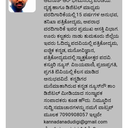
ಅವಿನಾಶ್‌ ಆರ್‌ ಭೀಮಸಂದ್ರ ಪರಿಚಯ:
ದೃಶ್ಯ ಹಾಗೂ ಡಿಜಿಟಲ್ ಮಾಧ್ಯಮ
ವರದಿಗಾರಿಕೆಯಲ್ಲಿ 15 ವರ್ಷಗಳ ಅನುಭವ,
ತನಿಖಾ ಪತ್ರಿಕೋದ್ಯಮ, ಅಪರಾಧ
ವರದಿಗಾರಿಕೆ ಇವರ ಪ್ರಮುಖ ಆಸಕ್ತಿ ವಿಭಾಗ.
ಊರು ಕಲ್ಪತರು ನಾಡು ತುಮಕೂರು ಜಿಲ್ಲೆಯ
ಇವರು ಓದಿದ್ದು ಪದವಿಯಲ್ಲಿ ಪತ್ರಿಕೋದ್ಯಮ,
ಐಚ್ಚಿಕ ಕನ್ನಡ, ಮನೋವಿಜ್ಞಾನ,
ಪತ್ರಿಕೋದ್ಯಮದಲ್ಲಿ ಸ್ನಾತ್ತಕೋತ್ತರ ಪದವಿ.
ಕಸ್ತೂರಿ ನ್ಯೂಸ್‌. ವಿಜಯವಾಣಿ, ಪ್ರಜಾಪ್ರಗತಿ,
ಪ್ರಗತಿ ಟಿವಿಯಲ್ಲಿ ಕೆಲಸ ಮಾಡಿದ
ಅನುಭವವಿದೆ. ಕನ್ನಡಿಗರ
ಮನೆಮಾತಾಗಿರುವ ಕನ್ನಡ ನ್ಯೂಸ್‌ನೌ.ಕಾಂ
ಡಿಜಿಟಲ್‌ ಮೀಡಿಯಾದ ಸಂಸ್ಥಾಪಕ
ಸಂಪಾದಕರು ಕೂಡ ಹೌದು. ನಿಮ್ಮೂರಿನ
ಸುದ್ದಿ ಸಮಾಚಾರಗಳನ್ನು ನಮಗೆ ವಾಟ್ಸಪ್‌
ಮೂಲಕ 7090908057 ಇಲ್ಲವೇ
kannadanadudigi@gmail.com