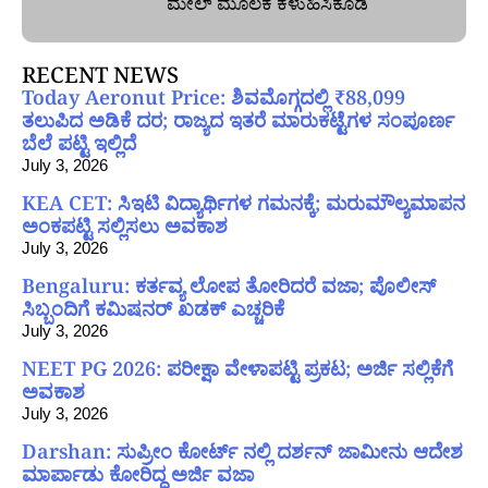
ಮೇಲ್‌ ಮೂಲಕ ಕಳುಹಿಸಿಕೊಡಿ
RECENT NEWS
Today Aeronut Price: ಶಿವಮೊಗ್ಗದಲ್ಲಿ ₹88,099
ತಲುಪಿದ ಅಡಿಕೆ ದರ; ರಾಜ್ಯದ ಇತರೆ ಮಾರುಕಟ್ಟೆಗಳ ಸಂಪೂರ್ಣ
ಬೆಲೆ ಪಟ್ಟಿ ಇಲ್ಲಿದೆ
July 3, 2026
KEA CET: ಸಿಇಟಿ ವಿದ್ಯಾರ್ಥಿಗಳ ಗಮನಕ್ಕೆ; ಮರುಮೌಲ್ಯಮಾಪನ
ಅಂಕಪಟ್ಟಿ ಸಲ್ಲಿಸಲು ಅವಕಾಶ
July 3, 2026
Bengaluru: ಕರ್ತವ್ಯ ಲೋಪ ತೋರಿದರೆ ವಜಾ; ಪೊಲೀಸ್
ಸಿಬ್ಬಂದಿಗೆ ಕಮಿಷನರ್ ಖಡಕ್ ಎಚ್ಚರಿಕೆ
July 3, 2026
NEET PG 2026: ಪರೀಕ್ಷಾ ವೇಳಾಪಟ್ಟಿ ಪ್ರಕಟ; ಅರ್ಜಿ ಸಲ್ಲಿಕೆಗೆ
ಅವಕಾಶ
July 3, 2026
Darshan: ಸುಪ್ರೀಂ ಕೋರ್ಟ್ ನಲ್ಲಿ ದರ್ಶನ್ ಜಾಮೀನು ಆದೇಶ
ಮಾರ್ಪಾಡು ಕೋರಿದ್ದ ಅರ್ಜಿ ವಜಾ