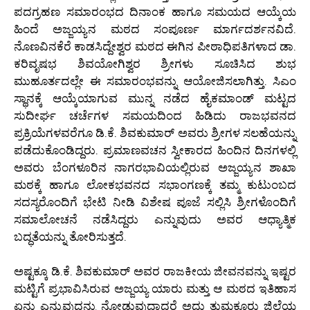
ಪದಗ್ರಹಣ ಸಮಾರಂಭದ ದಿನಾಂಕ ಹಾಗೂ ಸಮಯದ ಆಯ್ಕೆಯ
ಹಿಂದೆ ಅಜ್ಜಯ್ಯನ ಮಠದ ಸಂಪೂರ್ಣ ಮಾರ್ಗದರ್ಶನವಿದೆ.
ನೊಣವಿನಕೆರೆ ಕಾಡಸಿದ್ದೇಶ್ವರ ಮಠದ ಈಗಿನ ಪೀಠಾಧಿಪತಿಗಳಾದ ಡಾ.
ಕರಿವೃಷಭ ಶಿವಯೋಗಿಶ್ವರ ಶ್ರೀಗಳು ಸೂಚಿಸಿದ ಶುಭ
ಮುಹೂರ್ತದಲ್ಲೇ ಈ ಸಮಾರಂಭವನ್ನು ಆಯೋಜಿಸಲಾಗಿತ್ತು. ಸಿಎಂ
ಸ್ಥಾನಕ್ಕೆ ಆಯ್ಕೆಯಾಗುವ ಮುನ್ನ ನಡೆದ ಹೈಕಮಾಂಡ್ ಮಟ್ಟದ
ಸುದೀರ್ಘ ಚರ್ಚೆಗಳ ಸಮಯದಿಂದ ಹಿಡಿದು ರಾಜಭವನದ
ಪ್ರಕ್ರಿಯೆಗಳವರೆಗೂ ಡಿ.ಕೆ. ಶಿವಕುಮಾರ್ ಅವರು ಶ್ರೀಗಳ ಸಲಹೆಯನ್ನು
ಪಡೆದುಕೊಂಡಿದ್ದರು. ಪ್ರಮಾಣವಚನ ಸ್ವೀಕಾರದ ಹಿಂದಿನ ದಿನಗಳಲ್ಲಿ
ಅವರು ಬೆಂಗಳೂರಿನ ನಾಗರಭಾವಿಯಲ್ಲಿರುವ ಅಜ್ಜಯ್ಯನ ಶಾಖಾ
ಮಠಕ್ಕೆ ಹಾಗೂ ಲೋಕಭವನದ ಸಭಾಂಗಣಕ್ಕೆ ತಮ್ಮ ಕುಟುಂಬದ
ಸದಸ್ಯರೊಂದಿಗೆ ಭೇಟಿ ನೀಡಿ ವಿಶೇಷ ಪೂಜೆ ಸಲ್ಲಿಸಿ ಶ್ರೀಗಳೊಂದಿಗೆ
ಸಮಾಲೋಚನೆ ನಡೆಸಿದ್ದರು ಎನ್ನುವುದು ಅವರ ಆಧ್ಯಾತ್ಮಿಕ
ಬದ್ಧತೆಯನ್ನು ತೋರಿಸುತ್ತದೆ.
ಅಷ್ಟಕ್ಕೂ ಡಿ.ಕೆ. ಶಿವಕುಮಾರ್ ಅವರ ರಾಜಕೀಯ ಜೀವನವನ್ನು ಇಷ್ಟರ
ಮಟ್ಟಿಗೆ ಪ್ರಭಾವಿಸಿರುವ ಅಜ್ಜಯ್ಯ ಯಾರು ಮತ್ತು ಆ ಮಠದ ಇತಿಹಾಸ
ಏನು ಎನ್ನುವುದನ್ನು ನೋಡುವುದಾದರೆ ಅದು ತುಮಕೂರು ಜಿಲ್ಲೆಯ