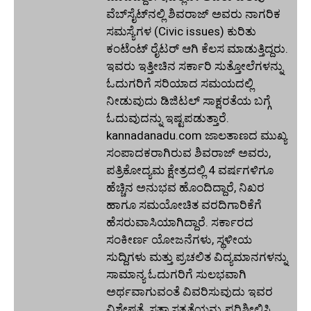
ವೆಬ್‌ಸೈಟ್‌ನಲ್ಲಿ ಶಿವರಾಜ್ ಅವರು ನಾಗರಿಕ
ಸಮಸ್ಯೆಗಳ (Civic issues) ಕುರಿತು
ಕಂಟೆಂಟ್ ರೈಟರ್ ಆಗಿ ಕೆಲಸ ಮಾಡುತ್ತಿದ್ದರು.
ಇವರು ಇತ್ತೀಚಿನ ಸರ್ಕಾರಿ ಸುತ್ತೋಲೆಗಳನ್ನು
ಓದುಗರಿಗೆ ಸರಿಯಾದ ಸಮಯದಲ್ಲಿ
ನೀಡುವುದು ಡಿಜಿಟಲ್ ಸಾಕ್ಷರತೆಯ ಬಗ್ಗೆ
ಓದುವುದನ್ನು ಇಷ್ಟಪಡುತ್ತಾರೆ.
kannadanadu.com ಜಾಲತಾಣದ ಮುಖ್ಯ
ಸಂಪಾದಕರಾಗಿರುವ ಶಿವರಾಜ್ ಅವರು,
ಪತ್ರಿಕೋದ್ಯಮ ಕ್ಷೇತ್ರದಲ್ಲಿ 4 ವರ್ಷಗಳಿಗೂ
ಹೆಚ್ಚಿನ ಅನುಭವ ಹೊಂದಿದ್ದಾರೆ, ನಿಖರ
ಹಾಗೂ ಸಮಯೋಚಿತ ವರದಿಗಾರಿಕೆಗೆ
ಹೆಸರುವಾಸಿಯಾಗಿದ್ದಾರೆ. ಸರ್ಕಾರದ
ಸಂಕೀರ್ಣ ಯೋಜನೆಗಳು, ಸ್ಥಳೀಯ
ಸುದ್ದಿಗಳು ಮತ್ತು ಪ್ರಚಲಿತ ವಿದ್ಯಮಾನಗಳನ್ನು
ಸಾಮಾನ್ಯ ಓದುಗರಿಗೆ ಸುಲಭವಾಗಿ
ಅರ್ಥವಾಗುವಂತೆ ವಿವರಿಸುವುದು ಇವರ
ವಿಶೇಷತೆ. ಸತ್ಯಾಸತ್ಯತೆಯನ್ನು ಪರಿಶೀಲಿಸಿ