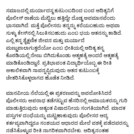
ಸಮಾಜದಲ್ಲಿ ಮರ್ಯಾದಸ್ಥ ಕುಟುಂಬದಿಂದ ಬಂದ ಆದಿತ್ಯನಿಗೆ
ಪೊಲೀಸ್ ಠಾಣೆಯ ಮೆಟ್ಟಿಲು ಹತ್ತಿದ್ದೇ ದೊಡ್ಡ ಅವಮಾನವೆಂದು
ಭಾಸವಾಗಿದೆ. ಮತ್ತೆ ಪೊಲೀಸರು ತನ್ನನ್ನು ಕರೆಯಬಹುದು ಅಥವಾ
ಸುಳ್ಳು ಕೇಸ್‌ನಲ್ಲಿ ಸಿಲುಕಿಸಬಹುದು ಎಂಬ ಭಯ ಆತನನ್ನು ಕಾಡಿದೆ.
ಎಲ್ಲಿ ತನ್ನ ಶೈಕ್ಷಣಿಕ ಜೀವನ ಮತ್ತು ಮರ್ಯಾದೆ
ಮಣ್ಣುಪಾಲಾಗುತ್ತದೆಯೋ ಎಂಬ ಭೀತಿಯಲ್ಲಿ ಆದಿತ್ಯ ತನ್ನ
ಕೊಠಡಿಯಲ್ಲಿ ನೇಣು ಬಿಗಿದುಕೊಂಡು ಆತ್ಮಹತ್ಯೆ ಅಂದರೆ ಆತ್ಮಹತ್ಯೆ
ಮಾಡಿಕೊಂಡಿದ್ದಾನೆ. ಪ್ರತಿಭಾವಂತ ವಿದ್ಯಾರ್ಥಿಯೊಬ್ಬ ಈ ರೀತಿ
ಅಕಾಲಿಕವಾಗಿ ಸಾವನ್ನಪ್ಪಿರುವುದು ಆತನ ಕುಟುಂಬಕ್ಕೆ
ಚೇತರಿಸಿಕೊಳ್ಳಲಾಗದ ಹೊಡೆತ ನೀಡಿದೆ.
ಮಾನವೀಯ ನೆಲೆಯಲ್ಲಿ ಈ ಪ್ರಕರಣವನ್ನು ಅವಲೋಕಿಸಿದರೆ
ಪೊಲೀಸರು ಅಪರಾಧ ತಡೆಗಟ್ಟುವ ಹೆಸರಿನಲ್ಲಿ ಅಮಾಯಕರನ್ನು ಗುರಿ
ಮಾಡುತ್ತಿರುವುದು ಅತ್ಯಂತ ವಿಷಾದನೀಯ ಸಂಗತಿಯಾಗಿದೆ. ಮಾದಕ
ವಸ್ತುಗಳ ದಂಧೆಯನ್ನು ಮಟ್ಟಹಾಕುವುದು ಪೊಲೀಸರ ಆದ್ಯ
ಕರ್ತವ್ಯವಾಗಿದ್ದರೂ ಸಂಶಯದ ಆಧಾರದ ಮೇಲೆ ವಶಕ್ಕೆ ಪಡೆದವರನ್ನು
ನಡೆಸಿಕೊಳ್ಳುವ ರೀತಿ ನಾಗರಿಕವಾಗಿರಬೇಕು. ಆದಿತ್ಯನಂತಹ