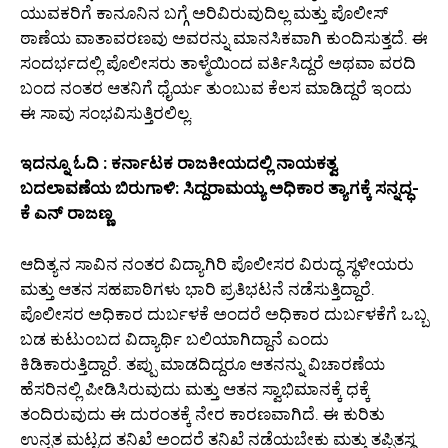
ಯುವಕರಿಗೆ ಕಾನೂನಿನ ಬಗ್ಗೆ ಅರಿವಿರುವುದಿಲ್ಲ ಮತ್ತು ಪೊಲೀಸ್
ಠಾಣೆಯ ವಾತಾವರಣವು ಅವರನ್ನು ಮಾನಸಿಕವಾಗಿ ಕುಂದಿಸುತ್ತದೆ. ಈ
ಸಂದರ್ಭದಲ್ಲಿ ಪೊಲೀಸರು ತಾಳ್ಮೆಯಿಂದ ವರ್ತಿಸಿದ್ದರೆ ಅಥವಾ ವರದಿ
ಬಂದ ನಂತರ ಆತನಿಗೆ ಧೈರ್ಯ ತುಂಬುವ ಕೆಲಸ ಮಾಡಿದ್ದರೆ ಇಂದು
ಈ ಸಾವು ಸಂಭವಿಸುತ್ತಿರಲಿಲ್ಲ.
ಇದನ್ನೂ ಓದಿ : ಕರ್ನಾಟಕ ರಾಜಕೀಯದಲ್ಲಿ ನಾಯಕತ್ವ
ಬದಲಾವಣೆಯ ಬಿರುಗಾಳಿ: ಸಿದ್ದರಾಮಯ್ಯ ಅಧಿಕಾರ ತ್ಯಾಗಕ್ಕೆ ಸನ್ನದ್ಧ-
ಕೆ ಎನ್ ರಾಜಣ್ಣ
ಆದಿತ್ಯನ ಸಾವಿನ ನಂತರ ವಿದ್ಯಾಗಿರಿ ಪೊಲೀಸರ ವಿರುದ್ಧ ಸ್ಥಳೀಯರು
ಮತ್ತು ಆತನ ಸಹಪಾಠಿಗಳು ಭಾರಿ ಪ್ರತಿಭಟನೆ ನಡೆಸುತ್ತಿದ್ದಾರೆ.
ಪೊಲೀಸರ ಅಧಿಕಾರ ದುರ್ಬಳಕೆ ಅಂದರೆ ಅಧಿಕಾರ ದುರ್ಬಳಕೆಗೆ ಒಬ್ಬ
ಬಡ ಕುಟುಂಬದ ವಿದ್ಯಾರ್ಥಿ ಬಲಿಯಾಗಿದ್ದಾನೆ ಎಂದು
ಕಿಡಿಕಾರುತ್ತಿದ್ದಾರೆ. ತಪ್ಪು ಮಾಡದಿದ್ದರೂ ಆತನನ್ನು ವಿಚಾರಣೆಯ
ಹೆಸರಿನಲ್ಲಿ ಪೀಡಿಸಿರುವುದು ಮತ್ತು ಆತನ ಸ್ವಾಭಿಮಾನಕ್ಕೆ ಧಕ್ಕೆ
ತಂದಿರುವುದು ಈ ದುರಂತಕ್ಕೆ ನೇರ ಕಾರಣವಾಗಿದೆ. ಈ ಕುರಿತು
ಉನ್ನತ ಮಟ್ಟದ ತನಿಖೆ ಅಂದರೆ ತನಿಖೆ ನಡೆಯಬೇಕು ಮತ್ತು ತಪ್ಪಿತಸ್ಥ