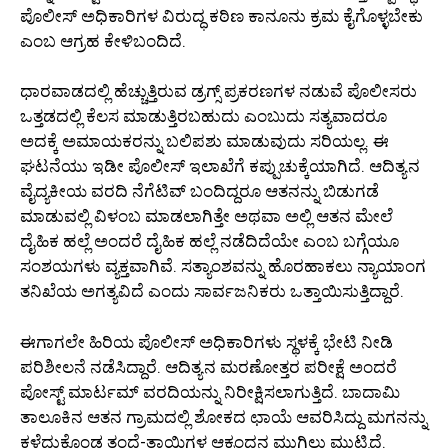
ಪೊಲೀಸ್ ಅಧಿಕಾರಿಗಳ ವಿರುದ್ಧ ಕಠಿಣ ಕಾನೂನು ಕ್ರಮ ಕೈಗೊಳ್ಳಬೇಕು
ಎಂಬ ಆಗ್ರಹ ಕೇಳಿಬಂದಿದೆ.
ಧಾರವಾಡದಲ್ಲಿ ಹೆಚ್ಚುತ್ತಿರುವ ಡ್ರಗ್ಸ್ ಪ್ರಕರಣಗಳ ನಡುವೆ ಪೊಲೀಸರು
ಒತ್ತಡದಲ್ಲಿ ಕೆಲಸ ಮಾಡುತ್ತಿರಬಹುದು ಎಂಬುದು ಸತ್ಯವಾದರೂ
ಅದಕ್ಕೆ ಅಮಾಯಕರನ್ನು ಬಲಿಪಶು ಮಾಡುವುದು ಸರಿಯಲ್ಲ. ಈ
ಘಟನೆಯು ಇಡೀ ಪೊಲೀಸ್ ಇಲಾಖೆಗೆ ಕಪ್ಪುಚುಕ್ಕೆಯಾಗಿದೆ. ಆದಿತ್ಯನ
ವೈದ್ಯಕೀಯ ವರದಿ ನೆಗೆಟಿವ್ ಬಂದಿದ್ದರೂ ಆತನನ್ನು ಬಿಡುಗಡೆ
ಮಾಡುವಲ್ಲಿ ವಿಳಂಬ ಮಾಡಲಾಗಿತ್ತೇ ಅಥವಾ ಅಲ್ಲಿ ಆತನ ಮೇಲೆ
ದೈಹಿಕ ಹಲ್ಲೆ ಅಂದರೆ ದೈಹಿಕ ಹಲ್ಲೆ ನಡೆದಿದೆಯೇ ಎಂಬ ಬಗ್ಗೆಯೂ
ಸಂಶಯಗಳು ವ್ಯಕ್ತವಾಗಿವೆ. ಸತ್ಯಾಂಶವನ್ನು ಹೊರಹಾಕಲು ನ್ಯಾಯಾಂಗ
ತನಿಖೆಯ ಅಗತ್ಯವಿದೆ ಎಂದು ಸಾರ್ವಜನಿಕರು ಒತ್ತಾಯಿಸುತ್ತಿದ್ದಾರೆ.
ಈಗಾಗಲೇ ಹಿರಿಯ ಪೊಲೀಸ್ ಅಧಿಕಾರಿಗಳು ಸ್ಥಳಕ್ಕೆ ಭೇಟಿ ನೀಡಿ
ಪರಿಶೀಲನೆ ನಡೆಸಿದ್ದಾರೆ. ಆದಿತ್ಯನ ಮರಣೋತ್ತರ ಪರೀಕ್ಷೆ ಅಂದರೆ
ಪೋಸ್ಟ್ ಮಾರ್ಟಮ್ ವರದಿಯನ್ನು ನಿರೀಕ್ಷಿಸಲಾಗುತ್ತಿದೆ. ಬಾದಾಮಿ
ತಾಲೂಕಿನ ಆತನ ಗ್ರಾಮದಲ್ಲಿ ಶೋಕದ ಛಾಯೆ ಆವರಿಸಿದ್ದು ಮಗನನ್ನು
ಕಳೆದುಕೊಂಡ ತಂದೆ-ತಾಯಿಗಳ ಆಕ್ರಂದನ ಮುಗಿಲು ಮುಟ್ಟಿದೆ.