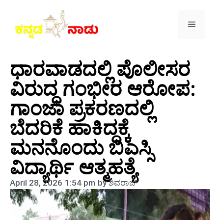
ಧಾರವಾಡದಲ್ಲಿ ಪೊಲೀಸರ
ವಿರುದ್ಧ ಗಂಭೀರ ಆರೋಪ:
ಗಾಂಜಾ ಪ್ರಕರಣದಲ್ಲಿ
ಬೆದರಿಕೆ ಹಾಕಿದ್ದಕ್ಕೆ
ಮನನೊಂದು ಬಿಎಸ್ಸಿ
ವಿದ್ಯಾರ್ಥಿ ಆತ್ಮಹತ್ಯೆ
April 28, 2026
1:54 pm
by
ಶಿವರಾಜ್