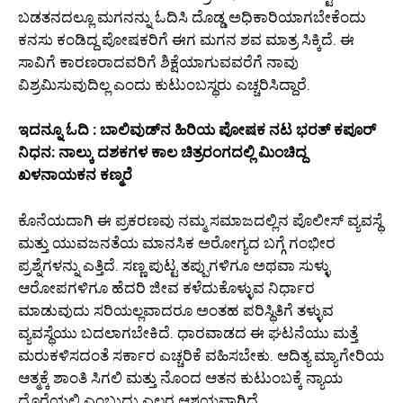
ಬಡತನದಲ್ಲೂ ಮಗನನ್ನು ಓದಿಸಿ ದೊಡ್ಡ ಅಧಿಕಾರಿಯಾಗಬೇಕೆಂದು
ಕನಸು ಕಂಡಿದ್ದ ಪೋಷಕರಿಗೆ ಈಗ ಮಗನ ಶವ ಮಾತ್ರ ಸಿಕ್ಕಿದೆ. ಈ
ಸಾವಿಗೆ ಕಾರಣರಾದವರಿಗೆ ಶಿಕ್ಷೆಯಾಗುವವರೆಗೆ ನಾವು
ವಿಶ್ರಮಿಸುವುದಿಲ್ಲ ಎಂದು ಕುಟುಂಬಸ್ಥರು ಎಚ್ಚರಿಸಿದ್ದಾರೆ.
ಇದನ್ನೂ ಓದಿ : ಬಾಲಿವುಡ್‌ನ ಹಿರಿಯ ಪೋಷಕ ನಟ ಭರತ್ ಕಪೂರ್
ನಿಧನ: ನಾಲ್ಕು ದಶಕಗಳ ಕಾಲ ಚಿತ್ರರಂಗದಲ್ಲಿ ಮಿಂಚಿದ್ದ
ಖಳನಾಯಕನ ಕಣ್ಮರೆ
ಕೊನೆಯದಾಗಿ ಈ ಪ್ರಕರಣವು ನಮ್ಮ ಸಮಾಜದಲ್ಲಿನ ಪೊಲೀಸ್ ವ್ಯವಸ್ಥೆ
ಮತ್ತು ಯುವಜನತೆಯ ಮಾನಸಿಕ ಅರೋಗ್ಯದ ಬಗ್ಗೆ ಗಂಭೀರ
ಪ್ರಶ್ನೆಗಳನ್ನು ಎತ್ತಿದೆ. ಸಣ್ಣ ಪುಟ್ಟ ತಪ್ಪುಗಳಿಗೂ ಅಥವಾ ಸುಳ್ಳು
ಆರೋಪಗಳಿಗೂ ಹೆದರಿ ಜೀವ ಕಳೆದುಕೊಳ್ಳುವ ನಿರ್ಧಾರ
ಮಾಡುವುದು ಸರಿಯಲ್ಲವಾದರೂ ಅಂತಹ ಪರಿಸ್ಥಿತಿಗೆ ತಳ್ಳುವ
ವ್ಯವಸ್ಥೆಯು ಬದಲಾಗಬೇಕಿದೆ. ಧಾರವಾಡದ ಈ ಘಟನೆಯು ಮತ್ತೆ
ಮರುಕಳಿಸದಂತೆ ಸರ್ಕಾರ ಎಚ್ಚರಿಕೆ ವಹಿಸಬೇಕು. ಆದಿತ್ಯ ಮ್ಯಾಗೇರಿಯ
ಆತ್ಮಕ್ಕೆ ಶಾಂತಿ ಸಿಗಲಿ ಮತ್ತು ನೊಂದ ಆತನ ಕುಟುಂಬಕ್ಕೆ ನ್ಯಾಯ
ದೊರೆಯಲಿ ಎಂಬುದು ಎಲ್ಲರ ಆಶಯವಾಗಿದೆ.