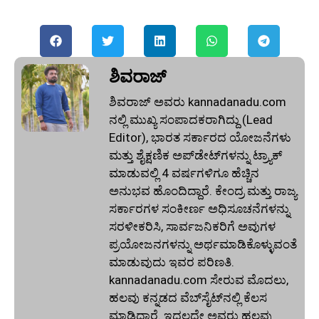
ಶಿವರಾಜ್
ಶಿವರಾಜ್ ಅವರು kannadanadu.com
ನಲ್ಲಿ ಮುಖ್ಯ ಸಂಪಾದಕರಾಗಿದ್ದು (Lead
Editor), ಭಾರತ ಸರ್ಕಾರದ ಯೋಜನೆಗಳು
ಮತ್ತು ಶೈಕ್ಷಣಿಕ ಅಪ್‌ಡೇಟ್‌ಗಳನ್ನು ಟ್ರ್ಯಾಕ್
ಮಾಡುವಲ್ಲಿ 4 ವರ್ಷಗಳಿಗೂ ಹೆಚ್ಚಿನ
ಅನುಭವ ಹೊಂದಿದ್ದಾರೆ. ಕೇಂದ್ರ ಮತ್ತು ರಾಜ್ಯ
ಸರ್ಕಾರಗಳ ಸಂಕೀರ್ಣ ಅಧಿಸೂಚನೆಗಳನ್ನು
ಸರಳೀಕರಿಸಿ, ಸಾರ್ವಜನಿಕರಿಗೆ ಅವುಗಳ
ಪ್ರಯೋಜನಗಳನ್ನು ಅರ್ಥಮಾಡಿಕೊಳ್ಳುವಂತೆ
ಮಾಡುವುದು ಇವರ ಪರಿಣತಿ.
kannadanadu.com ಸೇರುವ ಮೊದಲು,
ಹಲವು ಕನ್ನಡದ ವೆಬ್‌ಸೈಟ್‌ನಲ್ಲಿ ಕೆಲಸ
ಮಾಡಿದ್ದಾರೆ. ಇದಲ್ಲದೇ ಅವರು ಹಲವು