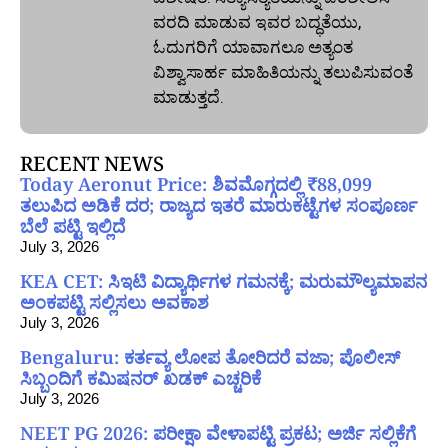
ವರದಿ ಮಾಡುವ ಇವರ ಬದ್ಧತೆಯು,
ಓದುಗರಿಗೆ ಯಾವಾಗಲೂ ಅತ್ಯಂತ
ವಿಶ್ವಾಸಾರ್ಹ ಮಾಹಿತಿಯನ್ನು ತಲುಪಿಸುವಂತೆ
ಮಾಡುತ್ತದೆ.
RECENT NEWS
Today Aeronut Price: ಶಿವಮೊಗ್ಗದಲ್ಲಿ ₹88,099
ತಲುಪಿದ ಅಡಿಕೆ ದರ; ರಾಜ್ಯದ ಇತರೆ ಮಾರುಕಟ್ಟೆಗಳ ಸಂಪೂರ್ಣ
ಬೆಲೆ ಪಟ್ಟಿ ಇಲ್ಲಿದೆ
July 3, 2026
KEA CET: ಸಿಇಟಿ ವಿದ್ಯಾರ್ಥಿಗಳ ಗಮನಕ್ಕೆ; ಮರುಮೌಲ್ಯಮಾಪನ
ಅಂಕಪಟ್ಟಿ ಸಲ್ಲಿಸಲು ಅವಕಾಶ
July 3, 2026
Bengaluru: ಕರ್ತವ್ಯ ಲೋಪ ತೋರಿದರೆ ವಜಾ; ಪೊಲೀಸ್
ಸಿಬ್ಬಂದಿಗೆ ಕಮಿಷನರ್ ಖಡಕ್ ಎಚ್ಚರಿಕೆ
July 3, 2026
NEET PG 2026: ಪರೀಕ್ಷಾ ವೇಳಾಪಟ್ಟಿ ಪ್ರಕಟ; ಅರ್ಜಿ ಸಲ್ಲಿಕೆಗೆ