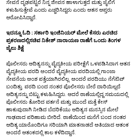
ಸೇವನೆ ದೃಢಪಟ್ಟರೆ ನಿನ್ನ ಜೀವನ ಹಾಳಾಗುತ್ತದೆ ಮತ್ತು ಜೈಲಿಗೆ
ಕಳುಹಿಸುತ್ತೇವೆ ಎಂದು ಎಚ್ಚರಿಸಿದ್ದರು ಎಂದು ಆತನ ಆಪ್ತರು
ಆರೋಪಿಸಿದ್ದಾರೆ.
ಇದನ್ನೂ ಓದಿ : ಸರ್ಕಾರಿ ಇಂಜಿನಿಯರ್ ಮೇಲೆ ಕೆಸರು ಎರಚಿದ
ಪ್ರಕರಣದಲ್ಲಿಸಚಿವ ನಿತೇಶ್ ನಾರಾಯಣ ರಾಣೆಗೆ ಒಂದು ತಿಂಗಳ
ಜೈಲು ಶಿಕ್ಷೆ
ಪೊಲೀಸರು ಆದಿತ್ಯನನ್ನು ವೈದ್ಯಕೀಯ ಪರೀಕ್ಷೆಗೆ ಒಳಪಡಿಸಿದಾಗ ಆತನ
ವೈದ್ಯಕೀಯ ವರದಿ ಅಂದರೆ ವೈದ್ಯಕೀಯ ವರದಿಯಲ್ಲಿ ಗಾಂಜಾ
ಸೇವನೆಯ ಅಂಶ ಪತ್ತೆಯಾಗಿರಲಿಲ್ಲ. ಅಂದರೆ ವರದಿಯು ನೆಗೆಟಿವ್
ಬಂದಿತ್ತು. ವರದಿ ಬಂದ ನಂತರ ಪೊಲೀಸರು ಬೇರೆ ದಾರಿಯಿಲ್ಲದೆ
ಆದಿತ್ಯನನ್ನು ಬಿಟ್ಟು ಕಳುಹಿಸಿದ್ದರು. ಆದರೆ ಠಾಣೆಯಲ್ಲಿದ್ದ ಸಮಯದಲ್ಲಿ
ಪೊಲೀಸರು ತೋರಿದ ವರ್ತನೆ ಮತ್ತು ಮುಂದೆ ಮತ್ತೆ ಕೇಸ್
ಹಾಕುವುದಾಗಿ ನೀಡಿದ ಬೆದರಿಕೆಯು ಆದಿತ್ಯನ ಮನಸ್ಸಿನ ಮೇಲೆ
ಗಾಢವಾದ ಪರಿಣಾಮ ಬೀರಿದೆ. ಠಾಣೆಯಿಂದ ಮನೆಗೆ ಬಂದ ನಂತರ
ಆದಿತ್ಯ ಯಾರೊಂದಿಗೂ ಸರಿಯಾಗಿ ಮಾತನಾಡದೆ ಅತಿಯಾದ ಆತಂಕ
ಅಂದರೆ ಆತಂಕದಲ್ಲಿ ಕಾಲ ಕಳೆದಿದ್ದಾನೆ.