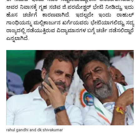
ಅವರ ನಿವಾಸಕ್ಕೆ ಗೃಹ ಸಚಿವ ಜಿ.ಪರಮೇಶ್ವರ್‌ ಭೇಟಿ ನೀಡಿದ್ದು, ಇದು
ಹೊಸ ಚರ್ಚೆಗೆ ಕಾರಣವಾಗಿದೆ. ಇದಲ್ಲದೇ ಇಂದು ರಾಹುಲ್‌
ಗಾಂಧಿಯನ್ನು ಮಲ್ಲಿಕಾರ್ಜುನ ಖರ್ಗೆಯವರು ಭೇಟಿಯಾಗಲಿದ್ದು, ಸದ್ಯ
ರಾಜ್ಯದಲ್ಲಿ ನಡೆಯುತ್ತಿರುವ ವಿದ್ಯಾಮಾನಗಳ ಬಗ್ಗೆ ಚರ್ಚೆ ನಡೆಸಲಿದ್ದಾರೆ
ಎನ್ನಲಾಗಿದೆ.
rahul gandhi and dk shivakumar