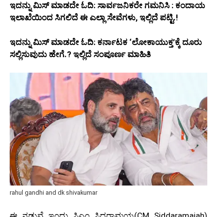
ಇದನ್ನು ಮಿಸ್‌ ಮಾಡದೇ ಓದಿ: ಸಾರ್ವಜನಿಕರೇ ಗಮನಿಸಿ : ಕಂದಾಯ
ಇಲಾಖೆಯಿಂದ ಸಿಗಲಿದೆ ಈ ಎಲ್ಲಾ ಸೇವೆಗಳು, ಇಲ್ಲಿದೆ ಪಟ್ಟಿ.!
ಇದನ್ನು ಮಿಸ್‌ ಮಾಡದೇ ಓದಿ: ಕರ್ನಾಟಕ ‘ಲೋಕಾಯುಕ್ತ’ಕ್ಕೆ ದೂರು
ಸಲ್ಲಿಸುವುದು ಹೇಗೆ.? ಇಲ್ಲಿದೆ ಸಂಪೂರ್ಣ ಮಾಹಿತಿ
rahul gandhi and dk shivakumar
ಈ ನಡುವೆ ಇಂದು ಸಿಎಂ ಸಿದ್ದರಾಮಯ್ಯ(CM Siddaramaiah)