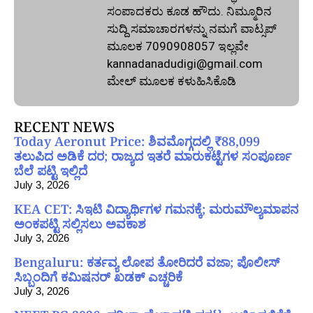
ಸಂಪಾದಕರು ಕೂಡ ಹೌದು. ನಿಮ್ಮೂರಿನ
ಸುದ್ದಿ ಸಮಾಚಾರಗಳನ್ನು ನಮಗೆ ವಾಟ್ಸಪ್‌
ಮೂಲಕ 7090908057 ಇಲ್ಲವೇ
kannadanadudigi@gmail.com
ಮೇಲ್‌ ಮೂಲಕ ಕಳುಹಿಸಿಕೊಡಿ
RECENT NEWS
Today Aeronut Price: ಶಿವಮೊಗ್ಗದಲ್ಲಿ ₹88,099
ತಲುಪಿದ ಅಡಿಕೆ ದರ; ರಾಜ್ಯದ ಇತರೆ ಮಾರುಕಟ್ಟೆಗಳ ಸಂಪೂರ್ಣ
ಬೆಲೆ ಪಟ್ಟಿ ಇಲ್ಲಿದೆ
July 3, 2026
KEA CET: ಸಿಇಟಿ ವಿದ್ಯಾರ್ಥಿಗಳ ಗಮನಕ್ಕೆ; ಮರುಮೌಲ್ಯಮಾಪನ
ಅಂಕಪಟ್ಟಿ ಸಲ್ಲಿಸಲು ಅವಕಾಶ
July 3, 2026
Bengaluru: ಕರ್ತವ್ಯ ಲೋಪ ತೋರಿದರೆ ವಜಾ; ಪೊಲೀಸ್
ಸಿಬ್ಬಂದಿಗೆ ಕಮಿಷನರ್ ಖಡಕ್ ಎಚ್ಚರಿಕೆ
July 3, 2026