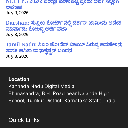
NEET PG 2026: ಪರೀಕ್ಷಾ ವೇಳಾಪಟ್ಟಿ ಪ್ರಕಟ; ಅರ್ಜಿ ಸಲ್ಲಿಕೆಗೆ
ಅವಕಾಶ
July 3, 2026
Darshan: ಸುಪ್ರೀಂ ಕೋರ್ಟ್ ನಲ್ಲಿ ದರ್ಶನ್ ಜಾಮೀನು ಆದೇಶ
ಮಾರ್ಪಾಡು ಕೋರಿದ್ದ ಅರ್ಜಿ ವಜಾ
July 3, 2026
Tamil Nadu: ಸಿಎಂ ಜೋಸೆಫ್ ವಿಜಯ್ ವಿರುದ್ಧ ಅವಹೇಳನ;
ಶಾಸಕ ಅನಿತಾ ರಾಧಾಕೃಷ್ಣನ್ ಬಂಧನ
July 3, 2026
Location
Kannada Nadu Digital Media
Bhimasandra, B.H. Road near Nalanda High
School, Tumkur District, Karnataka State, India
Quick Links