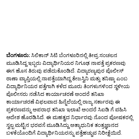
ಬೆಂಗಳೂರು:
ಸಿಲಿಕಾನ್ ಸಿಟಿ ಬೆಂಗಳೂರಿನಲ್ಲಿ ತೀವ್ರ ಸಂಚಲನ
ಮೂಡಿಸಿದ್ದ ಇಬ್ಬರು ವಿದ್ಯಾರ್ಥಿನಿಯರ ನಿಗೂಢ ನಾಪತ್ತೆ ಪ್ರಕರಣವು
ಈಗ ಹೊಸ ತಿರುವು ಪಡೆದುಕೊಂಡಿದೆ. ವಿದ್ಯಾರಣ್ಯಪುರ ಪೊಲೀಸ್
ಠಾಣಾ ವ್ಯಾಪ್ತಿಯಲ್ಲಿ ನಾಪತ್ತೆಯಾಗಿದ್ದ ತೇಜಸ್ವಿನಿ ಮತ್ತು ತನಿಷ್ಕಾ ಎಂಬ
ವಿದ್ಯಾರ್ಥಿನಿಯರ ಪತ್ತೆಗಾಗಿ ಕಳೆದ ಮೂರು ತಿಂಗಳುಗಳಿಂದ ಸ್ಥಳೀಯ
ಪೊಲೀಸರು ನಡೆಸಿದ ಕಾರ್ಯಾಚರಣೆ ಅಂದರೆ ತನಿಖಾ
ಕಾರ್ಯಾಚರಣೆ ವಿಫಲವಾದ ಹಿನ್ನೆಲೆಯಲ್ಲಿ ರಾಜ್ಯ ಸರ್ಕಾರವು ಈ
ಪ್ರಕರಣವನ್ನು ಅಪರಾಧ ತನಿಖಾ ಇಲಾಖೆ ಅಂದರೆ ಸಿಐಡಿ ಗೆ ವಹಿಸಿ
ಆದೇಶ ಹೊರಡಿಸಿದೆ. ಈ ಮಹತ್ವದ ನಿರ್ಧಾರವು ನೊಂದ ಪೋಷಕರಲ್ಲಿ
ಸ್ವಲ್ಪ ಮಟ್ಟಿನ ಭರವಸೆ ಮೂಡಿಸಿದ್ದು ಅತ್ಯಾಧುನಿಕ ತಂತ್ರಜ್ಞಾನದ
ಬಳಕೆಯೊಂದಿಗೆ ವಿದ್ಯಾರ್ಥಿನಿಯರನ್ನು ಪತ್ತೆಹಚ್ಚುವ ನಿರೀಕ್ಷೆಯಿದೆ.