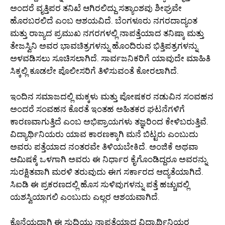
ಅಂದರೆ ವೃತ್ತಿಪರ ತನಿಖೆ ಆಗಿರಲಿದ್ದು ಸತ್ಯಾಂಶವು ಶೀಘ್ರವೇ
ಹೊರಬರಲಿದೆ ಎಂಬ ಆಶಯವಿದೆ. ಬೆಂಗಳೂರು ನಗರದಾದ್ಯಂತ
ಮತ್ತು ರಾಜ್ಯದ ಪ್ರಮುಖ ನಗರಗಳಲ್ಲಿ ನಾಪತ್ತೆಯಾದ ತನಿಷ್ಕಾ ಮತ್ತು
ತೇಜಸ್ವಿನಿ ಅವರ ಭಾವಚಿತ್ರಗಳನ್ನು ಹೊಂದಿರುವ ಭಿತ್ತಿಪತ್ರಗಳನ್ನು
ಅಳವಡಿಸಲು ಸೂಚಿಸಲಾಗಿದೆ. ಸಾರ್ವಜನಿಕರಿಗೆ ಯಾವುದೇ ಮಾಹಿತಿ
ಸಿಕ್ಕಲ್ಲಿ ಕೂಡಲೇ ಪೊಲೀಸರಿಗೆ ತಿಳಿಸುವಂತೆ ಕೋರಲಾಗಿದೆ.
ಇಂದಿನ ಸಮಾಜದಲ್ಲಿ ಮಕ್ಕಳು ಮತ್ತು ಪೋಷಕರ ನಡುವಿನ ಸಂವಹನ
ಅಂದರೆ ಸಂವಹನ ಕೊರತೆ ಇಂತಹ ಅಹಿತಕರ ಘಟನೆಗಳಿಗೆ
ಕಾರಣವಾಗುತ್ತಿದೆ ಎಂಬ ಅಭಿಪ್ರಾಯಗಳು ತಜ್ಞರಿಂದ ಕೇಳಿಬರುತ್ತಿವೆ.
ವಿದ್ಯಾರ್ಥಿನಿಯರು ಯಾವ ಕಾರಣಕ್ಕಾಗಿ ಮನೆ ಬಿಟ್ಟರು ಎಂಬುದು
ಅವರು ಪತ್ತೆಯಾದ ನಂತರವೇ ತಿಳಿಯಬೇಕಿದೆ. ಅಂಜಿಕೆ ಅಥವಾ
ಆಮಿಷಕ್ಕೆ ಒಳಗಾಗಿ ಅವರು ಈ ನಿರ್ಧಾರ ಕೈಗೊಂಡಿದ್ದರೂ ಅವರನ್ನು
ಸುರಕ್ಷಿತವಾಗಿ ಮರಳಿ ತರುವುದು ಈಗ ಸರ್ಕಾರದ ಆದ್ಯತೆಯಾಗಿದೆ.
ಸಿಐಡಿ ಈ ಪ್ರಕರಣದಲ್ಲಿ ಹೊಸ ಸುಳಿವುಗಳನ್ನು ಪತ್ತೆ ಹಚ್ಚುವಲ್ಲಿ
ಯಶಸ್ವಿಯಾಗಲಿ ಎಂಬುದು ಎಲ್ಲರ ಆಶಯವಾಗಿದೆ.
ಕೊನೆಯದಾಗಿ ಈ ಸುದ್ದಿಯು ನಾಪತ್ತೆಯಾದ ವಿದ್ಯಾರ್ಥಿನಿಯರ