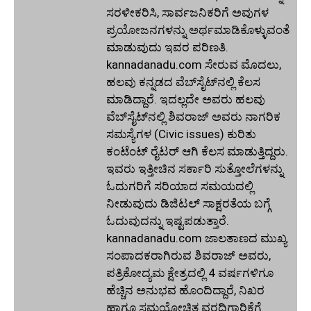
ಸರಳೀಕರಿಸಿ, ಸಾರ್ವಜನಿಕರಿಗೆ ಅವುಗಳ
ಪ್ರಯೋಜನಗಳನ್ನು ಅರ್ಥಮಾಡಿಕೊಳ್ಳುವಂತೆ
ಮಾಡುವುದು ಇವರ ಪರಿಣತಿ.
kannadanadu.com ಸೇರುವ ಮೊದಲು,
ಹಲವು ಕನ್ನಡದ ವೆಬ್‌ಸೈಟ್‌ನಲ್ಲಿ ಕೆಲಸ
ಮಾಡಿದ್ದಾರೆ. ಇದಲ್ಲದೇ ಅವರು ಹಲವು
ವೆಬ್‌ಸೈಟ್‌ನಲ್ಲಿ ಶಿವರಾಜ್ ಅವರು ನಾಗರಿಕ
ಸಮಸ್ಯೆಗಳ (Civic issues) ಕುರಿತು
ಕಂಟೆಂಟ್ ರೈಟರ್ ಆಗಿ ಕೆಲಸ ಮಾಡುತ್ತಿದ್ದರು.
ಇವರು ಇತ್ತೀಚಿನ ಸರ್ಕಾರಿ ಸುತ್ತೋಲೆಗಳನ್ನು
ಓದುಗರಿಗೆ ಸರಿಯಾದ ಸಮಯದಲ್ಲಿ
ನೀಡುವುದು ಡಿಜಿಟಲ್ ಸಾಕ್ಷರತೆಯ ಬಗ್ಗೆ
ಓದುವುದನ್ನು ಇಷ್ಟಪಡುತ್ತಾರೆ.
kannadanadu.com ಜಾಲತಾಣದ ಮುಖ್ಯ
ಸಂಪಾದಕರಾಗಿರುವ ಶಿವರಾಜ್ ಅವರು,
ಪತ್ರಿಕೋದ್ಯಮ ಕ್ಷೇತ್ರದಲ್ಲಿ 4 ವರ್ಷಗಳಿಗೂ
ಹೆಚ್ಚಿನ ಅನುಭವ ಹೊಂದಿದ್ದಾರೆ, ನಿಖರ
ಹಾಗೂ ಸಮಯೋಚಿತ ವರದಿಗಾರಿಕೆಗೆ