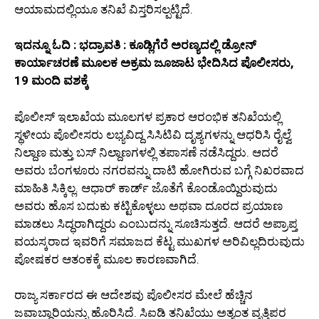
ಆಯಾಮದಲ್ಲಿಯೂ ತನಿಖೆ ವಿಸ್ತರಿಸಲ್ಪಟ್ಟಿದೆ.
ಇದನ್ನೂ ಓದಿ : ಭದ್ರಾವತಿ : ಕೂಡ್ಲಿಗೆರೆ ಅರಣ್ಯದಲ್ಲಿ ಡ್ರೋನ್
ಕಾರ್ಯಾಚರಣೆ ಮೂಲಕ ಅಕ್ರಮ ಜೂಜಾಟ ಭೇದಿಸಿದ ಪೊಲೀಸರು,
19 ಮಂದಿ ವಶಕ್ಕೆ
ಪೊಲೀಸ್ ಇಲಾಖೆಯ ಮೂಲಗಳ ಪ್ರಕಾರ ಆರಂಭಿಕ ತನಿಖೆಯಲ್ಲಿ
ಸ್ಥಳೀಯ ಪೊಲೀಸರು ಲಭ್ಯವಿದ್ದ ಸಿಸಿಟಿವಿ ದೃಶ್ಯಗಳನ್ನು ಆಧರಿಸಿ ರೈಲ್ವೆ
ನಿಲ್ದಾಣ ಮತ್ತು ಬಸ್ ನಿಲ್ದಾಣಗಳಲ್ಲಿ ತಪಾಸಣೆ ನಡೆಸಿದ್ದರು. ಆದರೆ
ಅವರು ಬೆಂಗಳೂರು ನಗರವನ್ನು ದಾಟಿ ಹೋಗಿರುವ ಬಗ್ಗೆ ನಿಖರವಾದ
ಮಾಹಿತಿ ಸಿಕ್ಕಿಲ್ಲ. ಆಧಾರ್ ಕಾರ್ಡ್ ಜೊತೆಗೆ ಕೊಂಡೊಯ್ದಿರುವುದು
ಅವರು ಹೊಸ ಬದುಕು ಕಟ್ಟಿಕೊಳ್ಳಲು ಅಥವಾ ದೂರದ ಪ್ರಯಾಣ
ಮಾಡಲು ಸಿದ್ಧರಾಗಿದ್ದರು ಎಂಬುದನ್ನು ಸೂಚಿಸುತ್ತದೆ. ಆದರೆ ಅಪ್ರಾಪ್ತ
ವಯಸ್ಕರಾದ ಇವರಿಗೆ ಸಮಾಜದ ಕೆಟ್ಟ ಮುಖಗಳ ಅರಿವಿಲ್ಲದಿರುವುದು
ಪೋಷಕರ ಆತಂಕಕ್ಕೆ ಮೂಲ ಕಾರಣವಾಗಿದೆ.
ರಾಜ್ಯ ಸರ್ಕಾರದ ಈ ಆದೇಶವು ಪೊಲೀಸರ ಮೇಲೆ ಹೆಚ್ಚಿನ
ಜವಾಬ್ದಾರಿಯನ್ನು ಹೊರಿಸಿದೆ. ಸಿಐಡಿ ತನಿಖೆಯು ಅತ್ಯಂತ ವೃತ್ತಿಪರ