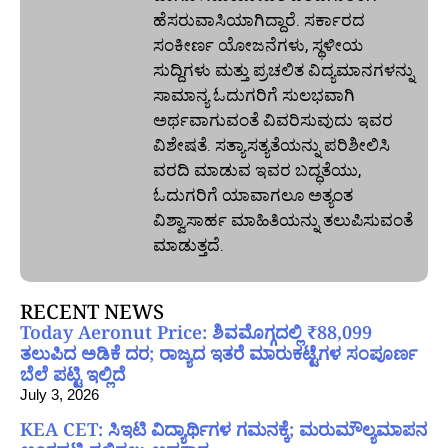
ಹೆಸರುವಾಸಿಯಾಗಿದ್ದಾರೆ. ಸರ್ಕಾರದ
ಸಂಕೀರ್ಣ ಯೋಜನೆಗಳು, ಸ್ಥಳೀಯ
ಸುದ್ದಿಗಳು ಮತ್ತು ಪ್ರಚಲಿತ ವಿದ್ಯಮಾನಗಳನ್ನು
ಸಾಮಾನ್ಯ ಓದುಗರಿಗೆ ಸುಲಭವಾಗಿ
ಅರ್ಥವಾಗುವಂತೆ ವಿವರಿಸುವುದು ಇವರ
ವಿಶೇಷತೆ. ಸತ್ಯಾಸತ್ಯತೆಯನ್ನು ಪರಿಶೀಲಿಸಿ
ವರದಿ ಮಾಡುವ ಇವರ ಬದ್ಧತೆಯು,
ಓದುಗರಿಗೆ ಯಾವಾಗಲೂ ಅತ್ಯಂತ
ವಿಶ್ವಾಸಾರ್ಹ ಮಾಹಿತಿಯನ್ನು ತಲುಪಿಸುವಂತೆ
ಮಾಡುತ್ತದೆ.
RECENT NEWS
Today Aeronut Price: ಶಿವಮೊಗ್ಗದಲ್ಲಿ ₹88,099
ತಲುಪಿದ ಅಡಿಕೆ ದರ; ರಾಜ್ಯದ ಇತರೆ ಮಾರುಕಟ್ಟೆಗಳ ಸಂಪೂರ್ಣ
ಬೆಲೆ ಪಟ್ಟಿ ಇಲ್ಲಿದೆ
July 3, 2026
KEA CET: ಸಿಇಟಿ ವಿದ್ಯಾರ್ಥಿಗಳ ಗಮನಕ್ಕೆ; ಮರುಮೌಲ್ಯಮಾಪನ