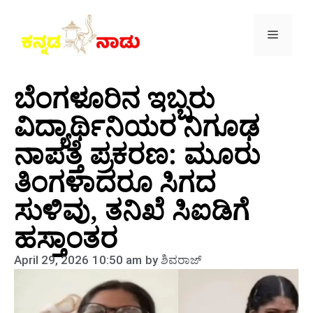
ಬೆಂಗಳೂರಿನ ಇಬ್ಬರು
ವಿದ್ಯಾರ್ಥಿನಿಯರ ನಿಗೂಢ
ನಾಪತ್ತೆ ಪ್ರಕರಣ: ಮೂರು
ತಿಂಗಳಾದರೂ ಸಿಗದ
ಸುಳಿವು, ತನಿಖೆ ಸಿಐಡಿಗೆ
ಹಸ್ತಾಂತರ
April 29, 2026
10:50 am
by
ಶಿವರಾಜ್