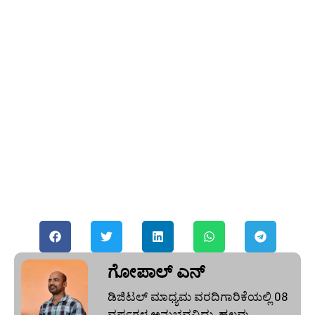
ಗೋಪಾಲ್‌ ಎನ್‌
ಡಿಜಿಟಲ್ ಮಾಧ್ಯಮ ವರದಿಗಾರಿಕೆಯಲ್ಲಿ 08
ವರ್ಷಗಳ ಅನುಭವವಿದ್ದು, ಹಲವು