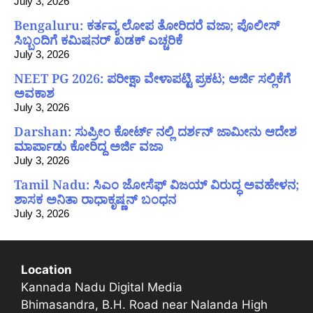
July 3, 2026
Bengaluru: ಕರ್ತವ್ಯ ಲೋಪ ತೋರಿದರೆ ವಜಾ; ಪೊಲೀಸ್
ಸಿಬ್ಬಂದಿಗೆ ಕಮಿಷನರ್ ಖಡಕ್ ಎಚ್ಚರಿಕೆ
July 3, 2026
NEET PG 2026: ಪರೀಕ್ಷಾ ವೇಳಾಪಟ್ಟಿ ಪ್ರಕಟ; ಅರ್ಜಿ ಸಲ್ಲಿಕೆಗೆ
ಅವಕಾಶ
July 3, 2026
Darshan: ಸುಪ್ರೀಂ ಕೋರ್ಟ್ ನಲ್ಲಿ ದರ್ಶನ್ ಜಾಮೀನು ಆದೇಶ
ಮಾರ್ಪಾಡು ಕೋರಿದ್ದ ಅರ್ಜಿ ವಜಾ
July 3, 2026
Tamil Nadu: ಸಿಎಂ ಜೋಸೆಫ್ ವಿಜಯ್ ವಿರುದ್ಧ ಅವಹೇಳನ;
ಶಾಸಕ ಅನಿತಾ ರಾಧಾಕೃಷ್ಣನ್ ಬಂಧನ
July 3, 2026
Location
Kannada Nadu Digital Media
Bhimasandra, B.H. Road near Nalanda High