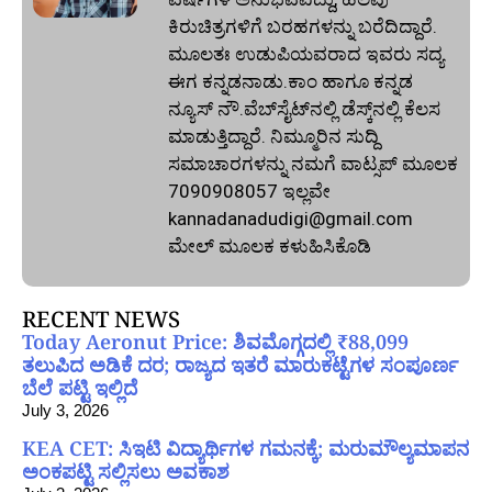
ಕಿರುಚಿತ್ರಗಳಿಗೆ ಬರಹಗಳನ್ನು ಬರೆದಿದ್ದಾರೆ.
ಮೂಲತಃ ಉಡುಪಿಯವರಾದ ಇವರು ಸದ್ಯ
ಈಗ ಕನ್ನಡನಾಡು.ಕಾಂ ಹಾಗೂ ಕನ್ನಡ
ನ್ಯೂಸ್‌ ನೌ.ವೆಬ್‌ಸೈಟ್‌ನಲ್ಲಿ ಡೆಸ್ಕ್‌ನಲ್ಲಿ ಕೆಲಸ
ಮಾಡುತ್ತಿದ್ದಾರೆ. ನಿಮ್ಮೂರಿನ ಸುದ್ದಿ
ಸಮಾಚಾರಗಳನ್ನು ನಮಗೆ ವಾಟ್ಸಪ್‌ ಮೂಲಕ
7090908057 ಇಲ್ಲವೇ
kannadanadudigi@gmail.com
ಮೇಲ್‌ ಮೂಲಕ ಕಳುಹಿಸಿಕೊಡಿ
RECENT NEWS
Today Aeronut Price: ಶಿವಮೊಗ್ಗದಲ್ಲಿ ₹88,099
ತಲುಪಿದ ಅಡಿಕೆ ದರ; ರಾಜ್ಯದ ಇತರೆ ಮಾರುಕಟ್ಟೆಗಳ ಸಂಪೂರ್ಣ
ಬೆಲೆ ಪಟ್ಟಿ ಇಲ್ಲಿದೆ
July 3, 2026
KEA CET: ಸಿಇಟಿ ವಿದ್ಯಾರ್ಥಿಗಳ ಗಮನಕ್ಕೆ; ಮರುಮೌಲ್ಯಮಾಪನ
ಅಂಕಪಟ್ಟಿ ಸಲ್ಲಿಸಲು ಅವಕಾಶ