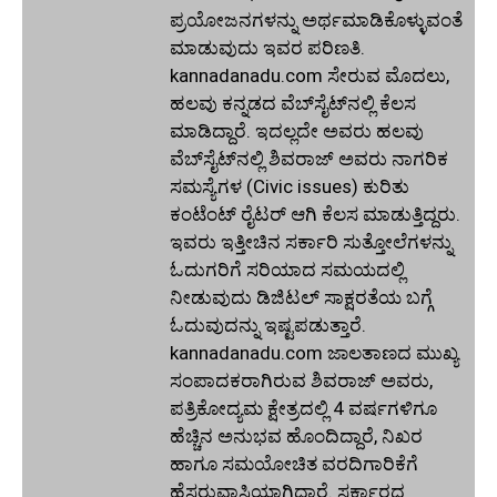
ಪ್ರಯೋಜನಗಳನ್ನು ಅರ್ಥಮಾಡಿಕೊಳ್ಳುವಂತೆ
ಮಾಡುವುದು ಇವರ ಪರಿಣತಿ.
kannadanadu.com ಸೇರುವ ಮೊದಲು,
ಹಲವು ಕನ್ನಡದ ವೆಬ್‌ಸೈಟ್‌ನಲ್ಲಿ ಕೆಲಸ
ಮಾಡಿದ್ದಾರೆ. ಇದಲ್ಲದೇ ಅವರು ಹಲವು
ವೆಬ್‌ಸೈಟ್‌ನಲ್ಲಿ ಶಿವರಾಜ್ ಅವರು ನಾಗರಿಕ
ಸಮಸ್ಯೆಗಳ (Civic issues) ಕುರಿತು
ಕಂಟೆಂಟ್ ರೈಟರ್ ಆಗಿ ಕೆಲಸ ಮಾಡುತ್ತಿದ್ದರು.
ಇವರು ಇತ್ತೀಚಿನ ಸರ್ಕಾರಿ ಸುತ್ತೋಲೆಗಳನ್ನು
ಓದುಗರಿಗೆ ಸರಿಯಾದ ಸಮಯದಲ್ಲಿ
ನೀಡುವುದು ಡಿಜಿಟಲ್ ಸಾಕ್ಷರತೆಯ ಬಗ್ಗೆ
ಓದುವುದನ್ನು ಇಷ್ಟಪಡುತ್ತಾರೆ.
kannadanadu.com ಜಾಲತಾಣದ ಮುಖ್ಯ
ಸಂಪಾದಕರಾಗಿರುವ ಶಿವರಾಜ್ ಅವರು,
ಪತ್ರಿಕೋದ್ಯಮ ಕ್ಷೇತ್ರದಲ್ಲಿ 4 ವರ್ಷಗಳಿಗೂ
ಹೆಚ್ಚಿನ ಅನುಭವ ಹೊಂದಿದ್ದಾರೆ, ನಿಖರ
ಹಾಗೂ ಸಮಯೋಚಿತ ವರದಿಗಾರಿಕೆಗೆ
ಹೆಸರುವಾಸಿಯಾಗಿದ್ದಾರೆ. ಸರ್ಕಾರದ