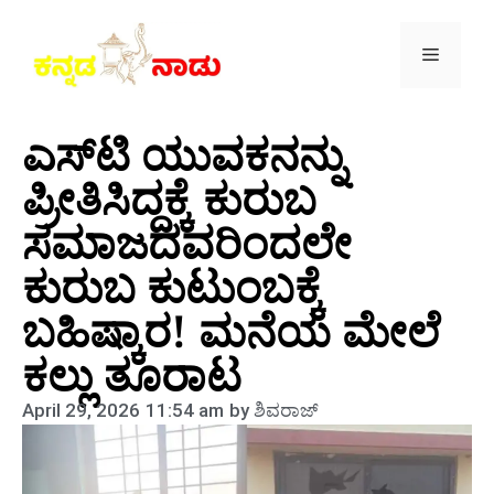
ಎಸ್​ಟಿ ಯುವಕನನ್ನು
ಪ್ರೀತಿಸಿದ್ದಕ್ಕೆ ಕುರುಬ
ಸಮಾಜದವರಿಂದಲೇ
ಕುರುಬ ಕುಟುಂಬಕ್ಕೆ
ಬಹಿಷ್ಕಾರ! ಮನೆಯ ಮೇಲೆ
ಕಲ್ಲು ತೂರಾಟ
April 29, 2026
11:54 am
by
ಶಿವರಾಜ್