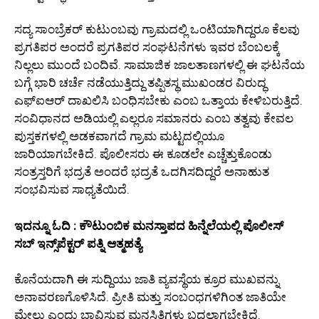
ಸದ್ಯ ಸಾಂಬ್ರೆಕರ್ ಕುಟುಂಬವು ಗ್ರಾಮದಲ್ಲಿ ಒಂಟಿಯಾಗಿದ್ದರೂ ಕೆಲವು
ಪ್ರಗತಿಪರ ಅಂದರೆ ಪ್ರಗತಿಪರ ಸಂಘಟನೆಗಳು ಇವರ ಬೆಂಬಲಕ್ಕೆ
ನಿಲ್ಲಲು ಮುಂದೆ ಬಂದಿವೆ. ಸಾಮಾಜಿಕ ಜಾಲತಾಣಗಳಲ್ಲಿ ಈ ಘಟನೆಯ
ಬಗ್ಗೆ ಭಾರಿ ಚರ್ಚೆ ನಡೆಯುತ್ತಿದ್ದು ತಪ್ಪಿತಸ್ಥ ಮುಖಂಡರ ವಿರುದ್ಧ
ಎಫ್‌ಐಆರ್ ದಾಖಲಿಸಿ ಬಂಧಿಸಬೇಕು ಎಂಬ ಒತ್ತಾಯ ಕೇಳಿಬರುತ್ತಿದೆ.
ಸಂವಿಧಾನದ ಅಡಿಯಲ್ಲಿ ಎಲ್ಲರೂ ಸಮಾನರು ಎಂಬ ತತ್ವವು ಕೇವಲ
ಪುಸ್ತಕಗಳಲ್ಲಿ ಅಡಕವಾಗದೆ ಗ್ರಾಮ ಮಟ್ಟದಲ್ಲಿಯೂ
ಜಾರಿಯಾಗಬೇಕಿದೆ. ಪೊಲೀಸರು ಈ ಕೂಡಲೇ ಎಚ್ಚೆತ್ತುಕೊಂಡು
ಸಂತ್ರಸ್ತರಿಗೆ ಭದ್ರತೆ ಅಂದರೆ ಭದ್ರತೆ ಒದಗಿಸದಿದ್ದರೆ ಅನಾಹುತ
ಸಂಭವಿಸುವ ಸಾಧ್ಯತೆಯಿದೆ.
ಇದನ್ನೂ ಓದಿ : ಕೌಟುಂಬಿಕ ಮನಸ್ತಾಪದ ಹಿನ್ನೆಲೆಯಲ್ಲಿ ಪೊಲೀಸ್
ಸಬ್ ಇನ್ಸ್‌ಪೆಕ್ಟರ್ ಪತ್ನಿ ಆತ್ಮಹತ್ಯೆ
ಕೊನೆಯದಾಗಿ ಈ ಸುದ್ದಿಯು ಜಾತಿ ವ್ಯವಸ್ಥೆಯ ಕ್ರೂರ ಮುಖವನ್ನು
ಅನಾವರಣಗೊಳಿಸಿದೆ. ಪ್ರೀತಿ ಮತ್ತು ಸಂಬಂಧಗಳಿಗಿಂತ ಜಾತಿಯೇ
ಮೇಲು ಎಂದು ಭಾವಿಸುವ ಮನಸ್ಥಿತಿಗಳು ಬದಲಾಗಬೇಕಿದೆ.