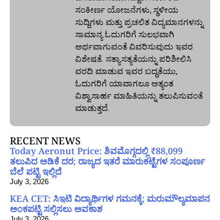
ಸಂಕೀರ್ಣ ಯೋಜನೆಗಳು, ಸ್ಥಳೀಯ
ಸುದ್ದಿಗಳು ಮತ್ತು ಪ್ರಚಲಿತ ವಿದ್ಯಮಾನಗಳನ್ನು
ಸಾಮಾನ್ಯ ಓದುಗರಿಗೆ ಸುಲಭವಾಗಿ
ಅರ್ಥವಾಗುವಂತೆ ವಿವರಿಸುವುದು ಇವರ
ವಿಶೇಷತೆ. ಸತ್ಯಾಸತ್ಯತೆಯನ್ನು ಪರಿಶೀಲಿಸಿ
ವರದಿ ಮಾಡುವ ಇವರ ಬದ್ಧತೆಯು,
ಓದುಗರಿಗೆ ಯಾವಾಗಲೂ ಅತ್ಯಂತ
ವಿಶ್ವಾಸಾರ್ಹ ಮಾಹಿತಿಯನ್ನು ತಲುಪಿಸುವಂತೆ
ಮಾಡುತ್ತದೆ.
RECENT NEWS
Today Aeronut Price: ಶಿವಮೊಗ್ಗದಲ್ಲಿ ₹88,099
ತಲುಪಿದ ಅಡಿಕೆ ದರ; ರಾಜ್ಯದ ಇತರೆ ಮಾರುಕಟ್ಟೆಗಳ ಸಂಪೂರ್ಣ
ಬೆಲೆ ಪಟ್ಟಿ ಇಲ್ಲಿದೆ
July 3, 2026
KEA CET: ಸಿಇಟಿ ವಿದ್ಯಾರ್ಥಿಗಳ ಗಮನಕ್ಕೆ; ಮರುಮೌಲ್ಯಮಾಪನ
ಅಂಕಪಟ್ಟಿ ಸಲ್ಲಿಸಲು ಅವಕಾಶ
July 3, 2026