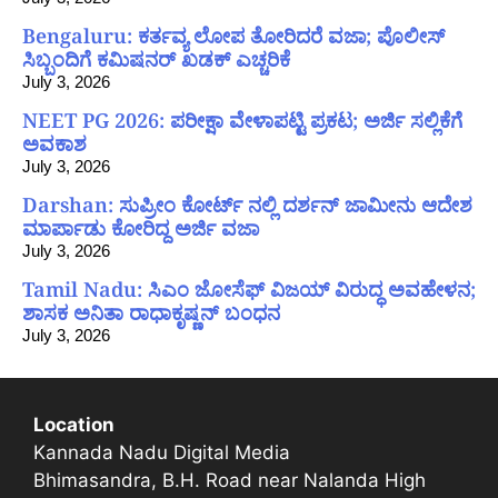
Bengaluru: ಕರ್ತವ್ಯ ಲೋಪ ತೋರಿದರೆ ವಜಾ; ಪೊಲೀಸ್
ಸಿಬ್ಬಂದಿಗೆ ಕಮಿಷನರ್ ಖಡಕ್ ಎಚ್ಚರಿಕೆ
July 3, 2026
NEET PG 2026: ಪರೀಕ್ಷಾ ವೇಳಾಪಟ್ಟಿ ಪ್ರಕಟ; ಅರ್ಜಿ ಸಲ್ಲಿಕೆಗೆ
ಅವಕಾಶ
July 3, 2026
Darshan: ಸುಪ್ರೀಂ ಕೋರ್ಟ್ ನಲ್ಲಿ ದರ್ಶನ್ ಜಾಮೀನು ಆದೇಶ
ಮಾರ್ಪಾಡು ಕೋರಿದ್ದ ಅರ್ಜಿ ವಜಾ
July 3, 2026
Tamil Nadu: ಸಿಎಂ ಜೋಸೆಫ್ ವಿಜಯ್ ವಿರುದ್ಧ ಅವಹೇಳನ;
ಶಾಸಕ ಅನಿತಾ ರಾಧಾಕೃಷ್ಣನ್ ಬಂಧನ
July 3, 2026
Location
Kannada Nadu Digital Media
Bhimasandra, B.H. Road near Nalanda High