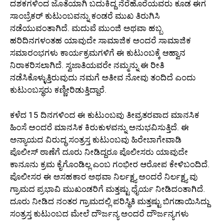
ದಶಕಗಳಿಂದ ಜೊತೆಯಾಗಿ ಬದುಕಿದ್ದ ನೆರೆಹೊರೆಯವರು ಕೂಡ ಈಗ
ಸಾಂಬ್ರೆಕರ್ ಕುಟುಂಬವನ್ನು ಕಂಡರೆ ಮುಖ ತಿರುಗಿಸಿ
ನಡೆಯುವಂತಾಗಿದೆ. ಮದುವೆ ಮುಂಜಿ ಅಥವಾ ಹಬ್ಬ
ಹರಿದಿನಗಳಂತಹ ಯಾವುದೇ ಸಾಮಾಜಿಕ ಅಂದರೆ ಸಾಮಾಜಿಕ
ಸಮಾರಂಭಗಳು ಕಾರ್ಯಕ್ರಮಗಳಿಗೆ ಈ ಕುಟುಂಬಕ್ಕೆ ಆಹ್ವಾನ
ನಿರಾಕರಿಸಲಾಗಿದೆ. ಸ್ವಜಾತಿಯವರೇ ನಮ್ಮನ್ನು ಈ ರೀತಿ
ನಡೆಸಿಕೊಳ್ಳುತ್ತಿರುವುದು ನಮಗೆ ಅತೀವ ನೋವು ತಂದಿದೆ ಎಂದು
ಕುಟುಂಬಸ್ಥರು ಕಣ್ಣೀರಿಡುತ್ತಿದ್ದಾರೆ.
ಕಳೆದ 15 ದಿನಗಳಿಂದ ಈ ಕುಟುಂಬವು ತೀವ್ರತರವಾದ ಮಾನಸಿಕ
ಹಿಂಸೆ ಅಂದರೆ ಮಾನಸಿಕ ಕಿರುಕುಳವನ್ನು ಅನುಭವಿಸುತ್ತಿದೆ. ಈ
ಅನ್ಯಾಯದ ವಿರುದ್ಧ ಸಂತ್ರಸ್ತ ಕುಟುಂಬವು ಹಿರೇಬಾಗೇವಾಡಿ
ಪೊಲೀಸ್ ಠಾಣೆಗೆ ದೂರು ನೀಡಿದ್ದರೂ ಪೊಲೀಸರು ಯಾವುದೇ
ಕಾನೂನು ಕ್ರಮ ಕೈಗೊಂಡಿಲ್ಲ ಎಂಬ ಗಂಭೀರ ಆರೋಪ ಕೇಳಿಬಂದಿದೆ.
ಪೊಲೀಸರ ಈ ಅಸಹಕಾರ ಅಥವಾ ನಿರ್ಲಕ್ಷ್ಯ ಅಂದರೆ ನಿರ್ಲಕ್ಷ್ಯ ವು
ಗ್ರಾಮದ ಪ್ರಭಾವಿ ಮುಖಂಡರಿಗೆ ಮತ್ತಷ್ಟು ಧೈರ್ಯ ನೀಡಿದಂತಾಗಿದೆ.
ದೂರು ನೀಡಿದ ನಂತರ ಗ್ರಾಮದಲ್ಲಿ ಪರಿಸ್ಥಿತಿ ಮತ್ತಷ್ಟು ಬಿಗಡಾಯಿಸಿದ್ದು
ಸಂತ್ರಸ್ತ ಕುಟುಂಬದ ಮೇಲೆ ದೌರ್ಜನ್ಯ ಅಂದರೆ ದೌರ್ಜನ್ಯಗಳು