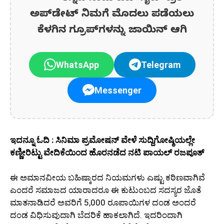
ಅಪ್‌ಡೇಟ್‌ ನಿಮಗೆ ಮೊದಲು ಪಡೆಯಲು
ಕೆಳಗಿನ ಗ್ರೂಪ್‌ಗಳನ್ನು ಜಾಯಿನ್ ಆಗಿ
WhatsApp
Telegram
Messenger
ಇದನ್ನೂ ಓದಿ : ಸಿನಿಮಾ ಪ್ರಮೋಷನ್ ವೇಳೆ ಸುದ್ದಿಗೋಷ್ಠಿಯಲ್ಲೇ
ಕಣ್ಣೀರಿಟ್ಟು ವೇದಿಕೆಯಿಂದ ಹೊರನಡೆದ ನಟಿ ಪಾಯಲ್ ರಜಪೂತ್
ಈ ಅಮಾನವೀಯ ಬಹಿಷ್ಕಾರದ ನಿಯಮಗಳು ಎಷ್ಟು ಕಠಿಣವಾಗಿವೆ
ಎಂದರೆ ಸಮಾಜದ ಯಾರಾದರೂ ಈ ಕುಟುಂಬದ ಸದಸ್ಯರ ಜೊತೆ
ಮಾತನಾಡಿದರೆ ಅವರಿಗೆ 5,000 ರೂಪಾಯಿಗಳ ದಂಡ ಅಂದರೆ
ದಂಡ ವಿಧಿಸುವುದಾಗಿ ಬೆದರಿಕೆ ಹಾಕಲಾಗಿದೆ. ಇದರಿಂದಾಗಿ