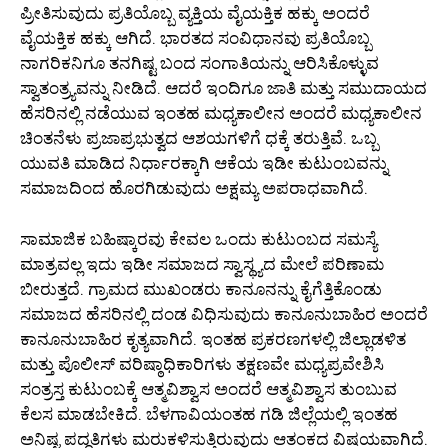
ಪ್ರೀತಿಸುವುದು ಪ್ರತಿಯೊಬ್ಬ ವ್ಯಕ್ತಿಯ ವೈಯಕ್ತಿಕ ಹಕ್ಕು ಅಂದರೆ
ವೈಯಕ್ತಿಕ ಹಕ್ಕು ಆಗಿದೆ. ಭಾರತದ ಸಂವಿಧಾನವು ಪ್ರತಿಯೊಬ್ಬ
ನಾಗರಿಕನಿಗೂ ತನಗಿಷ್ಟ ಬಂದ ಸಂಗಾತಿಯನ್ನು ಆರಿಸಿಕೊಳ್ಳುವ
ಸ್ವಾತಂತ್ರ್ಯವನ್ನು ನೀಡಿದೆ. ಆದರೆ ಇಂದಿಗೂ ಜಾತಿ ಮತ್ತು ಸಮುದಾಯದ
ಹೆಸರಿನಲ್ಲಿ ನಡೆಯುವ ಇಂತಹ ಮಧ್ಯಕಾಲೀನ ಅಂದರೆ ಮಧ್ಯಕಾಲೀನ
ಚಿಂತನೆಳು ಪ್ರಜಾಪ್ರಭುತ್ವದ ಆಶಯಗಳಿಗೆ ಧಕ್ಕೆ ತರುತ್ತಿವೆ. ಒಬ್ಬ
ಯುವತಿ ಮಾಡಿದ ನಿರ್ಧಾರಕ್ಕಾಗಿ ಆಕೆಯ ಇಡೀ ಕುಟುಂಬವನ್ನು
ಸಮಾಜದಿಂದ ಹೊರಗಿಡುವುದು ಅಕ್ಷಮ್ಯ ಅಪರಾಧವಾಗಿದೆ.
ಸಾಮಾಜಿಕ ಬಹಿಷ್ಕಾರವು ಕೇವಲ ಒಂದು ಕುಟುಂಬದ ಸಮಸ್ಯೆ
ಮಾತ್ರವಲ್ಲ ಇದು ಇಡೀ ಸಮಾಜದ ಸ್ವಾಸ್ಥ್ಯದ ಮೇಲೆ ಪರಿಣಾಮ
ಬೀರುತ್ತದೆ. ಗ್ರಾಮದ ಮುಖಂಡರು ಕಾನೂನನ್ನು ಕೈಗೆತ್ತಿಕೊಂಡು
ಸಮಾಜದ ಹೆಸರಿನಲ್ಲಿ ದಂಡ ವಿಧಿಸುವುದು ಕಾನೂನುಬಾಹಿರ ಅಂದರೆ
ಕಾನೂನುಬಾಹಿರ ಕೃತ್ಯವಾಗಿದೆ. ಇಂತಹ ಪ್ರಕರಣಗಳಲ್ಲಿ ಜಿಲ್ಲಾಡಳಿತ
ಮತ್ತು ಪೊಲೀಸ್ ವರಿಷ್ಠಾಧಿಕಾರಿಗಳು ತಕ್ಷಣವೇ ಮಧ್ಯಪ್ರವೇಶಿಸಿ
ಸಂತ್ರಸ್ತ ಕುಟುಂಬಕ್ಕೆ ಆತ್ಮವಿಶ್ವಾಸ ಅಂದರೆ ಆತ್ಮವಿಶ್ವಾಸ ತುಂಬುವ
ಕೆಲಸ ಮಾಡಬೇಕಿದೆ. ಬೆಳಗಾವಿಯಂತಹ ಗಡಿ ಜಿಲ್ಲೆಯಲ್ಲಿ ಇಂತಹ
ಅನಿಷ್ಟ ಪದ್ಧತಿಗಳು ಮರುಕಳಿಸುತ್ತಿರುವುದು ಆತಂಕದ ವಿಷಯವಾಗಿದೆ.