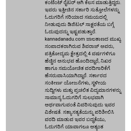
ಕಂಟೆಂಟ್ ರೈಟರ್ ಆಗಿ ಕೆಲಸ ಮಾಡುತ್ತಿದ್ದರು.
ಇವರು ಇತ್ತೀಚಿನ ಸರ್ಕಾರಿ ಸುತ್ತೋಲೆಗಳನ್ನು
ಓದುಗರಿಗೆ ಸರಿಯಾದ ಸಮಯದಲ್ಲಿ
ನೀಡುವುದು ಡಿಜಿಟಲ್ ಸಾಕ್ಷರತೆಯ ಬಗ್ಗೆ
ಓದುವುದನ್ನು ಇಷ್ಟಪಡುತ್ತಾರೆ.
kannadanadu.com ಜಾಲತಾಣದ ಮುಖ್ಯ
ಸಂಪಾದಕರಾಗಿರುವ ಶಿವರಾಜ್ ಅವರು,
ಪತ್ರಿಕೋದ್ಯಮ ಕ್ಷೇತ್ರದಲ್ಲಿ 4 ವರ್ಷಗಳಿಗೂ
ಹೆಚ್ಚಿನ ಅನುಭವ ಹೊಂದಿದ್ದಾರೆ, ನಿಖರ
ಹಾಗೂ ಸಮಯೋಚಿತ ವರದಿಗಾರಿಕೆಗೆ
ಹೆಸರುವಾಸಿಯಾಗಿದ್ದಾರೆ. ಸರ್ಕಾರದ
ಸಂಕೀರ್ಣ ಯೋಜನೆಗಳು, ಸ್ಥಳೀಯ
ಸುದ್ದಿಗಳು ಮತ್ತು ಪ್ರಚಲಿತ ವಿದ್ಯಮಾನಗಳನ್ನು
ಸಾಮಾನ್ಯ ಓದುಗರಿಗೆ ಸುಲಭವಾಗಿ
ಅರ್ಥವಾಗುವಂತೆ ವಿವರಿಸುವುದು ಇವರ
ವಿಶೇಷತೆ. ಸತ್ಯಾಸತ್ಯತೆಯನ್ನು ಪರಿಶೀಲಿಸಿ
ವರದಿ ಮಾಡುವ ಇವರ ಬದ್ಧತೆಯು,
ಓದುಗರಿಗೆ ಯಾವಾಗಲೂ ಅತ್ಯಂತ