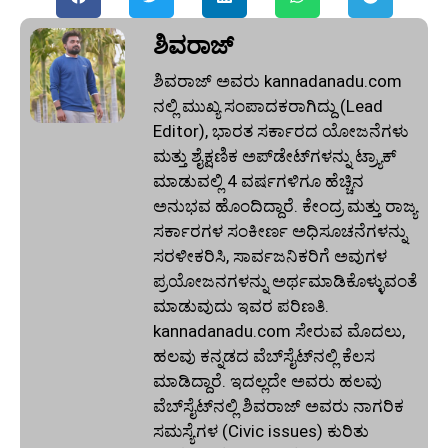
ಶಿವರಾಜ್
ಶಿವರಾಜ್ ಅವರು kannadanadu.com
ನಲ್ಲಿ ಮುಖ್ಯ ಸಂಪಾದಕರಾಗಿದ್ದು (Lead
Editor), ಭಾರತ ಸರ್ಕಾರದ ಯೋಜನೆಗಳು
ಮತ್ತು ಶೈಕ್ಷಣಿಕ ಅಪ್‌ಡೇಟ್‌ಗಳನ್ನು ಟ್ರ್ಯಾಕ್
ಮಾಡುವಲ್ಲಿ 4 ವರ್ಷಗಳಿಗೂ ಹೆಚ್ಚಿನ
ಅನುಭವ ಹೊಂದಿದ್ದಾರೆ. ಕೇಂದ್ರ ಮತ್ತು ರಾಜ್ಯ
ಸರ್ಕಾರಗಳ ಸಂಕೀರ್ಣ ಅಧಿಸೂಚನೆಗಳನ್ನು
ಸರಳೀಕರಿಸಿ, ಸಾರ್ವಜನಿಕರಿಗೆ ಅವುಗಳ
ಪ್ರಯೋಜನಗಳನ್ನು ಅರ್ಥಮಾಡಿಕೊಳ್ಳುವಂತೆ
ಮಾಡುವುದು ಇವರ ಪರಿಣತಿ.
kannadanadu.com ಸೇರುವ ಮೊದಲು,
ಹಲವು ಕನ್ನಡದ ವೆಬ್‌ಸೈಟ್‌ನಲ್ಲಿ ಕೆಲಸ
ಮಾಡಿದ್ದಾರೆ. ಇದಲ್ಲದೇ ಅವರು ಹಲವು
ವೆಬ್‌ಸೈಟ್‌ನಲ್ಲಿ ಶಿವರಾಜ್ ಅವರು ನಾಗರಿಕ
ಸಮಸ್ಯೆಗಳ (Civic issues) ಕುರಿತು