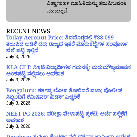
ವಿಶ್ವಾಸಾರ್ಹ ಮಾಹಿತಿಯನ್ನು ತಲುಪಿಸುವಂತೆ
ಮಾಡುತ್ತದೆ.
RECENT NEWS
Today Aeronut Price: ಶಿವಮೊಗ್ಗದಲ್ಲಿ ₹88,099
ತಲುಪಿದ ಅಡಿಕೆ ದರ; ರಾಜ್ಯದ ಇತರೆ ಮಾರುಕಟ್ಟೆಗಳ ಸಂಪೂರ್ಣ
ಬೆಲೆ ಪಟ್ಟಿ ಇಲ್ಲಿದೆ
July 3, 2026
KEA CET: ಸಿಇಟಿ ವಿದ್ಯಾರ್ಥಿಗಳ ಗಮನಕ್ಕೆ; ಮರುಮೌಲ್ಯಮಾಪನ
ಅಂಕಪಟ್ಟಿ ಸಲ್ಲಿಸಲು ಅವಕಾಶ
July 3, 2026
Bengaluru: ಕರ್ತವ್ಯ ಲೋಪ ತೋರಿದರೆ ವಜಾ; ಪೊಲೀಸ್
ಸಿಬ್ಬಂದಿಗೆ ಕಮಿಷನರ್ ಖಡಕ್ ಎಚ್ಚರಿಕೆ
July 3, 2026
NEET PG 2026: ಪರೀಕ್ಷಾ ವೇಳಾಪಟ್ಟಿ ಪ್ರಕಟ; ಅರ್ಜಿ ಸಲ್ಲಿಕೆಗೆ
ಅವಕಾಶ
July 3, 2026
Darshan: ಸುಪ್ರೀಂ ಕೋರ್ಟ್ ನಲ್ಲಿ ದರ್ಶನ್ ಜಾಮೀನು ಆದೇಶ