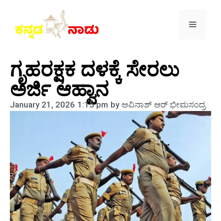
ಗೃಹರಕ್ಷಕ ದಳಕ್ಕೆ ಸೇರಲು
ಅರ್ಜಿ ಆಹ್ವಾನ
January 21, 2026
1:15 pm
by
ಅವಿನಾಶ್‌ ಆರ್‌ ಭೀಮಸಂದ್ರ