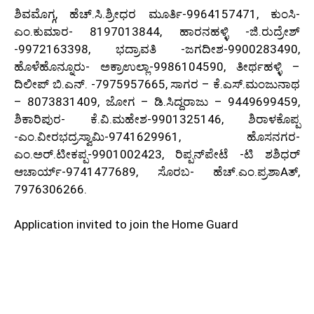
ಶಿವಮೊಗ್ಗ, ಹೆಚ್.ಸಿ.ಶ್ರೀಧರ ಮೂರ್ತಿ-9964157471, ಕುಂಸಿ-
ಎಂ.ಕುಮಾರ- 8197013844, ಹಾರನಹಳ್ಳಿ -ಜಿ.ರುದ್ರೇಶ್
-9972163398, ಭದ್ರಾವತಿ -ಜಗದೀಶ-9900283490,
ಹೊಳೆಹೊನ್ನೂರು- ಅಕ್ರಾಉಲ್ಲಾ-9986104590, ತೀರ್ಥಹಳ್ಳಿ –
ದಿಲೀಪ್ ಬಿ.ಎನ್. -7975957665, ಸಾಗರ – ಕೆ.ಎಸ್.ಮಂಜುನಾಥ
– 8073831409, ಜೋಗ – ಡಿ.ಸಿದ್ದರಾಜು – 9449699459,
ಶಿಕಾರಿಪುರ- ಕೆ.ವಿ.ಮಹೇಶ-9901325146, ಶಿರಾಳಕೊಪ್ಪ
-ಎಂ.ವೀರಭದ್ರಸ್ವಾಮಿ-9741629961, ಹೊಸನಗರ-
ಎಂ.ಅರ್.ಟೀಕಪ್ಪ-9901002423, ರಿಪ್ಪನ್‌ಪೇಟೆ -ಟಿ ಶಶಿಧರ್
ಆಚಾರ್ಯ್-9741477689, ಸೊರಬ- ಹೆಚ್.ಎಂ.ಪ್ರಶಾAತ್,
7976306266.
Application invited to join the Home Guard