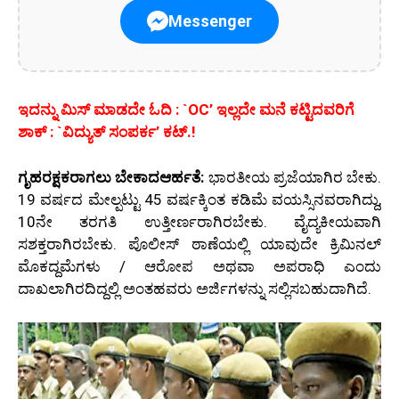
Messenger
ಇದನ್ನು ಮಿಸ್‌ ಮಾಡದೇ ಓದಿ : `OC’ ಇಲ್ಲದೇ ಮನೆ ಕಟ್ಟಿದವರಿಗೆ
ಶಾಕ್ : `ವಿದ್ಯುತ್ ಸಂಪರ್ಕ’ ಕಟ್.!
ಗೃಹರಕ್ಷಕರಾಗಲು ಬೇಕಾದಆರ್ಹತೆ:
ಭಾರತೀಯ ಪ್ರಜೆಯಾಗಿರ ಬೇಕು.
19 ವರ್ಷದ ಮೇಲ್ಪಟ್ಟು 45 ವರ್ಷಕ್ಕಿಂತ ಕಡಿಮೆ ವಯಸ್ಸಿನವರಾಗಿದ್ದು,
10ನೇ ತರಗತಿ ಉತ್ತೀರ್ಣರಾಗಿರಬೇಕು. ವೈದ್ಯಕೀಯವಾಗಿ
ಸಶಕ್ತರಾಗಿರಬೇಕು. ಪೊಲೀಸ್ ಠಾಣೆಯಲ್ಲಿ ಯಾವುದೇ ಕ್ರಿಮಿನಲ್
ಮೊಕದ್ದಮೆಗಳು / ಆರೋಪ ಅಥವಾ ಅಪರಾಧಿ ಎಂದು
ದಾಖಲಾಗಿರದಿದ್ದಲ್ಲಿ ಅಂತಹವರು ಅರ್ಜಿಗಳನ್ನು ಸಲ್ಲಿಸಬಹುದಾಗಿದೆ.