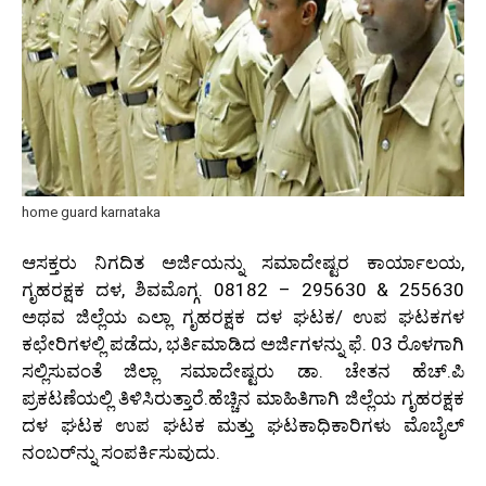
home guard karnataka
ಆಸಕ್ತರು ನಿಗದಿತ ಅರ್ಜಿಯನ್ನು ಸಮಾದೇಷ್ಟರ ಕಾರ್ಯಾಲಯ,
ಗೃಹರಕ್ಷಕ ದಳ, ಶಿವಮೊಗ್ಗ. 08182 – 295630 & 255630
ಅಥವ ಜಿಲ್ಲೆಯ ಎಲ್ಲಾ ಗೃಹರಕ್ಷಕ ದಳ ಘಟಕ/ ಉಪ ಘಟಕಗಳ
ಕಛೇರಿಗಳಲ್ಲಿ ಪಡೆದು, ಭರ್ತಿಮಾಡಿದ ಅರ್ಜಿಗಳನ್ನು ಫೆ. 03 ರೊಳಗಾಗಿ
ಸಲ್ಲಿಸುವಂತೆ ಜಿಲ್ಲಾ ಸಮಾದೇಷ್ಟರು ಡಾ. ಚೇತನ ಹೆಚ್.ಪಿ
ಪ್ರಕಟಣೆಯಲ್ಲಿ ತಿಳಿಸಿರುತ್ತಾರೆ.ಹೆಚ್ಚಿನ ಮಾಹಿತಿಗಾಗಿ ಜಿಲ್ಲೆಯ ಗೃಹರಕ್ಷಕ
ದಳ ಘಟಕ ಉಪ ಘಟಕ ಮತ್ತು ಘಟಕಾಧಿಕಾರಿಗಳು ಮೊಬೈಲ್
ನಂಬರ್‌ನ್ನು ಸಂಪರ್ಕಿಸುವುದು.