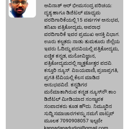
ಅವಿನಾಶ್‌ ಆರ್‌ ಭೀಮಸಂದ್ರ ಪರಿಚಯ:
ದೃಶ್ಯ ಹಾಗೂ ಡಿಜಿಟಲ್ ಮಾಧ್ಯಮ
ವರದಿಗಾರಿಕೆಯಲ್ಲಿ 15 ವರ್ಷಗಳ ಅನುಭವ,
ತನಿಖಾ ಪತ್ರಿಕೋದ್ಯಮ, ಅಪರಾಧ
ವರದಿಗಾರಿಕೆ ಇವರ ಪ್ರಮುಖ ಆಸಕ್ತಿ ವಿಭಾಗ.
ಊರು ಕಲ್ಪತರು ನಾಡು ತುಮಕೂರು ಜಿಲ್ಲೆಯ
ಇವರು ಓದಿದ್ದು ಪದವಿಯಲ್ಲಿ ಪತ್ರಿಕೋದ್ಯಮ,
ಐಚ್ಚಿಕ ಕನ್ನಡ, ಮನೋವಿಜ್ಞಾನ,
ಪತ್ರಿಕೋದ್ಯಮದಲ್ಲಿ ಸ್ನಾತ್ತಕೋತ್ತರ ಪದವಿ.
ಕಸ್ತೂರಿ ನ್ಯೂಸ್‌. ವಿಜಯವಾಣಿ, ಪ್ರಜಾಪ್ರಗತಿ,
ಪ್ರಗತಿ ಟಿವಿಯಲ್ಲಿ ಕೆಲಸ ಮಾಡಿದ
ಅನುಭವವಿದೆ. ಕನ್ನಡಿಗರ
ಮನೆಮಾತಾಗಿರುವ ಕನ್ನಡ ನ್ಯೂಸ್‌ನೌ.ಕಾಂ
ಡಿಜಿಟಲ್‌ ಮೀಡಿಯಾದ ಸಂಸ್ಥಾಪಕ
ಸಂಪಾದಕರು ಕೂಡ ಹೌದು. ನಿಮ್ಮೂರಿನ
ಸುದ್ದಿ ಸಮಾಚಾರಗಳನ್ನು ನಮಗೆ ವಾಟ್ಸಪ್‌
ಮೂಲಕ 7090908057 ಇಲ್ಲವೇ
kannadanadudigi@gmail.com