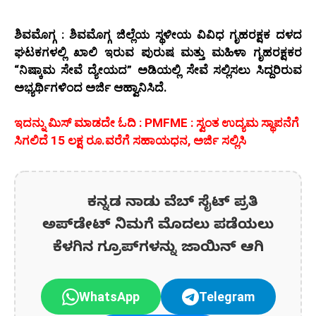
ಶಿವಮೊಗ್ಗ : ಶಿವಮೊಗ್ಗ ಜಿಲ್ಲೆಯ ಸ್ಥಳೀಯ ವಿವಿಧ ಗೃಹರಕ್ಷಕ ದಳದ
ಘಟಕಗಳಲ್ಲಿ ಖಾಲಿ ಇರುವ ಪುರುಷ ಮತ್ತು ಮಹಿಳಾ ಗೃಹರಕ್ಷಕರ
“ನಿಷ್ಕಾಮ ಸೇವೆ ದ್ಯೇಯದ” ಅಡಿಯಲ್ಲಿ ಸೇವೆ ಸಲ್ಲಿಸಲು ಸಿದ್ದರಿರುವ
ಅಭ್ಯರ್ಥಿಗಳಿಂದ ಅರ್ಜಿ ಆಹ್ವಾನಿಸಿದೆ.
ಇದನ್ನು ಮಿಸ್‌ ಮಾಡದೇ ಓದಿ : PMFME : ಸ್ವಂತ ಉದ್ಯಮ ಸ್ಥಾಪನೆಗೆ
ಸಿಗಲಿದೆ 15 ಲಕ್ಷ ರೂ.ವರೆಗೆ ಸಹಾಯಧನ, ಅರ್ಜಿ ಸಲ್ಲಿಸಿ
ಕನ್ನಡ ನಾಡು ವೆಬ್ ಸೈಟ್ ಪ್ರತಿ
ಅಪ್‌ಡೇಟ್‌ ನಿಮಗೆ ಮೊದಲು ಪಡೆಯಲು
ಕೆಳಗಿನ ಗ್ರೂಪ್‌ಗಳನ್ನು ಜಾಯಿನ್ ಆಗಿ
WhatsApp
Telegram