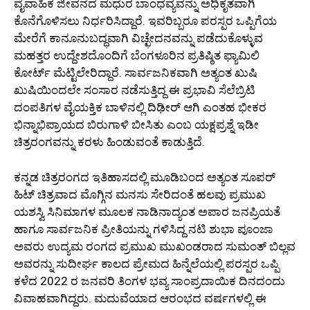
ವೈವಾಹಿಕ ಜೀವನದ ಮಧುರ ಬಾಂಧವ್ಯವನ್ನು ಅಧಿಕೃತವಾಗಿ
ಕೊನೆಗೊಳಿಸಲು ನಿರ್ಧರಿಸಿದ್ದಾರೆ. ಇವರಿಬ್ಬರೂ ಪರಸ್ಪರ ಒಪ್ಪಿಗೆಯ
ಮೇರೆಗೆ ಕಾನೂನುಬದ್ಧವಾಗಿ ವಿಚ್ಛೇದನವನ್ನು ಪಡೆದುಕೊಳ್ಳುವ
ಮಹತ್ತರ ಉದ್ದೇಶದೊಂದಿಗೆ ಬೆಂಗಳೂರಿನ ಪ್ರತಿಷ್ಠಿತ ಫ್ಯಾಮಿಲಿ
ಕೋರ್ಟ್ ಮೆಟ್ಟಿಲೇರಿದ್ದಾರೆ. ಸಾರ್ವಜನಿಕವಾಗಿ ಅತ್ಯಂತ ಖುಷಿ
ಖುಷಿಯಿಂದಲೇ ಸಂಸಾರ ನಡೆಸುತ್ತಿದ್ದ ಈ ಪ್ರಭಾವಿ ಸೆಲೆಬ್ರಿಟಿ
ದಂಪತಿಗಳ ವೈಯಕ್ತಿಕ ಬಾಳಿನಲ್ಲಿ ದಿಢೀರ್ ಆಗಿ ಎಂತಹ ಭೀಕರ
ಭಿನ್ನಾಭಿಪ್ರಾಯದ ಬಿರುಗಾಳಿ ಬೀಸಿತು ಎಂಬ ಯಕ್ಷಪ್ರಶ್ನೆ ಇಡೀ
ಚಿತ್ರರಂಗವನ್ನು ಕರಳು ಹಿಂಡುವಂತೆ ಕಾಡುತ್ತಿದೆ.
ಕನ್ನಡ ಚಿತ್ರರಂಗದ ಇತಿಹಾಸದಲ್ಲಿ ಮೂಡಿಬಂದ ಅತ್ಯಂತ ಸೂಪರ್
ಹಿಟ್ ಚಿತ್ರವಾದ ಮೊಗ್ಗಿನ ಮನಸು ಸೇರಿದಂತೆ ಹಲವು ಪ್ರಮುಖ
ಯಶಸ್ವಿ ಸಿನಿಮಾಗಳ ಮೂಲಕ ನಾಡಿನಾದ್ಯಂತ ಅಪಾರ ಜನಪ್ರಿಯತೆ
ಹಾಗೂ ಸಾರ್ವಜನಿಕ ಪ್ರೀತಿಯನ್ನು ಗಳಿಸಿದ್ದ ನಟಿ ಶುಭಾ ಪೂಂಜಾ
ಅವರು ಉದ್ಯಮ ರಂಗದ ಪ್ರಮುಖ ಮುಖಂಡರಾದ ಸುಮಂತ್ ಬಿಲ್ಲವ
ಅವರನ್ನು ಸುದೀರ್ಘ ಕಾಲದ ಪ್ರೇಮದ ಹಿನ್ನೆಲೆಯಲ್ಲಿ ಪರಸ್ಪರ ಒಪ್ಪಿ
ಕಳೆದ 2022 ರ ಜನವರಿ ತಿಂಗಳ ಭವ್ಯ ಸಾಂಪ್ರದಾಯಿಕ ದಿನದಂದು
ವಿವಾಹವಾಗಿದ್ದರು. ಮದುವೆಯಾದ ಆರಂಭದ ವರ್ಷಗಳಲ್ಲಿ ಈ