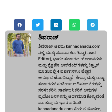
ಶಿವರಾಜ್
ಶಿವರಾಜ್ ಅವರು kannadanadu.com
ನಲ್ಲಿ ಮುಖ್ಯ ಸಂಪಾದಕರಾಗಿದ್ದು (Lead
Editor), ಭಾರತ ಸರ್ಕಾರದ ಯೋಜನೆಗಳು
ಮತ್ತು ಶೈಕ್ಷಣಿಕ ಅಪ್‌ಡೇಟ್‌ಗಳನ್ನು ಟ್ರ್ಯಾಕ್
ಮಾಡುವಲ್ಲಿ 4 ವರ್ಷಗಳಿಗೂ ಹೆಚ್ಚಿನ
ಅನುಭವ ಹೊಂದಿದ್ದಾರೆ. ಕೇಂದ್ರ ಮತ್ತು ರಾಜ್ಯ
ಸರ್ಕಾರಗಳ ಸಂಕೀರ್ಣ ಅಧಿಸೂಚನೆಗಳನ್ನು
ಸರಳೀಕರಿಸಿ, ಸಾರ್ವಜನಿಕರಿಗೆ ಅವುಗಳ
ಪ್ರಯೋಜನಗಳನ್ನು ಅರ್ಥಮಾಡಿಕೊಳ್ಳುವಂತೆ
ಮಾಡುವುದು ಇವರ ಪರಿಣತಿ.
kannadanadu.com ಸೇರುವ ಮೊದಲು,