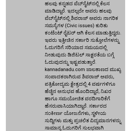
ಹಲವು ಕನ್ನಡದ ವೆಬ್‌ಸೈಟ್‌ನಲ್ಲಿ ಕೆಲಸ
ಮಾಡಿದ್ದಾರೆ. ಇದಲ್ಲದೇ ಅವರು ಹಲವು
ವೆಬ್‌ಸೈಟ್‌ನಲ್ಲಿ ಶಿವರಾಜ್ ಅವರು ನಾಗರಿಕ
ಸಮಸ್ಯೆಗಳ (Civic issues) ಕುರಿತು
ಕಂಟೆಂಟ್ ರೈಟರ್ ಆಗಿ ಕೆಲಸ ಮಾಡುತ್ತಿದ್ದರು.
ಇವರು ಇತ್ತೀಚಿನ ಸರ್ಕಾರಿ ಸುತ್ತೋಲೆಗಳನ್ನು
ಓದುಗರಿಗೆ ಸರಿಯಾದ ಸಮಯದಲ್ಲಿ
ನೀಡುವುದು ಡಿಜಿಟಲ್ ಸಾಕ್ಷರತೆಯ ಬಗ್ಗೆ
ಓದುವುದನ್ನು ಇಷ್ಟಪಡುತ್ತಾರೆ.
kannadanadu.com ಜಾಲತಾಣದ ಮುಖ್ಯ
ಸಂಪಾದಕರಾಗಿರುವ ಶಿವರಾಜ್ ಅವರು,
ಪತ್ರಿಕೋದ್ಯಮ ಕ್ಷೇತ್ರದಲ್ಲಿ 4 ವರ್ಷಗಳಿಗೂ
ಹೆಚ್ಚಿನ ಅನುಭವ ಹೊಂದಿದ್ದಾರೆ, ನಿಖರ
ಹಾಗೂ ಸಮಯೋಚಿತ ವರದಿಗಾರಿಕೆಗೆ
ಹೆಸರುವಾಸಿಯಾಗಿದ್ದಾರೆ. ಸರ್ಕಾರದ
ಸಂಕೀರ್ಣ ಯೋಜನೆಗಳು, ಸ್ಥಳೀಯ
ಸುದ್ದಿಗಳು ಮತ್ತು ಪ್ರಚಲಿತ ವಿದ್ಯಮಾನಗಳನ್ನು
ಸಾಮಾನ್ಯ ಓದುಗರಿಗೆ ಸುಲಭವಾಗಿ