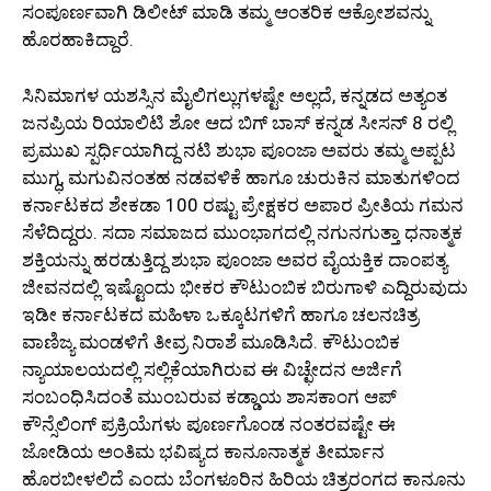
ಸಂಪೂರ್ಣವಾಗಿ ಡಿಲೀಟ್ ಮಾಡಿ ತಮ್ಮ ಆಂತರಿಕ ಆಕ್ರೋಶವನ್ನು
ಹೊರಹಾಕಿದ್ದಾರೆ.
ಸಿನಿಮಾಗಳ ಯಶಸ್ಸಿನ ಮೈಲಿಗಲ್ಲುಗಳಷ್ಟೇ ಅಲ್ಲದೆ, ಕನ್ನಡದ ಅತ್ಯಂತ
ಜನಪ್ರಿಯ ರಿಯಾಲಿಟಿ ಶೋ ಆದ ಬಿಗ್ ಬಾಸ್ ಕನ್ನಡ ಸೀಸನ್ 8 ರಲ್ಲಿ
ಪ್ರಮುಖ ಸ್ಪರ್ಧಿಯಾಗಿದ್ದ ನಟಿ ಶುಭಾ ಪೂಂಜಾ ಅವರು ತಮ್ಮ ಅಪ್ಪಟ
ಮುಗ್ಧ, ಮಗುವಿನಂತಹ ನಡವಳಿಕೆ ಹಾಗೂ ಚುರುಕಿನ ಮಾತುಗಳಿಂದ
ಕರ್ನಾಟಕದ ಶೇಕಡಾ 100 ರಷ್ಟು ಪ್ರೇಕ್ಷಕರ ಅಪಾರ ಪ್ರೀತಿಯ ಗಮನ
ಸೆಳೆದಿದ್ದರು. ಸದಾ ಸಮಾಜದ ಮುಂಭಾಗದಲ್ಲಿ ನಗುನಗುತ್ತಾ ಧನಾತ್ಮಕ
ಶಕ್ತಿಯನ್ನು ಹರಡುತ್ತಿದ್ದ ಶುಭಾ ಪೂಂಜಾ ಅವರ ವೈಯಕ್ತಿಕ ದಾಂಪತ್ಯ
ಜೀವನದಲ್ಲಿ ಇಷ್ಟೊಂದು ಭೀಕರ ಕೌಟುಂಬಿಕ ಬಿರುಗಾಳಿ ಎದ್ದಿರುವುದು
ಇಡೀ ಕರ್ನಾಟಕದ ಮಹಿಳಾ ಒಕ್ಕೂಟಗಳಿಗೆ ಹಾಗೂ ಚಲನಚಿತ್ರ
ವಾಣಿಜ್ಯ ಮಂಡಳಿಗೆ ತೀವ್ರ ನಿರಾಶೆ ಮೂಡಿಸಿದೆ. ಕೌಟುಂಬಿಕ
ನ್ಯಾಯಾಲಯದಲ್ಲಿ ಸಲ್ಲಿಕೆಯಾಗಿರುವ ಈ ವಿಚ್ಛೇದನ ಅರ್ಜಿಗೆ
ಸಂಬಂಧಿಸಿದಂತೆ ಮುಂಬರುವ ಕಡ್ಡಾಯ ಶಾಸಕಾಂಗ ಆಪ್
ಕೌನ್ಸೆಲಿಂಗ್ ಪ್ರಕ್ರಿಯೆಗಳು ಪೂರ್ಣಗೊಂಡ ನಂತರವಷ್ಟೇ ಈ
ಜೋಡಿಯ ಅಂತಿಮ ಭವಿಷ್ಯದ ಕಾನೂನಾತ್ಮಕ ತೀರ್ಮಾನ
ಹೊರಬೀಳಲಿದೆ ಎಂದು ಬೆಂಗಳೂರಿನ ಹಿರಿಯ ಚಿತ್ರರಂಗದ ಕಾನೂನು