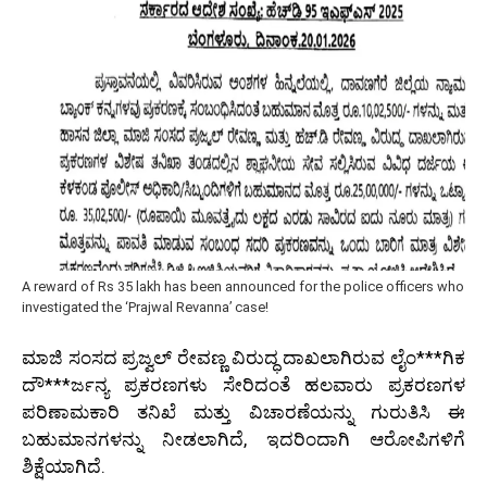
A reward of Rs 35 lakh has been announced for the police officers who
investigated the ‘Prajwal Revanna’ case!
ಮಾಜಿ ಸಂಸದ ಪ್ರಜ್ವಲ್ ರೇವಣ್ಣ ವಿರುದ್ಧ ದಾಖಲಾಗಿರುವ ಲೈಂ***ಗಿಕ
ದೌ***ರ್ಜನ್ಯ ಪ್ರಕರಣಗಳು ಸೇರಿದಂತೆ ಹಲವಾರು ಪ್ರಕರಣಗಳ
ಪರಿಣಾಮಕಾರಿ ತನಿಖೆ ಮತ್ತು ವಿಚಾರಣೆಯನ್ನು ಗುರುತಿಸಿ ಈ
ಬಹುಮಾನಗಳನ್ನು ನೀಡಲಾಗಿದೆ, ಇದರಿಂದಾಗಿ ಆರೋಪಿಗಳಿಗೆ
ಶಿಕ್ಷೆಯಾಗಿದೆ.