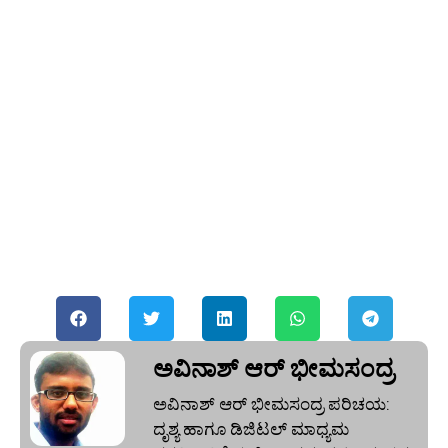
ಅವಿನಾಶ್‌ ಆರ್‌ ಭೀಮಸಂದ್ರ
ಅವಿನಾಶ್‌ ಆರ್‌ ಭೀಮಸಂದ್ರ ಪರಿಚಯ:
ದೃಶ್ಯ ಹಾಗೂ ಡಿಜಿಟಲ್ ಮಾಧ್ಯಮ