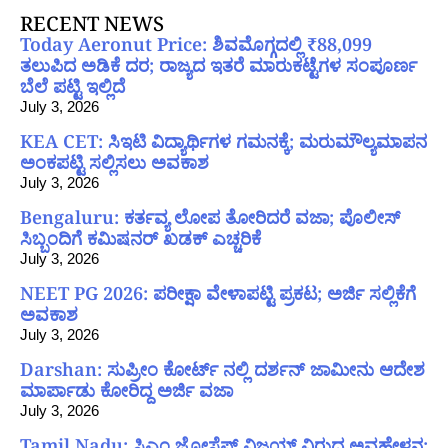
RECENT NEWS
Today Aeronut Price: ಶಿವಮೊಗ್ಗದಲ್ಲಿ ₹88,099
ತಲುಪಿದ ಅಡಿಕೆ ದರ; ರಾಜ್ಯದ ಇತರೆ ಮಾರುಕಟ್ಟೆಗಳ ಸಂಪೂರ್ಣ
ಬೆಲೆ ಪಟ್ಟಿ ಇಲ್ಲಿದೆ
July 3, 2026
KEA CET: ಸಿಇಟಿ ವಿದ್ಯಾರ್ಥಿಗಳ ಗಮನಕ್ಕೆ; ಮರುಮೌಲ್ಯಮಾಪನ
ಅಂಕಪಟ್ಟಿ ಸಲ್ಲಿಸಲು ಅವಕಾಶ
July 3, 2026
Bengaluru: ಕರ್ತವ್ಯ ಲೋಪ ತೋರಿದರೆ ವಜಾ; ಪೊಲೀಸ್
ಸಿಬ್ಬಂದಿಗೆ ಕಮಿಷನರ್ ಖಡಕ್ ಎಚ್ಚರಿಕೆ
July 3, 2026
NEET PG 2026: ಪರೀಕ್ಷಾ ವೇಳಾಪಟ್ಟಿ ಪ್ರಕಟ; ಅರ್ಜಿ ಸಲ್ಲಿಕೆಗೆ
ಅವಕಾಶ
July 3, 2026
Darshan: ಸುಪ್ರೀಂ ಕೋರ್ಟ್ ನಲ್ಲಿ ದರ್ಶನ್ ಜಾಮೀನು ಆದೇಶ
ಮಾರ್ಪಾಡು ಕೋರಿದ್ದ ಅರ್ಜಿ ವಜಾ
July 3, 2026
Tamil Nadu: ಸಿಎಂ ಜೋಸೆಫ್ ವಿಜಯ್ ವಿರುದ್ಧ ಅವಹೇಳನ;