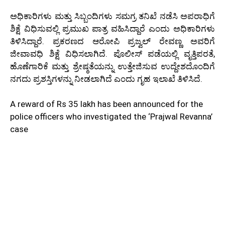
ಅಧಿಕಾರಿಗಳು ಮತ್ತು ಸಿಬ್ಬಂದಿಗಳು ಸಮಗ್ರ ತನಿಖೆ ನಡೆಸಿ ಅಪರಾಧಿಗೆ
ಶಿಕ್ಷೆ ವಿಧಿಸುವಲ್ಲಿ ಪ್ರಮುಖ ಪಾತ್ರ ವಹಿಸಿದ್ದಾರೆ ಎಂದು ಅಧಿಕಾರಿಗಳು
ತಿಳಿಸಿದ್ದಾರೆ. ಪ್ರಕರಣದ ಆರೋಪಿ ಪ್ರಜ್ವಲ್ ರೇವಣ್ಣ ಅವರಿಗೆ
ಜೀವಾವಧಿ ಶಿಕ್ಷೆ ವಿಧಿಸಲಾಗಿದೆ. ಪೊಲೀಸ್ ಪಡೆಯಲ್ಲಿ ವೃತ್ತಿಪರತೆ,
ಹೊಣೆಗಾರಿಕೆ ಮತ್ತು ಶ್ರೇಷ್ಠತೆಯನ್ನು ಉತ್ತೇಜಿಸುವ ಉದ್ದೇಶದೊಂದಿಗೆ
ನಗದು ಪ್ರಶಸ್ತಿಗಳನ್ನು ನೀಡಲಾಗಿದೆ ಎಂದು ಗೃಹ ಇಲಾಖೆ ತಿಳಿಸಿದೆ.
A reward of Rs 35 lakh has been announced for the
police officers who investigated the ‘Prajwal Revanna’
case