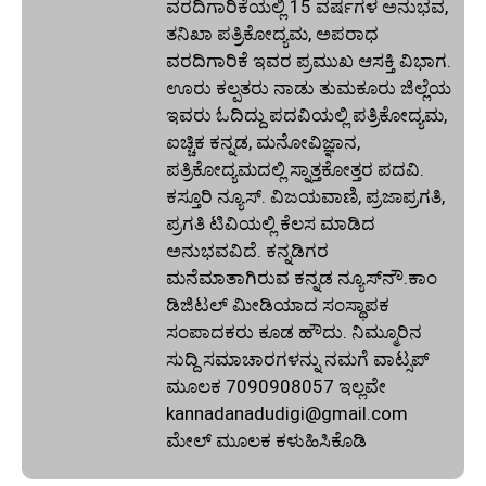
ವರದಿಗಾರಿಕೆಯಲ್ಲಿ 15 ವರ್ಷಗಳ ಅನುಭವ,
ತನಿಖಾ ಪತ್ರಿಕೋದ್ಯಮ, ಅಪರಾಧ
ವರದಿಗಾರಿಕೆ ಇವರ ಪ್ರಮುಖ ಆಸಕ್ತಿ ವಿಭಾಗ.
ಊರು ಕಲ್ಪತರು ನಾಡು ತುಮಕೂರು ಜಿಲ್ಲೆಯ
ಇವರು ಓದಿದ್ದು ಪದವಿಯಲ್ಲಿ ಪತ್ರಿಕೋದ್ಯಮ,
ಐಚ್ಚಿಕ ಕನ್ನಡ, ಮನೋವಿಜ್ಞಾನ,
ಪತ್ರಿಕೋದ್ಯಮದಲ್ಲಿ ಸ್ನಾತ್ತಕೋತ್ತರ ಪದವಿ.
ಕಸ್ತೂರಿ ನ್ಯೂಸ್‌. ವಿಜಯವಾಣಿ, ಪ್ರಜಾಪ್ರಗತಿ,
ಪ್ರಗತಿ ಟಿವಿಯಲ್ಲಿ ಕೆಲಸ ಮಾಡಿದ
ಅನುಭವವಿದೆ. ಕನ್ನಡಿಗರ
ಮನೆಮಾತಾಗಿರುವ ಕನ್ನಡ ನ್ಯೂಸ್‌ನೌ.ಕಾಂ
ಡಿಜಿಟಲ್‌ ಮೀಡಿಯಾದ ಸಂಸ್ಥಾಪಕ
ಸಂಪಾದಕರು ಕೂಡ ಹೌದು. ನಿಮ್ಮೂರಿನ
ಸುದ್ದಿ ಸಮಾಚಾರಗಳನ್ನು ನಮಗೆ ವಾಟ್ಸಪ್‌
ಮೂಲಕ 7090908057 ಇಲ್ಲವೇ
kannadanadudigi@gmail.com
ಮೇಲ್‌ ಮೂಲಕ ಕಳುಹಿಸಿಕೊಡಿ