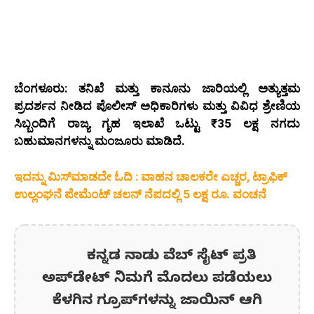
ಬೆಂಗಳೂರು: ತನಿಖೆ ಮತ್ತು ಕಾನೂನು ಜಾರಿಯಲ್ಲಿ ಅತ್ಯುತ್ತಮ
ಪ್ರದರ್ಶನ ನೀಡಿದ ಪೊಲೀಸ್ ಅಧಿಕಾರಿಗಳು ಮತ್ತು ವಿವಿಧ ಶ್ರೇಣಿಯ
ಸಿಬ್ಬಂದಿಗೆ ರಾಜ್ಯ ಗೃಹ ಇಲಾಖೆ ಒಟ್ಟು ₹35 ಲಕ್ಷ ನಗದು
ಬಹುಮಾನಗಳನ್ನು ಮಂಜೂರು ಮಾಡಿದೆ.
ಇದನ್ನು ಮಿಸ್‌ಮಾಡದೇ ಓದಿ : ವಾಹನ ಚಾಲಕರೇ ಎಚ್ಚರ, ಟ್ರಾಫಿಕ್
ಉಲ್ಲಂಘನೆ ಪೇಮೆಂಟ್ ಚಲನ್ ನೆಪದಲ್ಲಿ 5 ಲಕ್ಷ ರೂ. ವಂಚನೆ
ಕನ್ನಡ ನಾಡು ವೆಬ್ ಸೈಟ್ ಪ್ರತಿ
ಅಪ್‌ಡೇಟ್‌ ನಿಮಗೆ ಮೊದಲು ಪಡೆಯಲು
ಕೆಳಗಿನ ಗ್ರೂಪ್‌ಗಳನ್ನು ಜಾಯಿನ್ ಆಗಿ