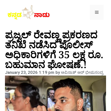
ಪ್ರಜ್ವಲ್ ರೇವಣ್ಣ ಪ್ರಕರಣದ
ತನಿಖೆ ನಡೆಸಿದ ಪೊಲೀಸ್
ಅಧಿಕಾರಿಗಳಿಗೆ 35 ಲಕ್ಷ ರೂ.
ಬಹುಮಾನ ಘೋಷಣೆ.!
January 23, 2026
1:19 pm
by
ಅವಿನಾಶ್‌ ಆರ್‌ ಭೀಮಸಂದ್ರ