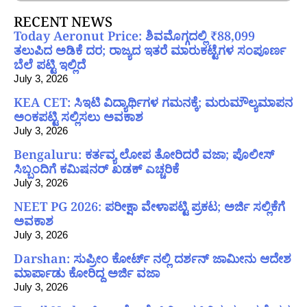
RECENT NEWS
Today Aeronut Price: ಶಿವಮೊಗ್ಗದಲ್ಲಿ ₹88,099
ತಲುಪಿದ ಅಡಿಕೆ ದರ; ರಾಜ್ಯದ ಇತರೆ ಮಾರುಕಟ್ಟೆಗಳ ಸಂಪೂರ್ಣ
ಬೆಲೆ ಪಟ್ಟಿ ಇಲ್ಲಿದೆ
July 3, 2026
KEA CET: ಸಿಇಟಿ ವಿದ್ಯಾರ್ಥಿಗಳ ಗಮನಕ್ಕೆ; ಮರುಮೌಲ್ಯಮಾಪನ
ಅಂಕಪಟ್ಟಿ ಸಲ್ಲಿಸಲು ಅವಕಾಶ
July 3, 2026
Bengaluru: ಕರ್ತವ್ಯ ಲೋಪ ತೋರಿದರೆ ವಜಾ; ಪೊಲೀಸ್
ಸಿಬ್ಬಂದಿಗೆ ಕಮಿಷನರ್ ಖಡಕ್ ಎಚ್ಚರಿಕೆ
July 3, 2026
NEET PG 2026: ಪರೀಕ್ಷಾ ವೇಳಾಪಟ್ಟಿ ಪ್ರಕಟ; ಅರ್ಜಿ ಸಲ್ಲಿಕೆಗೆ
ಅವಕಾಶ
July 3, 2026
Darshan: ಸುಪ್ರೀಂ ಕೋರ್ಟ್ ನಲ್ಲಿ ದರ್ಶನ್ ಜಾಮೀನು ಆದೇಶ
ಮಾರ್ಪಾಡು ಕೋರಿದ್ದ ಅರ್ಜಿ ವಜಾ
July 3, 2026