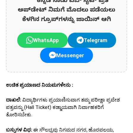
ಕನ್ನಡ ನಾಡು ವೆಬ್ ಸೈಟ್ ಪ್ರತಿ
ಅಪ್‌ಡೇಟ್‌ ನಿಮಗೆ ಮೊದಲು ಪಡೆಯಲು
ಕೆಳಗಿನ ಗ್ರೂಪ್‌ಗಳನ್ನು ಜಾಯಿನ್ ಆಗಿ
WhatsApp
Telegram
Messenger
ಉಚಿತ ಪ್ರಯಾಣದ ನಿಯಮಗಳೇನು :
ದಾಖಲೆ:
ವಿದ್ಯಾರ್ಥಿಗಳು ಪ್ರಯಾಣಿಸುವಾಗ ತಮ್ಮ ಪರೀಕ್ಷಾ ಪ್ರವೇಶ
ಪತ್ರವನ್ನು (Hall Ticket) ಕಡ್ಡಾಯವಾಗಿ ನಿರ್ವಾಹಕರಿಗೆ
ತೋರಿಸಬೇಕು.
ಬಸ್ಸುಗಳ ವಿಧ:
ಈ ಸೌಲಭ್ಯವು ನಿಗಮದ ನಗರ, ಹೊರವಲಯ,