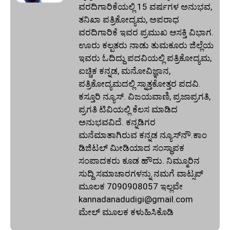
ವರದಿಗಾರಿಕೆಯಲ್ಲಿ 15 ವರ್ಷಗಳ ಅನುಭವ,
ತನಿಖಾ ಪತ್ರಿಕೋದ್ಯಮ, ಅಪರಾಧ
ವರದಿಗಾರಿಕೆ ಇವರ ಪ್ರಮುಖ ಆಸಕ್ತಿ ವಿಭಾಗ.
ಊರು ಕಲ್ಪತರು ನಾಡು ತುಮಕೂರು ಜಿಲ್ಲೆಯ
ಇವರು ಓದಿದ್ದು ಪದವಿಯಲ್ಲಿ ಪತ್ರಿಕೋದ್ಯಮ,
ಐಚ್ಚಿಕ ಕನ್ನಡ, ಮನೋವಿಜ್ಞಾನ,
ಪತ್ರಿಕೋದ್ಯಮದಲ್ಲಿ ಸ್ನಾತ್ತಕೋತ್ತರ ಪದವಿ.
ಕಸ್ತೂರಿ ನ್ಯೂಸ್‌. ವಿಜಯವಾಣಿ, ಪ್ರಜಾಪ್ರಗತಿ,
ಪ್ರಗತಿ ಟಿವಿಯಲ್ಲಿ ಕೆಲಸ ಮಾಡಿದ
ಅನುಭವವಿದೆ. ಕನ್ನಡಿಗರ
ಮನೆಮಾತಾಗಿರುವ ಕನ್ನಡ ನ್ಯೂಸ್‌ನೌ.ಕಾಂ
ಡಿಜಿಟಲ್‌ ಮೀಡಿಯಾದ ಸಂಸ್ಥಾಪಕ
ಸಂಪಾದಕರು ಕೂಡ ಹೌದು. ನಿಮ್ಮೂರಿನ
ಸುದ್ದಿ ಸಮಾಚಾರಗಳನ್ನು ನಮಗೆ ವಾಟ್ಸಪ್‌
ಮೂಲಕ 7090908057 ಇಲ್ಲವೇ
kannadanadudigi@gmail.com
ಮೇಲ್‌ ಮೂಲಕ ಕಳುಹಿಸಿಕೊಡಿ