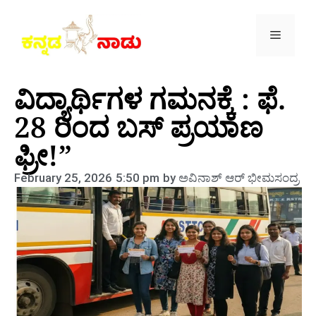
ವಿದ್ಯಾರ್ಥಿಗಳ ಗಮನಕ್ಕೆ : ಫೆ.
28 ರಿಂದ ಬಸ್ ಪ್ರಯಾಣ
ಫ್ರೀ!”
February 25, 2026
5:50 pm
by
ಅವಿನಾಶ್‌ ಆರ್‌ ಭೀಮಸಂದ್ರ