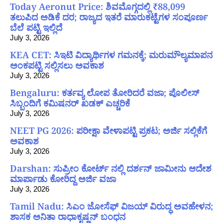
Today Aeronut Price: ಶಿವಮೊಗ್ಗದಲ್ಲಿ ₹88,099
ತಲುಪಿದ ಅಡಿಕೆ ದರ; ರಾಜ್ಯದ ಇತರೆ ಮಾರುಕಟ್ಟೆಗಳ ಸಂಪೂರ್ಣ
ಬೆಲೆ ಪಟ್ಟಿ ಇಲ್ಲಿದೆ
July 3, 2026
KEA CET: ಸಿಇಟಿ ವಿದ್ಯಾರ್ಥಿಗಳ ಗಮನಕ್ಕೆ; ಮರುಮೌಲ್ಯಮಾಪನ
ಅಂಕಪಟ್ಟಿ ಸಲ್ಲಿಸಲು ಅವಕಾಶ
July 3, 2026
Bengaluru: ಕರ್ತವ್ಯ ಲೋಪ ತೋರಿದರೆ ವಜಾ; ಪೊಲೀಸ್
ಸಿಬ್ಬಂದಿಗೆ ಕಮಿಷನರ್ ಖಡಕ್ ಎಚ್ಚರಿಕೆ
July 3, 2026
NEET PG 2026: ಪರೀಕ್ಷಾ ವೇಳಾಪಟ್ಟಿ ಪ್ರಕಟ; ಅರ್ಜಿ ಸಲ್ಲಿಕೆಗೆ
ಅವಕಾಶ
July 3, 2026
Darshan: ಸುಪ್ರೀಂ ಕೋರ್ಟ್ ನಲ್ಲಿ ದರ್ಶನ್ ಜಾಮೀನು ಆದೇಶ
ಮಾರ್ಪಾಡು ಕೋರಿದ್ದ ಅರ್ಜಿ ವಜಾ
July 3, 2026
Tamil Nadu: ಸಿಎಂ ಜೋಸೆಫ್ ವಿಜಯ್ ವಿರುದ್ಧ ಅವಹೇಳನ;
ಶಾಸಕ ಅನಿತಾ ರಾಧಾಕೃಷ್ಣನ್ ಬಂಧನ