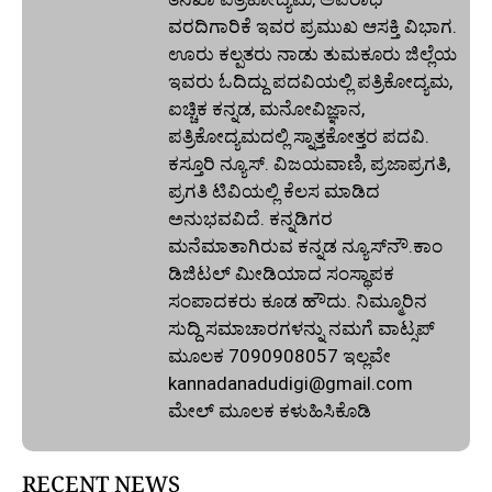
ವರದಿಗಾರಿಕೆ ಇವರ ಪ್ರಮುಖ ಆಸಕ್ತಿ ವಿಭಾಗ.
ಊರು ಕಲ್ಪತರು ನಾಡು ತುಮಕೂರು ಜಿಲ್ಲೆಯ
ಇವರು ಓದಿದ್ದು ಪದವಿಯಲ್ಲಿ ಪತ್ರಿಕೋದ್ಯಮ,
ಐಚ್ಚಿಕ ಕನ್ನಡ, ಮನೋವಿಜ್ಞಾನ,
ಪತ್ರಿಕೋದ್ಯಮದಲ್ಲಿ ಸ್ನಾತ್ತಕೋತ್ತರ ಪದವಿ.
ಕಸ್ತೂರಿ ನ್ಯೂಸ್‌. ವಿಜಯವಾಣಿ, ಪ್ರಜಾಪ್ರಗತಿ,
ಪ್ರಗತಿ ಟಿವಿಯಲ್ಲಿ ಕೆಲಸ ಮಾಡಿದ
ಅನುಭವವಿದೆ. ಕನ್ನಡಿಗರ
ಮನೆಮಾತಾಗಿರುವ ಕನ್ನಡ ನ್ಯೂಸ್‌ನೌ.ಕಾಂ
ಡಿಜಿಟಲ್‌ ಮೀಡಿಯಾದ ಸಂಸ್ಥಾಪಕ
ಸಂಪಾದಕರು ಕೂಡ ಹೌದು. ನಿಮ್ಮೂರಿನ
ಸುದ್ದಿ ಸಮಾಚಾರಗಳನ್ನು ನಮಗೆ ವಾಟ್ಸಪ್‌
ಮೂಲಕ 7090908057 ಇಲ್ಲವೇ
kannadanadudigi@gmail.com
ಮೇಲ್‌ ಮೂಲಕ ಕಳುಹಿಸಿಕೊಡಿ
RECENT NEWS