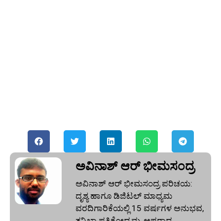
ಅವಿನಾಶ್‌ ಆರ್‌ ಭೀಮಸಂದ್ರ
ಅವಿನಾಶ್‌ ಆರ್‌ ಭೀಮಸಂದ್ರ ಪರಿಚಯ:
ದೃಶ್ಯ ಹಾಗೂ ಡಿಜಿಟಲ್ ಮಾಧ್ಯಮ
ವರದಿಗಾರಿಕೆಯಲ್ಲಿ 15 ವರ್ಷಗಳ ಅನುಭವ,
ತನಿಖಾ ಪತ್ರಿಕೋದ್ಯಮ, ಅಪರಾಧ