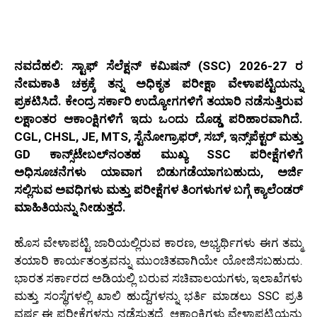
ನವದೆಹಲಿ: ಸ್ಟಾಫ್ ಸೆಲೆಕ್ಷನ್ ಕಮಿಷನ್ (SSC) 2026-27 ರ
ನೇಮಕಾತಿ ಚಕ್ರಕ್ಕೆ ತನ್ನ ಅಧಿಕೃತ ಪರೀಕ್ಷಾ ವೇಳಾಪಟ್ಟಿಯನ್ನು
ಪ್ರಕಟಿಸಿದೆ. ಕೇಂದ್ರ ಸರ್ಕಾರಿ ಉದ್ಯೋಗಗಳಿಗೆ ತಯಾರಿ ನಡೆಸುತ್ತಿರುವ
ಲಕ್ಷಾಂತರ ಆಕಾಂಕ್ಷಿಗಳಿಗೆ ಇದು ಒಂದು ದೊಡ್ಡ ಪರಿಹಾರವಾಗಿದೆ.
CGL, CHSL, JE, MTS, ಸ್ಟೆನೋಗ್ರಾಫರ್, ಸಬ್, ಇನ್ಸ್‌ಪೆಕ್ಟರ್ ಮತ್ತು
GD ಕಾನ್ಸ್‌ಟೇಬಲ್‌ನಂತಹ ಮುಖ್ಯ SSC ಪರೀಕ್ಷೆಗಳಿಗೆ
ಅಧಿಸೂಚನೆಗಳು ಯಾವಾಗ ಬಿಡುಗಡೆಯಾಗಬಹುದು, ಅರ್ಜಿ
ಸಲ್ಲಿಸುವ ಅವಧಿಗಳು ಮತ್ತು ಪರೀಕ್ಷೆಗಳ ತಿಂಗಳುಗಳ ಬಗ್ಗೆ ಕ್ಯಾಲೆಂಡರ್
ಮಾಹಿತಿಯನ್ನು ನೀಡುತ್ತದೆ.
ಹೊಸ ವೇಳಾಪಟ್ಟಿ ಜಾರಿಯಲ್ಲಿರುವ ಕಾರಣ, ಅಭ್ಯರ್ಥಿಗಳು ಈಗ ತಮ್ಮ
ತಯಾರಿ ಕಾರ್ಯತಂತ್ರವನ್ನು ಮುಂಚಿತವಾಗಿಯೇ ಯೋಜಿಸಬಹುದು.
ಭಾರತ ಸರ್ಕಾರದ ಅಡಿಯಲ್ಲಿ ಬರುವ ಸಚಿವಾಲಯಗಳು, ಇಲಾಖೆಗಳು
ಮತ್ತು ಸಂಸ್ಥೆಗಳಲ್ಲಿ ಖಾಲಿ ಹುದ್ದೆಗಳನ್ನು ಭರ್ತಿ ಮಾಡಲು SSC ಪ್ರತಿ
ವರ್ಷ ಈ ಪರೀಕ್ಷೆಗಳನ್ನು ನಡೆಸುತ್ತದೆ. ಆಕಾಂಕ್ಷಿಗಳು ವೇಳಾಪಟ್ಟಿಯನ್ನು