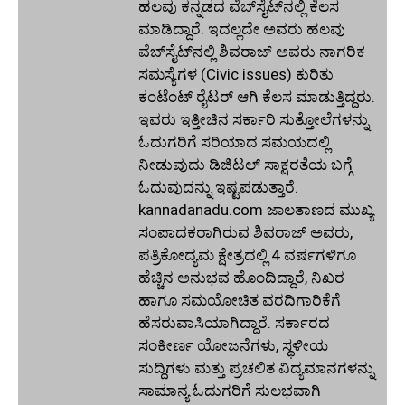
ಹಲವು ಕನ್ನಡದ ವೆಬ್‌ಸೈಟ್‌ನಲ್ಲಿ ಕೆಲಸ
ಮಾಡಿದ್ದಾರೆ. ಇದಲ್ಲದೇ ಅವರು ಹಲವು
ವೆಬ್‌ಸೈಟ್‌ನಲ್ಲಿ ಶಿವರಾಜ್ ಅವರು ನಾಗರಿಕ
ಸಮಸ್ಯೆಗಳ (Civic issues) ಕುರಿತು
ಕಂಟೆಂಟ್ ರೈಟರ್ ಆಗಿ ಕೆಲಸ ಮಾಡುತ್ತಿದ್ದರು.
ಇವರು ಇತ್ತೀಚಿನ ಸರ್ಕಾರಿ ಸುತ್ತೋಲೆಗಳನ್ನು
ಓದುಗರಿಗೆ ಸರಿಯಾದ ಸಮಯದಲ್ಲಿ
ನೀಡುವುದು ಡಿಜಿಟಲ್ ಸಾಕ್ಷರತೆಯ ಬಗ್ಗೆ
ಓದುವುದನ್ನು ಇಷ್ಟಪಡುತ್ತಾರೆ.
kannadanadu.com ಜಾಲತಾಣದ ಮುಖ್ಯ
ಸಂಪಾದಕರಾಗಿರುವ ಶಿವರಾಜ್ ಅವರು,
ಪತ್ರಿಕೋದ್ಯಮ ಕ್ಷೇತ್ರದಲ್ಲಿ 4 ವರ್ಷಗಳಿಗೂ
ಹೆಚ್ಚಿನ ಅನುಭವ ಹೊಂದಿದ್ದಾರೆ, ನಿಖರ
ಹಾಗೂ ಸಮಯೋಚಿತ ವರದಿಗಾರಿಕೆಗೆ
ಹೆಸರುವಾಸಿಯಾಗಿದ್ದಾರೆ. ಸರ್ಕಾರದ
ಸಂಕೀರ್ಣ ಯೋಜನೆಗಳು, ಸ್ಥಳೀಯ
ಸುದ್ದಿಗಳು ಮತ್ತು ಪ್ರಚಲಿತ ವಿದ್ಯಮಾನಗಳನ್ನು
ಸಾಮಾನ್ಯ ಓದುಗರಿಗೆ ಸುಲಭವಾಗಿ