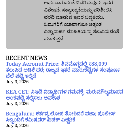
ಅರ್ಥವಾಗುವಂತೆ ವಿವರಿಸುವುದು ಇವರ
ವಿಶೇಷತೆ. ಸತ್ಯಾಸತ್ಯತೆಯನ್ನು ಪರಿಶೀಲಿಸಿ
ವರದಿ ಮಾಡುವ ಇವರ ಬದ್ಧತೆಯು,
ಓದುಗರಿಗೆ ಯಾವಾಗಲೂ ಅತ್ಯಂತ
ವಿಶ್ವಾಸಾರ್ಹ ಮಾಹಿತಿಯನ್ನು ತಲುಪಿಸುವಂತೆ
ಮಾಡುತ್ತದೆ.
RECENT NEWS
Today Aeronut Price: ಶಿವಮೊಗ್ಗದಲ್ಲಿ ₹88,099
ತಲುಪಿದ ಅಡಿಕೆ ದರ; ರಾಜ್ಯದ ಇತರೆ ಮಾರುಕಟ್ಟೆಗಳ ಸಂಪೂರ್ಣ
ಬೆಲೆ ಪಟ್ಟಿ ಇಲ್ಲಿದೆ
July 3, 2026
KEA CET: ಸಿಇಟಿ ವಿದ್ಯಾರ್ಥಿಗಳ ಗಮನಕ್ಕೆ; ಮರುಮೌಲ್ಯಮಾಪನ
ಅಂಕಪಟ್ಟಿ ಸಲ್ಲಿಸಲು ಅವಕಾಶ
July 3, 2026
Bengaluru: ಕರ್ತವ್ಯ ಲೋಪ ತೋರಿದರೆ ವಜಾ; ಪೊಲೀಸ್
ಸಿಬ್ಬಂದಿಗೆ ಕಮಿಷನರ್ ಖಡಕ್ ಎಚ್ಚರಿಕೆ
July 3, 2026