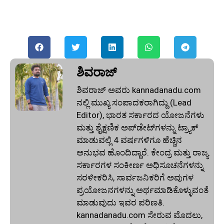
ಶಿವರಾಜ್
ಶಿವರಾಜ್ ಅವರು kannadanadu.com
ನಲ್ಲಿ ಮುಖ್ಯ ಸಂಪಾದಕರಾಗಿದ್ದು (Lead
Editor), ಭಾರತ ಸರ್ಕಾರದ ಯೋಜನೆಗಳು
ಮತ್ತು ಶೈಕ್ಷಣಿಕ ಅಪ್‌ಡೇಟ್‌ಗಳನ್ನು ಟ್ರ್ಯಾಕ್
ಮಾಡುವಲ್ಲಿ 4 ವರ್ಷಗಳಿಗೂ ಹೆಚ್ಚಿನ
ಅನುಭವ ಹೊಂದಿದ್ದಾರೆ. ಕೇಂದ್ರ ಮತ್ತು ರಾಜ್ಯ
ಸರ್ಕಾರಗಳ ಸಂಕೀರ್ಣ ಅಧಿಸೂಚನೆಗಳನ್ನು
ಸರಳೀಕರಿಸಿ, ಸಾರ್ವಜನಿಕರಿಗೆ ಅವುಗಳ
ಪ್ರಯೋಜನಗಳನ್ನು ಅರ್ಥಮಾಡಿಕೊಳ್ಳುವಂತೆ
ಮಾಡುವುದು ಇವರ ಪರಿಣತಿ.
kannadanadu.com ಸೇರುವ ಮೊದಲು,