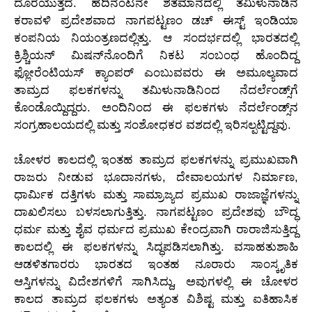
ದೊರೆಯುತ್ತದೆ. ಹದಿನೆಂಟನೇ ಶತಮಾನದಲ್ಲಿ ತಮಿಳುನಾಡಿನ
ಕರಾವಳಿ ಪ್ರದೇಶವಾದ ನಾಗಪಟ್ಟಣಂ ಡಚ್ ಈಸ್ಟ್ ಇಂಡಿಯಾ
ಕಂಪನಿಯ ನಿಯಂತ್ರಣದಲ್ಲಿತ್ತು. ಆ ಸಂದರ್ಭದಲ್ಲಿ ಭಾರತದಲ್ಲಿ
ಕ್ರಿಶ್ಚಿಯನ್ ಮಿಷನ್‌ನೊಂದಿಗೆ ನಿಕಟ ಸಂಬಂಧ ಹೊಂದಿದ್ದ
ಫ್ಲೋರೆಂಟಿಯಸ್ ಕ್ಯಾಂಪರ್ ಎಂಬುವವರು ಈ ಅಮೂಲ್ಯವಾದ
ತಾಮ್ರದ ಫಲಕಗಳನ್ನು ತಮಿಳುನಾಡಿನಿಂದ ನೆದರ್ಲೆಂಡ್ಸ್‌ಗೆ
ಕೊಂಡೊಯ್ದಿದ್ದರು. ಅಂದಿನಿಂದ ಈ ಫಲಕಗಳು ನೆದರ್ಲೆಂಡ್ಸ್‌ನ
ಸಂಗ್ರಹಾಲಯದಲ್ಲಿ ಮತ್ತು ಸಂಶೋಧಕರ ವಶದಲ್ಲಿ ಇರಿಸಲ್ಪಟ್ಟಿದ್ದವು.
ಚೋಳರ ಕಾಲದಲ್ಲಿ ಇಂತಹ ತಾಮ್ರದ ಫಲಕಗಳನ್ನು ಪ್ರಮುಖವಾಗಿ
ರಾಜರು ನೀಡುವ ಭೂದಾನಗಳು, ದೇವಾಲಯಗಳ ನಿರ್ಮಾಣ,
ಧಾರ್ಮಿಕ ದತ್ತಿಗಳು ಮತ್ತು ಸಾಮ್ರಾಜ್ಯದ ಪ್ರಮುಖ ರಾಜಾಜ್ಞೆಗಳನ್ನು
ದಾಖಲಿಸಲು ಬಳಸಲಾಗುತ್ತಿತ್ತು. ನಾಗಪಟ್ಟಣಂ ಪ್ರದೇಶವು ಬೌದ್ಧ
ಧರ್ಮ ಮತ್ತು ಶೈವ ಧರ್ಮದ ಪ್ರಮುಖ ಕೇಂದ್ರವಾಗಿ ರಾರಾಜಿಸುತ್ತಿದ್ದ
ಕಾಲದಲ್ಲಿ ಈ ಫಲಕಗಳನ್ನು ಸಿದ್ಧಪಡಿಸಲಾಗಿತ್ತು. ವಸಾಹತುಶಾಹಿ
ಆಡಳಿತಗಾರರು ಭಾರತದ ಇಂತಹ ನೂರಾರು ಸಾಂಸ್ಕೃತಿಕ
ಆಸ್ತಿಗಳನ್ನು ವಿದೇಶಗಳಿಗೆ ಸಾಗಿಸಿದ್ದು, ಅವುಗಳಲ್ಲಿ ಈ ಚೋಳರ
ಕಾಲದ ತಾಮ್ರದ ಫಲಕಗಳು ಅತ್ಯಂತ ವಿಶಿಷ್ಟ ಮತ್ತು ಐತಿಹಾಸಿಕ