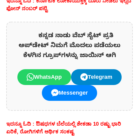
ಇದನ್ನೂ ಓದಿ : ಕರ್ನಾಟಕ ಲೋಕಾಯುಕ್ತಕ್ಕೆ ದೂರು ನೀಡಲು ಇಲ್ಲಿದೆ
ಫೋನ್ ನಂಬರ್ ಪಟ್ಟಿ
ಕನ್ನಡ ನಾಡು ವೆಬ್ ಸೈಟ್ ಪ್ರತಿ
ಅಪ್‌ಡೇಟ್‌ ನಿಮಗೆ ಮೊದಲು ಪಡೆಯಲು
ಕೆಳಗಿನ ಗ್ರೂಪ್‌ಗಳನ್ನು ಜಾಯಿನ್ ಆಗಿ
WhatsApp
Telegram
Messenger
ಇದನ್ನೂ ಓದಿ : ಔಷಧಗಳ ಬೆಲೆಯಲ್ಲಿ ಶೇಕಡಾ 10 ರಷ್ಟು ಭಾರಿ
ಏರಿಕೆ, ರೋಗಿಗಳಿಗೆ ಆರ್ಥಿಕ ಸಂಕಷ್ಟ