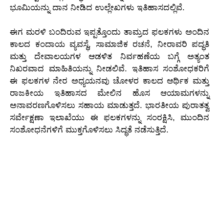
ಭೂಮಿಯನ್ನು ದಾನ ನೀಡಿದ ಉಲ್ಲೇಖಗಳು ಇತಿಹಾಸದಲ್ಲಿವೆ.
ಈಗ ಮರಳಿ ಬಂದಿರುವ ಇಪ್ಪತ್ತೊಂದು ತಾಮ್ರದ ಫಲಕಗಳು ಅಂದಿನ
ಕಾಲದ ಕಂದಾಯ ವ್ಯವಸ್ಥೆ, ಸಾಮಾಜಿಕ ರಚನೆ, ನೀರಾವರಿ ಪದ್ಧತಿ
ಮತ್ತು ದೇವಾಲಯಗಳ ಆಡಳಿತ ನಿರ್ವಹಣೆಯ ಬಗ್ಗೆ ಅತ್ಯಂತ
ನಿಖರವಾದ ಮಾಹಿತಿಯನ್ನು ನೀಡಲಿವೆ. ಇತಿಹಾಸ ಸಂಶೋಧಕರಿಗೆ
ಈ ಫಲಕಗಳ ನೇರ ಅಧ್ಯಯನವು ಚೋಳರ ಕಾಲದ ಆರ್ಥಿಕ ಮತ್ತು
ರಾಜಕೀಯ ಇತಿಹಾಸದ ಮೇಲಿನ ಹೊಸ ಆಯಾಮಗಳನ್ನು
ಅನಾವರಣಗೊಳಿಸಲು ಸಹಾಯ ಮಾಡುತ್ತದೆ. ಭಾರತೀಯ ಪುರಾತತ್ವ
ಸರ್ವೇಕ್ಷಣಾ ಇಲಾಖೆಯು ಈ ಫಲಕಗಳನ್ನು ಸಂರಕ್ಷಿಸಿ, ಮುಂದಿನ
ಸಂಶೋಧನೆಗಳಿಗೆ ಮುಕ್ತಗೊಳಿಸಲು ಸಿದ್ಧತೆ ನಡೆಸುತ್ತಿದೆ.