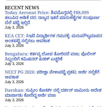
RECENT NEWS
Today Aeronut Price: ಶಿವಮೊಗ್ಗದಲ್ಲಿ ₹88,099
ತಲುಪಿದ ಅಡಿಕೆ ದರ; ರಾಜ್ಯದ ಇತರೆ ಮಾರುಕಟ್ಟೆಗಳ ಸಂಪೂರ್ಣ
ಬೆಲೆ ಪಟ್ಟಿ ಇಲ್ಲಿದೆ
July 3, 2026
KEA CET: ಸಿಇಟಿ ವಿದ್ಯಾರ್ಥಿಗಳ ಗಮನಕ್ಕೆ; ಮರುಮೌಲ್ಯಮಾಪನ
ಅಂಕಪಟ್ಟಿ ಸಲ್ಲಿಸಲು ಅವಕಾಶ
July 3, 2026
Bengaluru: ಕರ್ತವ್ಯ ಲೋಪ ತೋರಿದರೆ ವಜಾ; ಪೊಲೀಸ್
ಸಿಬ್ಬಂದಿಗೆ ಕಮಿಷನರ್ ಖಡಕ್ ಎಚ್ಚರಿಕೆ
July 3, 2026
NEET PG 2026: ಪರೀಕ್ಷಾ ವೇಳಾಪಟ್ಟಿ ಪ್ರಕಟ; ಅರ್ಜಿ ಸಲ್ಲಿಕೆಗೆ
ಅವಕಾಶ
July 3, 2026
Darshan: ಸುಪ್ರೀಂ ಕೋರ್ಟ್ ನಲ್ಲಿ ದರ್ಶನ್ ಜಾಮೀನು ಆದೇಶ
ಮಾರ್ಪಾಡು ಕೋರಿದ್ದ ಅರ್ಜಿ ವಜಾ
July 3, 2026