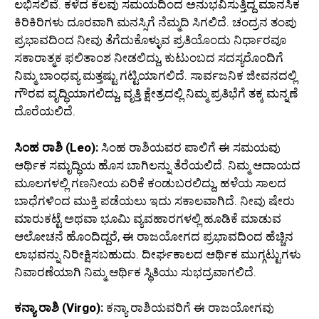
ಲಭಿಸಲಿವೆ. ಕಳೆದ ಕೆಲವು ಸಮಯದಿಂದ ಅನುಭವಿಸುತ್ತಿದ್ದ ಮಾನಸಿಕ
ಕಿರಿಕಿರಿಗಳು ದೂರವಾಗಿ ಮನಸ್ಸಿಗೆ ನೆಮ್ಮದಿ ಸಿಗಲಿದೆ. ಚಂದ್ರನ ತಂಪು
ಪ್ರಭಾವದಿಂದ ನೀವು ತೆಗೆದುಕೊಳ್ಳುವ ಪ್ರತಿಯೊಂದು ನಿರ್ಧಾರವೂ
ಸಕಾರಾತ್ಮಕ ಫಲಿತಾಂಶ ನೀಡಲಿದ್ದು, ಕುಟುಂಬದ ಸದಸ್ಯರೊಂದಿಗೆ
ನಿಮ್ಮ ಬಾಂಧವ್ಯ ಮತ್ತಷ್ಟು ಗಟ್ಟಿಯಾಗಲಿದೆ. ಸಾರ್ವಜನಿಕ ಜೀವನದಲ್ಲಿ
ಗೌರವ ವೃದ್ಧಿಯಾಗಲಿದ್ದು, ವೃತ್ತಿ ಕ್ಷೇತ್ರದಲ್ಲಿ ನಿಮ್ಮ ಪ್ರತಿಭೆಗೆ ತಕ್ಕ ಮನ್ನಣೆ
ದೊರೆಯಲಿದೆ.
ಸಿಂಹ ರಾಶಿ (Leo):
ಸಿಂಹ ರಾಶಿಯವರ ಪಾಲಿಗೆ ಈ ಸಮಯವು
ಆರ್ಥಿಕ ಸಮೃದ್ಧಿಯ ಹೊಸ ಬಾಗಿಲನ್ನು ತೆರೆಯಲಿದೆ. ನಿಮ್ಮ ಆದಾಯದ
ಮೂಲಗಳಲ್ಲಿ ಗಣನೀಯ ಏರಿಕೆ ಕಂಡುಬರಲಿದ್ದು, ಹಳೆಯ ಸಾಲದ
ಬಾಧೆಗಳಿಂದ ಮುಕ್ತಿ ಪಡೆಯಲು ಇದು ಸಕಾಲವಾಗಿದೆ. ನೀವು ಷೇರು
ಮಾರುಕಟ್ಟೆ ಅಥವಾ ಭೂಮಿ ವ್ಯವಹಾರಗಳಲ್ಲಿ ಹೂಡಿಕೆ ಮಾಡುವ
ಆಲೋಚನೆ ಹೊಂದಿದ್ದರೆ, ಈ ರಾಜಯೋಗದ ಪ್ರಭಾವದಿಂದ ಹೆಚ್ಚಿನ
ಲಾಭವನ್ನು ನಿರೀಕ್ಷಿಸಬಹುದು. ದೀರ್ಘಕಾಲದ ಆರ್ಥಿಕ ಮುಗ್ಗಟ್ಟುಗಳು
ನಿವಾರಣೆಯಾಗಿ ನಿಮ್ಮ ಆರ್ಥಿಕ ಸ್ಥಿತಿಯು ಸುಭದ್ರವಾಗಲಿದೆ.
ಕನ್ಯಾ ರಾಶಿ (Virgo):
ಕನ್ಯಾ ರಾಶಿಯವರಿಗೆ ಈ ರಾಜಯೋಗವು