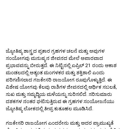
ಜ್ಯೋತಿಷ್ಯ ಶಾಸ್ತ್ರದ ಪ್ರಕಾರ ಗ್ರಹಗಳ ಚಲನೆ ಮತ್ತು ಅವುಗಳ
ಸಂಯೋಗವು ಮನುಷ್ಯನ ಜೀವನದ ಮೇಲೆ ಅಪಾರವಾದ
ಪ್ರಭಾವವನ್ನು ಬೀರುತ್ತದೆ. ಈ ನಿಟ್ಟಿನಲ್ಲಿ ಏಪ್ರಿಲ್ 21 ರಂದು ಆಕಾಶ
ಮಂಡಲದಲ್ಲಿ ಅತ್ಯಂತ ಮಂಗಳಕರ ಮತ್ತು ಶಕ್ತಿಶಾಲಿ ಎಂದು
ಪರಿಗಣಿಸಲಾದ ಗಜಕೇಸರಿ ರಾಜಯೋಗ ರೂಪುಗೊಳ್ಳುತ್ತಿದೆ. ಈ
ವಿಶೇಷ ಯೋಗವು ಕೆಲವು ರಾಶಿಗಳ ಜೀವನದಲ್ಲಿ ಆರ್ಥಿಕ ಸಬಲತೆ,
ಸುಖ ಮತ್ತು ಸಮೃದ್ಧಿಯ ಮಳೆಯನ್ನು ಸುರಿಸಲಿದೆ. ಸರಿಸುಮಾರು
ದಶಕಗಳ ನಂತರ ಘಟಿಸುತ್ತಿರುವ ಈ ಗ್ರಹಗಳ ಸಂಯೋಜನೆಯು
ಜ್ಯೋತಿಷ್ಯ ಲೋಕದಲ್ಲಿ ತೀವ್ರ ಕುತೂಹಲ ಮೂಡಿಸಿದೆ.
ಗಜಕೇಸರಿ ರಾಜಯೋಗ ಎಂದರೇನು ಮತ್ತು ಅದರ ಪ್ರಾಮುಖ್ಯತೆ