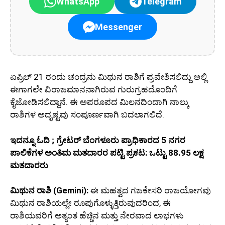
WhatsApp
Telegram
Messenger
ಏಪ್ರಿಲ್ 21 ರಂದು ಚಂದ್ರನು ಮಿಥುನ ರಾಶಿಗೆ ಪ್ರವೇಶಿಸಲಿದ್ದು ಅಲ್ಲಿ
ಈಗಾಗಲೇ ವಿರಾಜಮಾನನಾಗಿರುವ ಗುರುಗ್ರಹದೊಂದಿಗೆ
ಕೈಜೋಡಿಸಲಿದ್ದಾನೆ. ಈ ಅಪರೂಪದ ಮಿಲನದಿಂದಾಗಿ ನಾಲ್ಕು
ರಾಶಿಗಳ ಅದೃಷ್ಟವು ಸಂಪೂರ್ಣವಾಗಿ ಬದಲಾಗಲಿದೆ.
ಇದನ್ನೂ ಓದಿ ; ಗ್ರೇಟರ್ ಬೆಂಗಳೂರು ಪ್ರಾಧಿಕಾರದ 5 ನಗರ
ಪಾಲಿಕೆಗಳ ಅಂತಿಮ ಮತದಾರರ ಪಟ್ಟಿ ಪ್ರಕಟ: ಒಟ್ಟು 88.95 ಲಕ್ಷ
ಮತದಾರರು
ಮಿಥುನ ರಾಶಿ (Gemini):
ಈ ಮಹತ್ವದ ಗಜಕೇಸರಿ ರಾಜಯೋಗವು
ಮಿಥುನ ರಾಶಿಯಲ್ಲೇ ರೂಪುಗೊಳ್ಳುತ್ತಿರುವುದರಿಂದ, ಈ
ರಾಶಿಯವರಿಗೆ ಅತ್ಯಂತ ಹೆಚ್ಚಿನ ಮತ್ತು ನೇರವಾದ ಲಾಭಗಳು