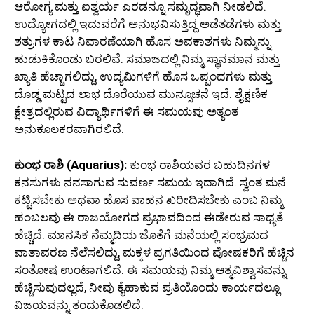
ಆರೋಗ್ಯ ಮತ್ತು ಐಶ್ವರ್ಯ ಎರಡನ್ನೂ ಸಮೃದ್ಧವಾಗಿ ನೀಡಲಿದೆ.
ಉದ್ಯೋಗದಲ್ಲಿ ಇದುವರೆಗೆ ಅನುಭವಿಸುತ್ತಿದ್ದ ಅಡೆತಡೆಗಳು ಮತ್ತು
ಶತ್ರುಗಳ ಕಾಟ ನಿವಾರಣೆಯಾಗಿ ಹೊಸ ಅವಕಾಶಗಳು ನಿಮ್ಮನ್ನು
ಹುಡುಕಿಕೊಂಡು ಬರಲಿವೆ. ಸಮಾಜದಲ್ಲಿ ನಿಮ್ಮ ಸ್ಥಾನಮಾನ ಮತ್ತು
ಖ್ಯಾತಿ ಹೆಚ್ಚಾಗಲಿದ್ದು, ಉದ್ಯಮಿಗಳಿಗೆ ಹೊಸ ಒಪ್ಪಂದಗಳು ಮತ್ತು
ದೊಡ್ಡ ಮಟ್ಟದ ಲಾಭ ದೊರೆಯುವ ಮುನ್ಸೂಚನೆ ಇದೆ. ಶೈಕ್ಷಣಿಕ
ಕ್ಷೇತ್ರದಲ್ಲಿರುವ ವಿದ್ಯಾರ್ಥಿಗಳಿಗೆ ಈ ಸಮಯವು ಅತ್ಯಂತ
ಅನುಕೂಲಕರವಾಗಿರಲಿದೆ.
ಕುಂಭ ರಾಶಿ (Aquarius):
ಕುಂಭ ರಾಶಿಯವರ ಬಹುದಿನಗಳ
ಕನಸುಗಳು ನನಸಾಗುವ ಸುವರ್ಣ ಸಮಯ ಇದಾಗಿದೆ. ಸ್ವಂತ ಮನೆ
ಕಟ್ಟಿಸಬೇಕು ಅಥವಾ ಹೊಸ ವಾಹನ ಖರೀದಿಸಬೇಕು ಎಂಬ ನಿಮ್ಮ
ಹಂಬಲವು ಈ ರಾಜಯೋಗದ ಪ್ರಭಾವದಿಂದ ಈಡೇರುವ ಸಾಧ್ಯತೆ
ಹೆಚ್ಚಿದೆ. ಮಾನಸಿಕ ನೆಮ್ಮದಿಯ ಜೊತೆಗೆ ಮನೆಯಲ್ಲಿ ಸಂಭ್ರಮದ
ವಾತಾವರಣ ನೆಲೆಸಲಿದ್ದು, ಮಕ್ಕಳ ಪ್ರಗತಿಯಿಂದ ಪೋಷಕರಿಗೆ ಹೆಚ್ಚಿನ
ಸಂತೋಷ ಉಂಟಾಗಲಿದೆ. ಈ ಸಮಯವು ನಿಮ್ಮ ಆತ್ಮವಿಶ್ವಾಸವನ್ನು
ಹೆಚ್ಚಿಸುವುದಲ್ಲದೆ, ನೀವು ಕೈಹಾಕುವ ಪ್ರತಿಯೊಂದು ಕಾರ್ಯದಲ್ಲೂ
ವಿಜಯವನ್ನು ತಂದುಕೊಡಲಿದೆ.