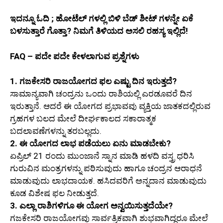
ಇದನ್ನೂ ಓದಿ ; ಹೋಟೆಲ್ ಗಳಲ್ಲಿ ಬಿಳಿ ಬೆಡ್ ಶೀಟ್ ಗಳನ್ನೇ ಏಕೆ
ಬಳಸುತ್ತಾರೆ ಗೊತ್ತಾ? ನಿಮಗೆ ತಿಳಿಯದ ಅಸಲಿ ರಹಸ್ಯ ಇಲ್ಲಿದೆ!
FAQ – ಪದೇ ಪದೇ ಕೇಳಲಾಗುವ ಪ್ರಶ್ನೆಗಳು
1. ಗಜಕೇಸರಿ ರಾಜಯೋಗದ ಫಲ ಎಷ್ಟು ದಿನ ಇರುತ್ತದೆ?
ಸಾಮಾನ್ಯವಾಗಿ ಚಂದ್ರನು ಒಂದು ರಾಶಿಯಲ್ಲಿ ಎರಡೂವರೆ ದಿನ
ಇರುತ್ತಾನೆ. ಆದರೆ ಈ ಯೋಗದ ಪ್ರಭಾವವು ವ್ಯಕ್ತಿಯ ಜಾತಕದಲ್ಲಿರುವ
ಗ್ರಹಗಳ ಬಲದ ಮೇಲೆ ದೀರ್ಘಕಾಲದ ಸಕಾರಾತ್ಮಕ
ಬದಲಾವಣೆಗಳನ್ನು ತರಬಲ್ಲದು.
2. ಈ ಯೋಗದ ಲಾಭ ಪಡೆಯಲು ಏನು ಮಾಡಬೇಕು?
ಏಪ್ರಿಲ್ 21 ರಂದು ಮುಂಜಾನೆ ಸ್ನಾನ ಮಾಡಿ ಹಳದಿ ವಸ್ತ್ರ ಧರಿಸಿ
ಗುರುವಿನ ಮಂತ್ರಗಳನ್ನು ಪಠಿಸುವುದು ಹಾಗೂ ಚಂದ್ರನ ಆರಾಧನೆ
ಮಾಡುವುದು ಲಾಭದಾಯಕ. ಹಸಿದವರಿಗೆ ಅನ್ನದಾನ ಮಾಡುವುದು
ಕೂಡ ವಿಶೇಷ ಫಲ ನೀಡುತ್ತದೆ.
3. ಎಲ್ಲಾ ರಾಶಿಗಳಿಗೂ ಈ ಯೋಗ ಅನ್ವಯಿಸುತ್ತದೆಯೇ?
ಗಜಕೇಸರಿ ರಾಜಯೋಗವು ಸಾರ್ವತ್ರಿಕವಾಗಿ ಶುಭವಾಗಿದ್ದರೂ ಮೇಲೆ