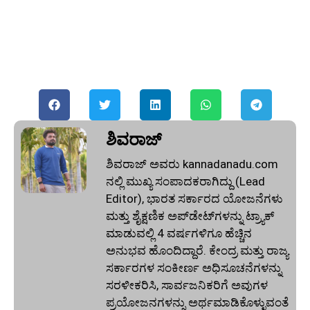
ಶಿವರಾಜ್
ಶಿವರಾಜ್ ಅವರು kannadanadu.com
ನಲ್ಲಿ ಮುಖ್ಯ ಸಂಪಾದಕರಾಗಿದ್ದು (Lead
Editor), ಭಾರತ ಸರ್ಕಾರದ ಯೋಜನೆಗಳು
ಮತ್ತು ಶೈಕ್ಷಣಿಕ ಅಪ್‌ಡೇಟ್‌ಗಳನ್ನು ಟ್ರ್ಯಾಕ್
ಮಾಡುವಲ್ಲಿ 4 ವರ್ಷಗಳಿಗೂ ಹೆಚ್ಚಿನ
ಅನುಭವ ಹೊಂದಿದ್ದಾರೆ. ಕೇಂದ್ರ ಮತ್ತು ರಾಜ್ಯ
ಸರ್ಕಾರಗಳ ಸಂಕೀರ್ಣ ಅಧಿಸೂಚನೆಗಳನ್ನು
ಸರಳೀಕರಿಸಿ, ಸಾರ್ವಜನಿಕರಿಗೆ ಅವುಗಳ
ಪ್ರಯೋಜನಗಳನ್ನು ಅರ್ಥಮಾಡಿಕೊಳ್ಳುವಂತೆ