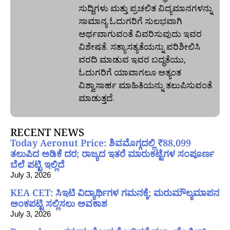
ಸುದ್ದಿಗಳು ಮತ್ತು ಪ್ರಚಲಿತ ವಿದ್ಯಮಾನಗಳನ್ನು
ಸಾಮಾನ್ಯ ಓದುಗರಿಗೆ ಸುಲಭವಾಗಿ
ಅರ್ಥವಾಗುವಂತೆ ವಿವರಿಸುವುದು ಇವರ
ವಿಶೇಷತೆ. ಸತ್ಯಾಸತ್ಯತೆಯನ್ನು ಪರಿಶೀಲಿಸಿ
ವರದಿ ಮಾಡುವ ಇವರ ಬದ್ಧತೆಯು,
ಓದುಗರಿಗೆ ಯಾವಾಗಲೂ ಅತ್ಯಂತ
ವಿಶ್ವಾಸಾರ್ಹ ಮಾಹಿತಿಯನ್ನು ತಲುಪಿಸುವಂತೆ
ಮಾಡುತ್ತದೆ.
RECENT NEWS
Today Aeronut Price: ಶಿವಮೊಗ್ಗದಲ್ಲಿ ₹88,099
ತಲುಪಿದ ಅಡಿಕೆ ದರ; ರಾಜ್ಯದ ಇತರೆ ಮಾರುಕಟ್ಟೆಗಳ ಸಂಪೂರ್ಣ
ಬೆಲೆ ಪಟ್ಟಿ ಇಲ್ಲಿದೆ
July 3, 2026
KEA CET: ಸಿಇಟಿ ವಿದ್ಯಾರ್ಥಿಗಳ ಗಮನಕ್ಕೆ; ಮರುಮೌಲ್ಯಮಾಪನ
ಅಂಕಪಟ್ಟಿ ಸಲ್ಲಿಸಲು ಅವಕಾಶ
July 3, 2026