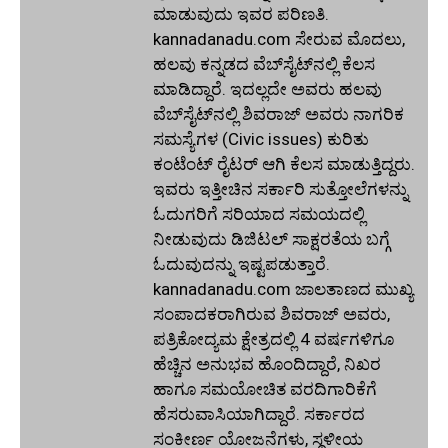
ಮಾಡುವುದು ಇವರ ಪರಿಣತಿ.
kannadanadu.com ಸೇರುವ ಮೊದಲು,
ಹಲವು ಕನ್ನಡದ ವೆಬ್‌ಸೈಟ್‌ನಲ್ಲಿ ಕೆಲಸ
ಮಾಡಿದ್ದಾರೆ. ಇದಲ್ಲದೇ ಅವರು ಹಲವು
ವೆಬ್‌ಸೈಟ್‌ನಲ್ಲಿ ಶಿವರಾಜ್ ಅವರು ನಾಗರಿಕ
ಸಮಸ್ಯೆಗಳ (Civic issues) ಕುರಿತು
ಕಂಟೆಂಟ್ ರೈಟರ್ ಆಗಿ ಕೆಲಸ ಮಾಡುತ್ತಿದ್ದರು.
ಇವರು ಇತ್ತೀಚಿನ ಸರ್ಕಾರಿ ಸುತ್ತೋಲೆಗಳನ್ನು
ಓದುಗರಿಗೆ ಸರಿಯಾದ ಸಮಯದಲ್ಲಿ
ನೀಡುವುದು ಡಿಜಿಟಲ್ ಸಾಕ್ಷರತೆಯ ಬಗ್ಗೆ
ಓದುವುದನ್ನು ಇಷ್ಟಪಡುತ್ತಾರೆ.
kannadanadu.com ಜಾಲತಾಣದ ಮುಖ್ಯ
ಸಂಪಾದಕರಾಗಿರುವ ಶಿವರಾಜ್ ಅವರು,
ಪತ್ರಿಕೋದ್ಯಮ ಕ್ಷೇತ್ರದಲ್ಲಿ 4 ವರ್ಷಗಳಿಗೂ
ಹೆಚ್ಚಿನ ಅನುಭವ ಹೊಂದಿದ್ದಾರೆ, ನಿಖರ
ಹಾಗೂ ಸಮಯೋಚಿತ ವರದಿಗಾರಿಕೆಗೆ
ಹೆಸರುವಾಸಿಯಾಗಿದ್ದಾರೆ. ಸರ್ಕಾರದ
ಸಂಕೀರ್ಣ ಯೋಜನೆಗಳು, ಸ್ಥಳೀಯ