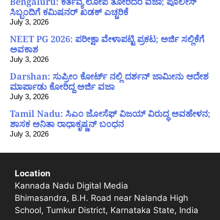
Bengaluru: ಕರ್ತವ್ಯ ಲೋಪ ತೋರಿದರೆ ವಜಾ; ಪೊಲೀಸ್
ಸಿಬ್ಬಂದಿಗೆ ಕಮಿಷನರ್ ಖಡಕ್ ಎಚ್ಚರಿಕೆ
July 3, 2026
NEET PG 2026: ಪರೀಕ್ಷಾ ವೇಳಾಪಟ್ಟಿ ಪ್ರಕಟ; ಅರ್ಜಿ ಸಲ್ಲಿಕೆಗೆ
ಅವಕಾಶ
July 3, 2026
Darshan: ಸುಪ್ರೀಂ ಕೋರ್ಟ್ ನಲ್ಲಿ ದರ್ಶನ್ ಜಾಮೀನು ಆದೇಶ
ಮಾರ್ಪಾಡು ಕೋರಿದ್ದ ಅರ್ಜಿ ವಜಾ
July 3, 2026
Tamil Nadu: ಸಿಎಂ ಜೋಸೆಫ್ ವಿಜಯ್ ವಿರುದ್ಧ ಅವಹೇಳನ;
ಶಾಸಕ ಅನಿತಾ ರಾಧಾಕೃಷ್ಣನ್ ಬಂಧನ
July 3, 2026
Location
Kannada Nadu Digital Media
Bhimasandra, B.H. Road near Nalanda High
School, Tumkur District, Karnataka State, India