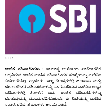
SBI Fd
ಉಚಿತ ವಹಿವಾಟುಗಳು :
ಸಾಮಾನ್ಯ ಉಳಿತಾಯ ಖಾತೆದಾರರಿಗೆ
ಲಭ್ಯವಿರುವ ಉಚಿತ ಮಾಸಿಕ ವಹಿವಾಟುಗಳ ಸಂಖ್ಯೆಯನ್ನು ಎಸ್‌ಬಿಐ
ಬದಲಾಯಿಸಿಲ್ಲ. ಗ್ರಾಹಕರು ಎಲ್ಲಾ ಕೇಂದ್ರಗಳಲ್ಲಿ ಹಣಕಾಸು ಮತ್ತು
ಹಣಕಾಸುೇತರ ವಹಿವಾಟುಗಳನ್ನು ಒಳಗೊಂಡಿರುವ ಎಸ್‌ಬಿಐ ಅಲ್ಲದ
ಎಟಿಎಂಗಳಲ್ಲಿ ತಿಂಗಳಿಗೆ ಐದು ಉಚಿತ ವಹಿವಾಟುಗಳನ್ನು
ಮಾಡುವುದನ್ನು ಮುಂದುವರಿಸಬಹುದು. ಈ ಮಿತಿಯನ್ನು ದಾಟಿದ
ನಂತರ, ಪರಿಷ್ಕೃತ ಶುಲ್ಕಗಳು ಅನ್ವಯಿಸುತ್ತವೆ.