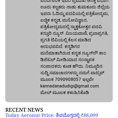
ವರದಿಗಾರಿಕೆ ಇವರ ಪ್ರಮುಖ ಆಸಕ್ತಿ ವಿಭಾಗ.
ಊರು ಕಲ್ಪತರು ನಾಡು ತುಮಕೂರು ಜಿಲ್ಲೆಯ
ಇವರು ಓದಿದ್ದು ಪದವಿಯಲ್ಲಿ ಪತ್ರಿಕೋದ್ಯಮ,
ಐಚ್ಚಿಕ ಕನ್ನಡ, ಮನೋವಿಜ್ಞಾನ,
ಪತ್ರಿಕೋದ್ಯಮದಲ್ಲಿ ಸ್ನಾತ್ತಕೋತ್ತರ ಪದವಿ.
ಕಸ್ತೂರಿ ನ್ಯೂಸ್‌. ವಿಜಯವಾಣಿ, ಪ್ರಜಾಪ್ರಗತಿ,
ಪ್ರಗತಿ ಟಿವಿಯಲ್ಲಿ ಕೆಲಸ ಮಾಡಿದ
ಅನುಭವವಿದೆ. ಕನ್ನಡಿಗರ
ಮನೆಮಾತಾಗಿರುವ ಕನ್ನಡ ನ್ಯೂಸ್‌ನೌ.ಕಾಂ
ಡಿಜಿಟಲ್‌ ಮೀಡಿಯಾದ ಸಂಸ್ಥಾಪಕ
ಸಂಪಾದಕರು ಕೂಡ ಹೌದು. ನಿಮ್ಮೂರಿನ
ಸುದ್ದಿ ಸಮಾಚಾರಗಳನ್ನು ನಮಗೆ ವಾಟ್ಸಪ್‌
ಮೂಲಕ 7090908057 ಇಲ್ಲವೇ
kannadanadudigi@gmail.com
ಮೇಲ್‌ ಮೂಲಕ ಕಳುಹಿಸಿಕೊಡಿ
RECENT NEWS
Today Aeronut Price: ಶಿವಮೊಗ್ಗದಲ್ಲಿ ₹88,099