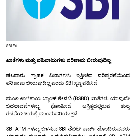
SBI Fd
ಖಾತೆಗಳು ಮತ್ತು ವಹಿವಾಟುಗಳು ಪರಿಣಾಮ ಬೀರುವುದಿಲ್ಲ
ಹಲವಾರು ಗ್ರಾಹಕ ವಿಭಾಗಗಳು ಇತ್ತೀಚಿನ ಪರಿಷ್ಕರಣೆಯಿಂದ
ಪರಿಣಾಮ ಬೀರುವುದಿಲ್ಲ ಎಂದು SBI ಸ್ಪಷ್ಟಪಡಿಸಿದೆ:
ಮೂಲ ಉಳಿತಾಯ ಬ್ಯಾಂಕ್ ಠೇವಣಿ (BSBD) ಖಾತೆಗಳು ಯಾವುದೇ
ಬದಲಾವಣೆಗಳನ್ನು ಘೋಷಿಸದೆ ಅಸ್ತಿತ್ವದಲ್ಲಿರುವ ಶುಲ್ಕ
ರಚನೆಯಡಿಯಲ್ಲಿ ಮುಂದುವರಿಯುತ್ತವೆ.
SBI ATM ಗಳನ್ನು ಬಳಸುವ SBI ಡೆಬಿಟ್ ಕಾರ್ಡ್ ಹೊಂದಿರುವವರು