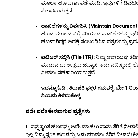
ಮೂಲಕ ಹಣ ವರ್ಗಾವಣೆ ಮಾಡಿ. ಇವುಗಳಿಗೆ ಡಿಜಿಟಲ
ಸುಲಭವಾಗುತ್ತದೆ.
ದಾಖಲೆಗಳನ್ನು ನಿರ್ವಹಿಸಿ (Maintain Document
ಹಣದ ಮೂಲದ ಬಗ್ಗೆ ಸರಿಯಾದ ದಾಖಲೆಗಳನ್ನು ಇಟ್ಟ
ಹಣವಾಗಿದ್ದರೆ ಅದಕ್ಕೆ ಸಂಬಂಧಿಸಿದ ಪತ್ರಗಳನ್ನು ಪ್ರದರ
ಐಟಿಆರ್ ಸಲ್ಲಿಸಿ (File ITR):
ನಿಮ್ಮ ಆದಾಯವು ತೆರಿಗೆ
ಮಾಡುವುದು ಉತ್ತಮ ಹವ್ಯಾಸ. ಇದು ಭವಿಷ್ಯದಲ್ಲಿ ಲ
ನೀಡಲು ಸಹಕಾರಿಯಾಗುತ್ತದೆ.
ಇದನ್ನೂ ಓದಿ : ತಿರುಪತಿ ಭಕ್ತರ ಗಮನಕ್ಕೆ: ಮೇ 1 
ನಿಯಮ ತಿಳಿದುಕೊಳ್ಳಿ
ಪದೇ ಪದೇ ಕೇಳಲಾಗುವ ಪ್ರಶ್ನೆಗಳು
1. ನನ್ನ ಸ್ವಂತ ಹಣವನ್ನು ಜಮೆ ಮಾಡಲು ನಾನು ತೆರಿಗೆ ನೀಡ
ಇಲ್ಲ, ನಿಮ್ಮ ಸ್ವಂತ ಹಣವನ್ನು ಜಮೆ ಮಾಡಲು ತೆರಿಗೆ ನೀಡಬೇಕ