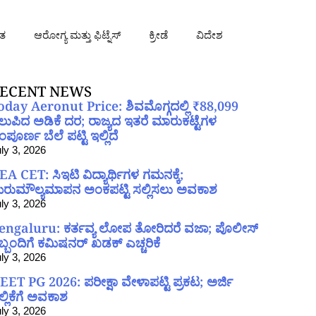
ತ
ಆರೋಗ್ಯ ಮತ್ತು ಫಿಟ್ನೆಸ್
ಕ್ರೀಡೆ
ವಿದೇಶ
ECENT NEWS
oday Aeronut Price: ಶಿವಮೊಗ್ಗದಲ್ಲಿ ₹88,099
ಲುಪಿದ ಅಡಿಕೆ ದರ; ರಾಜ್ಯದ ಇತರೆ ಮಾರುಕಟ್ಟೆಗಳ
ಪೂರ್ಣ ಬೆಲೆ ಪಟ್ಟಿ ಇಲ್ಲಿದೆ
ly 3, 2026
EA CET: ಸಿಇಟಿ ವಿದ್ಯಾರ್ಥಿಗಳ ಗಮನಕ್ಕೆ;
ರುಮೌಲ್ಯಮಾಪನ ಅಂಕಪಟ್ಟಿ ಸಲ್ಲಿಸಲು ಅವಕಾಶ
ly 3, 2026
engaluru: ಕರ್ತವ್ಯ ಲೋಪ ತೋರಿದರೆ ವಜಾ; ಪೊಲೀಸ್
ಿಬ್ಬಂದಿಗೆ ಕಮಿಷನರ್ ಖಡಕ್ ಎಚ್ಚರಿಕೆ
ly 3, 2026
EET PG 2026: ಪರೀಕ್ಷಾ ವೇಳಾಪಟ್ಟಿ ಪ್ರಕಟ; ಅರ್ಜಿ
ಲ್ಲಿಕೆಗೆ ಅವಕಾಶ
ly 3, 2026