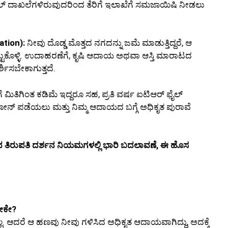
್ ದಾಖಲೆಗಳಿರುವುದರಿಂದ ತೆರಿಗೆ ಇಲಾಖೆಗೆ ಸಮಜಾಯಿಷಿ ನೀಡಲು
ation):
ನೀವು ದೊಡ್ಡ ಮೊತ್ತದ ನಗದನ್ನು ಜಮೆ ಮಾಡುತ್ತಿದ್ದರೆ, ಆ
ುಕೊಳ್ಳಿ. ಉದಾಹರಣೆಗೆ, ಕೃಷಿ ಆದಾಯ ಅಥವಾ ಆಸ್ತಿ ಮಾರಾಟದ
್ಶಿಸಬೇಕಾಗುತ್ತದೆ.
 ಮಿತಿಗಿಂತ ಕಡಿಮೆ ಇದ್ದರೂ ಸಹ, ಪ್ರತಿ ವರ್ಷ ಐಟಿಆರ್ ಫೈಲ್
ೋನ್ ಪಡೆಯಲು ಮತ್ತು ನಿಮ್ಮ ಆದಾಯದ ಬಗ್ಗೆ ಅಧಿಕೃತ ಪುರಾವೆ
ರಿಂದ ತಿರುಪತಿ ದರ್ಶನ ನಿಯಮಗಳಲ್ಲಿ ಭಾರಿ ಬದಲಾವಣೆ, ಈ ಹೊಸ
ಬೇಕೇ?
ಿಲ್ಲ. ಆದರೆ ಆ ಹಣವು ನೀವು ಗಳಿಸಿದ ಅಧಿಕೃತ ಆದಾಯವಾಗಿದ್ದು, ಅದಕ್ಕೆ