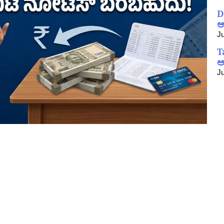
D
ಆ
Ju
T
ಅ
Ju