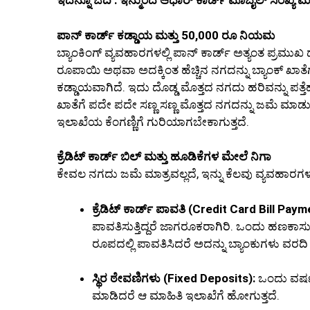
ಇದನ್ನೂ ಓದಿ : ಇನ್ಮುಂದೆ ಆಧಾರ್ ಕಾರ್ಡ್ ಮೊಬೈಲ್ ಸಂಖ್ಯೆ
ಪಾನ್ ಕಾರ್ಡ್ ಕಡ್ಡಾಯ ಮತ್ತು 50,000 ರೂ ನಿಯಮ
ಬ್ಯಾಂಕಿಂಗ್ ವ್ಯವಹಾರಗಳಲ್ಲಿ ಪಾನ್ ಕಾರ್ಡ್ ಅತ್ಯಂತ ಪ್ರಮ
ರೂಪಾಯಿ ಅಥವಾ ಅದಕ್ಕಿಂತ ಹೆಚ್ಚಿನ ನಗದನ್ನು ಬ್ಯಾಂಕ್ ಖಾ
ಕಡ್ಡಾಯವಾಗಿದೆ. ಇದು ದೊಡ್ಡ ಮೊತ್ತದ ನಗದು ಹರಿವನ್ನು ಪತ್ತೆ
ಖಾತೆಗೆ ಪದೇ ಪದೇ ಸಣ್ಣ ಸಣ್ಣ ಮೊತ್ತದ ನಗದನ್ನು ಜಮೆ ಮಾಡುತ
ಇಲಾಖೆಯ ಕೆಂಗಣ್ಣಿಗೆ ಗುರಿಯಾಗಬೇಕಾಗುತ್ತದೆ.
ಕ್ರೆಡಿಟ್ ಕಾರ್ಡ್ ಬಿಲ್ ಮತ್ತು ಹೂಡಿಕೆಗಳ ಮೇಲೆ ನಿಗಾ
ಕೇವಲ ನಗದು ಜಮೆ ಮಾತ್ರವಲ್ಲದೆ, ಇನ್ನು ಕೆಲವು ವ್ಯವಹಾರಗಳ 
ಕ್ರೆಡಿಟ್ ಕಾರ್ಡ್ ಪಾವತಿ (Credit Card Bill Paym
ಪಾವತಿಸುತ್ತಿದ್ದರೆ ಜಾಗರೂಕರಾಗಿರಿ. ಒಂದು ಹಣಕಾಸು
ರೂಪದಲ್ಲಿ ಪಾವತಿಸಿದರೆ ಅದನ್ನು ಬ್ಯಾಂಕುಗಳು ವರದಿ 
ಸ್ಥಿರ ಠೇವಣಿಗಳು (Fixed Deposits):
ಒಂದು ವರ್ಷದಲ
ಮಾಡಿದರೆ ಆ ಮಾಹಿತಿ ಇಲಾಖೆಗೆ ಹೋಗುತ್ತದೆ.