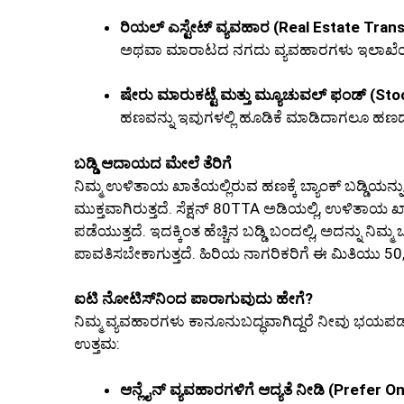
ರಿಯಲ್ ಎಸ್ಟೇಟ್ ವ್ಯವಹಾರ (Real Estate Trans
ಅಥವಾ ಮಾರಾಟದ ನಗದು ವ್ಯವಹಾರಗಳು ಇಲಾಖೆಯ ರಾಡ
ಷೇರು ಮಾರುಕಟ್ಟೆ ಮತ್ತು ಮ್ಯೂಚುವಲ್ ಫಂಡ್ (St
ಹಣವನ್ನು ಇವುಗಳಲ್ಲಿ ಹೂಡಿಕೆ ಮಾಡಿದಾಗಲೂ ಹಣ
ಬಡ್ಡಿ ಆದಾಯದ ಮೇಲೆ ತೆರಿಗೆ
ನಿಮ್ಮ ಉಳಿತಾಯ ಖಾತೆಯಲ್ಲಿರುವ ಹಣಕ್ಕೆ ಬ್ಯಾಂಕ್ ಬಡ್ಡಿಯನ್ನು
ಮುಕ್ತವಾಗಿರುತ್ತದೆ. ಸೆಕ್ಷನ್ 80TTA ಅಡಿಯಲ್ಲಿ, ಉಳಿತಾಯ
ಪಡೆಯುತ್ತದೆ. ಇದಕ್ಕಿಂತ ಹೆಚ್ಚಿನ ಬಡ್ಡಿ ಬಂದಲ್ಲಿ, ಅದನ್ನು ನಿಮ್ಮ ಒ
ಪಾವತಿಸಬೇಕಾಗುತ್ತದೆ. ಹಿರಿಯ ನಾಗರಿಕರಿಗೆ ಈ ಮಿತಿಯು 50
ಐಟಿ ನೋಟಿಸ್‌ನಿಂದ ಪಾರಾಗುವುದು ಹೇಗೆ?
ನಿಮ್ಮ ವ್ಯವಹಾರಗಳು ಕಾನೂನುಬದ್ಧವಾಗಿದ್ದರೆ ನೀವು ಭಯಪಡುವ 
ಉತ್ತಮ:
ಆನ್ಲೈನ್ ವ್ಯವಹಾರಗಳಿಗೆ ಆದ್ಯತೆ ನೀಡಿ (Prefer O