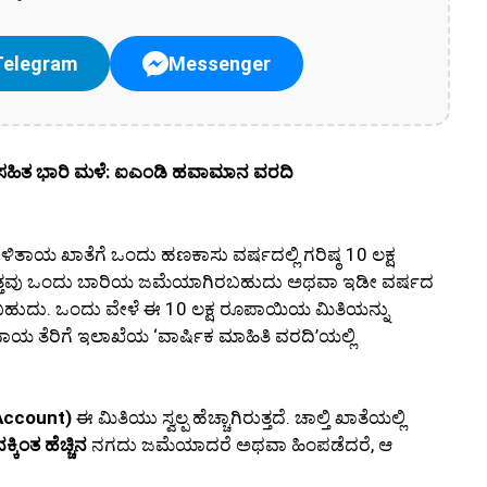
Telegram
Messenger
ುಗು ಸಹಿತ ಭಾರಿ ಮಳೆ: ಐಎಂಡಿ ಹವಾಮಾನ ವರದಿ
ಉಳಿತಾಯ ಖಾತೆಗೆ ಒಂದು ಹಣಕಾಸು ವರ್ಷದಲ್ಲಿ ಗರಿಷ್ಠ 10 ಲಕ್ಷ
ತ್ತವು ಒಂದು ಬಾರಿಯ ಜಮೆಯಾಗಿರಬಹುದು ಅಥವಾ ಇಡೀ ವರ್ಷದ
ಬಹುದು. ಒಂದು ವೇಳೆ ಈ 10 ಲಕ್ಷ ರೂಪಾಯಿಯ ಮಿತಿಯನ್ನು
ಾಯ ತೆರಿಗೆ ಇಲಾಖೆಯ ‘ವಾರ್ಷಿಕ ಮಾಹಿತಿ ವರದಿ’ಯಲ್ಲಿ
t Account)
ಈ ಮಿತಿಯು ಸ್ವಲ್ಪ ಹೆಚ್ಚಾಗಿರುತ್ತದೆ. ಚಾಲ್ತಿ ಖಾತೆಯಲ್ಲಿ
ಿಂತ ಹೆಚ್ಚಿನ
ನಗದು ಜಮೆಯಾದರೆ ಅಥವಾ ಹಿಂಪಡೆದರೆ, ಆ