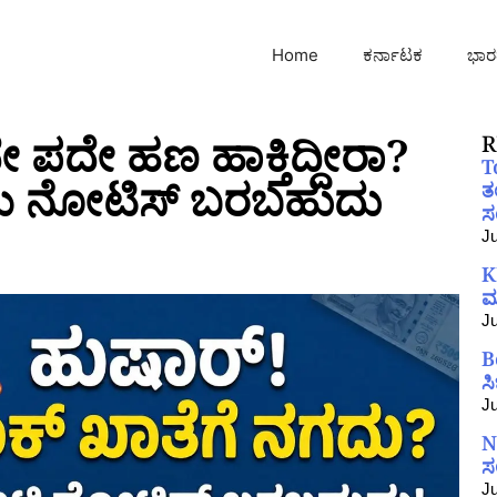
Home
ಕರ್ನಾಟಕ
ಭಾರ
ದೇ ಪದೇ ಹಣ ಹಾಕ್ತಿದ್ದೀರಾ?
R
T
ಯ ನೋಟಿಸ್ ಬರಬಹುದು
ತ
ಸಂ
Ju
K
ಮ
Ju
B
ಸ
Ju
N
ಸ
Ju