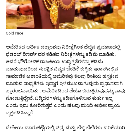
Gold Price
ಅಮೆರಿಕದ ಆರ್ಥಿಕ ದತ್ತಾಂಶವು ನಿರೀಕ್ಷೆಗಿಂತ ಹೆಚ್ಚಿನ ಪ್ರಮಾಣದಲ್ಲಿ
ಫೆಡರಲ್ ರಿಸರ್ವ್ ದರ ಕಡಿತದ ನಿರೀಕ್ಷೆಗಳನ್ನು ಕಡಿಮೆ ಮಾಡಿತು,
ಆದರೆ ಭೌಗೋಳಿಕ ರಾಜಕೀಯ ಉದ್ವಿಗ್ನತೆಗಳನ್ನು ಕಡಿಮೆ
ಮಾಡುವುದರಿಂದ ಸುರಕ್ಷಿತ ಚಿನ್ನದ ಬೇಡಿಕೆ ಕುಗ್ಗಿತು.ಇರಾನ್‌ನಲ್ಲಿನ
ಸಾಮಾಜಿಕ ಅಶಾಂತಿಯಲ್ಲಿ ಅಮೆರಿಕವು ಕೆಲವು ರೀತಿಯ ಹಸ್ತಕ್ಷೇಪ
ಮಾಡುವ ಸಾಧ್ಯತೆಗಳು ಇದ್ದಾಗ ಇಳಿಮುಖವಾಗುವುದು ಪ್ರಧಾನವಾಗಿ
ಪ್ರಾರಂಭವಾಯಿತು . ಅಮೆರಿಕದಿಂದ ಡೇಟಾ ಬರುತ್ತಿರುವುದನ್ನು ನಾವು
ನೋಡುತ್ತಿದ್ದೇವೆ, ಬಡ್ಡಿದರಗಳನ್ನು ಕಡಿತಗೊಳಿಸುವ ತುರ್ತು ಇಲ್ಲ
ಎಂದು ಇದು ತೋರಿಸುತ್ತದೆ ಎಂದು ಹಲವು ಮಂದಿ ಅಭಿಉಪ್ರಾಯ
ವ್ಯಕ್ತಪಡಿಸಿದ್ದಾರೆ.
ದೇಶೀಯ ಮಾರುಕಟ್ಟೆಯಲ್ಲಿ ಚಿನ್ನ ಮತ್ತು ಬೆಳ್ಳಿ ಬೆಲೆಗಳು ಏರಿಕೆಯಾಗಿ