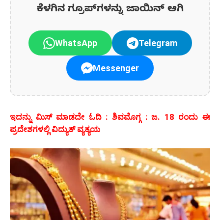
ಕೆಳಗಿನ ಗ್ರೂಪ್‌ಗಳನ್ನು ಜಾಯಿನ್ ಆಗಿ
WhatsApp
Telegram
Messenger
ಇದನ್ನು ಮಿಸ್‌ ಮಾಡದೇ ಓದಿ : ಶಿವಮೊಗ್ಗ : ಜ. 18 ರಂದು ಈ
ಪ್ರದೇಶಗಳಲ್ಲಿ ವಿದ್ಯುತ್ ವ್ಯತ್ಯಯ