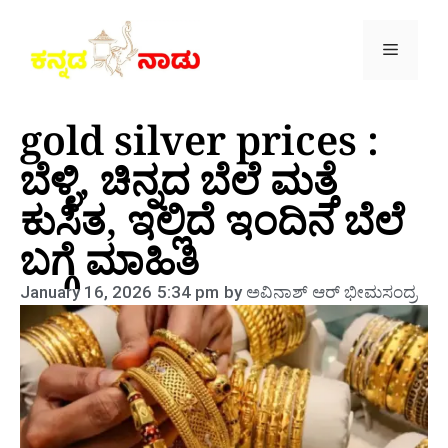
gold silver prices :
ಬೆಳ್ಳಿ, ಚಿನ್ನದ ಬೆಲೆ ಮತ್ತೆ
ಕುಸಿತ, ಇಲ್ಲಿದೆ ಇಂದಿನ ಬೆಲೆ
ಬಗ್ಗೆ ಮಾಹಿತಿ
January 16, 2026
5:34 pm
by
ಅವಿನಾಶ್‌ ಆರ್‌ ಭೀಮಸಂದ್ರ