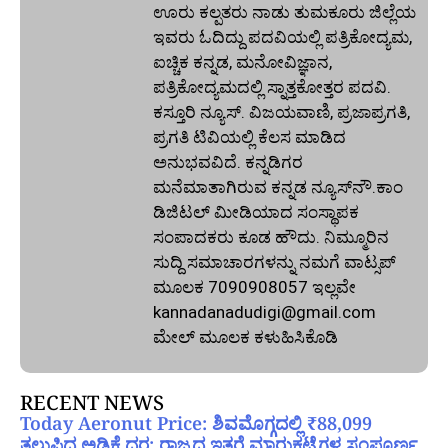
ಊರು ಕಲ್ಪತರು ನಾಡು ತುಮಕೂರು ಜಿಲ್ಲೆಯ
ಇವರು ಓದಿದ್ದು ಪದವಿಯಲ್ಲಿ ಪತ್ರಿಕೋದ್ಯಮ,
ಐಚ್ಚಿಕ ಕನ್ನಡ, ಮನೋವಿಜ್ಞಾನ,
ಪತ್ರಿಕೋದ್ಯಮದಲ್ಲಿ ಸ್ನಾತ್ತಕೋತ್ತರ ಪದವಿ.
ಕಸ್ತೂರಿ ನ್ಯೂಸ್‌. ವಿಜಯವಾಣಿ, ಪ್ರಜಾಪ್ರಗತಿ,
ಪ್ರಗತಿ ಟಿವಿಯಲ್ಲಿ ಕೆಲಸ ಮಾಡಿದ
ಅನುಭವವಿದೆ. ಕನ್ನಡಿಗರ
ಮನೆಮಾತಾಗಿರುವ ಕನ್ನಡ ನ್ಯೂಸ್‌ನೌ.ಕಾಂ
ಡಿಜಿಟಲ್‌ ಮೀಡಿಯಾದ ಸಂಸ್ಥಾಪಕ
ಸಂಪಾದಕರು ಕೂಡ ಹೌದು. ನಿಮ್ಮೂರಿನ
ಸುದ್ದಿ ಸಮಾಚಾರಗಳನ್ನು ನಮಗೆ ವಾಟ್ಸಪ್‌
ಮೂಲಕ 7090908057 ಇಲ್ಲವೇ
kannadanadudigi@gmail.com
ಮೇಲ್‌ ಮೂಲಕ ಕಳುಹಿಸಿಕೊಡಿ
RECENT NEWS
Today Aeronut Price: ಶಿವಮೊಗ್ಗದಲ್ಲಿ ₹88,099
ತಲುಪಿದ ಅಡಿಕೆ ದರ; ರಾಜ್ಯದ ಇತರೆ ಮಾರುಕಟ್ಟೆಗಳ ಸಂಪೂರ್ಣ