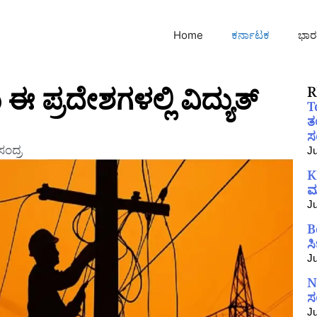
Home
ಕರ್ನಾಟಕ
ಭಾರ
ಈ ಪ್ರದೇಶಗಳಲ್ಲಿ ವಿದ್ಯುತ್
R
T
ತ
ಸಂ
ಂದ್ರ
Ju
K
ಮ
Ju
B
ಸ
Ju
N
ಸ
Ju