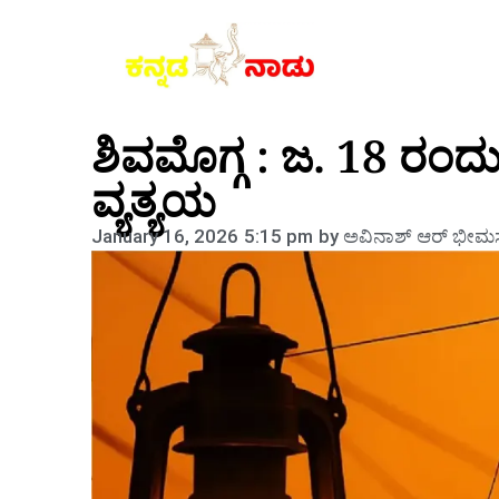
ಶಿವಮೊಗ್ಗ : ಜ. 18 ರಂದು 
ವ್ಯತ್ಯಯ
January 16, 2026
5:15 pm
by
ಅವಿನಾಶ್‌ ಆರ್‌ ಭೀಮಸ