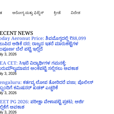
ತ
ಆರೋಗ್ಯ ಮತ್ತು ಫಿಟ್ನೆಸ್
ಕ್ರೀಡೆ
ವಿದೇಶ
ECENT NEWS
oday Aeronut Price: ಶಿವಮೊಗ್ಗದಲ್ಲಿ ₹88,099
ಲುಪಿದ ಅಡಿಕೆ ದರ; ರಾಜ್ಯದ ಇತರೆ ಮಾರುಕಟ್ಟೆಗಳ
ಪೂರ್ಣ ಬೆಲೆ ಪಟ್ಟಿ ಇಲ್ಲಿದೆ
ly 3, 2026
EA CET: ಸಿಇಟಿ ವಿದ್ಯಾರ್ಥಿಗಳ ಗಮನಕ್ಕೆ;
ರುಮೌಲ್ಯಮಾಪನ ಅಂಕಪಟ್ಟಿ ಸಲ್ಲಿಸಲು ಅವಕಾಶ
ly 3, 2026
engaluru: ಕರ್ತವ್ಯ ಲೋಪ ತೋರಿದರೆ ವಜಾ; ಪೊಲೀಸ್
ಿಬ್ಬಂದಿಗೆ ಕಮಿಷನರ್ ಖಡಕ್ ಎಚ್ಚರಿಕೆ
ly 3, 2026
EET PG 2026: ಪರೀಕ್ಷಾ ವೇಳಾಪಟ್ಟಿ ಪ್ರಕಟ; ಅರ್ಜಿ
ಲ್ಲಿಕೆಗೆ ಅವಕಾಶ
ly 3, 2026