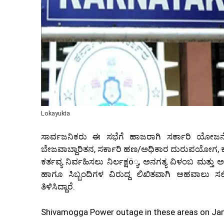
Lokayukta
ಸಾರ್ವಜನಿಕರು ಈ ಸಭೆಗೆ ಹಾಜರಾಗಿ ಸರ್ಕಾರಿ ಯೋಜನೆಗಳ
ಬೇಜವಾಬ್ದಾರಿತನ, ಸರ್ಕಾರಿ ಹಣ/ಅಧಿಕಾರ ದುರುಪಯೋಗ, ಕಳಪ
ಕರ್ತವ್ಯ ನಿರ್ವಹಿಸಲು ನಿರ್ಲಕ್ಷö್ಯ, ಅನಗತ್ಯ ವಿಳಂಬ ಮತ್ತು
ಹಾಗೂ ಸಿಬ್ಬಂದಿಗಳ ವಿರುದ್ದ ಲಿಖಿತವಾಗಿ ಅಹವಾಲು ಸ
ತಿಳಿಸಿದ್ದಾರೆ.
Shivamogga Power outage in these areas on Jan