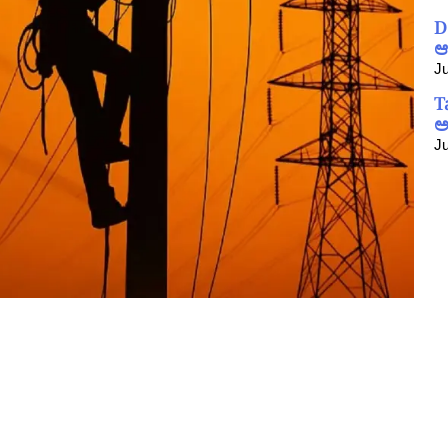
D
ಆ
Ju
T
ಅ
Ju