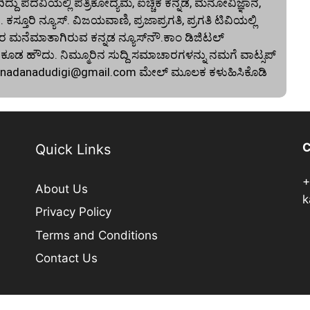
ದು ಪದವಿಯಲ್ಲಿ ಪತ್ರಿಕೋದ್ಯಮ, ಐಚ್ಚಿಕ ಕನ್ನಡ, ಮನೋವಿಜ್ಞಾನ,
. ಕಸ್ತೂರಿ ನ್ಯೂಸ್‌. ವಿಜಯವಾಣಿ, ಪ್ರಜಾಪ್ರಗತಿ, ಪ್ರಗತಿ ಟಿವಿಯಲ್ಲಿ
 ಮನೆಮಾತಾಗಿರುವ ಕನ್ನಡ ನ್ಯೂಸ್‌ನೌ.ಕಾಂ ಡಿಜಿಟಲ್‌
 ಹೌದು. ನಿಮ್ಮೂರಿನ ಸುದ್ದಿ ಸಮಾಚಾರಗಳನ್ನು ನಮಗೆ ವಾಟ್ಸಪ್‌
nnadanadudigi@gmail.com
ಮೇಲ್‌ ಮೂಲಕ ಕಳುಹಿಸಿಕೊಡಿ
C
Quick Links
+
About Us
k
Privacy Policy
Terms and Conditions
Contact Us