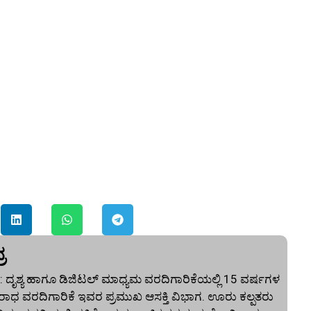
ರ
 ದೃಶ್ಯ ಹಾಗೂ ಡಿಜಿಟಲ್ ಮಾಧ್ಯಮ ವರದಿಗಾರಿಕೆಯಲ್ಲಿ 15 ವರ್ಷಗಳ
ಾಧ ವರದಿಗಾರಿಕೆ ಇವರ ಪ್ರಮುಖ ಆಸಕ್ತಿ ವಿಭಾಗ. ಊರು ಕಲ್ಪತರು