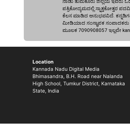
ನಾಡು ತುಮಕೂರು ಜಿಲ್ಲೆಯ ಇವರು ಓದಿದ್
ಪತ್ರಿಕೋದ್ಯಮದಲ್ಲಿ ಸ್ನಾತ್ತಕೋತ್ತರ ಪದವಿ
ಕೆಲಸ ಮಾಡಿದ ಅನುಭವವಿದೆ. ಕನ್ನಡಿಗರ
ಮೀಡಿಯಾದ ಸಂಸ್ಥಾಪಕ ಸಂಪಾದಕರು ಕೂಡ
ಮೂಲಕ 7090908057 ಇಲ್ಲವೇ
ka
Location
Kannada Nadu Digital Media
Bhimasandra, B.H. Road near Nalanda
High School, Tumkur District, Karnataka
State, India