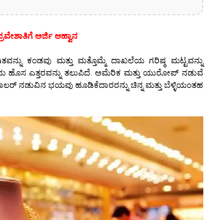
ರವೇಶಾತಿಗೆ ಅರ್ಜಿ ಆಹ್ವಾನ
ಗಿತವನ್ನು ಕಂಡವು ಮತ್ತು ಮತ್ತೊಮ್ಮೆ ದಾಖಲೆಯ ಗರಿಷ್ಠ ಮಟ್ಟವನ್ನು
ರಿದು ಹೊಸ ಎತ್ತರವನ್ನು ತಲುಪಿದೆ. ಅಮೆರಿಕ ಮತ್ತು ಯುರೋಪ್ ನಡುವೆ
ುವ ಡಾಲರ್ ನಡುವಿನ ಭಯವು ಹೂಡಿಕೆದಾರರನ್ನು ಚಿನ್ನ ಮತ್ತು ಬೆಳ್ಳಿಯಂತಹ