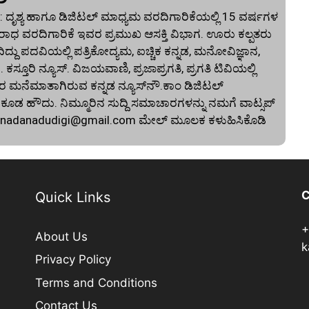
 ದೃಶ್ಯ ಹಾಗೂ ಡಿಜಿಟಲ್ ಮಾಧ್ಯಮ ವರದಿಗಾರಿಕೆಯಲ್ಲಿ 15 ವರ್ಷಗಳ
ಾಧ ವರದಿಗಾರಿಕೆ ಇವರ ಪ್ರಮುಖ ಆಸಕ್ತಿ ವಿಭಾಗ. ಊರು ಕಲ್ಪತರು
ದು ಪದವಿಯಲ್ಲಿ ಪತ್ರಿಕೋದ್ಯಮ, ಐಚ್ಚಿಕ ಕನ್ನಡ, ಮನೋವಿಜ್ಞಾನ,
. ಕಸ್ತೂರಿ ನ್ಯೂಸ್‌. ವಿಜಯವಾಣಿ, ಪ್ರಜಾಪ್ರಗತಿ, ಪ್ರಗತಿ ಟಿವಿಯಲ್ಲಿ
 ಮನೆಮಾತಾಗಿರುವ ಕನ್ನಡ ನ್ಯೂಸ್‌ನೌ.ಕಾಂ ಡಿಜಿಟಲ್‌
 ಹೌದು. ನಿಮ್ಮೂರಿನ ಸುದ್ದಿ ಸಮಾಚಾರಗಳನ್ನು ನಮಗೆ ವಾಟ್ಸಪ್‌
nnadanadudigi@gmail.com
ಮೇಲ್‌ ಮೂಲಕ ಕಳುಹಿಸಿಕೊಡಿ
C
Quick Links
+
About Us
k
Privacy Policy
Terms and Conditions
Contact Us