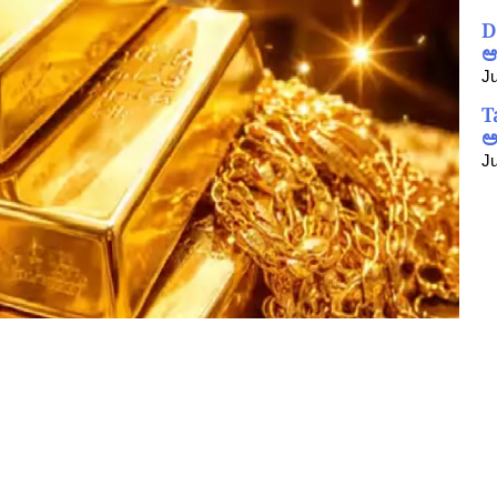
D
ಆ
Ju
T
ಅ
Ju