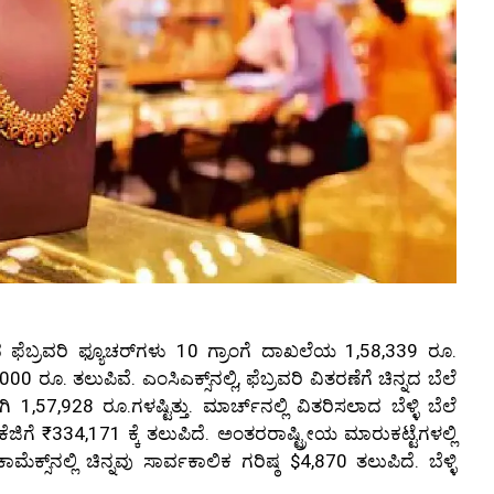
ಫೆಬ್ರವರಿ ಫ್ಯೂಚರ್‌ಗಳು 10 ಗ್ರಾಂಗೆ ದಾಖಲೆಯ 1,58,339 ರೂ.
000 ರೂ. ತಲುಪಿವೆ. ಎಂಸಿಎಕ್ಸ್‌ನಲ್ಲಿ, ಫೆಬ್ರವರಿ ವಿತರಣೆಗೆ ಚಿನ್ನದ ಬೆಲೆ
1,57,928 ರೂ.ಗಳಷ್ಟಿತ್ತು. ಮಾರ್ಚ್‌ನಲ್ಲಿ ವಿತರಿಸಲಾದ ಬೆಳ್ಳಿ ಬೆಲೆ
ಿಗೆ ₹334,171 ಕ್ಕೆ ತಲುಪಿದೆ. ಅಂತರರಾಷ್ಟ್ರೀಯ ಮಾರುಕಟ್ಟೆಗಳಲ್ಲಿ
ಕ್ಸ್‌ನಲ್ಲಿ ಚಿನ್ನವು ಸಾರ್ವಕಾಲಿಕ ಗರಿಷ್ಠ $4,870 ತಲುಪಿದೆ. ಬೆಳ್ಳಿ