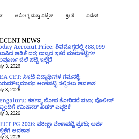
ತ
ಆರೋಗ್ಯ ಮತ್ತು ಫಿಟ್ನೆಸ್
ಕ್ರೀಡೆ
ವಿದೇಶ
ECENT NEWS
oday Aeronut Price: ಶಿವಮೊಗ್ಗದಲ್ಲಿ ₹88,099
ಲುಪಿದ ಅಡಿಕೆ ದರ; ರಾಜ್ಯದ ಇತರೆ ಮಾರುಕಟ್ಟೆಗಳ
ಪೂರ್ಣ ಬೆಲೆ ಪಟ್ಟಿ ಇಲ್ಲಿದೆ
ly 3, 2026
EA CET: ಸಿಇಟಿ ವಿದ್ಯಾರ್ಥಿಗಳ ಗಮನಕ್ಕೆ;
ರುಮೌಲ್ಯಮಾಪನ ಅಂಕಪಟ್ಟಿ ಸಲ್ಲಿಸಲು ಅವಕಾಶ
ly 3, 2026
engaluru: ಕರ್ತವ್ಯ ಲೋಪ ತೋರಿದರೆ ವಜಾ; ಪೊಲೀಸ್
ಿಬ್ಬಂದಿಗೆ ಕಮಿಷನರ್ ಖಡಕ್ ಎಚ್ಚರಿಕೆ
ly 3, 2026
EET PG 2026: ಪರೀಕ್ಷಾ ವೇಳಾಪಟ್ಟಿ ಪ್ರಕಟ; ಅರ್ಜಿ
ಲ್ಲಿಕೆಗೆ ಅವಕಾಶ
ly 3, 2026