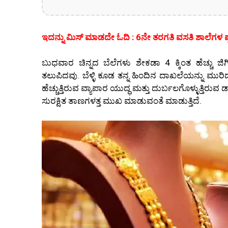
ಇದನ್ನು ಮಿಸ್‌ ಮಾಡದೇ ಓದಿ : 6ನೇ ತರಗತಿ ವಸತಿ ಶಾಲೆಗಳ ಪ್
ಬುಧವಾರ ಚಿನ್ನದ ಬೆಲೆಗಳು ಶೇಕಡಾ 4 ಕ್ಕಿಂತ ಹೆಚ್ಚು ಜಿ
ತಲುಪಿದವು. ಬೆಳ್ಳಿ ಕೂಡ ತನ್ನ ಹಿಂದಿನ ದಾಖಲೆಯನ್ನು ಮು
ಹೆಚ್ಚುತ್ತಿರುವ ವ್ಯಾಪಾರ ಯುದ್ಧ ಮತ್ತು ದುರ್ಬಲಗೊಳ್ಳುತ್ತಿರ
ಸುರಕ್ಷಿತ ತಾಣಗಳತ್ತ ಮುಖ ಮಾಡುವಂತೆ ಮಾಡುತ್ತಿದೆ.