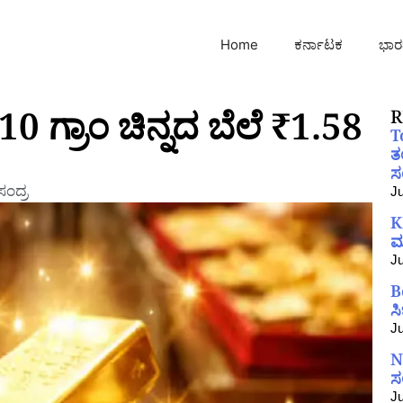
Home
ಕರ್ನಾಟಕ
ಭಾರ
 ಗ್ರಾಂ ಚಿನ್ನದ ಬೆಲೆ ₹1.58
R
T
ತ
ಸಂ
ಂದ್ರ
Ju
K
ಮ
Ju
B
ಸ
Ju
N
ಸ
Ju