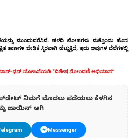
ಏರಿಕೆಯನ್ನು ಮುಂದುವರೆಸಿವೆ. ಹಳದಿ ಲೋಹಗಳು ಮತ್ತೊಂದು ಹೊಸ
್ಷಿತ ತಾಣಗಳ ಬೇಡಿಕೆ ಸ್ಥಿರವಾಗಿ ಹೆಚ್ಚುತ್ತಿದೆ, ಇದು ಅವುಗಳ ಬೆಲೆಗಳಲ್ಲಿ
ಯೋಗಿ ಮಾನ್-ಧನ್ ಯೋಜನೆಯಡಿ “ವಿಶೇಷ ನೋಂದಣಿ ಅಭಿಯಾನ”
ಪ್‌ಡೇಟ್‌ ನಿಮಗೆ ಮೊದಲು ಪಡೆಯಲು ಕೆಳಗಿನ
ನ್ನು ಜಾಯಿನ್ ಆಗಿ
Telegram
Messenger