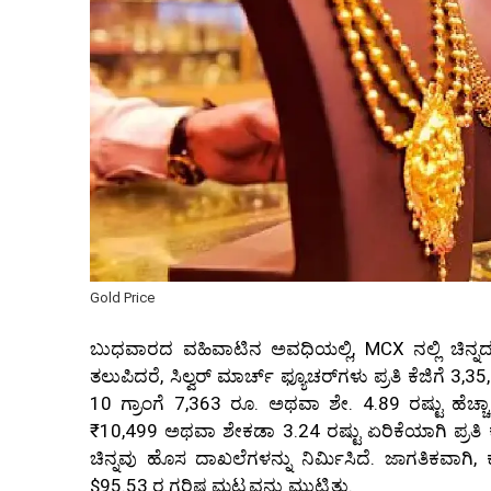
Gold Price
ಬುಧವಾರದ ವಹಿವಾಟಿನ ಅವಧಿಯಲ್ಲಿ, MCX ನಲ್ಲಿ ಚಿನ್ನದ 
ತಲುಪಿದರೆ, ಸಿಲ್ವರ್ ಮಾರ್ಚ್ ಫ್ಯೂಚರ್‌ಗಳು ಪ್ರತಿ ಕೆಜಿಗೆ 3,35,
10 ಗ್ರಾಂಗೆ 7,363 ರೂ. ಅಥವಾ ಶೇ. 4.89 ರಷ್ಟು ಹೆಚ್ಚಾಗಿ 
₹10,499 ಅಥವಾ ಶೇಕಡಾ 3.24 ರಷ್ಟು ಏರಿಕೆಯಾಗಿ ಪ್ರತಿ ಕೆಜ
ಚಿನ್ನವು ಹೊಸ ದಾಖಲೆಗಳನ್ನು ನಿರ್ಮಿಸಿದೆ. ಜಾಗತಿಕವಾಗಿ, ಕಾಮೆ
$95.53 ರ ಗರಿಷ್ಠ ಮಟ್ಟವನ್ನು ಮುಟ್ಟಿತು.