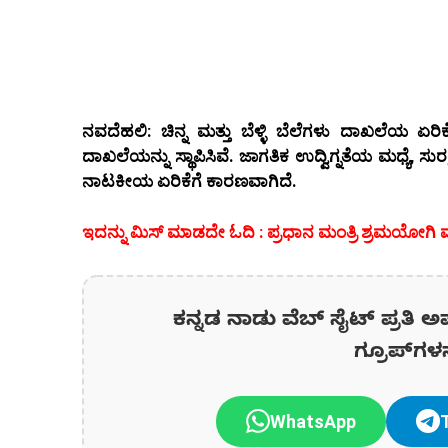
ನವದೆಹಲಿ: ಚಿನ್ನ ಮತ್ತು ಬೆಳ್ಳಿ ಬೆಲೆಗಳು ದಾಖಲೆಯ 
ದಾಖಲೆಯನ್ನು ಸ್ಥಾಪಿಸಿವೆ. ಜಾಗತಿಕ ಉದ್ವಿಗ್ನತೆಯ ಮಧ್ಯೆ, ಸುರಕ
ನಾಟಕೀಯ ಏರಿಕೆಗೆ ಕಾರಣವಾಗಿದೆ.
ಇದನ್ನು ಮಿಸ್‌ ಮಾಡದೇ ಓದಿ : ಪ್ರಧಾನ ಮಂತ್ರಿ ಶ್ರಮ
ಕನ್ನಡ ನಾಡು ವೆಬ್ ಸೈಟ್ ಪ್ರತಿ ಅ
ಗ್ರೂಪ್‌ಗಳ
WhatsApp