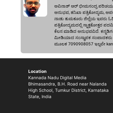
ಅವಿನಾಶ್‌ ಆರ್‌ ಭೀಮಸಂದ್ರ ಪರಿಚಯ:
ಅನುಭವ, ತನಿಖಾ ಪತ್ರಿಕೋದ್ಯಮ, ಅಪರ
ನಾಡು ತುಮಕೂರು ಜಿಲ್ಲೆಯ ಇವರು ಓದಿದ್
ಪತ್ರಿಕೋದ್ಯಮದಲ್ಲಿ ಸ್ನಾತ್ತಕೋತ್ತರ ಪದವಿ
ಕೆಲಸ ಮಾಡಿದ ಅನುಭವವಿದೆ. ಕನ್ನಡಿಗರ
ಮೀಡಿಯಾದ ಸಂಸ್ಥಾಪಕ ಸಂಪಾದಕರು ಕೂಡ
ಮೂಲಕ 7090908057 ಇಲ್ಲವೇ
ka
Location
Kannada Nadu Digital Media
Bhimasandra, B.H. Road near Nalanda
High School, Tumkur District, Karnataka
State, India