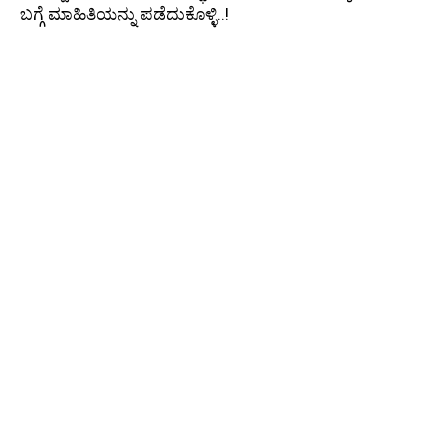
ಬಗ್ಗೆ ಮಾಹಿತಿಯನ್ನು ಪಡೆದುಕೊಳ್ಳಿ..!