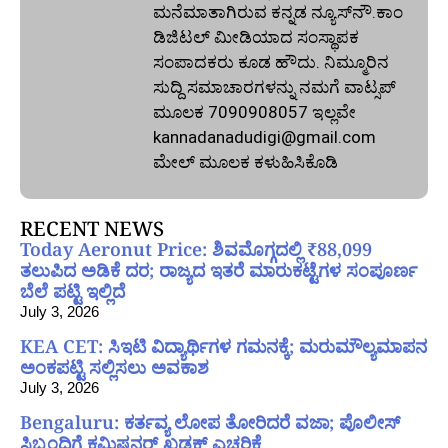
ಮನೆಮಾತಾಗಿರುವ ಕನ್ನಡ ನ್ಯೂಸ್‌ನೌ.ಕಾಂ
ಡಿಜಿಟಲ್‌ ಮೀಡಿಯಾದ ಸಂಸ್ಥಾಪಕ
ಸಂಪಾದಕರು ಕೂಡ ಹೌದು. ನಿಮ್ಮೂರಿನ
ಸುದ್ದಿ ಸಮಾಚಾರಗಳನ್ನು ನಮಗೆ ವಾಟ್ಸಪ್‌
ಮೂಲಕ 7090908057 ಇಲ್ಲವೇ
kannadanadudigi@gmail.com
ಮೇಲ್‌ ಮೂಲಕ ಕಳುಹಿಸಿಕೊಡಿ
RECENT NEWS
Today Aeronut Price: ಶಿವಮೊಗ್ಗದಲ್ಲಿ ₹88,099
ತಲುಪಿದ ಅಡಿಕೆ ದರ; ರಾಜ್ಯದ ಇತರೆ ಮಾರುಕಟ್ಟೆಗಳ ಸಂಪೂರ್ಣ
ಬೆಲೆ ಪಟ್ಟಿ ಇಲ್ಲಿದೆ
July 3, 2026
KEA CET: ಸಿಇಟಿ ವಿದ್ಯಾರ್ಥಿಗಳ ಗಮನಕ್ಕೆ; ಮರುಮೌಲ್ಯಮಾಪನ
ಅಂಕಪಟ್ಟಿ ಸಲ್ಲಿಸಲು ಅವಕಾಶ
July 3, 2026
Bengaluru: ಕರ್ತವ್ಯ ಲೋಪ ತೋರಿದರೆ ವಜಾ; ಪೊಲೀಸ್
ಸಿಬ್ಬಂದಿಗೆ ಕಮಿಷನರ್ ಖಡಕ್ ಎಚ್ಚರಿಕೆ