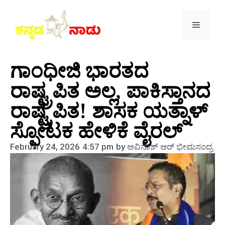
ಗಾಂಧೀಜಿ ಭಾರತದ
ರಾಷ್ಟ್ರಪಿತ ಅಲ್ಲ, ಪಾಕಿಸ್ತಾನದ
ರಾಷ್ಟ್ರಪಿತ! ಶಾಸಕ ಯತ್ನಾಳ್
ಸ್ಫೋಟಕ ಹೇಳಿಕೆ ವೈರಲ್
February 24, 2026
4:57 pm
by
ಅವಿನಾಶ್‌ ಆರ್‌ ಭೀಮಸಂದ್ರ