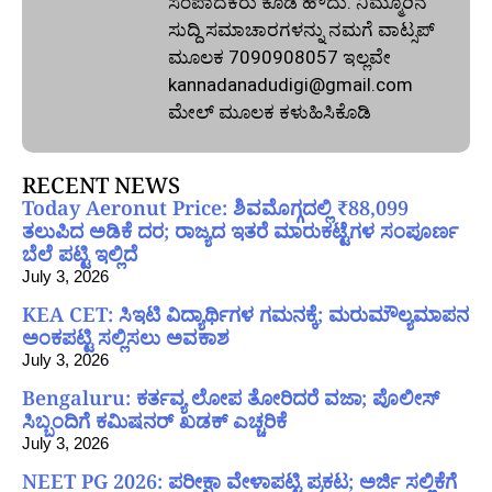
ಸಂಪಾದಕರು ಕೂಡ ಹೌದು. ನಿಮ್ಮೂರಿನ
ಸುದ್ದಿ ಸಮಾಚಾರಗಳನ್ನು ನಮಗೆ ವಾಟ್ಸಪ್‌
ಮೂಲಕ 7090908057 ಇಲ್ಲವೇ
kannadanadudigi@gmail.com
ಮೇಲ್‌ ಮೂಲಕ ಕಳುಹಿಸಿಕೊಡಿ
RECENT NEWS
Today Aeronut Price: ಶಿವಮೊಗ್ಗದಲ್ಲಿ ₹88,099
ತಲುಪಿದ ಅಡಿಕೆ ದರ; ರಾಜ್ಯದ ಇತರೆ ಮಾರುಕಟ್ಟೆಗಳ ಸಂಪೂರ್ಣ
ಬೆಲೆ ಪಟ್ಟಿ ಇಲ್ಲಿದೆ
July 3, 2026
KEA CET: ಸಿಇಟಿ ವಿದ್ಯಾರ್ಥಿಗಳ ಗಮನಕ್ಕೆ; ಮರುಮೌಲ್ಯಮಾಪನ
ಅಂಕಪಟ್ಟಿ ಸಲ್ಲಿಸಲು ಅವಕಾಶ
July 3, 2026
Bengaluru: ಕರ್ತವ್ಯ ಲೋಪ ತೋರಿದರೆ ವಜಾ; ಪೊಲೀಸ್
ಸಿಬ್ಬಂದಿಗೆ ಕಮಿಷನರ್ ಖಡಕ್ ಎಚ್ಚರಿಕೆ
July 3, 2026
NEET PG 2026: ಪರೀಕ್ಷಾ ವೇಳಾಪಟ್ಟಿ ಪ್ರಕಟ; ಅರ್ಜಿ ಸಲ್ಲಿಕೆಗೆ