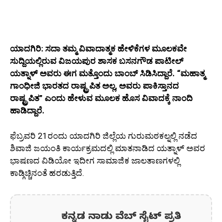
ಯಾದಗಿರಿ: ಸದಾ ತಮ್ಮ ವಿವಾದಾತ್ಮಕ ಹೇಳಿಕೆಗಳ ಮೂಲಕವೇ
ಸುದ್ದಿಯಲ್ಲಿರುವ ವಿಜಯಪುರ ಶಾಸಕ ಬಸನಗೌಡ ಪಾಟೀಲ್
ಯತ್ನಾಳ್ ಅವರು ಈಗ ಮತ್ತೊಂದು ಬಾಂಬ್ ಸಿಡಿಸಿದ್ದಾರೆ. “ಮಹಾತ್ಮ
ಗಾಂಧೀಜಿ ಭಾರತದ ರಾಷ್ಟ್ರಪಿತ ಅಲ್ಲ, ಅವರು ಪಾಕಿಸ್ತಾನದ
ರಾಷ್ಟ್ರಪಿತ” ಎಂದು ಹೇಳುವ ಮೂಲಕ ಹೊಸ ವಿವಾದಕ್ಕೆ ನಾಂದಿ
ಹಾಡಿದ್ದಾರೆ.
ಫೆಬ್ರವರಿ 21ರಂದು ಯಾದಗಿರಿ ಜಿಲ್ಲೆಯ ಗುರುಮಠಕಲ್ನಲ್ಲಿ ನಡೆದ
ಶಿವಾಜಿ ಜಯಂತಿ ಕಾರ್ಯಕ್ರಮದಲ್ಲಿ ಮಾತನಾಡಿದ ಯತ್ನಾಳ್ ಅವರ
ಭಾಷಣದ ವಿಡಿಯೋ ಇದೀಗ ಸಾಮಾಜಿಕ ಜಾಲತಾಣಗಳಲ್ಲಿ
ಕಾಡ್ಗಿಚ್ಚಿನಂತೆ ಹರಡುತ್ತಿದೆ.
ಕನ್ನಡ ನಾಡು ವೆಬ್ ಸೈಟ್ ಪ್ರತಿ